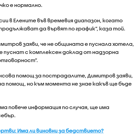
чко е нормално.
сии в Елените във времевия диапазон, когато
продължават да вървят по график”, каза той.
митров заяви, че не общината е пуснала хотела,
 е пуснат с комплексен доклад от надзорна
отговорност”.
нсова помощ за пострадалите, Димитров заяви,
а помощ, но към момента не знае какъв ще бъде
ма повече информация по случая, ще има
ебър.
ертви: Има ли виновни за бедствието?