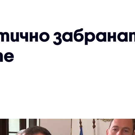
тично забрана
те