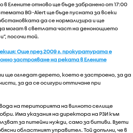
о в Елените отново ще бъде забранено от 17:00
истемата BG-Alert ще бъде пусната за всеки
 обстановката да се нормализира и ще
да могат в светлата част на денонощието
”, посочи той.
кция: Още през 2009 г. прокуратурата е
онно застрояване на реката в Елените
ти ще огледат дерето, което е застроено, за да
чисти, за да се осигури оттичане при
 вода на територията на вилното селище
добри. Има указания на директора на РЗИ към
лзват за питейни нужди, само за битиви. Взети
обясни областният управител. Той допълни, че в