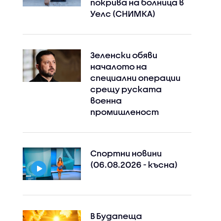
покрива на болница в
Уелс (СНИМКА)
Зеленски обяви
началото на
специални операции
срещу руската
военна
промишленост
Спортни новини
(06.08.2026 - късна)
В Будапеща