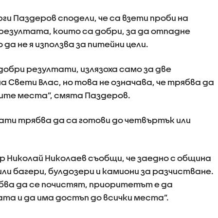
ги Паздеров сподели, че са взети проби на
 резултата, които са добри, за да отпадне
а не я използва за питейни цели.
 добри резултати, излязоха само за две
а Свети Влас, но това не означава, че трябва да
ите места”, смята Паздеров.
ти трябва да са готови до четвъртък или
 Николай Николаев съобщи, че заедно с община
ли багери, булдозери и камиони за разчистване.
бва да се почистят, приоритетът е да
а и да има достъп до всички места”.