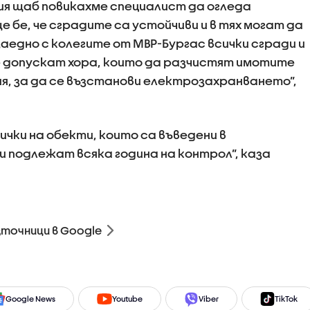
ния щаб повикахме специалист да огледа
бе, че сградите са устойчиви и в тях могат да
аедно с колегите от МВР-Бургас всички сгради и
се допускат хора, които да разчистят имотите
ия, за да се възстанови електрозахранването”,
ички на обекти, които са въведени в
 и подлежат всяка година на контрол”, каза
зточници в Google
Google News
Youtube
Viber
TikTok