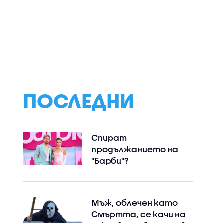
е за
Колко надеждни са
В сезона на
о-
мантинелите и как се
пожарите: Какв
аст от
осъществява
актуалната
контрол над
ситуация у нас
шофьорите
ПОСЛЕДНИ
Спират
продължанието на
"Барби"?
Мъж, облечен като
Смъртта, се качи на