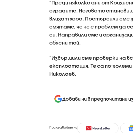
“Преди няколко дни от Кризис
сградите. Неговото становище 
влизат хора. Претърсили сме з
смятаме, че не е проблем да 
си. Направили сме и организац
обясни той.
“Извършили сме проверки на вс
експлоатация. Те са по-големи
Николаев.
Добави ни в предпочитани и
Последвайте ни
NewsLetter