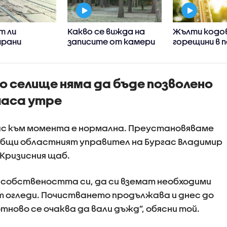
т ли
Какво се вижда на
Жълти кодов
рани
записите от камери
горещини в п
та в район
на мястото на
голямата ч
след двата
смъртоносния побой
България
та с трамваи
в Пловдив
о селище няма да бъде позволено
 часа утре
с към момента е нормална. Преустановяваме
общи областният управител на Бургас Владимир
 Кризисния щаб.
 собствеността си, да си вземат необходими
т огледи. Почистването продължава и днес до
отново се очаква да вали дъжд”, обясни той.