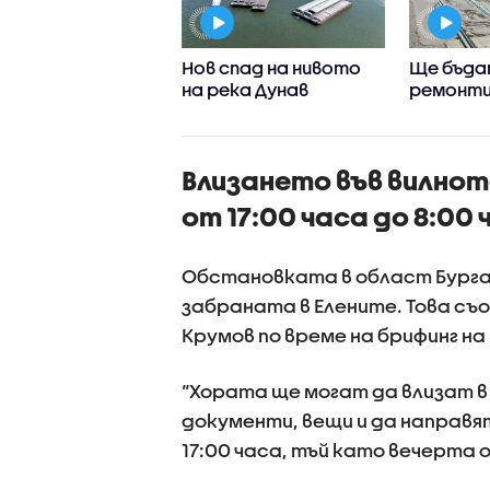
 летовниците
Нов спад на нивото
Ще бъда
ебрегват
на река Дунав
ремонти
упрежденията и
трасета
о опасно е Черно
„Люлин” 
 в началото на
инциден
Влизането във вилнот
ст
от 17:00 часа до 8:00
Обстановката в област Бурга
забраната в Елените. Това съ
Крумов по време на брифинг на
“Хората ще могат да влизат в
документи, вещи и да направя
17:00 часа, тъй като вечерта 