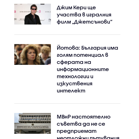
Джим Кери ще
участва в игралния
филм „Джетсънови“
Йотова: България има
голям потенциал в
сферата на
информационните
технологии и
изкуствения
интелект
МВнР настоятелно
съветва да не се
предприемат
неотложни пътувания