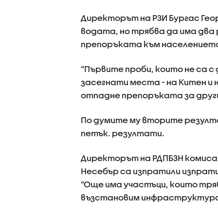
Директорът на РЗИ Бургас Геор
водата, но трябва да има два
препоръката към населението д
“Първите проби, които не са с
засегнати места - на Китен и н
отпадне препоръката за друг
По думите му вторите резулта
петък. резултати.
Директорът на РДПБЗН комисар
Несебър са изпратили изпрати
“Още има участъци, които тря
възстановим инфраструктурат