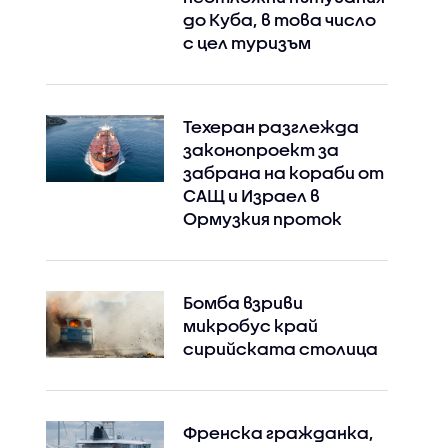
до Куба, в това число
с цел туризъм
Техеран разглежда
законопроект за
забрана на кораби от
САЩ и Израел в
Ормузкия проток
Бомба взриви
микробус край
сирийската столица
Френска гражданка,
Instagram
Facebook