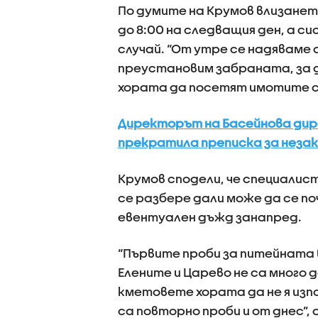
По думите на Крумов влизанет
до 8:00 на следващия ден, а с
случай. “От утре се надяваме
преустановим забраната, за 
хората да посетят имотите си
Директорът на Басейнова дире
прекратила преписка за незак
Крумов сподели, че специалис
се разбере дали може да се по
евентуален дъжд занапред.
“Първите проби за питейната
Елените и Царево не са много 
кметовете хората да не я изпо
са повторно проби и от днес”, 