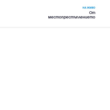
НА ЖИВО
От
местопрестъплението
– сериал, сезон 1