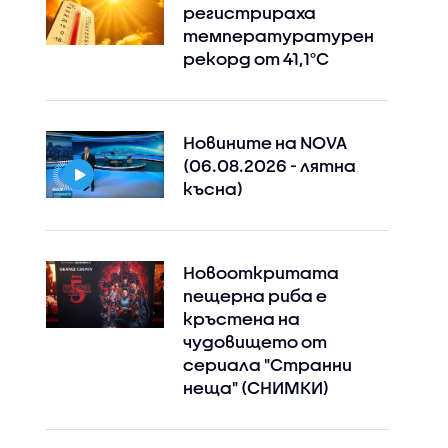
регистрираха
температуратурен
рекорд от 41,1°C
Новините на NOVA
(06.08.2026 - лятна
късна)
Новооткритата
пещерна риба е
кръстена на
чудовището от
сериала "Странни
неща" (СНИМКИ)