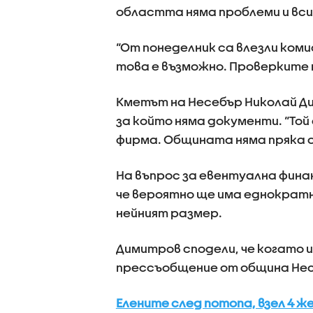
областта няма проблеми и вси
“От понеделник са влезли коми
това е възможно. Проверките 
Кметът на Несебър Николай Ди
за който няма документи. “Той
фирма. Общината няма пряка 
На въпрос за евентуална фина
че вероятно ще има еднократн
нейният размер.
Димитров сподели, че когато и
прессъобщение от община Нес
Елените след потопа, взел 4 ж