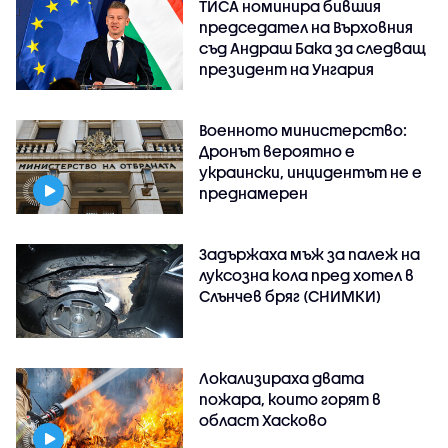
ТИСА номинира бившия
председател на Върховния
съд Андраш Бака за следващ
президент на Унгария
Военното министерство:
Дронът вероятно е
украински, инцидентът не е
преднамерен
Задържаха мъж за палеж на
луксозна кола пред хотел в
Слънчев бряг (СНИМКИ)
Локализираха двата
пожара, които горят в
област Хасково