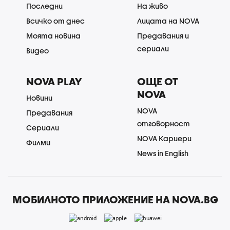
Последни
На живо
Всичко от днес
Лицата на NOVA
Моята новина
Предавания и
сериали
Видео
NOVA PLAY
ОЩЕ ОТ
NOVA
Новини
NOVA
Предавания
отговорност
Сериали
NOVA Кариери
Филми
News in English
МОБИЛНОТО ПРИЛОЖЕНИЕ НА NOVA.BG