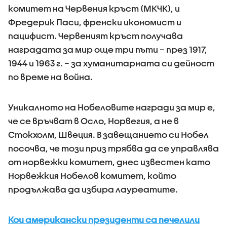
комитет на Червения кръст (МКЧК), и
Фредерик Паси, френски икономист и
пацифист. Червеният кръст получава
наградата за мир още три пъти – през 1917,
1944 и 1963 г. – за хуманитарната си дейност
по време на война.
Уникалното на Нобеловите награди за мир е,
че се връчват в Осло, Норвегия, а не в
Стокхолм, Швеция. В завещанието си Нобел
посочва, че този приз трябва да се управлява
от норвежки комитет, днес известен като
Норвежкия Нобелов комитет, който
продължава да избира лауреатите.
Кои американски президенти са печелили