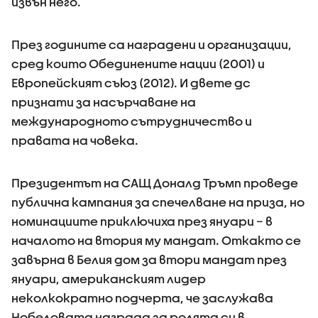
извън него.
През годините са наградени и организации,
сред които Обединените нации (2001) и
Европейският съюз (2012). И двете дс
признати за насърчаване на
международното сътрудничество и
правата на човека.
Президентът на САЩ Доналд Тръмп проведе
публична кампания за спечелване на приза, но
номинациите приключиха през януари – в
началото на втория му мандат. Откакто се
завърна в Белия дом за втори мандат през
януари, американският лидер
неколкократно подчерта, че заслужава
Нобеловата награда за ролята си в