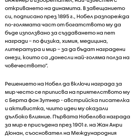
откриването на динамита. В завещанието
си, подписано през 1895 г., Нобел разпорежда
по-голямата част от богатството му да
бъде използвано за създаването на пет
награди – по физика, химия, медицина,
литература и мир – за да бъдат наградени
онези, които са „донесли най-голяма полза на
човечеството“.
Решението на Нобел да включи награда за
мир често се приписва на приятелството му
с Берта фон Зутнер - австрийска писателка
и активистка, чиито идеи му оказали
дълбоко влияние. Първата Нобелова награда
за мир е присъдена през 1901 г. на Жан Анри
Дюнан, съосновател на Международния