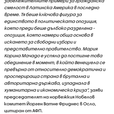
забележителните примери за гражданска
смелост в Латинска Америка в последно
време. Тя беше ключова фигура за
единството в политическата опозиция,
която преди беше дълбоко разделена -
опозиция, която намери обща основа в
искането за свободни избори и
представително правителство. Мария
Корина Мачадо е успяла да постигне това
обединение в момент, в който Венецуела се
превърна от относително демократична и
просперираща страна в брутална и
авторитарна държава, изпаднала в
хуманитарна и икономическа криза“,
заяви
председателят на норвежкия Нобелов
комитет Йорген Ватне Фриднес в Осло,
цитиран от АФП.