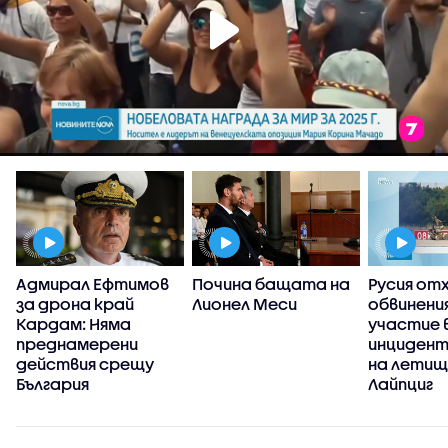
Адмирал Ефтимов
Почина бащата на
Русия от
за дрона край
Лионел Меси
обвинени
Кардам: Няма
участие 
преднамерени
инцидент
действия срещу
на летищ
България
Лайпциг