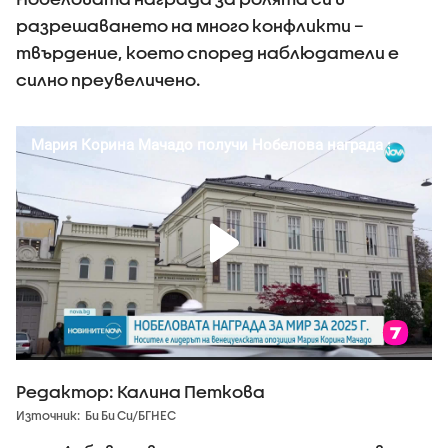
разрешаването на много конфликти –
твърдение, което според наблюдатели е
силно преувеличено.
Редактор: Калина Петкова
Източник:
Би Би Си/БГНЕС