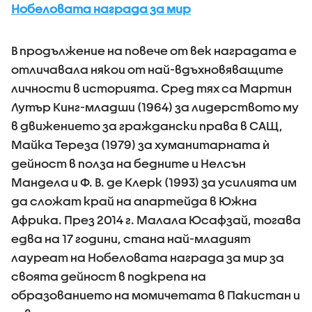
Нобеловата награда за мир
В продължение на повече от век наградата е
отличавала някои от най-вдъхновяващите
личности в историята. Сред тях са Мартин
Лутър Кинг-младши (1964) за лидерството му
в движението за граждански права в САЩ,
Майка Тереза (1979) за хуманитарната ѝ
дейност в полза на бедните и Нелсън
Мандела и Ф. В. де Клерк (1993) за усилията им
да сложат край на апартейда в Южна
Африка. През 2014 г. Малала Юсафзай, тогава
едва на 17 години, стана най-младият
лауреат на Нобеловата награда за мир за
своята дейност в подкрепа на
образованието на момичетата в Пакистан и