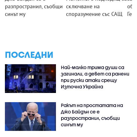
разпространил, съобщи
сключване на
обе
синът му
споразумение със САЩ
Гер
ПОСЛЕДНИ
Най-малко трима души са
загинали, а девет са ранени
при руски атаки срещу
Източна Украйна
Ракът на простатата на
Джо Байдън се е
разпространил, съобщи
синът му