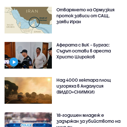
Отварянето на Ормузкия
проток зависи от САЩ,
заяви Иран
Аферата с ВиК – Бургас:
Съдът остави в ареста
Христо Широков
Над 4000 хектара площ
изгоряха в Андалусия
(ВИДЕО+СНИМКИ)
18-годишен младеж е
задържан за убийството на
чичо си