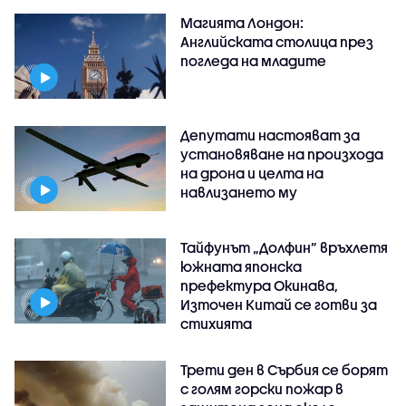
Магията Лондон:
Английската столица през
погледа на младите
Депутати настояват за
установяване на произхода
на дрона и целта на
навлизането му
Тайфунът „Долфин” връхлетя
южната японска
префектура Окинава,
Източен Китай се готви за
стихията
Трети ден в Сърбия се борят
с голям горски пожар в