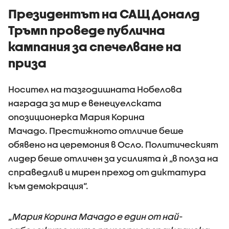
Президентът на САЩ Доналд
Тръмп проведе публична
кампания за спечелване на
приза
Носител на тазгодишната Нобелова
награда за мир е венецуелската
опозиционерка Мария Корина
Мачадо. Престижното отличие беше
обявено на церемония в Осло. Политическият
лидер беше отличен за усилията ѝ „в полза на
справедлив и мирен преход от диктатура
към демокрация“.
„
Мария Корина Мачадо е един от най-