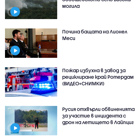
могила
Почина бащата на Лионел
Меси
Пожар избухна в завод за
рециклиране край Ротердам
(ВИДЕО+СНИМКИ)
Русия отхвърли обвиненията
за участие в инцидента с
дрон на летището в Лайпциг