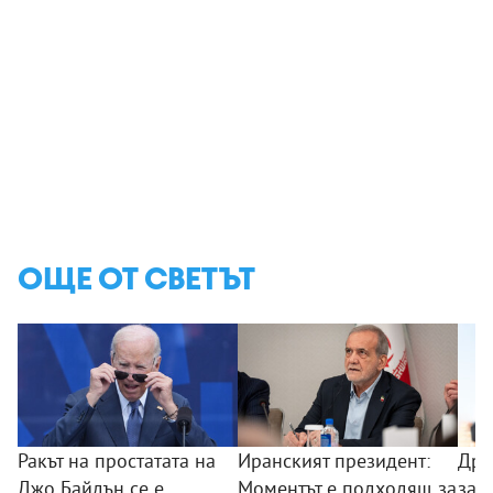
ОЩЕ ОТ СВЕТЪТ
Ракът на простатата на
Иранският президент:
Дро
Джо Байдън се е
Моментът е подходящ за
зас