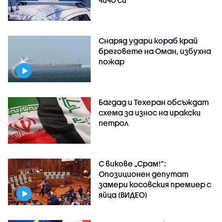
Снаряд удари кораб край
бреговете на Оман, избухна
пожар
Багдад и Техеран обсъждат
схема за износ на иракски
петрол
С викове „Срам!“:
Опозиционен депутат
замери косовския премиер с
яйца (ВИДЕО)