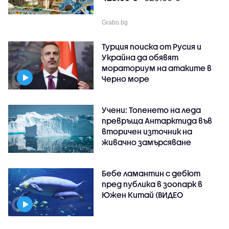
Grabo.bg
Турция поиска от Русия и
Украйна да обявят
мораториум на атаките в
Черно море
Учени: Топенето на леда
превръща Антарктида във
вторичен източник на
живачно замърсяване
Бебе ламантин с дебют
пред публика в зоопарк в
Южен Китай (ВИДЕО