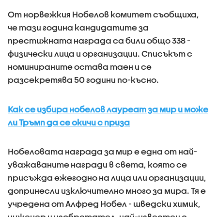
От норвежкия Нобелов комитет съобщиха,
че тази година кандидатите за
престижната награда са били общо 338 -
физически лица и организации. Списъкът с
номинираните остава таен и се
разсекретява 50 години по-късно.
Как се избира нобелов лауреат за мир и може
ли Тръмп да се окичи с приза
Нобеловата награда за мир е една от най-
уважаваните награди в света, която се
присъжда ежегодно на лица или организации,
допринесли изключително много за мира. Тя е
учредена от Алфред Нобел - шведски химик,
инженер и изобретател, най-известен с