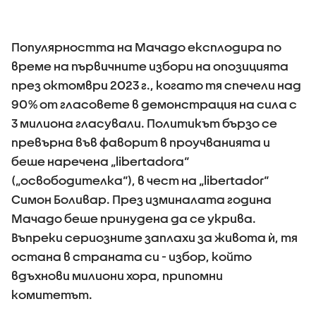
Популярността на Мачадо експлодира по
време на първичните избори на опозицията
през октомври 2023 г., когато тя спечели над
90% от гласовете в демонстрация на сила с
3 милиона гласували. Политикът бързо се
превърна във фаворит в проучванията и
беше наречена „libertadora“
(„освободителка“), в чест на „libertador“
Симон Боливар. През изминалата година
Мачадо беше принудена да се укрива.
Въпреки сериозните заплахи за живота ѝ, тя
остана в страната си - избор, който
вдъхнови милиони хора, припомни
комитетът.