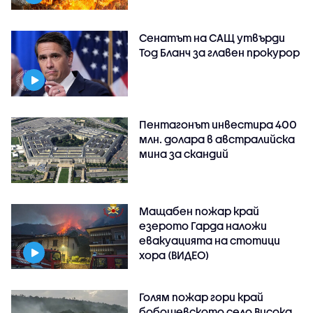
Сенатът на САЩ утвърди
Тод Бланч за главен прокурор
Пентагонът инвестира 400
млн. долара в австралийска
мина за скандий
Мащабен пожар край
езерото Гарда наложи
евакуацията на стотици
хора (ВИДЕО)
Голям пожар гори край
бобошевското село Висока