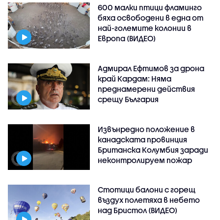
600 малки птици фламинго
бяха освободени в една от
най-големите колонии в
Европа (ВИДЕО)
Адмирал Ефтимов за дрона
край Кардам: Няма
преднамерени действия
срещу България
Извънредно положение в
канадската провинция
Британска Колумбия заради
неконтролируем пожар
Стотици балони с горещ
въздух полетяха в небето
над Бристол (ВИДЕО)