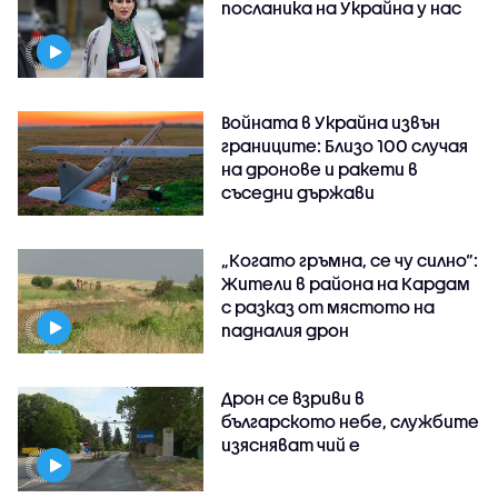
посланика на Украйна у нас
Войната в Украйна извън
границите: Близо 100 случая
на дронове и ракети в
съседни държави
„Когато гръмна, се чу силно“:
Жители в района на Кардам
с разказ от мястото на
падналия дрон
Дрон се взриви в
българското небе, службите
изясняват чий е