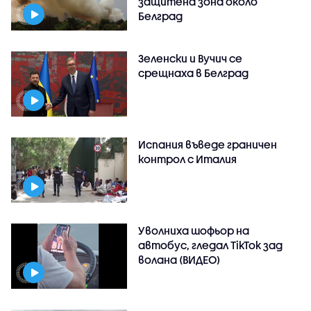
защитена зона около
Белград
Зеленски и Вучич се
срещнаха в Белград
Испания въведе граничен
контрол с Италия
Уволниха шофьор на
автобус, гледал TikTok зад
волана (ВИДЕО)