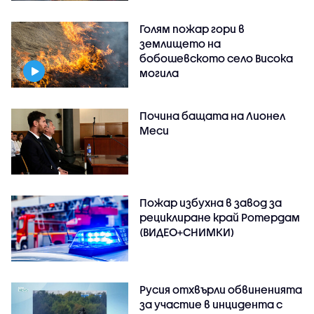
Голям пожар гори в
землището на
бобошевското село Висока
могила
Почина бащата на Лионел
Меси
Пожар избухна в завод за
рециклиране край Ротердам
(ВИДЕО+СНИМКИ)
Русия отхвърли обвиненията
за участие в инцидента с