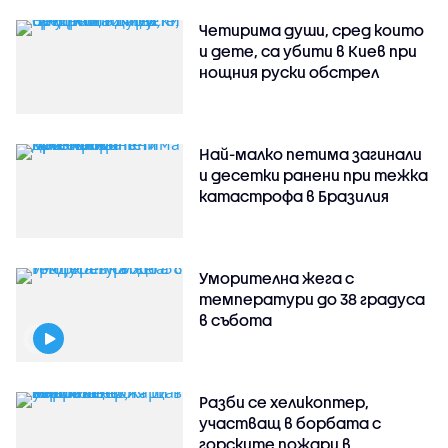
Четирима души, сред които
и дете, са убити в Киев при
нощния руски обстрел
Най-малко петима загинали
и десетки ранени при тежка
катастрофа в Бразилия
Уморителна жега с
температури до 38 градуса
в събота
Разби се хеликоптер,
участващ в борбата с
горските пожари в