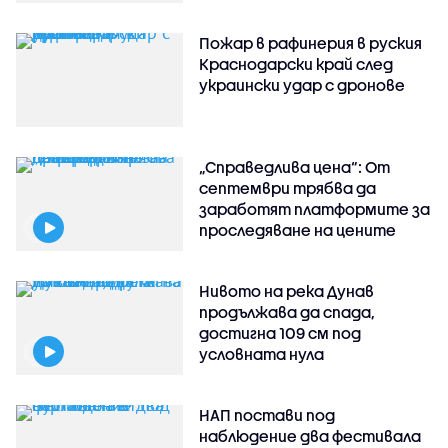
Пожар в рафинерия в руския
Краснодарски край след
украински удар с дронове
„Справедлива цена“: От
септември трябва да
заработят платформите за
проследяване на цените
Нивото на река Дунав
продължава да спада,
достигна 109 см под
условната нула
НАП постави под
наблюдение два фестивала