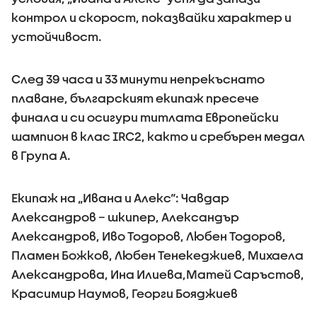
контрол и скорост, показвайки характер и
устойчивост.
След 39 часа и 33 минути непрекъснато
плаване, българският екипаж пресече
финала и си осигури титлата Европейски
шампион в клас IRC2, както и сребърен медал
в Група А.
Екипаж на „Ивана и Алекс“: Чавдар
Александров – шкипер, Александър
Александров, Иво Тодоров, Любен Тодоров,
Пламен Божков, Любен Тенекеджиев, Михаела
Александрова, Ина Илиева,Матей Саръстов,
Красимир Наумов, Георги Бояджиев