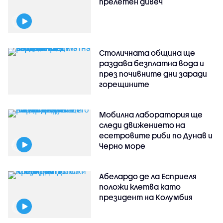
прелетен дивеч
Столичната община ще
раздава безплатна вода и
през почивните дни заради
горещините
Мобилна лаборатория ще
следи движението на
есетровите риби по Дунав и
Черно море
Абелардо де ла Есприеля
положи клетва като
президент на Колумбия