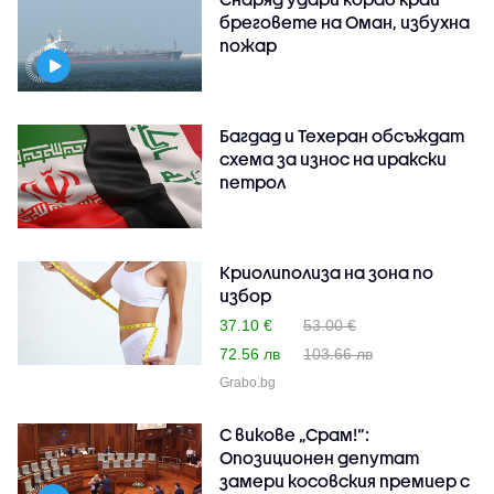
бреговете на Оман, избухна
пожар
Багдад и Техеран обсъждат
схема за износ на иракски
петрол
Криолиполиза на зона по
избор
37.10 €
53.00 €
72.56 лв
103.66 лв
Grabo.bg
С викове „Срам!“:
Опозиционен депутат
замери косовския премиер с