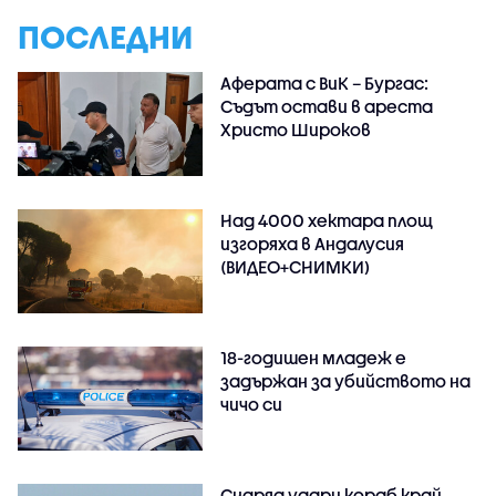
ПОСЛЕДНИ
Аферата с ВиК – Бургас:
Съдът остави в ареста
Христо Широков
Над 4000 хектара площ
изгоряха в Андалусия
(ВИДЕО+СНИМКИ)
18-годишен младеж е
задържан за убийството на
чичо си
Снаряд удари кораб край