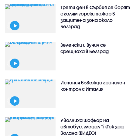
Трети ден в Сърбия се борят
с голям горски пожар в
защитена зона около
Белград
Зеленски и Вучич се
срещнаха в Белград
Испания въвежда граничен
контрол с Италия
Уволниха шофьор на
автобус, гледал TikTok зад
волана (ВИДЕО)