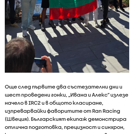
Още след първите два състезателни дни и
шест проведени гонки, „Ивана и Алекс“ излезе
начело в IRC2 и в общото класиране,
изпреварвайки фаворитите от Ran Racing
(Швеция). Българският екипаж демонстрира
отлична подготовка, прецизност и синхрон,