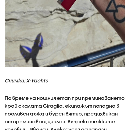
Снимки:
X-Yachts
По време на нощния етап при преминаването
край скалата Giraglia, екипажът попадна в
проливен дъжд и бурен вятър, предизвикан
от преминаващ циклон. Въпреки тежките
условия, „Ивана и Алекс“ успя да запази