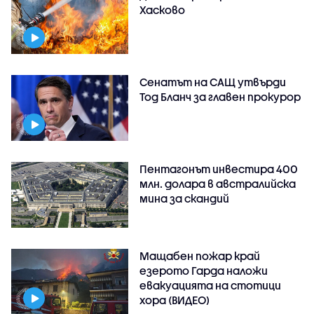
Хасково
Сенатът на САЩ утвърди
Тод Бланч за главен прокурор
Пентагонът инвестира 400
млн. долара в австралийска
мина за скандий
Мащабен пожар край
езерото Гарда наложи
евакуацията на стотици
хора (ВИДЕО)