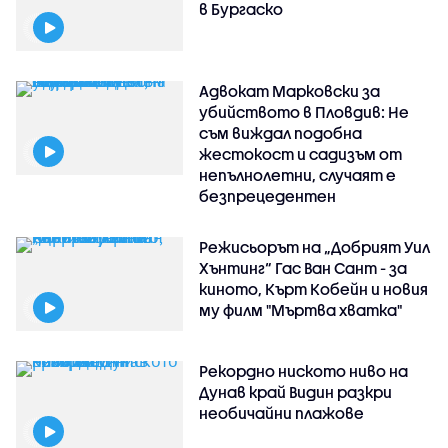
в Бургаско
Адвокат Марковски за
убийството в Пловдив: Не
съм виждал подобна
жестокост и садизъм от
непълнолетни, случаят е
безпрецедентен
Режисьорът на „Добрият Уил
Хънтинг“ Гас Ван Сант - за
киното, Кърт Кобейн и новия
му филм "Мъртва хватка"
Рекордно ниското ниво на
Дунав край Видин разкри
необичайни плажове