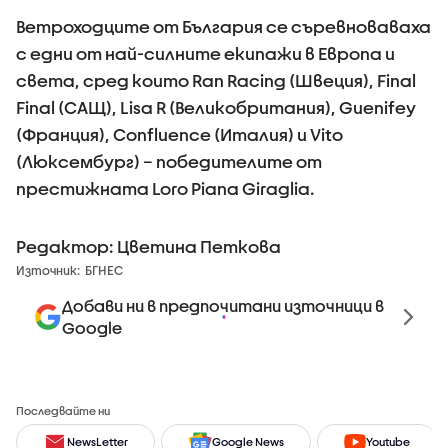
Ветроходците от България се съревноваваха
с едни от най-силните екипажи в Европа и
света, сред които Ran Racing (Швеция), Final
Final (САЩ), Lisa R (Великобритания), Guenifey
(Франция), Confluence (Италия) и Vito
(Люксембург) – победителите от
престижната Loro Piana Giraglia.
Редактор: Цветина Петкова
Източник:
БГНЕС
Добави ни в предпочитани източници в
Google
Последвайте ни
NewsLetter
Google News
Youtube