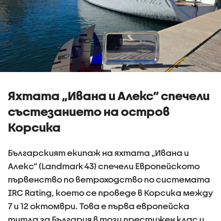
Яхтата „Ивана и Алекс“ спечели
състезанието на остров
Корсика
Българският екипаж на яхтата „Ивана и
Алекс“ (Landmark 43) спечели Европейското
първенство по ветроходство по системата
IRC Rating, което се проведе в Корсика между
7 и 12 октомври. Това е първа европейска
титла за България в този престижен клас и