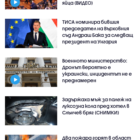
яйца (ВИДЕО)
ТИСА номинира бившия
председател на Върховния
съд Андраш Бака за следващ
президент на Унгария
Военното министерство:
Дронът вероятно е
украински, инцидентът не е
преднамерен
Задържаха мъж за палеж на
луксозна кола пред хотел в
Слънчев бряг (СНИМКИ)
Два пожара горят в област