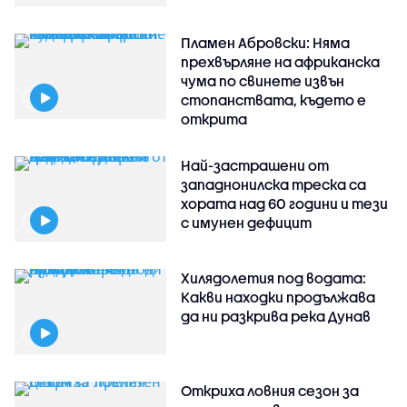
Пламен Абровски: Няма
прехвърляне на африканска
чума по свинете извън
стопанствата, където е
открита
Най-застрашени от
западнонилска треска са
хората над 60 години и тези
с имунен дефицит
Хилядолетия под водата:
Какви находки продължава
да ни разкрива река Дунав
Откриха ловния сезон за