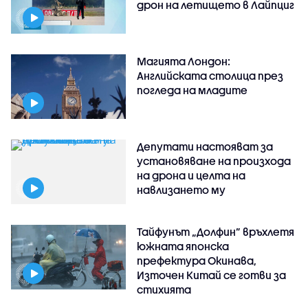
дрон на летището в Лайпциг
Магията Лондон:
Английската столица през
погледа на младите
Депутати настояват за
установяване на произхода
на дрона и целта на
навлизането му
Тайфунът „Долфин” връхлетя
южната японска
префектура Окинава,
Източен Китай се готви за
стихията