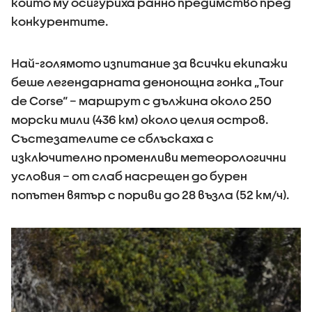
които му осигуриха ранно предимство пред
конкурентите.
Най-голямото изпитание за всички екипажи
беше легендарната денонощна гонка „Tour
de Corse“ – маршрут с дължина около 250
морски мили (436 км) около целия остров.
Състезателите се сблъскаха с
изключително променливи метеорологични
условия – от слаб насрещен до бурен
попътен вятър с пориви до 28 възла (52 км/ч).