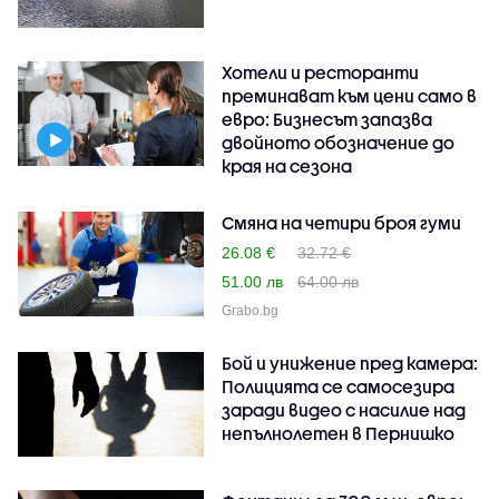
Хотели и ресторанти
преминават към цени само в
евро: Бизнесът запазва
двойното обозначение до
края на сезона
Смяна на четири броя гуми
26.08 €
32.72 €
51.00 лв
64.00 лв
Grabo.bg
Бой и унижение пред камера:
Полицията се самосезира
заради видео с насилие над
непълнолетен в Пернишко