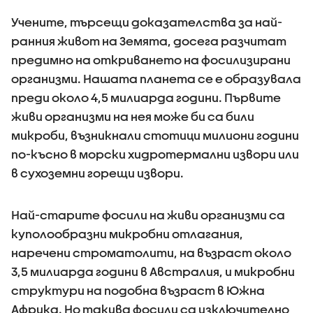
Учените, търсещи доказателства за най-
ранния живот на Земята, досега разчитат
предимно на откриването на фосилизирани
организми. Нашата планета се е образувала
преди около 4,5 милиарда години. Първите
живи организми на нея може би са били
микроби, възникнали стотици милиони години
по-късно в морски хидротермални извори или
в сухоземни горещи извори.
Най-старите фосили на живи организми са
куполообразни микробни отлагания,
наречени строматолити, на възраст около
3,5 милиарда години в Австралия, и микробни
структури на подобна възраст в Южна
Африка. Но такива фосили са изключително