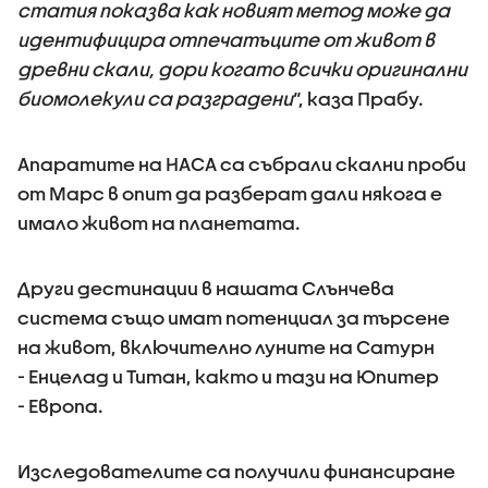
статия показва как новият метод може да
идентифицира отпечатъците от живот в
древни скали, дори когато всички оригинални
биомолекули са разградени
“, каза Прабу.
Апаратите на НАСА са събрали скални проби
от Марс в опит да разберат дали някога е
имало живот на планетата.
Други дестинации в нашата Слънчева
система също имат потенциал за търсене
на живот, включително луните на Сатурн
- Енцелад и Титан, както и тази на Юпитер
- Европа.
Изследователите са получили финансиране