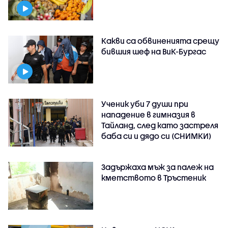
Какви са обвиненията срещу
бившия шеф на ВиК-Бургас
Ученик уби 7 души при
нападение в гимназия в
Тайланд, след като застреля
баба си и дядо си (СНИМКИ)
Задържаха мъж за палеж на
кметството в Тръстеник