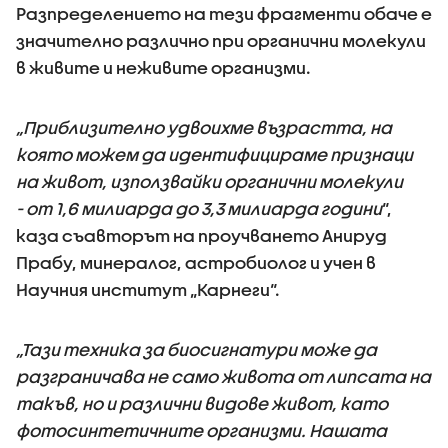
Разпределението на тези фрагменти обаче е
значително различно при органични молекули
в живите и неживите организми.
„Приблизително удвоихме възрастта, на
която можем да идентифицираме признаци
на живот, използвайки органични молекули
- от 1,6 милиарда до 3,3 милиарда години
“,
каза съавторът на проучването Анируд
Прабу, минералог, астробиолог и учен в
Научния институт „Карнеги“.
„Тази техника за биосигнатури може да
разграничава не само живота от липсата на
такъв, но и различни видове живот, като
фотосинтетичните организми. Нашата