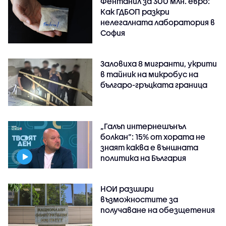
Фентанил за 300 млн. евро:
Как ГДБОП разкри
нелегалната лаборатория в
София
Заловиха 8 мигранти, укрити
в тайник на микробус на
българо-гръцката граница
„Галъп интернешънъл
болкан“: 15% от хората не
знаят каква е външната
политика на България
НОИ разшири
възможностите за
получаване на обезщетения