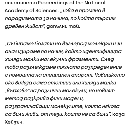
списанието Proceedings of the National
Academy of Sciences. „
Това е промяна в
парадигмата за начина, по който търсим
древен живот“
, допълни той.
„Събираме богати на въглерод молекули и ги
анализираме по начин, който идентифицира
хиляди малки молекулни фрагменти. След
това разглеждаме тяхното разпределение
с помощта на специален апарат. Човешкото
око вижда само стотици или хиляди малки
„върхове“ на различни молекули, но новият
метод разкрива фини модели,
разграничaващи молекулите, които някога
са били живи, от тези, които не са били“
, каза
Хейзън.