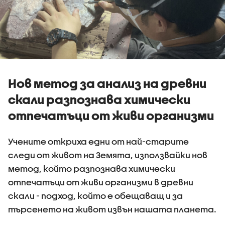
Нов метод за анализ на древни
скали разпознава химически
отпечатъци от живи организми
Учените откриха едни от най-старите
следи от живот на Земята, използвайки нов
метод, който разпознава химически
отпечатъци от живи организми в древни
скали - подход, който е обещаващ и за
търсенето на живот извън нашата планета.