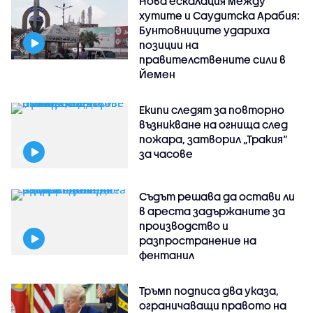
Нова ескалация между
хутите и Саудитска Арабия:
Бунтовниците удариха
позиции на
правителствените сили в
Йемен
Екипи следят за повторно
възникване на огнища след
пожара, затворил „Тракия“
за часове
Съдът решава да остави ли
в ареста задържаните за
производство и
разпространение на
фентанил
Тръмп подписа два указа,
ограничаващи правото на