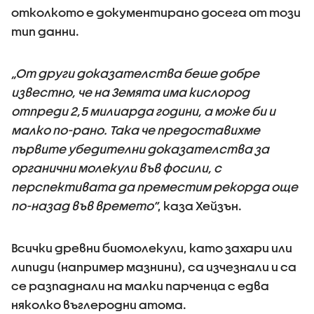
отколкото е документирано досега от този
тип данни.
„От други доказателства беше добре
известно, че на Земята има кислород
отпреди 2,5 милиарда години, а може би и
малко по-рано. Така че предоставихме
първите убедителни доказателства за
органични молекули във фосили, с
перспективата да преместим рекорда още
по-назад във времето“
, каза Хейзън.
Всички древни биомолекули, като захари или
липиди (например мазнини), са изчезнали и са
се разпаднали на малки парченца с едва
няколко въглеродни атома.