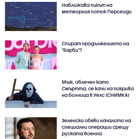
Наближава пикът на
метеорния поток Персеиди
Спират продължението на
"Барби"?
Мъж, облечен като
Смъртта, се качи на покрива
на болница в Уелс (СНИМКА)
Зеленски обяви началото на
специални операции срещу
руската военна