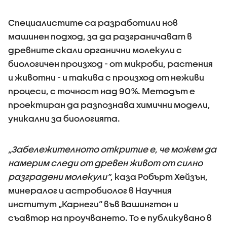
Специалистите са разработили нов
машинен подход, за да разграничават в
древните скали органични молекули с
биологичен произход - от микроби, растения
и животни - и такива с произход от неживи
процеси, с точност над 90%. Методът е
проектиран да разпознава химични модели,
уникални за биологията.
„Забележителното откритие е, че можем да
намерим следи от древен живот от силно
разградени молекули“
, каза Робърт Хейзън,
минералог и астробиолог в Научния
институт „Карнеги“ във Вашингтон и
съавтор на проучването. То е публикувано в