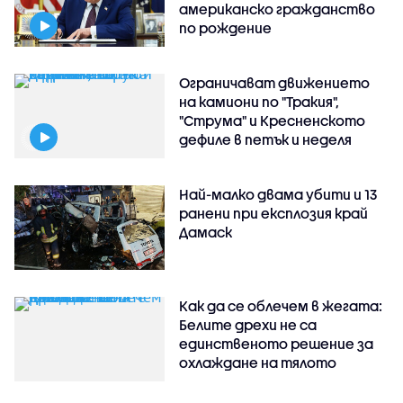
американско гражданство
по рождение
Ограничават движението
на камиони по "Тракия",
"Струма" и Кресненското
дефиле в петък и неделя
Най-малко двама убити и 13
ранени при експлозия край
Дамаск
Как да се облечем в жегата:
Белите дрехи не са
единственото решение за
охлаждане на тялото