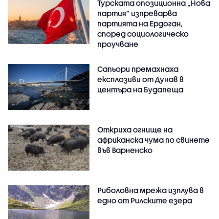
Турската опозиционна „Нова
партия“ изпреварва
партията на Ердоган,
според социологическо
проучване
Сапьори премахнаха
експлозиви от Дунав в
центъра на Будапеща
Откриха огнище на
африканска чума по свинете
във Варненско
Риболовна мрежа изплува в
едно от Рилските езера