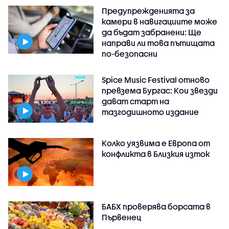
Предупрежденията за
камери в навигациите може
да бъдат забранени: Ще
направи ли това пътищата
по-безопасни
Spice Music Festival отново
превзема Бургас: Кои звезди
дават старт на
тазгодишното издание
Колко уязвима е Европа от
конфликта в Близкия изток
БАБХ проверява борсата в
Първенец