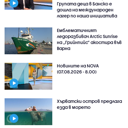
Групата деца в Банско е
дошла на международен
лагер по наша инициатива
Емблематичният
ледоразбивач Arctic Sunrise
на „Грийнпийс” акостира във
Варна
Новините на NOVA
(07.08.2026 - 8.00)
Хърватски остров предлага
езда в морето