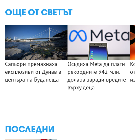
ОЩЕ ОТ СВЕТЪТ
Сапьори премахнаха
Осъдиха Meta да плати
Кол
експлозиви от Дунав в
рекордните 942 млн.
от 
центъра на Будапеща
долара заради вредите
изт
върху деца
ПОСЛЕДНИ