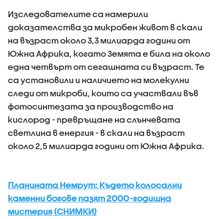
Изследователите са намерили
доказателства за микробен живот в скали
на възраст около 3,3 милиарда години от
Южна Африка, когато Земята е била на около
една четвърт от сегашната си възраст. Те
са установили и наличието на молекулни
следи от микроби, които са участвали във
фотосинтезата за производство на
кислород - превръщане на слънчевата
светлина в енергия - в скали на възраст
около 2,5 милиарда години от Южна Африка.
Планината Немрут: Където колосални
каменни богове пазят 2000-годишна
мистерия (СНИМКИ)