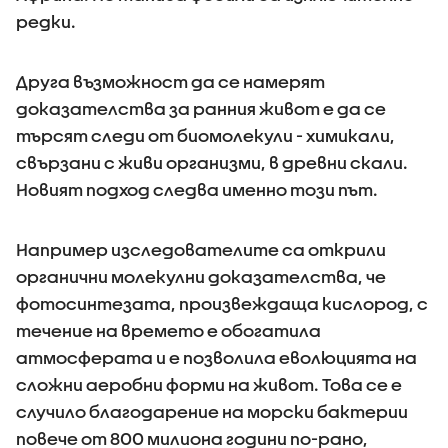
редки.
Друга възможност да се намерят
доказателства за ранния живот е да се
търсят следи от биомолекули - химикали,
свързани с живи организми, в древни скали.
Новият подход следва именно този път.
Например изследователите са открили
органични молекулни доказателства, че
фотосинтезата, произвеждаща кислород, с
течение на времето е обогатила
атмосферата и е позволила еволюцията на
сложни аеробни форми на живот. Това се е
случило благодарение на морски бактерии
повече от 800 милиона години по-рано,