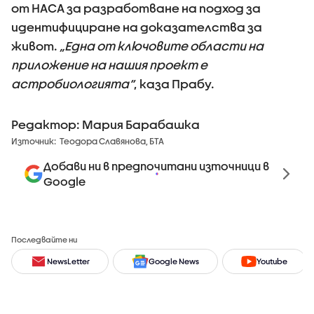
от НАСА за разработване на подход за
идентифициране на доказателства за
живот.
„Една от ключовите области на
приложение на нашия проект е
астробиологията“
, каза Прабу.
Редактор: Мария Барабашка
Източник:
Теодора Славянова, БТА
Добави ни в предпочитани източници в
Google
Последвайте ни
NewsLetter
Google News
Youtube