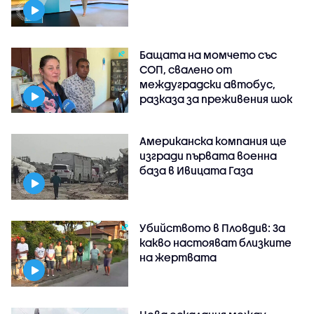
Бащата на момчето със
СОП, свалено от
междуградски автобус,
разказа за преживения шок
Американска компания ще
изгради първата военна
база в Ивицата Газа
Убийството в Пловдив: За
какво настояват близките
на жертвата