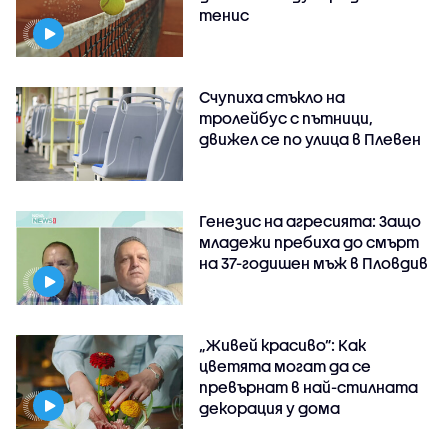
тенис
Счупиха стъкло на
тролейбус с пътници,
движел се по улица в Плевен
Генезис на агресията: Защо
младежи пребиха до смърт
на 37-годишен мъж в Пловдив
„Живей красиво”: Как
цветята могат да се
превърнат в най-стилната
декорация у дома