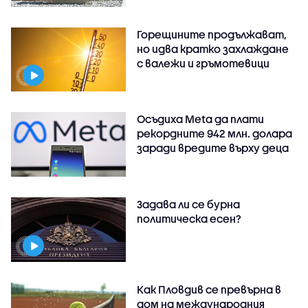
Горещините продължават,
но идва кратко захлаждане
с валежи и гръмотевици
Осъдиха Meta да плати
рекордните 942 млн. долара
заради вредите върху деца
Задава ли се бурна
политическа есен?
Как Пловдив се превърна в
дом на международния