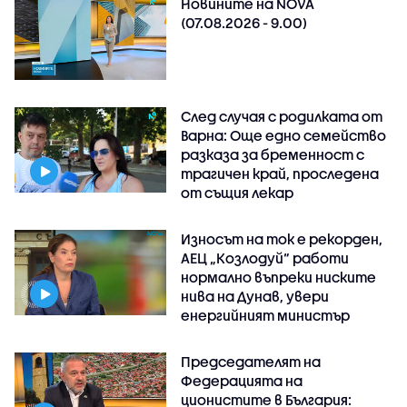
Новините на NOVA
(07.08.2026 - 9.00)
След случая с родилката от
Варна: Още едно семейство
разказа за бременност с
трагичен край, проследена
от същия лекар
Износът на ток е рекорден,
АЕЦ „Козлодуй“ работи
нормално въпреки ниските
нива на Дунав, увери
енергийният министър
Председателят на
Федерацията на
ционистите в България: