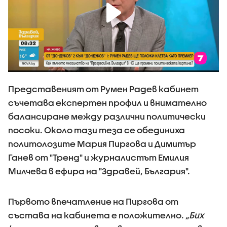
Представеният от Румен Радев кабинет
съчетава експертен профил и внимателно
балансиране между различни политически
посоки. Около тази теза се обединиха
политолозите Мария Пиргова и Димитър
Ганев от "Тренд" и журналистът Емилия
Милчева в ефира на "Здравей, България".
Първото впечатление на Пиргова от
състава на кабинета е положително.
„Бих