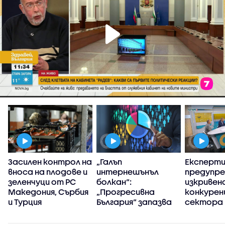
Засилен контрол на
„Галъп
Експерт
вноса на плодове и
интернешънъл
предупре
зеленчуци от РС
болкан“:
изкривен
Македония, Сърбия
„Прогресивна
конкуренц
и Турция
България“ запазва
сектора 
високия си ръст на
в
доверие през
киберси