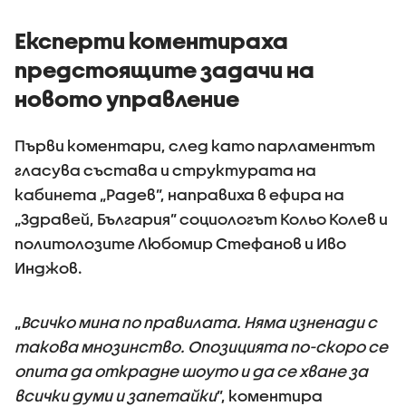
първите 100 дни
на държ
управление
Експерти коментираха
предстоящите задачи на
новото управление
Първи коментари, след като парламентът
гласува състава и структурата на
кабинета „Радев”, направиха в ефира на
„Здравей, България” социологът Кольо Колев и
политолозите Любомир Стефанов и Иво
Инджов.
„
Всичко мина по правилата. Няма изненади с
такова мнозинство. Опозицията по-скоро се
опита да открадне шоуто и да се хване за
всички думи и запетайки
”, коментира