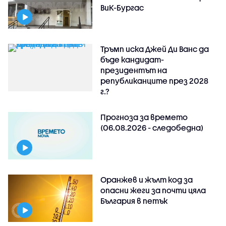
ВиК-Бургас
Тръмп иска Джей Ди Ванс да
бъде кандидат-
президентът на
републиканците през 2028
г.?
Прогноза за времето
(06.08.2026 - следобедна)
Оранжев и жълт код за
опасни жеги за почти цяла
България в петък