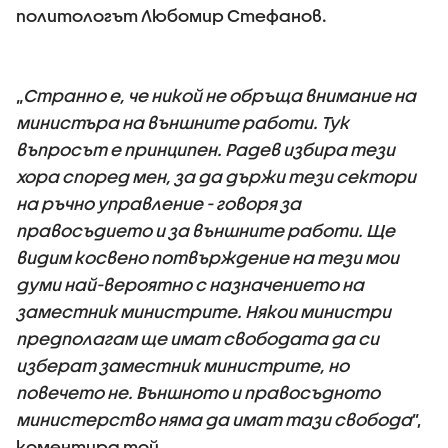
политологът Любомир Стефанов.
„
Странно е, че никой не обръща внимание на
министъра на външните работи. Тук
въпросът е принципен. Радев избира тези
хора според мен, за да държи тези сектори
на ръчно управление - говоря за
правосъдието и за външните работи. Ще
видим косвено потвърждение на тези мои
думи най-вероятно с назначението на
заместник министрите. Някои министри
предполагам ще имат свободата да си
изберат заместник министрите, но
повечето не. Външното и правосъдното
министерство няма да имат тази свобода
”,
коментира той.