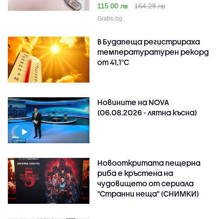
115.00 лв
164.29 лв
Grabo.bg
В Будапеща регистрираха
температуратурен рекорд
от 41,1°C
Новините на NOVA
(06.08.2026 - лятна късна)
Новооткритата пещерна
риба е кръстена на
чудовището от сериала
"Странни неща" (СНИМКИ)