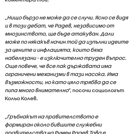
„
Нищо бързо не може да се случи. Ясно се видя
и в този дебат, че Радев, независимо от
мнозинството, ще бъде атакуван. Дали
може по някакъв начин той да изпълни идеите
за цените и инфлацията, които бяха
набелязани - е изключително труден въпрос.
Още повече, че все пак държавата има
ограничени механизми в тази насока. Има
възможности, но като цяло трябва да се
пипа много внимателно
”, посочи социологът
Кольо Колев.
„
Гръбнакът на правителството е
формиран около бившите служебни
правителства на Румен Радев.Това е