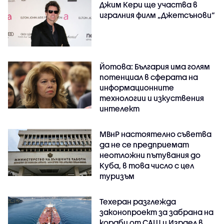
Джим Кери ще участва в
игралния филм „Джетсънови“
Йотова: България има голям
потенциал в сферата на
информационните
технологии и изкуствения
интелект
МВнР настоятелно съветва
да не се предприемат
неотложни пътувания до
Куба, в това число с цел
туризъм
Техеран разглежда
законопроект за забрана на
кораби от САЩ и Израел в