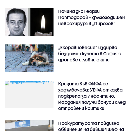
Почина д-р Георги
Поптодоров – дългогодишен
неврохирург в „Пирогов“
„Екоравновесие“ издирва
бездомни кучета в София с
дронове и ловни екипи
Кризата във ФИФА се
задълбочава: УЕФА отказва
подкрепа за Инфантино,
Йордания получи бонуси след
отправени критики
Прокуратурата повдигна
обвинения на бившия шеф на