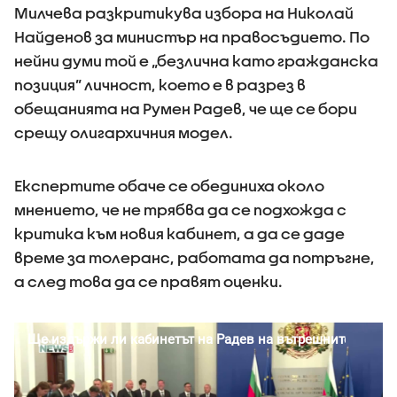
Милчева разкритикува избора на Николай
Найденов за министър на правосъдието. По
нейни думи той е „безлична като гражданска
позиция” личност, което е в разрез в
обещанията на Румен Радев, че ще се бори
срещу олигархичния модел.
Експертите обаче се обединиха около
мнението, че не трябва да се подхожда с
критика към новия кабинет, а да се даде
време за толеранс, работата да потръгне,
а след това да се правят оценки.