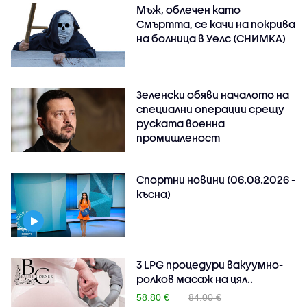
Мъж, облечен като
Смъртта, се качи на покрива
на болница в Уелс (СНИМКА)
Зеленски обяви началото на
специални операции срещу
руската военна
промишленост
Спортни новини (06.08.2026 -
късна)
3 LPG процедури вакуумно-
ролков масаж на цял..
58.80 €
84.00 €