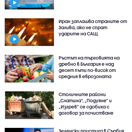
Иран заплашва страните от
Залива, ако не спрат
ударите на САЩ
Ръстът на търговията на
дребно в България е над
десет пъти по-висок от
средния в еврозоната
Столичните райони
„Слатина“, „Подуяне“ и
„Изгрев“ се сдобиха с
договор за почистване
Зеленски пристига в Сърбия