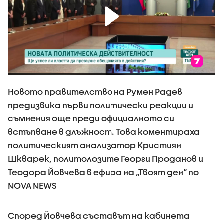
Новото правителство на Румен Радев
предизвика първи политически реакции и
съмнения още преди официалното си
встъпване в длъжност. Това коментираха
политическият анализатор Кристиян
Шкварек, политолозите Георги Проданов и
Теодора Йовчева в ефира на „Твоят ден“ по
NOVA NEWS
Според Йовчева съставът на кабинета