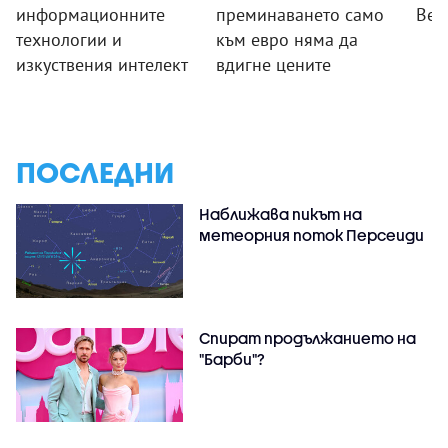
информационните
преминаването само
Вел
технологии и
към евро няма да
изкуствения интелект
вдигне цените
ПОСЛЕДНИ
Наближава пикът на
метеорния поток Персеиди
Спират продължанието на
"Барби"?