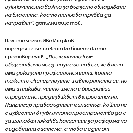
изключително важно за бързото овладяване
на властта, което тепърва трябва да
направят
”, допълни още той.
Политологът Иво Инджов
определи състава на кабинета като
противоречив. „
Посланията към
обществото чрез този състав са, че в него
има доказани професионалисти, които
тежат с експертизите и авторитета си, но
има и такива, чиито имена и биографии
определено предизвикват въпросителни.
Например правосъдният министър, който не
е известен в публичното пространство да е
защитавал някакви концепции за реформа на
съдебната система, а това е един от