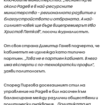
около Радев е в най-ресурсните
министерства – регионалното развитие и
благоустройството и отбраната. А най-
силният човек ще бъде вицепремиерът Иво
Христов Петков
“, посочи журналистът.
От своя страна Димитър Ганев подчерта, че
кабинетът не изглежда като типично
партиен.
„Това не е партиен кабинет. В него
има експерти с по-технократски профил
“,
заяви политологът.
Според Пиргова досегашният стил на
управление на Радев е бил насочен към
балансиране между различни обществени и
политически очаквания. „
Политиката на