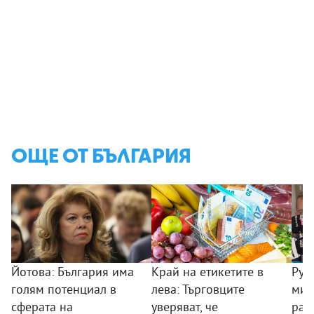
ОЩЕ ОТ БЪЛГАРИЯ
Йотова: България има
Край на етикетите в
Рум
голям потенциал в
лева: Търговците
мин
сферата на
уверяват, че
раб