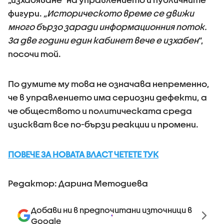
фигури.
„Историческото време се движи
много бързо заради информационния поток.
За две години един кабинет вече е изхабен
“,
посочи той.
По думите му това не означава непременно,
че в управлението има сериозни дефекти, а
че обществото и политическата среда
изискват все по-бързи реакции и промени.
ПОВЕЧЕ ЗА НОВАТА ВЛАСТ ЧЕТЕТЕ ТУК
Редактор: Дарина Методиева
Добави ни в предпочитани източници в
Google