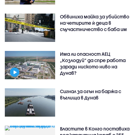
Обвиниха майка за убийство
на четирите ѝ деца в
съучастничество с баба им
Има ли опасност АЕЦ
„Козлодуй” да спре работа
заради ниското ниво на
Дунав?
Сигнал за огън на баржа с
въглища в Дунав
Властите в Конго поставиха
под карантина кораб с 255