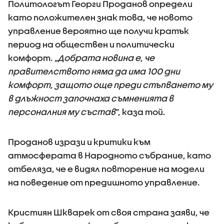
Политологът Георги Проданов определи
като положителен знак това, че новото
управление вероятно ще получи кратък
период на обществен и политически
комфорт.
„Добрата новина е, че
правителството няма да има 100 дни
комфорт, защото още преди стъпването му
в длъжност започнаха съмненията в
персоналния му състав
“, каза той.
Проданов изрази и критики към
атмосферата в Народното събрание, като
отбеляза, че е видял повторение на модели
на поведение от предишното управление.
Кристиян Шкварек от своя страна заяви, че