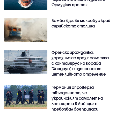
Ормузкия проток
Бомба взриви микробус край
сирийската столица
Френска гражданка,
заразила се през пролетта
с хантавирус на кораба
"Хондиус", е изписана от
интензивното отделение
Германия опроверга
твърдението, че
украинският самолет на
летището в Лайпциг е
превозвал боеприпаси