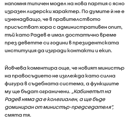
напомня типичен модел на нова партия с ясно
изразен лидерски характер. По думите ѝ не е
изненадващо, че в правителството
присъстват хора с административен опит,
тъй като Радев е имал достатъчно време
през деветте си години в президентската
институция да изгради контакти и екип.
Йовчева коментира още, че новият министър
на правосъдието не изглежда като силна
фигура в съдебната система, а функциите
му ще бъдат ограничени.
„Кабинетът на
Радев няма да е колегиален, а ще бъде
доминиран от министър-председателя“,
смята тя.