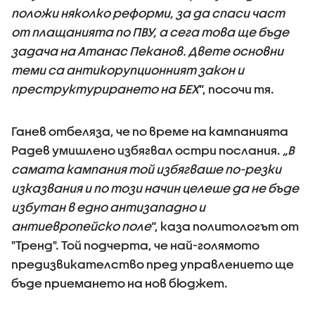
положи няколко реформи, за да спаси част
от плащанията по ПВУ, а сега това ще бъде
задача на Атанас Пеканов. Двете основни
теми са антикорупционният закон и
преструктурирането на БЕХ
“, посочи тя.
Ганев отбеляза, че по време на кампанията
Радев умишлено избягвал остри послания.
„В
самата кампания той избягваше по-резки
изказвания и по този начин целеше да не бъде
избутан в едно антизападно и
антиевропейско поле
“, каза политологът от
"Тренд". Той подчерта, че най-голямото
предизвикателство пред управлението ще
бъде приемането на нов бюджет.