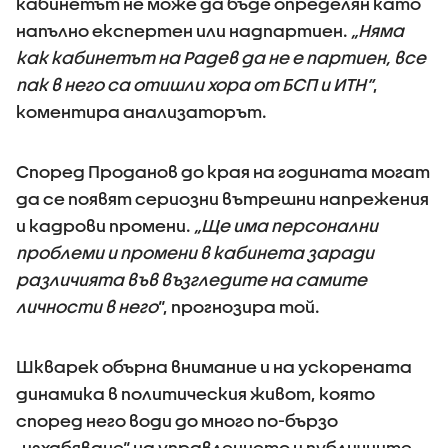
кабинетът не може да бъде определян като
напълно експертен или надпартиен.
„Няма
как кабинетът на Радев да не е партиен, все
пак в него са отишли хора от БСП и ИТН“
,
коментира анализаторът.
Според Проданов до края на годината могат
да се появят сериозни вътрешни напрежения
и кадрови промени.
„Ще има персонални
проблеми и промени в кабинета заради
различията във възгледите на самите
личности в него
“, прогнозира той.
Шкварек обърна внимание и на ускорената
динамика в политическия живот, която
според него води до много по-бързо
„изхабяване“ на управлението и публичните