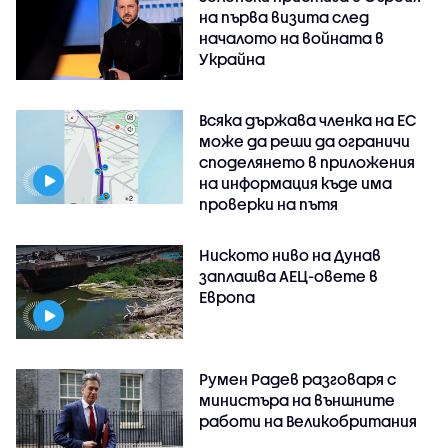
на първа визита след
началото на войната в
Украйна
Всяка държава членка на ЕС
може да реши да ограничи
споделянето в приложения
на информация къде има
проверки на пътя
Ниското ниво на Дунав
заплашва АЕЦ-овете в
Европа
Румен Радев разговаря с
министъра на външните
работи на Великобритания