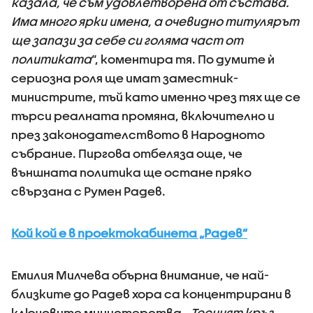
казала, че съм удовлетворена от състава.
Има много ярки имена, а очевидно титулярът
ще запази за себе си голяма част от
политиката
“, коментира тя. По думите ѝ
сериозна роля ще имат заместник-
министрите, тъй като именно чрез тях ще се
търси реалната промяна, включително и
през законодателството в Народното
събрание. Пиргова отбеляза още, че
външната политика ще остане пряко
свързана с Румен Радев.
Кой кой е в проектокабинета „Радев”
Емилия Милчева обърна внимание, че най-
близките до Радев хора са концентрирани в
ключовите министерства.
„Тесният кръг