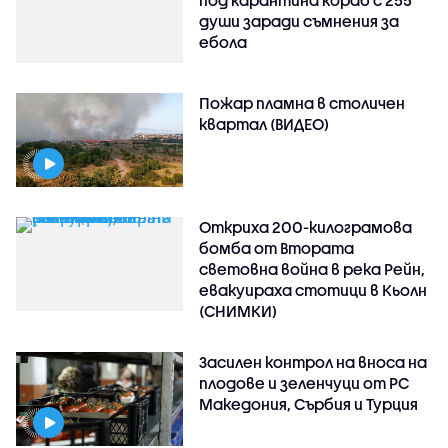
души заради съмнения за
ебола
Пожар пламна в столичен
квартал (ВИДЕО)
Откриха 200-килограмова
бомба от Втората
световна война в река Рейн,
евакуираха стотици в Кьолн
(СНИМКИ)
Засилен контрол на вноса на
плодове и зеленчуци от РС
Македония, Сърбия и Турция