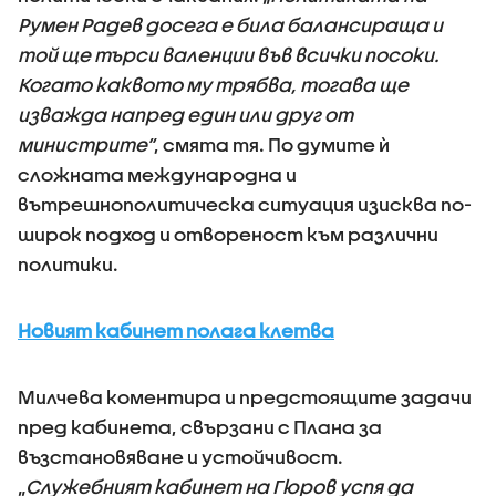
Румен Радев досега е била балансираща и
той ще търси валенции във всички посоки.
Когато каквото му трябва, тогава ще
изважда напред един или друг от
министрите“
, смята тя. По думите ѝ
сложната международна и
вътрешнополитическа ситуация изисква по-
широк подход и отвореност към различни
политики.
Новият кабинет полага клетва
Милчева коментира и предстоящите задачи
пред кабинета, свързани с Плана за
възстановяване и устойчивост.
„
Служебният кабинет на Гюров успя да