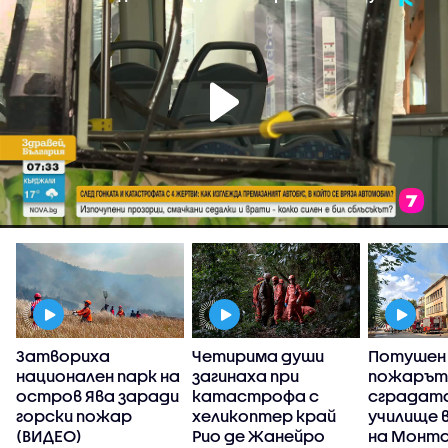
Затвориха
Четирима души
Потушен
национален парк на
загинаха при
пожарът
остров Ява заради
катастрофа с
сградата
горски пожар
хеликоптер край
училище 
(ВИДЕО)
Рио де Жанейро
на Монт