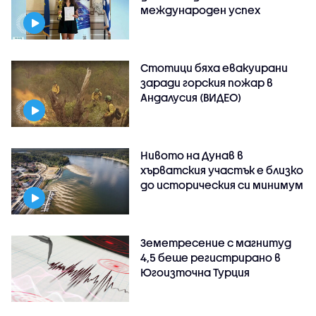
международен успех
Стотици бяха евакуирани
заради горския пожар в
Андалусия (ВИДЕО)
Нивото на Дунав в
хърватския участък е близко
до историческия си минимум
Земетресение с магнитуд
4,5 беше регистрирано в
Югоизточна Турция