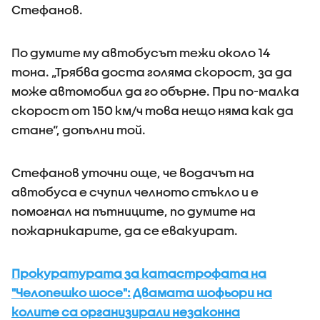
Стефанов.
По думите му автобусът тежи около 14
тона. „Трябва доста голяма скорост, за да
може автомобил да го обърне. При по-малка
скорост от 150 км/ч това нещо няма как да
стане“, допълни той.
Стефанов уточни още, че водачът на
автобуса е счупил челното стъкло и е
помогнал на пътниците, по думите на
пожарникарите, да се евакуират.
Прокуратурата за катастрофата на
"Челопешко шосе": Двамата шофьори на
колите са организирали незаконна