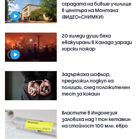
сградата на бивше училище
в центъра на Монтана
(ВИДЕО+СНИМКИ)
20 хиляди души бяха
евакуирани в Канада заради
горски пожар
Задържаха шофьор,
предложил подкуп на
полицаи, след положителен
тест за кокаин
Властите в Индонезия
заловиха над 1 тон кетамин
на стойност 100 млн. евро