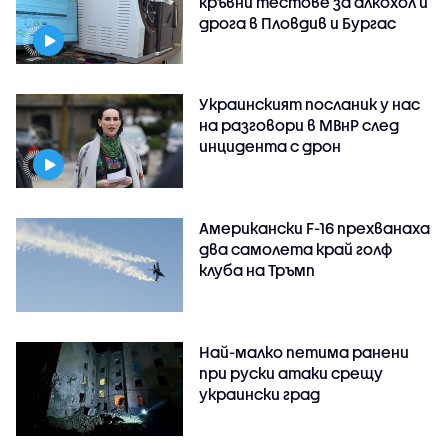
кръвни тестове за алкохол и
дрога в Пловдив и Бургас
Украинският посланик у нас
на разговори в МВнР след
инцидента с дрон
Американски F-16 прехванаха
два самолета край голф
клуба на Тръмп
Най-малко петима ранени
при руски атаки срещу
украински град