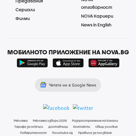
Предавания
отговорност
Сериали
NOVA Кариери
Филми
News in English
МОБИЛНОТО ПРИЛОЖЕНИЕ НА NOVA.BG
Четете ни в Google News
Реклама
Реклама избори 2026
Разпространение на канали
Тарифа за откъси
Доставчици
Контакти
Общи условия
Поверителност
Политика ЛД
Правила за ползване