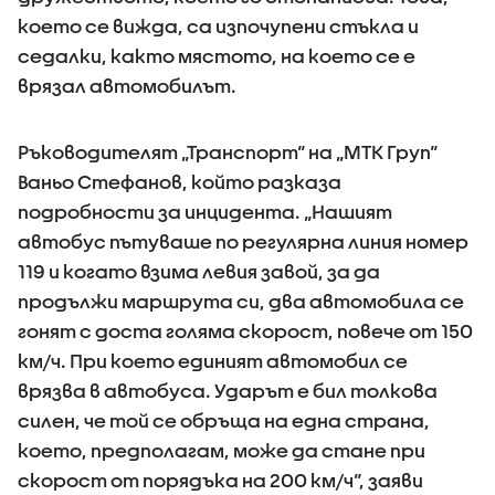
което се вижда, са изпочупени стъкла и
седалки, както мястото, на което се е
врязал автомобилът.
Ръководителят „Транспорт“ на „МТК Груп“
Ваньо Стефанов, който разказа
подробности за инцидента. „Нашият
автобус пътуваше по регулярна линия номер
119 и когато взима левия завой, за да
продължи маршрута си, два автомобила се
гонят с доста голяма скорост, повече от 150
км/ч. При което единият автомобил се
врязва в автобуса. Ударът е бил толкова
силен, че той се обръща на една страна,
което, предполагам, може да стане при
скорост от порядъка на 200 км/ч“, заяви