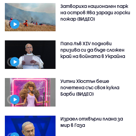
Затвориха национален парк
на остров Ява заради горски
пожар (ВИДЕО)
Папа Лъв XIV поднови
призива си да бъде сложен
край на войната в Украйна
Уитни Хюстън беше
почетена със своя кукла
Барби (ВИДЕО)
Израел отхвърли плана за
мир в Газа