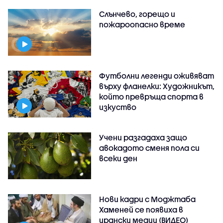
Слънчево, горещо и
пожароопасно време
Футболни легенди оживяват
върху фланелки: Художникът,
който превръща спорта в
изкуство
Учени разгадаха защо
авокадото сменя пола си
всеки ден
Нови кадри с Моджтаба
Хаменей се появиха в
ирански медии (ВИДЕО)