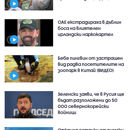
ОАЕ екстрадираха в Дъблин
боса на влиятелен
ирландски наркокартел
Бебе пингвин от застрашен
вид радва посетителите на
зоопарк в Китай (ВИДЕО)
Зеленски заяви, че в Русия ще
бъдат разположени до 50
000 севернокорейски
войници