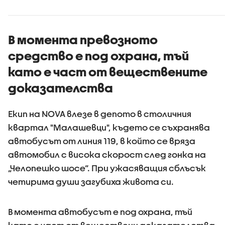
(ВИДЕО)
(ВИДЕО+
В момента превозното
средство е под охрана, тъй
като е част от веществените
доказателства
Екип на NOVA влезе в депото в столичния
квартал "Малашевци", където се съхранява
автобусът от линия 119, в който се вряза
автомобил с висока скорост след гонка на
„Челопешко шосе“. При ужасяващия сблъсък
четирима души загубиха живота си.
В момента автобусът е под охрана, тъй