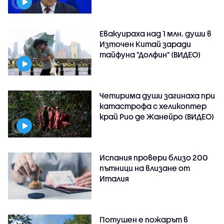
Евакуираха над 1 млн. души в
Източен Китай заради
тайфуна "Долфин" (ВИДЕО)
Четирима души загинаха при
катастрофа с хеликоптер
край Рио де Жанейро (ВИДЕО)
Испания провери близо 200
пътници на влизане от
Италия
Потушен е пожарът в