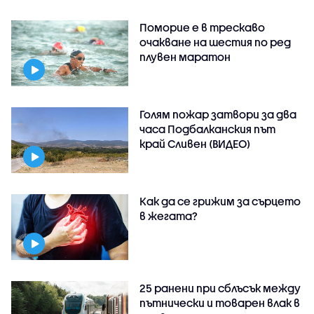
Поморие е в трескаво
очакване на шестия по ред
плувен маратон
Голям пожар затвори за два
часа Подбалканския път
край Сливен (ВИДЕО)
Как да се грижим за сърцето
в жегата?
25 ранени при сблъсък между
пътнически и товарен влак в