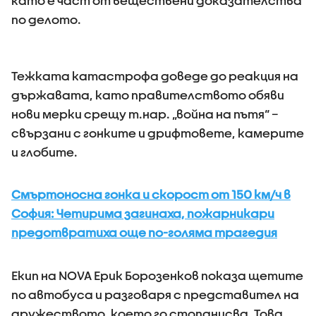
като е част от веществени доказателства
по делото.
Тежката катастрофа доведе до реакция на
държавата, като правителството обяви
нови мерки срещу т.нар. „война на пътя“ –
свързани с гонките и дрифтовете, камерите
и глобите.
Смъртоносна гонка и скорост от 150 км/ч в
София: Четирима загинаха, пожарникари
предотвратиха още по-голяма трагедия
Екип на NOVA Ерик Борозенков показа щетите
по автобуса и разговаря с представител на
дружеството, което го стопанисва. Това,