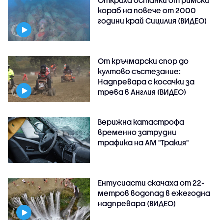
Откриха останки от римски
кораб на повече от 2000
години край Сицилия (ВИДЕО)
От кръчмарски спор до
култово състезание:
Надпревара с косачки за
трева в Англия (ВИДЕО)
Верижна катастрофа
временно затрудни
трафика на АМ "Тракия"
Ентусиасти скачаха от 22-
метров водопад в ежегодна
надпревара (ВИДЕО)