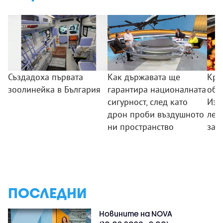
Създадоха първата
Как държавата ще
Кра
зоолинейка в България
гарантира националната
обо
сигурност, след като
Изп
дрон проби въздушното
лев
ни пространство
зад
ПОСЛЕДНИ
Новините на NOVA