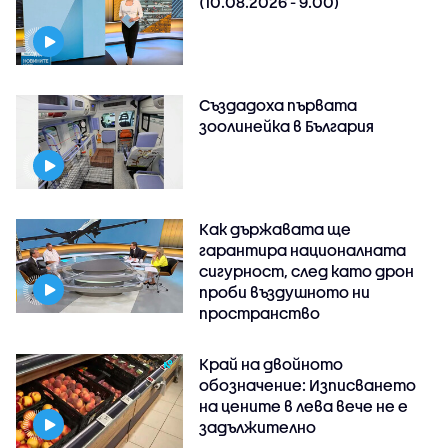
(10.08.2026 - 9.00)
Създадоха първата
зоолинейка в България
Как държавата ще
гарантира националната
сигурност, след като дрон
проби въздушното ни
пространство
Край на двойното
обозначение: Изписването
на цените в лева вече не е
задължително