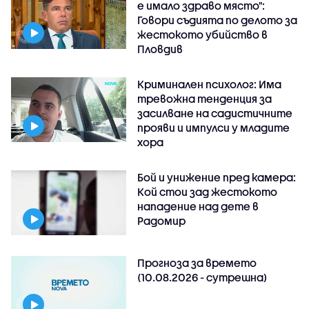
е имало здраво място":
Говори съдията по делото за
жестокото убийство в
Пловдив
Криминален психолог: Има
тревожна тенденция за
засилване на садистичните
прояви и импулси у младите
хора
Бой и унижение пред камера:
Кой стои зад жестокото
нападение над дете в
Радомир
Прогноза за времето
(10.08.2026 - сутрешна)