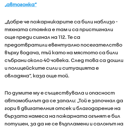
„автогонка“
„Добре че пожарникарите са били наблизо -
тяхната стоянка е там и са пристигнали
още преди сигнал на 112. Те са
предотвратили евентуално посегателство
върху водача, тъй като на мястото са били
събрани около 40 човека. След това са дошли
и полицейските сили и ситуацията е
овладяна“, каза още той.
По думите му е съществувала и опасност
автомобилът да се запали: „Той е започнал да
гори в двигателния отсек и благодарение на
бързата намеса на пожарната огънят е бил
потушен, за да не се възпламени и салонът на