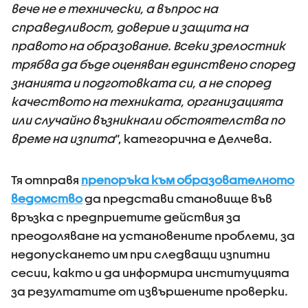
вече не е технически, а въпрос на
справедливост, доверие и защита на
правото на образование. Всеки зрелостник
трябва да бъде оценяван единствено според
знанията и подготовката си, а не според
качеството на техниката, организацията
или случайно възникнали обстоятелства по
време на изпита
“, категорична е Делчева.
Тя отправя
препоръка към образователното
ведомство
да представи становище във
връзка с предприетите действия за
преодоляване на установените проблеми, за
недопускането им при следващи изпитни
сесии, както и да информира институцията
за резултатите от извършените проверки.