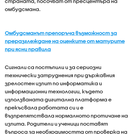
страната, посочват от пресцентъра на
омбудсмана.
Омбудсманът препоръча възможност за
преразглеждане на оценките от матурите
при ясни правила
Сигнали са постъпили и за сериозни
технически затруднения при държавния
зрелостен изпит по информатика и
информационни технологии, където
използваната дигитална платформа е
прекъсвала работата си и е
възпрепятствала нормалното протичане на
изпита. Родители и ученици поставят
въпроса за необходимостта от проверка на