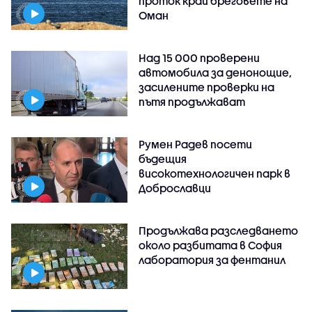
проток край бреговете на
Оман
Над 15 000 проверени
автомобила за денонощие,
засилените проверки на
пътя продължават
Румен Радев посети
бъдещия
високотехнологичен парк в
Доброславци
Продължава разследването
около разбитата в София
лаборатория за фентанил