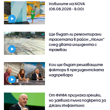
Новините на NOVA
(06.08.2026 - 9.00)
Ще бъдат ли ремонтирани
трасетата в район „Люлин”
след двата инцидента с
трамваи
Кои ще бъдат решаващите
фактори в президентската
надпревара
От ФИФА признаха грешки,
но заявиха пълна подкрепа за
Джани Инфантино