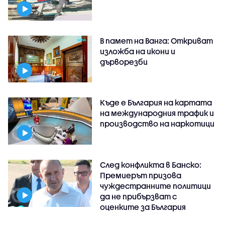
В памет на Ванга: Откриват
изложба на икони и
дърворезби
Къде е България на картата
на международния трафик и
производство на наркотици
След конфликта в Банско:
Премиерът призова
чуждестранните политици
да не прибързват с
оценките за България