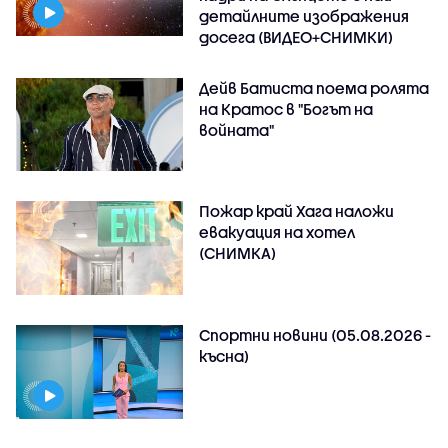
детайлните изображения
досега (ВИДЕО+СНИМКИ)
Дейв Батиста поема ролята
на Кратос в "Богът на
войната"
Пожар край Хага наложи
евакуация на хотел
(СНИМКА)
Спортни новини (05.08.2026 -
късна)