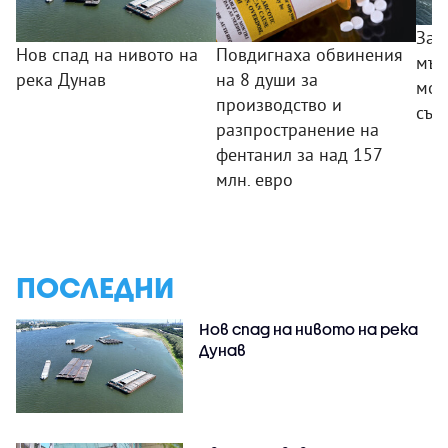
Зап
Нов спад на нивото на
Повдигнаха обвинения
мър
река Дунав
на 8 души за
мор
производство и
съв
разпространение на
фентанил за над 157
млн. евро
ПОСЛЕДНИ
Нов спад на нивото на река
Дунав