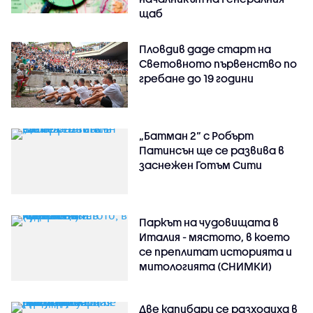
щаб
Пловдив даде старт на
Световното първенство по
гребане до 19 години
„Батман 2“ с Робърт
Патинсън ще се развива в
заснежен Готъм Сити
Паркът на чудовищата в
Италия - мястото, в което
се преплитат историята и
митологията (СНИМКИ)
Две капибари се разходиха в