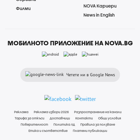
NOVA Кариери
Филми
News in English
МОБИЛНОТО ПРИЛОЖЕНИЕ НА NOVA.BG
Четете ни в Google News
Реклама
Реклама избори 2026
Разпространение на канали
Тарифа за откъси
Доставчици
Контакти
Общи условия
Поверителност
Политика ЛД
Правила за ползване
Етика и съответствие
Платени публикации