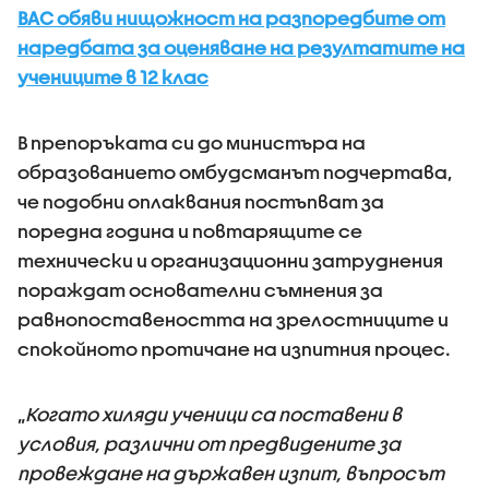
ВАС обяви нищожност на разпоредбите от
наредбата за оценяване на резултатите на
учениците в 12 клас
В препоръката си до министъра на
образованието омбудсманът подчертава,
че подобни оплаквания постъпват за
поредна година и повтарящите се
технически и организационни затруднения
пораждат основателни съмнения за
равнопоставеността на зрелостниците и
спокойното протичане на изпитния процес.
„
Когато хиляди ученици са поставени в
условия, различни от предвидените за
провеждане на държавен изпит, въпросът