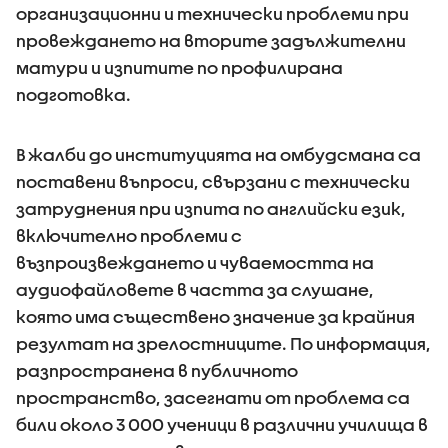
организационни и технически проблеми при
провеждането на вторите задължителни
матури и изпитите по профилирана
подготовка.
В жалби до институцията на омбудсмана са
поставени въпроси, свързани с технически
затруднения при изпита по английски език,
включително проблеми с
възпроизвеждането и чуваемостта на
аудиофайловете в частта за слушане,
която има съществено значение за крайния
резултат на зрелостниците. По информация,
разпространена в публичното
пространство, засегнати от проблема са
били около 3 000 ученици в различни училища в