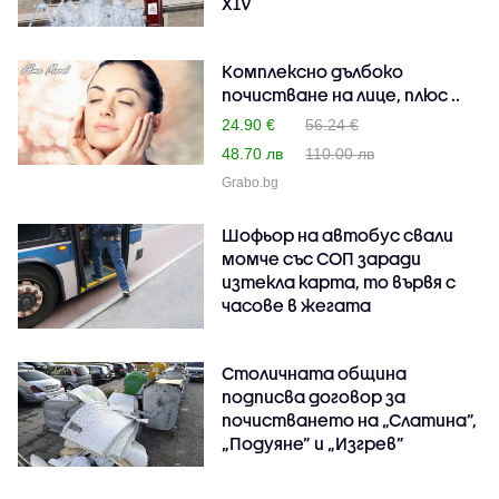
XIV
Комплексно дълбоко
почистване на лице, плюс ..
24.90 €
56.24 €
48.70 лв
110.00 лв
Grabo.bg
Шофьор на автобус свали
момче със СОП заради
изтекла карта, то вървя с
часове в жегата
Столичната община
подписва договор за
почистването на „Слатина”,
„Подуяне” и „Изгрев”