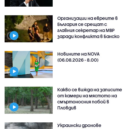
Организации на евреите в
България се срещат с
главния секретар на МВР
заради конфликта в Банско
Новините на NOVA
(06.08.2026 - 8.00)
Какво се вижда на записите
от камери на мястото на
смъртоносния побой в
Пловдив
Украински дронове