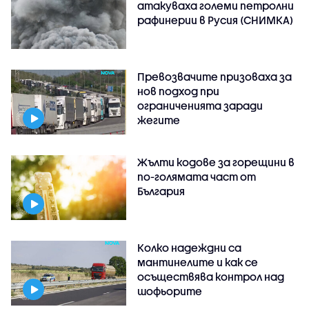
атакуваха големи петролни
рафинерии в Русия (СНИМКА)
Превозвачите призоваха за
нов подход при
ограниченията заради
жегите
Жълти кодове за горещини в
по-голямата част от
България
Колко надеждни са
мантинелите и как се
осъществява контрол над
шофьорите