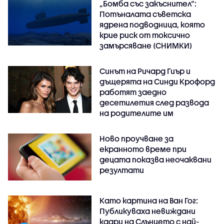
„Бомба със закъснител“:
Потъналата съветска
ядрена подводница, която
крие риск от токсично
замърсяване (СНИМКИ)
Синът на Ричард Гиър и
дъщерята на Синди Крофорд
работят заедно
десетилетия след развода
на родителите им
Ново проучване за
екранното време при
децата показва неочаквани
резултати
Като картина на Ван Гог:
Публикуваха невиждани
кадри на Слънцето с най-