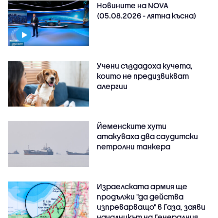
Новините на NOVA
(05.08.2026 - лятна късна)
Учени създадоха кучета,
които не предизвикват
алергии
Йеменските хути
атакуваха два саудитски
петролни танкера
Израелската армия ще
продължи "да действа
изпреварващо" в Газа, заяви
началникът на Генералния