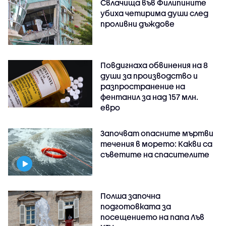
Свлачища във Филипините
убиха четирима души след
проливни дъждове
Повдигнаха обвинения на 8
души за производство и
разпространение на
фентанил за над 157 млн.
евро
Започват опасните мъртви
течения в морето: Какви са
съветите на спасителите
Полша започна
подготовката за
посещението на папа Лъв