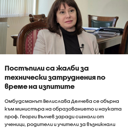
Постъпили са жалби за
технически затруднения по
време на изпитите
Омбудсманът Велислава Делчева се обърна
към министъра на образованието и науката
проф. Георги Вълчев заради сигнали от
ученици, родители и учители за възникнали