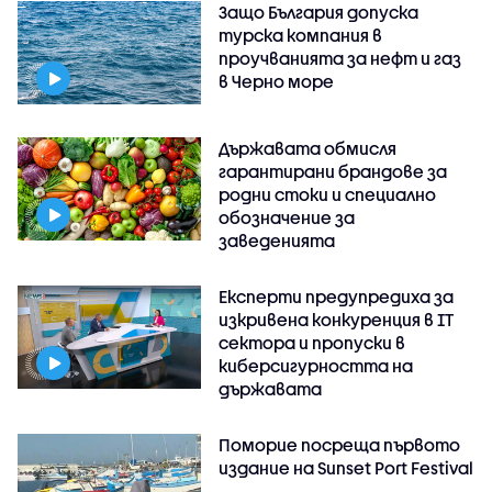
Защо България допуска
турска компания в
проучванията за нефт и газ
в Черно море
Държавата обмисля
гарантирани брандове за
родни стоки и специално
обозначение за
заведенията
Експерти предупредиха за
изкривена конкуренция в IT
сектора и пропуски в
киберсигурността на
държавата
Поморие посреща първото
издание на Sunset Port Festival