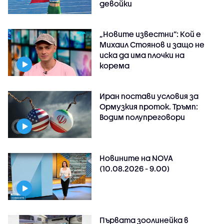
девойки
„Новите известни”: Кой е
Михаил Стоянов и защо не
иска да има плочки на
корема
Иран постави условия за
Ормузкия проток. Тръмп:
Водим полупреговори
Новините на NOVA
(10.08.2026 - 9.00)
Първата зоолинейка в