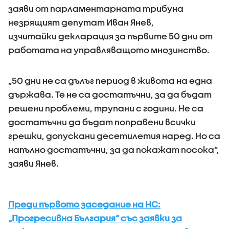
заяви от парламентарната трибуна
незрящият депутат Иван Янев,
изчитайки декларация за първите 50 дни от
работата на управляващото мнозинство.
„50 дни не са дълъг период в живота на една
държава. Те не са достатъчни, за да бъдат
решени проблеми, трупани с години. Не са
достатъчни да бъдат поправени всички
грешки, допускани десетилетия наред. Но са
напълно достатъчни, за да покажат посока“,
заяви Янев.
Преди първото заседание на НС:
„Прогресивна България“ със заявки за