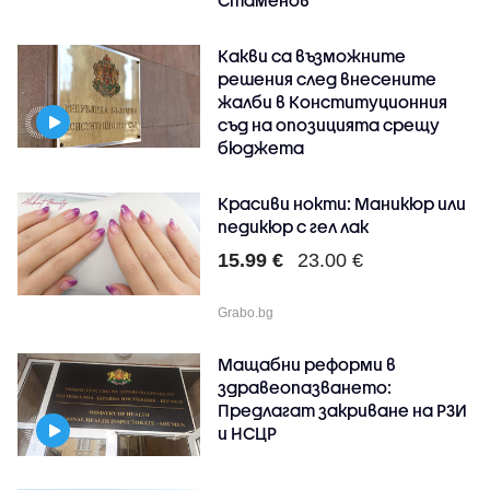
Какви са възможните
решения след внесените
жалби в Конституционния
съд на опозицията срещу
бюджета
Красиви нокти: Маникюр или
педикюр с гел лак
15.99 €
23.00 €
Grabo.bg
Мащабни реформи в
здравеопазването:
Предлагат закриване на РЗИ
и НСЦР