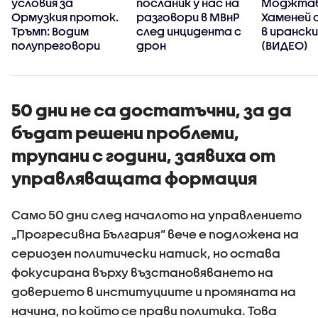
условия за
посланик у нас на
Моджта
Ормузкия проток.
разговори в МВнР
Хаменей 
Тръмп: Водим
след инцидента с
в иранск
полупреговори
дрон
(ВИДЕО)
50 дни не са достатъчни, за да
бъдат решени проблеми,
трупани с години, заявиха от
управляващата формация
Само 50 дни след началото на управлението
„Прогресивна България“ вече е подложена на
сериозен политически натиск, но остава
фокусирана върху възстановяването на
доверието в институциите и промяната на
начина, по който се прави политика. Това