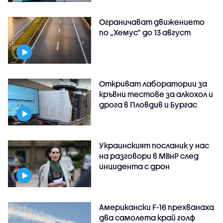
Ограничават движението
по „Хемус“ до 13 август
Откриват лаборатории за
кръвни тестове за алкохол и
дрога в Пловдив и Бургас
Украинският посланик у нас
на разговори в МВнР след
инцидента с дрон
Американски F-16 прехванаха
два самолета край голф