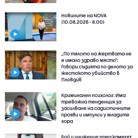
Новините на NOVA
(10.08.2026 - 8.00)
„По тялото на жертвата не
е имало здраво място":
Говори съдията по делото за
жестокото убийство в
Пловдив
Криминален психолог: Има
тревожна тенденция за
засилване на садистичните
прояви и импулси у младите
хора
Бой и унижение пред камера: