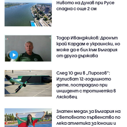
Нивото на Дунав при Русе
спадна с още 2 см
Тодор Иванджиков: Дронът
край Кардам е украински, но
може да е бил към България
от друга държава
След 10 дни в „Пирогов“:
Изписват 12-годишното
дете, пострадало при
инцидент с тротинетка в
Лясковец
Златен медал за България на
Световното първенство по
лека атлетика за юноши и