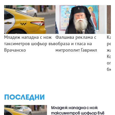
Младеж нападна с нож
Фалшива реклама с
Как
таксиметров шофьор във
образа и гласа на
реш
Врачанско
митрополит Гавриил
жал
Кон
опо
бюд
ПОСЛЕДНИ
Младеж нападна с нож
таксиметров шофьор във