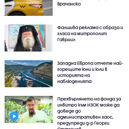
Врачанско
Фалшива реклама с образа и
гласа на митрополит
Гавриил
Западна Европа отчете най-
горещите юни и юли в
историята на
наблюденията
Прехвърлянето на фонда за
инвитро към НЗОК може да
доведе до
административен хаос,
предупреди д-р Георги
Стаменов