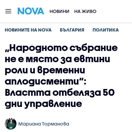
НОВИНИ
НА ЖИВО
НОВИНИТЕ НА NOVA
БЪЛГАРИЯ
ПОЛИТИКА
„Народното събрание
не е място за евтини
роли и временни
аплодисменти“:
Властта отбеляза 50
дни управление
Мариана Торманова