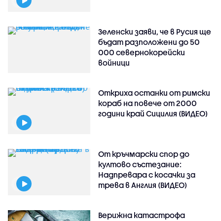
Зеленски заяви, че в Русия ще
бъдат разположени до 50
000 севернокорейски
войници
Откриха останки от римски
кораб на повече от 2000
години край Сицилия (ВИДЕО)
От кръчмарски спор до
култово състезание:
Надпревара с косачки за
трева в Англия (ВИДЕО)
Верижна катастрофа