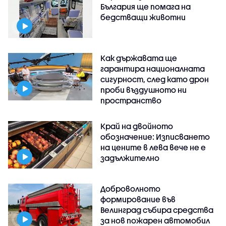
България ще помага на
бедстващи животни
Как държавата ще
гарантира националната
сигурност, след като дрон
проби въздушното ни
пространство
Край на двойното
обозначение: Изписването
на цените в лева вече не е
задължително
Доброволното
формирование във
Велинград събира средства
за нов пожарен автомобил