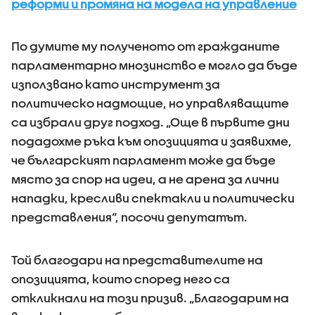
реформи и промяна на модела на управление
По думите му полученото от гражданите
парламентарно мнозинство е могло да бъде
използвано като инструмент за
политическо надмощие, но управляващите
са избрали друг подход. „Още в първите дни
подадохме ръка към опозицията и заявихме,
че българският парламент може да бъде
място за спор на идеи, а не арена за лични
нападки, кресливи спектакли и политически
представления“, посочи депутатът.
Той благодари на представителите на
опозицията, които според него са
откликнали на този призив. „Благодарим на