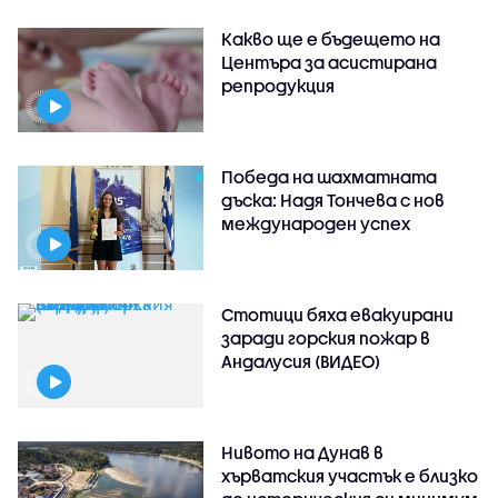
Какво ще е бъдещето на
Центъра за асистирана
репродукция
Победа на шахматната
дъска: Надя Тончева с нов
международен успех
Стотици бяха евакуирани
заради горския пожар в
Андалусия (ВИДЕО)
Нивото на Дунав в
хърватския участък е близко