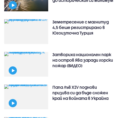
до историческия си минимум
Земетресение с магнитуд
4,5 беше регистрирано в
Югоизточна Турция
Затвориха национален парк
на остров Ява заради горски
пожар (ВИДЕО)
Папа Лъв XIV поднови
призива си да бъде сложен
край на войната в Украйна