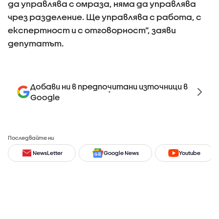
да управлява с омраза, няма да управлява
чрез разделение. Ще управлява с работа, с
експертност и с отговорност“, заяви
депутатът.
Добави ни в предпочитани източници в
Google
Последвайте ни
NewsLetter
Google News
Youtube