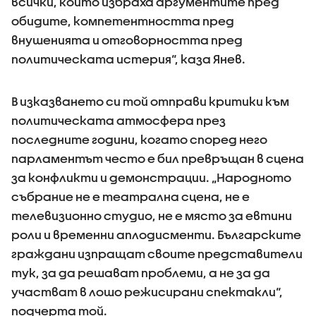
всички, които избраха аргументите пред
обидите, компетентността пред
внушенията и отговорността пред
политическата истерия“, каза Янев.
В изказването си той отправи критики към
политическата атмосфера през
последните години, когато според него
парламентът често е бил превръщан в сцена
за конфликти и демонстрации. „Народното
събрание не е театрална сцена, не е
телевизионно студио, не е място за евтини
роли и временни аплодисменти. Българските
граждани изпращат своите представители
тук, за да решават проблеми, а не за да
участват в лошо режисирани спектакли“,
подчерта той.