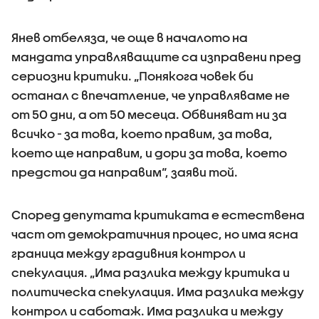
Янев отбеляза, че още в началото на
мандата управляващите са изправени пред
сериозни критики. „Понякога човек би
останал с впечатление, че управляваме не
от 50 дни, а от 50 месеца. Обвиняват ни за
всичко - за това, което правим, за това,
което ще направим, и дори за това, което
предстои да направим“, заяви той.
Според депутата критиката е естествена
част от демократичния процес, но има ясна
граница между градивния контрол и
спекулация. „Има разлика между критика и
политическа спекулация. Има разлика между
контрол и саботаж. Има разлика и между