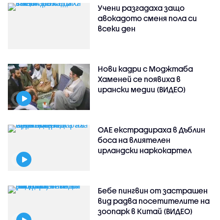
Учени разгадаха защо
авокадото сменя пола си
всеки ден
Нови кадри с Моджтаба
Хаменей се появиха в
ирански медии (ВИДЕО)
ОАЕ екстрадираха в Дъблин
боса на влиятелен
ирландски наркокартел
Бебе пингвин от застрашен
вид радва посетителите на
зоопарк в Китай (ВИДЕО)