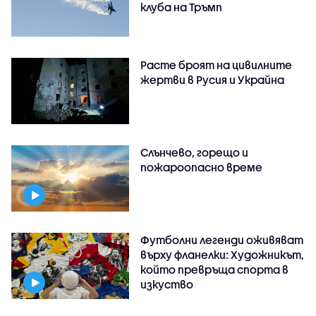
клуба на Тръмп
Расте броят на цивилните
жертви в Русия и Украйна
Слънчево, горещо и
пожароопасно време
Футболни легенди оживяват
върху фланелки: Художникът,
който превръща спорта в
изкуство