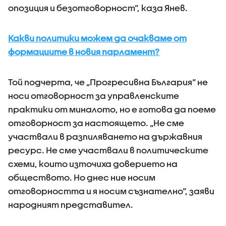
опозиция и безотговорност“, каза Янев.
Какви политики можем да очакваме от
формациите в новия парламент?
Той подчерта, че „Прогресивна България“ не
носи отговорност за управленските
практики от миналото, но е готова да поеме
отговорност за настоящето. „Не сме
участвали в разпиляването на държавния
ресурс. Не сме участвали в политическите
схеми, които източиха доверието на
обществото. Но днес ние носим
отговорността и я носим съзнателно“, заяви
народният представител.