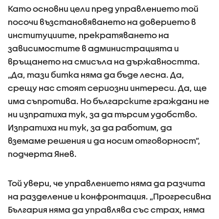
Като основни цели пред управлението той
посочи възстановяването на доверието в
институциите, прекратяването на
зависимостите в администрацията и
връщането на смисъла на държавността.
„Да, тази битка няма да бъде лесна. Да,
срещу нас стоят сериозни интереси. Да, ще
има съпротива. Но българските граждани не
ни изпратиха тук, за да търсим удобство.
Изпратиха ни тук, за да работим, да
вземаме решения и да носим отговорност“,
подчерта Янев.
Той увери, че управлението няма да разчита
на разделение и конфронтация. „Прогресивна
България няма да управлява със страх, няма