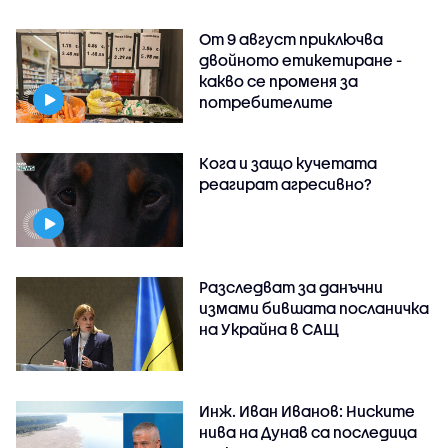
От 9 август приключва
двойното етикетиране -
какво се променя за
потребителите
Кога и защо кучетата
реагират агресивно?
Разследват за данъчни
измами бившата посланичка
на Украйна в САЩ
Инж. Иван Иванов: Ниските
нива на Дунав са последица