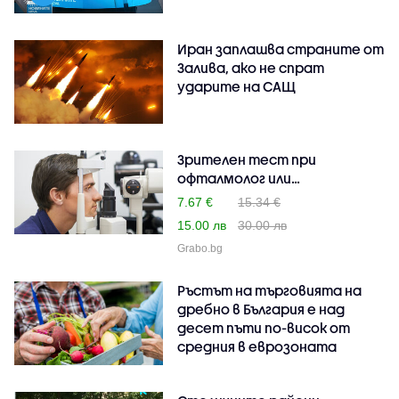
Иран заплашва страните от
Залива, ако не спрат
ударите на САЩ
Зрителен тест при
офталмолог или
оптометрист
7.67 €
15.34 €
15.00 лв
30.00 лв
Grabo.bg
Ръстът на търговията на
дребно в България е над
десет пъти по-висок от
средния в еврозоната