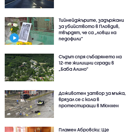
Тийнейджърите, задържани
за убийството в Пловдив,
твърдят, че са „ловци на
педофили”
Съдът спря събарянето на
12-те жилищни сгради в
„Баба Алино“
Доживотен затвор за мъжа,
врязал се с кола в
протестиращи в Мюнхен
Пламен Абровски: Ще