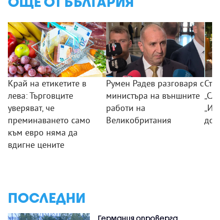
ОЩЕ ОТ БЪЛГАРИЯ
Край на етикетите в
Румен Радев разговаря с
Сто
лева: Търговците
министъра на външните
„Сла
уверяват, че
работи на
„Из
преминаването само
Великобритания
дог
към евро няма да
вдигне цените
ПОСЛЕДНИ
Германия опроверга