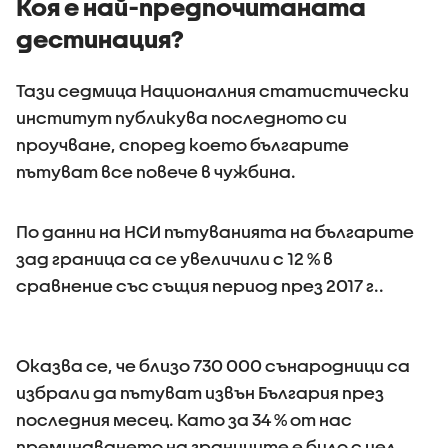
Коя е най-предпочитаната
дестинация?
Тази седмица Националния статистически
институт публикува последното си
проучване, според което българите
пътуват все повече в чужбина.
По данни на НСИ пътуванията на българите
зад граница са се увеличили с 12 % в
сравнение със същия период през 2017 г..
Оказва се, че близо 730 000 сънародници са
избрали да пътуват извън България през
последния месец. Като за 34 % от нас
преминаването на границите е било с цел