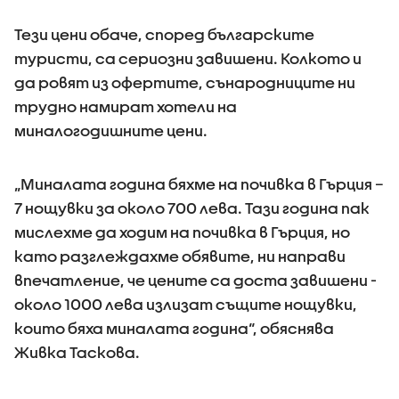
Тези цени обаче, според българските
туристи, са сериозни завишени. Колкото и
да ровят из офертите, сънародниците ни
трудно намират хотели на
миналогодишните цени.
„Миналата година бяхме на почивка в Гърция –
7 нощувки за около 700 лева. Тази година пак
мислехме да ходим на почивка в Гърция, но
като разглеждахме обявите, ни направи
впечатление, че цените са доста завишени -
около 1000 лева излизат същите нощувки,
които бяха миналата година“, обяснява
Живка Таскова.