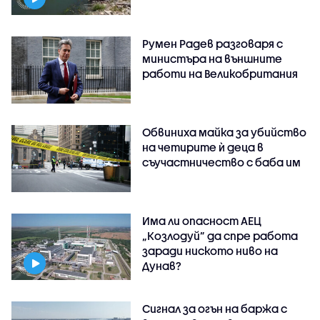
Румен Радев разговаря с
министъра на външните
работи на Великобритания
Обвиниха майка за убийство
на четирите ѝ деца в
съучастничество с баба им
Има ли опасност АЕЦ
„Козлодуй” да спре работа
заради ниското ниво на
Дунав?
Сигнал за огън на баржа с