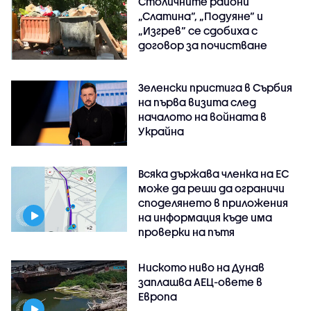
Столичните райони
„Слатина“, „Подуяне“ и
„Изгрев“ се сдобиха с
договор за почистване
Зеленски пристига в Сърбия
на първа визита след
началото на войната в
Украйна
Всяка държава членка на ЕС
може да реши да ограничи
споделянето в приложения
на информация къде има
проверки на пътя
Ниското ниво на Дунав
заплашва АЕЦ-овете в
Европа