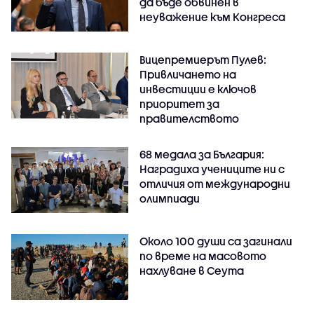
да бъде обвинен в
неуважение към Конгреса
Вицепремиерът Пулев:
Привличането на
инвестиции е ключов
приоритет за
правителството
68 медала за България:
Наградиха учениците ни с
отличия от международни
олимпиади
Около 100 души са загинали
по време на масовото
нахлуване в Сеута