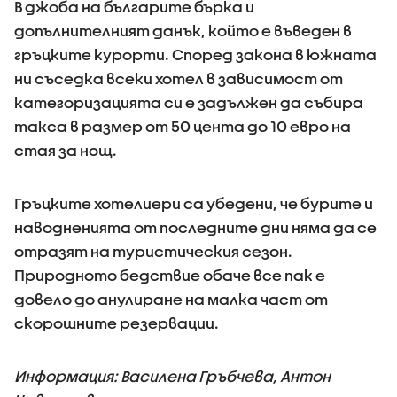
В джоба на българите бърка и
допълнителният данък, който е въведен в
гръцките курорти. Според закона в южната
ни съседка всеки хотел в зависимост от
категоризацията си е задължен да събира
такса в размер от 50 цента до 10 евро на
стая за нощ.
Гръцките хотелиери са убедени, че бурите и
наводненията от последните дни няма да се
отразят на туристическия сезон.
Природното бедствие обаче все пак е
довело до анулиране на малка част от
скорошните резервации.
Информация: Василена Гръбчева, Антон