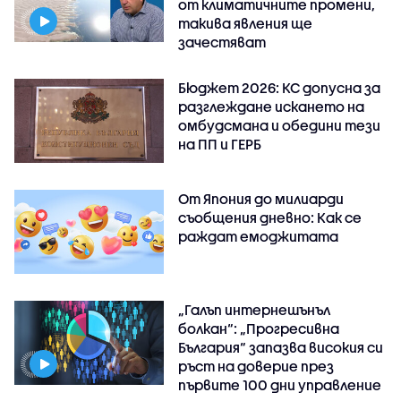
от климатичните промени,
такива явления ще
зачестяват
Бюджет 2026: КС допусна за
разглеждане искането на
омбудсмана и обедини тези
на ПП и ГЕРБ
От Япония до милиарди
съобщения дневно: Как се
раждат емоджитата
„Галъп интернешънъл
болкан“: „Прогресивна
България“ запазва високия си
ръст на доверие през
първите 100 дни управление