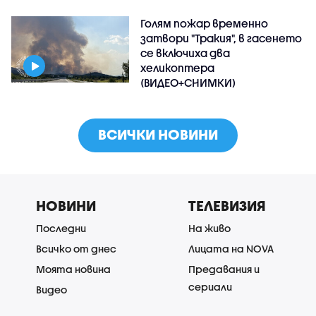
Голям пожар временно
затвори "Тракия", в гасенето
се включиха два
хеликоптера
(ВИДЕО+СНИМКИ)
ВСИЧКИ НОВИНИ
НОВИНИ
ТЕЛЕВИЗИЯ
Последни
На живо
Всичко от днес
Лицата на NOVA
Моята новина
Предавания и
сериали
Видео