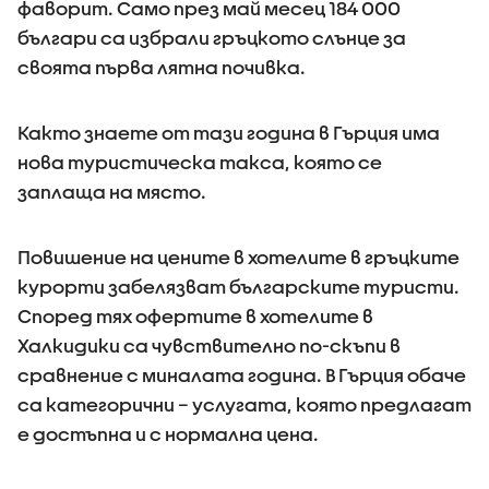
фаворит. Само през май месец 184 000
българи са избрали гръцкото слънце за
своята първа лятна почивка.
Както знаете от тази година в Гърция има
нова туристическа такса, която се
заплаща на място.
Повишение на цените в хотелите в гръцките
курорти забелязват българските туристи.
Според тях офертите в хотелите в
Халкидики са чувствително по-скъпи в
сравнение с миналата година. В Гърция обаче
са категорични – услугата, която предлагат
е достъпна и с нормална цена.