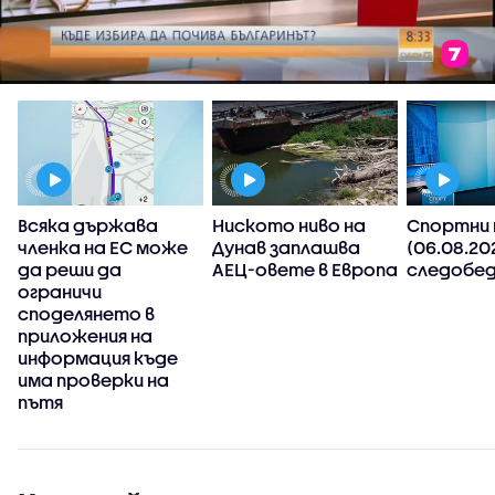
Всяка държава
Ниското ниво на
Спортни 
членка на ЕС може
Дунав заплашва
(06.08.20
да реши да
АЕЦ-овете в Европа
следобед
ограничи
споделянето в
приложения на
,
информация къде
има проверки на
пътя