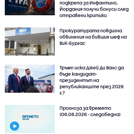
подкрепа за Инфантино,
Йордания получи бонуси след
отправени критики
Прокуратурата повдигна
обвинения на бившия шеф на
ВиК-Бургас
Тръмп иска Джей Ди Ванс да
бъде кандидат-
президентът на
републиканците през 2028
г.?
Прогноза за времето
(06.08.2026 - следобедна)