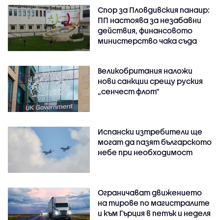
Спор за Пловдивския панаир:
ПП настоява за незабавни
действия, финансовото
министерство чака съда
Великобритания наложи
нови санкции срещу руския
„сенчест флот“
Испански изтребители ще
могат да пазят българското
небе при необходимост
Ограничават движението
на тирове по магистралите
и към Гърция в петък и неделя