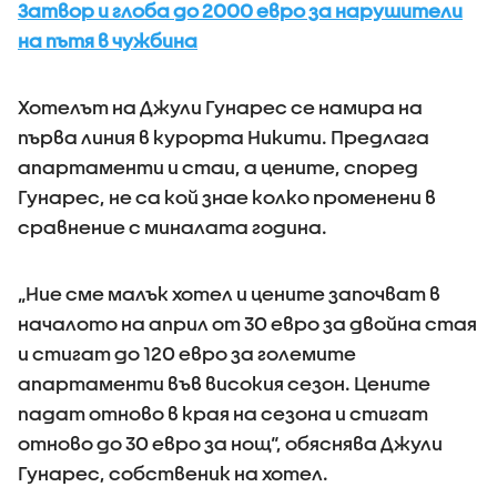
Затвор и глоба до 2000 евро за нарушители
на пътя в чужбина
Хотелът на Джули Гунарес се намира на
първа линия в курорта Никити. Предлага
апартаменти и стаи, а цените, според
Гунарес, не са кой знае колко променени в
сравнение с миналата година.
„Ние сме малък хотел и цените започват в
началото на април от 30 евро за двойна стая
и стигат до 120 евро за големите
апартаменти във високия сезон. Цените
падат отново в края на сезона и стигат
отново до 30 евро за нощ“, обяснява Джули
Гунарес, собственик на хотел.