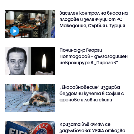
Засилен контрол на вноса на
плодове и зеленчуци от РС
Македония, Сърбия и Турция
Почина д-р Георги
Поптодоров – дългогодишен
неврохирург в „Пирогов“
„Екоравновесие“ издирва
бездомни кучета в София с
дронове и ловни екипи
Кризата във ФИФА се
задълбочава: УЕФА отказва