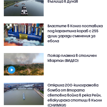
въглища в Дунав
Властите в Конго поставиха
под карантина кораб с 255
души заради съмнения за
ебола
Пожар пламна в столичен
квартал (ВИДЕО)
Откриха 200-килограмова
бомба от Втората
световна война в река Рейн,
евакуираха стотици в Кьолн
(СНИМКИ)