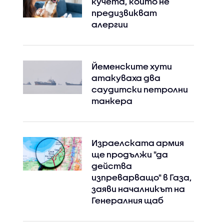
кучета, които не
предизвикват
алергии
Йеменските хути
атакуваха два
саудитски петролни
танкера
Израелската армия
ще продължи "да
действа
изпреварващо" в Газа,
заяви началникът на
Генералния щаб