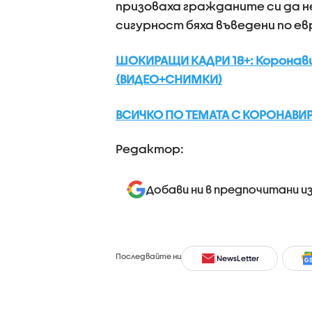
призоваха гражданите си да н
сигурност бяха въведени по 
ШОКИРАЩИ КАДРИ 18+: Коронави
(ВИДЕО+СНИМКИ)
ВСИЧКО ПО ТЕМАТА С КОРОНАВИР
Редактор:
Добави ни в предпочитани и
Последвайте ни
NewsLetter