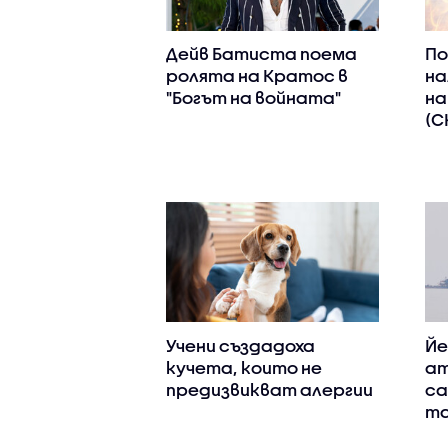
Дейв Батиста поема
По
ролята на Кратос в
на
"Богът на войната"
на
(С
Учени създадоха
Йе
кучета, които не
ат
предизвикват алергии
са
та