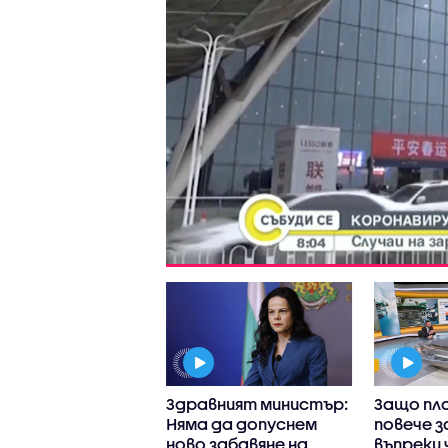
 някои
Здравният министър:
Защо пл
рства са до три
Няма да допуснем
повече з
 по-скъпи у нас,
ново забавяне на
въпреки 