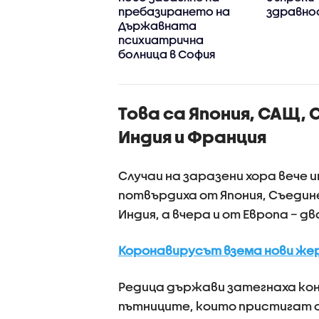
лкото в Гърция
пребазирането на
здравно
Държавната
психиатрична
болница в София
Това са Япония, САЩ,
Индия и Франция
Случаи на заразени хора вече 
потвърдиха от Япония, Съедин
Индия, а вчера и от Европа – д
Коронавирусът взема нови же
Редица държави затегнаха ко
пътниците, които пристигат 