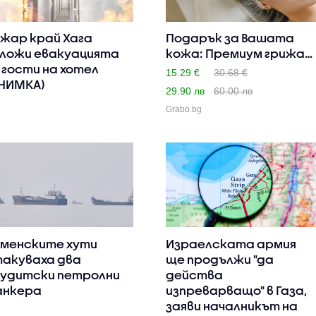
жар край Хага
Подарък за Вашата
ложи евакуацията
кожа: Премиум грижа
 гости на хотел
за лиц..
15.29 €
30.68 €
НИМКА)
29.90 лв
60.00 лв
Grabo.bg
менските хути
Израелската армия
акуваха два
ще продължи "да
удитски петролни
действа
нкера
изпреварващо" в Газа,
заяви началникът на