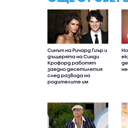
Синът на Ричард Гиър и
Но
дъщерята на Синди
ек
Крофорд работят
де
заедно десетилетия
не
след развода на
родителите им