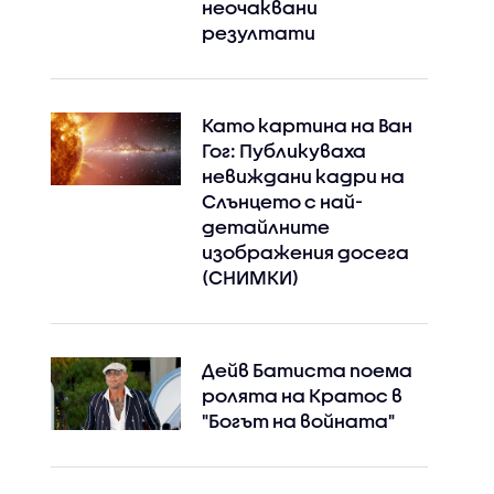
неочаквани
резултати
Като картина на Ван
Гог: Публикуваха
невиждани кадри на
Слънцето с най-
детайлните
изображения досега
(СНИМКИ)
Дейв Батиста поема
ролята на Кратос в
Instagram
Facebook
"Богът на войната"