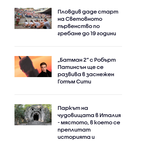
Пловдив даде старт
на Световното
първенство по
гребане до 19 години
„Батман 2“ с Робърт
Патинсън ще се
развива в заснежен
Готъм Сити
Паркът на
чудовищата в Италия
- мястото, в което се
преплитат
историята и