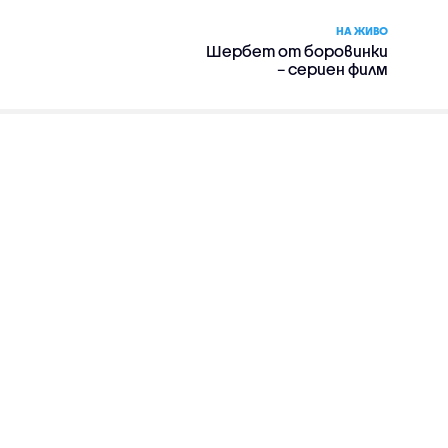
НА ЖИВО
Шербет от боровинки
– сериен филм