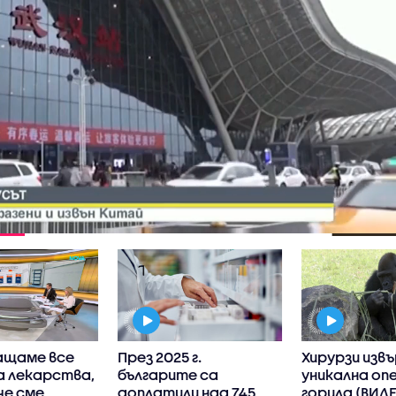
ащаме все
През 2025 г.
Хирурзи изв
а лекарства,
българите са
уникална оп
че сме
доплатили над 745
горила (ВИД