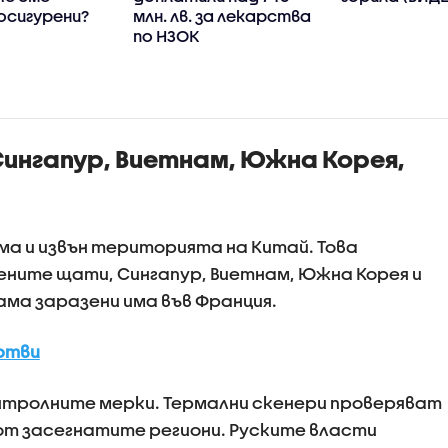
осигурени?
млн. лв. за лекарства
по НЗОК
 Сингапур, Виетнам, Южна Корея,
има и извън територията на Китай. Това
ените щати, Сингапур, Виетнам, Южна Корея и
вама заразени има във Франция.
ртви
нтролните мерки. Термални скенери проверяват
от засегнатите региони. Руските власти