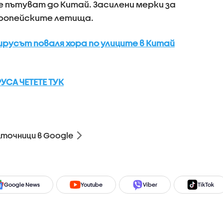
е пътуват до Китай. Засилени мерки за
европейските летища.
русът поваля хора по улиците в Китай
УСА ЧЕТЕТЕ ТУК
зточници в Google
Google News
Youtube
Viber
TikTok