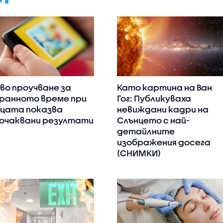
во проучване за
Като картина на Ван
ранното време при
Гог: Публикуваха
цата показва
невиждани кадри на
очаквани резултати
Слънцето с най-
детайлните
изображения досега
(СНИМКИ)