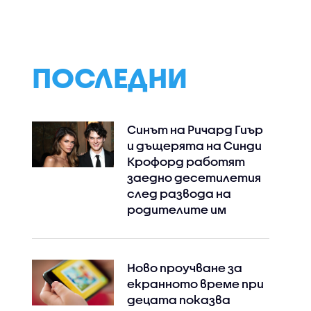
срещу
лекарствата о
респираторно-
НЗОК изтичат на
синцитиален вирус
млн. евро годиш
ПОСЛЕДНИ
Синът на Ричард Гиър
и дъщерята на Синди
Крофорд работят
заедно десетилетия
след развода на
родителите им
Ново проучване за
екранното време при
децата показва