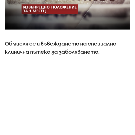
Обмисля се и въвеждането на специална
клинична пътека за заболяването.