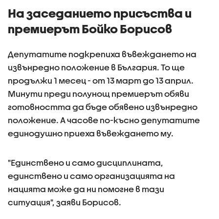
На заседанието присъства и
премиерът Бойко Борисов
Депутатите подкрепиха въвеждането на
извънредно положение в България. То ще
продължи 1 месец - от 13 март до 13 април.
Минути преди полунощ премиерът обяви
готовността да бъде обявено извънредно
положение. А часове по-късно депутатите
единодушно приеха въвеждането му.
"Единствено и само дисциплината,
единствено и само организацията на
нацията може да ни помогне в тази
ситуация", заяви Борисов.