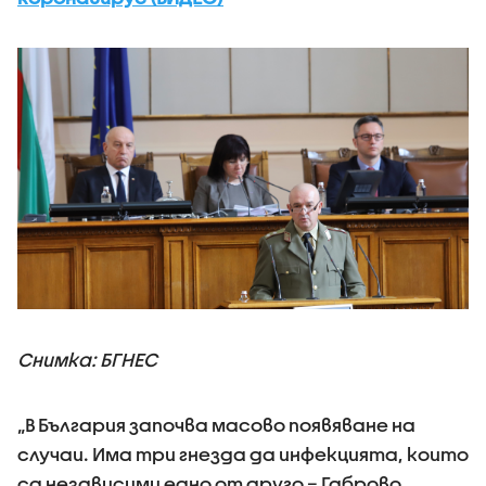
Снимка: БГНЕС
„В България започва масово появяване на
случаи. Има три гнезда да инфекцията, които
са независими едно от друго – Габрово,