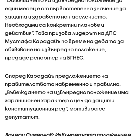
“Обявяването на извънредно положение за
един месец е от първостепенно значение за
защита и здравето на населението.
Необходими са конкретни планове и
действия“. Това призова лидерът на ДПС
Мустафа Карадайъ по време на дебата за
обявяване на извънредно положение,
предаде репортер на БГНЕС.
Според Карадайъ предложението на
правителството навременно и правилно.
„Въвеждането на извънредно положение има
гаранционен характер с цел да защити
конституционния ред“, мотивира се
депутатът.
Валери Симеонов: Извънредното положение е