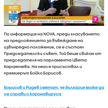
По информация на NOVA, преди гласуването
на предложението за въвеждане на
извънредно положение, се е състоял
Председателски съвет. Той беше свикан от
председателя на парламента Цвета
Караянчева. На него е присъствал и
премиерът Бойко Борисов.
Борисов и Радев смятат, че България може да
се справи с коронавируса