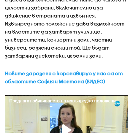
цялостни забрани, включително и за
движение в страната и извън нея.
Извънредното положение дава възможност
на властите да затварят училища,
университети, концертни зали, частни
бизнеси, разясни снощи той. Ще бъдат
затваряни дискотеки, игрални зали.
Новите заразени с коронавирус у нас са от
областите София и Монтана (ВИДЕО)