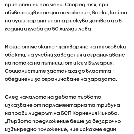
прие спешни промени. Според тях, при
обявено извънредно положение, всеки, който
наруши карантината рискува затвор до 5
години и глоба до 50 хиляди лева.
И още от мерките - затваряне на търговски
обекти, на учебни заведения и ограничаване
на потока на пътници от и към България.
Социалистите застанаха до властта -
обединени за ограничаване на заразата.
След началото на дебата първото
изказване от парламентарната трибуна
направи лидерът на БСП Корнелия Нинова.
„Първото предложение беше за безсрочно
извънредно положение, ние искахме един