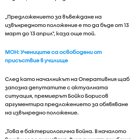
„Предложението за въвеждане на
извънредното положение е то да бъде от 13
март до 13 април", каза още той.
МОН: Учениците са освободени от
присъствие в училище
След като началникът на Оперативния щаб
запозна депутатите с актуалната
ситуация, премиерът Бойко Борисов
аргументира предложението за обявяване
на извънредно положение.
„Това е бактериологична война. В началото