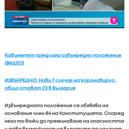
Кабинетът предлага извънредно положение
(ВИДЕО)
ИЗВЪНРЕДНО: Нови 7 случая на коронавирус,
общо стават 23 в България
Извънредното положение се обявява на
основание член 84 на Конституцията. Според
него то важи до преминаване на опасността
и дава възможност на властите да налагат