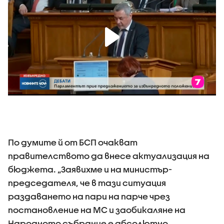
По думите й от БСП очакват
правителството да внесе актуализация на
бюджета. „Заявихме и на министър-
председателя, че в тази ситуация
раздаването на пари на парче чрез
постановление на МС и заобикаляне на
Народното събрание е абсолютно