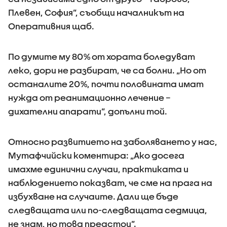
Плевен, София”, съобщи началникът на
Оперативния щаб.
По думите му 80% от хората боледуват
леко, дори не разбират, че са болни. „Но от
останалите 20%, почти половината имат
нужда от реанимационно лечение –
дихателни апарати”, допълни той.
Относно развитието на заболяването у нас,
Мутафчийски коментира: „Ако досега
имахме единични случаи, практиката и
наблюдението показват, че сме на прага на
избухване на случаите. Дали ще бъде
следващата или по-следващата седмица,
не знам, но това предстои”.