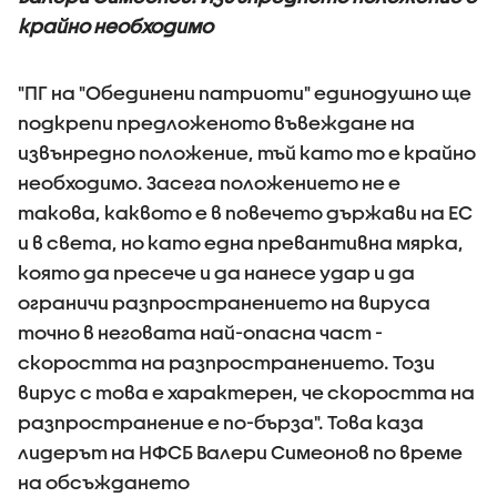
крайно необходимо
"ПГ на "Обединени патриоти" единодушно ще
подкрепи предложеното въвеждане на
извънредно положение, тъй като то е крайно
необходимо. Засега положението не е
такова, каквото е в повечето държави на ЕС
и в света, но като една превантивна мярка,
която да пресече и да нанесе удар и да
ограничи разпространението на вируса
точно в неговата най-опасна част -
скоростта на разпространението. Този
вирус с това е характерен, че скоростта на
разпространение е по-бърза". Това каза
лидерът на НФСБ Валери Симеонов по време
на обсъждането