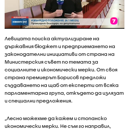
Левицата поиска актуализиране на
държавния бюджет и предприемането на
законодателни инициативи от страна на
Министерския съвет по темата за
социалните и икономически мерки. От своя
страна премиерът Борисов предложи
създаването на щаб от експерти от всяка
парламентарна група, откъдето да излязат
и специални предложения.
„Лесно можехме да кажем и стопанско
икономически мерки. Не съм го направил,