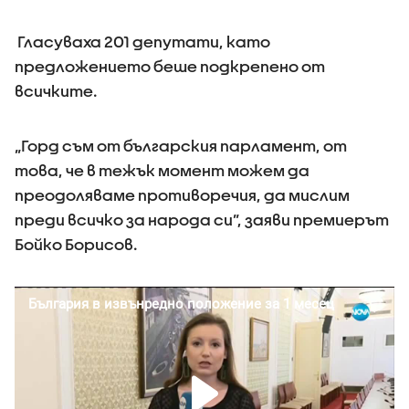
Гласуваха 201 депутати, като
предложението беше подкрепено от
всичките.
„Горд съм от българския парламент, от
това, че в тежък момент можем да
преодоляваме противоречия, да мислим
преди всичко за народа си”, заяви премиерът
Бойко Борисов.