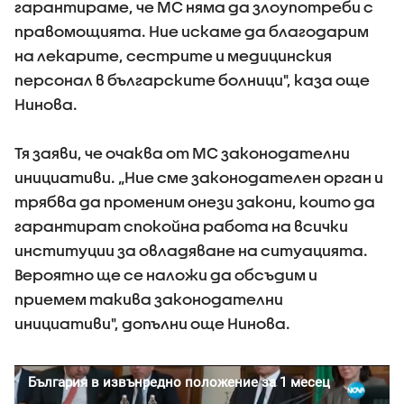
гарантираме, че МС няма да злоупотреби с
правомощията. Ние искаме да благодарим
на лекарите, сестрите и медицинския
персонал в българските болници", каза още
Нинова.
Тя заяви, че очаква от МС законодателни
инициативи. „Ние сме законодателен орган и
трябва да променим онези закони, които да
гарантират спокойна работа на всички
институции за овладяване на ситуацията.
Вероятно ще се наложи да обсъдим и
приемем такива законодателни
инициативи", допълни още Нинова.