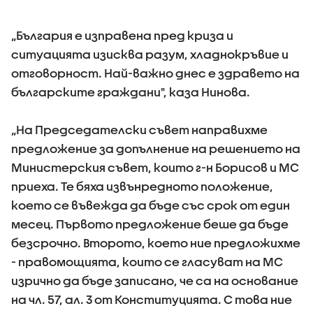
„България е изправена пред криза и
ситуацията изисква разум, хладнокръвие и
отговорност. Най-важно днес е здравето на
българските граждани", каза Нинова.
„На Председателски съвет направихме
предложение за допълнение на решението на
Министерския съвет, които г-н Борисов и МС
приеха. Те бяха извънредното положение,
което се въвежда да бъде със срок от един
месец. Първото предложение беше да бъде
безсрочно. Второто, което ние предложихме
- правомощията, които се гласуват на МС
изрично да бъде записано, че са на основание
на чл. 57, ал. 3 от Конституцията. С това ние