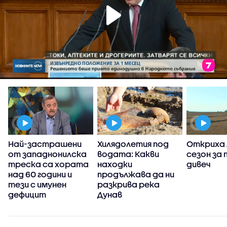
Най-застрашени
Хилядолетия под
Откриха 
от западнонилска
водата: Какви
сезон за
–
треска са хората
находки
дивеч
я
над 60 години и
продължава да ни
о
тези с имунен
разкрива река
дефицит
Дунав