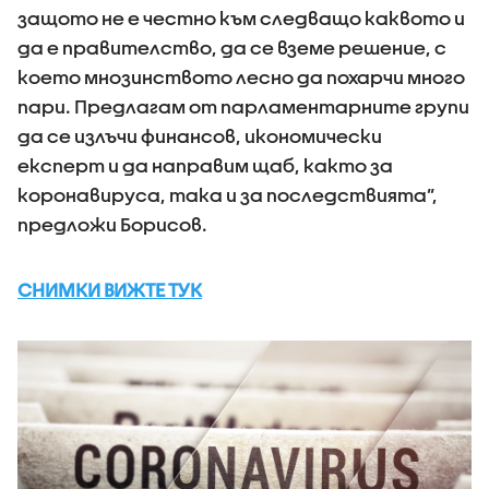
защото не е честно към следващо каквото и
да е правителство, да се вземе решение, с
което мнозинството лесно да похарчи много
пари. Предлагам от парламентарните групи
да се излъчи финансов, икономически
експерт и да направим щаб, както за
коронавируса, така и за последствията”,
предложи Борисов.
СНИМКИ ВИЖТЕ ТУК