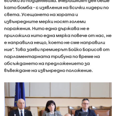
всички го подценяваха. Вчерашният ден беше
като бомба - с изявления на всички лидери по
света. Усещането на хората и
извънредните мерки носят големи
поражения. Нито една държава не е
приложила нито една мярка повече от нас, не
е направила нещо, което не сме направили
ние". Това заяви премиерът Бойко Борисов от
парламентарната трибуна по време на
обсъждането на предложението за
въвеждане на извънредно положение.