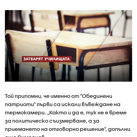
Той припомни, че именно от "Обединени
патриоти" първи са искали въвеждане на
термокамери. „Както и да е, тук не е време
за политическо съизмерване, а за
приемането на отговорно решение", допълни