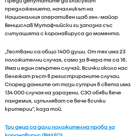
Преди депутатите да гласуват
предложението, началникът на
Националния оперативен щаб ген.-майор
Венцислав Мутафчийски ги запозна със
ситуацията с коронавируса до момента.
„Тествани са общо 1400 души. От тях има 23
положителни случая, само за вчера те са 16.
Има и един смъртен случай. Всички около нас
бележат ръст в регистрираните случаи.
Според данните от тази сутрин в света има
134 000 случая на заразени. СЗО обяви вече
пандемия, изпълняват се вече всички
критерии”, каза той.
Три деца са дали положителна проба за
коронавирус (ВИДЕО)