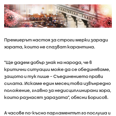
Премиерът настоя за строги мерки заради
хората, които не спазват карантина.
"Ще дадем добър знак на народа, че в
критични ситуации може да се обединяваме,
защото и тук пише – Съединението прави
силата. Искаме един месец това извънредно
положение, главно за недисциплинирани хора,
които разнасят заразата", обясни Борисов.
А часове по-късно парламентът го послуша и