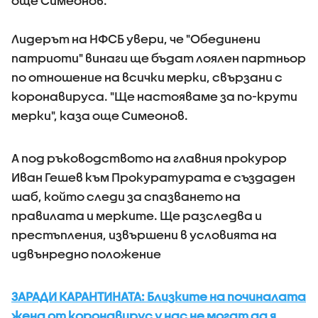
още Симеонов.
Лидерът на НФСБ увери, че "Обединени
патриоти" винаги ще бъдат лоялен партньор
по отношение на всички мерки, свързани с
коронавируса. "Ще настояваме за по-крути
мерки", каза още Симеонов.
А под ръководството на главния прокурор
Иван Гешев към Прокуратурата е създаден
шаб, който следи за спазването на
правилата и мерките. Ще разследва и
престъпления, извършени в условията на
идвънредно положение
ЗАРАДИ КАРАНТИНАТА: Близките на починалата
жена от коронавирус у нас не могат да я