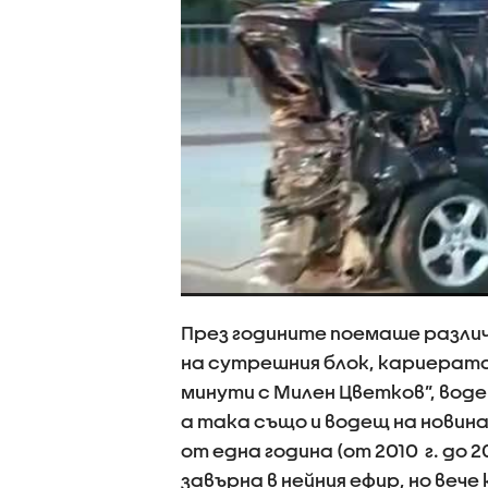
През годините поемаше различ
на сутрешния блок, кариерат
минути с Милен Цветков”, водещ 
а така също и водещ на новин
от една година (от 2010 г. до 20
завърна в нейния ефир, но веч