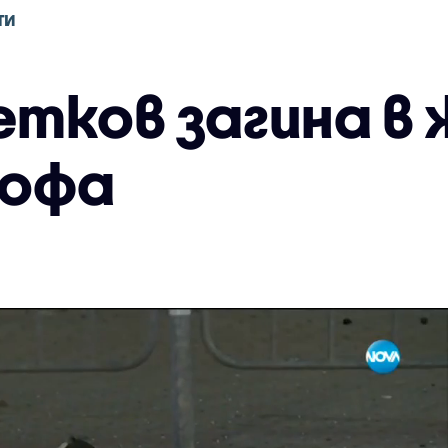
ТИ
етков загина в
офа