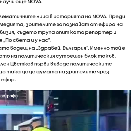
научи още NOVA.
лематичните лица в историята на NOVA. Преди
а медията, зрителите го познават от ефира на
визия, където трупа опит като репортер и
„По света и у нас”.
като водещ на „Здравей, България”. Именно той е
ото на политическия сутрешен блок такъв,
илен Цветков първи въведе политическите
що така даде думата на зрителите чрез
 ефир.