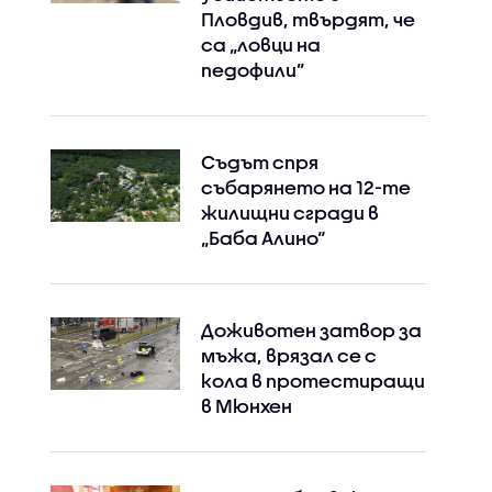
Пловдив, твърдят, че
са „ловци на
педофили”
Съдът спря
събарянето на 12-те
жилищни сгради в
„Баба Алино“
Доживотен затвор за
мъжа, врязал се с
кола в протестиращи
в Мюнхен
Instagram
Facebook