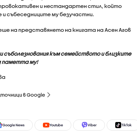
 провокативен и нестандартен стил, който
 и събеседниците му безучастни.
еше на представянето на книгата на Асен Агов
ни съболезнования към семейството и близките
д паметта му!
ва
зточници в Google
Google News
Youtube
Viber
TikTok