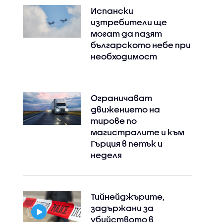
Испански
изтребители ще
могат да пазят
българското небе при
необходимост
Ограничават
движението на
тирове по
магистралите и към
Гърция в петък и
неделя
Тийнейджърите,
задържани за
убийството в