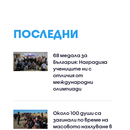
в
в Украйна
треви
 Даяна
 за
тир
ПОСЛЕДНИ
68 медала за
България: Наградиха
учениците ни с
отличия от
международни
олимпиади
Около 100 души са
загинали по време на
масовото нахлуване в