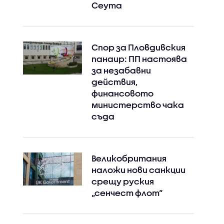
Сеута
Спор за Пловдивския
панаир: ПП настоява
за незабавни
действия,
финансовото
министерство чака
съда
Великобритания
наложи нови санкции
срещу руския
„сенчест флот“