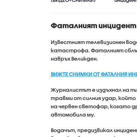
дотвратени
хеликоп
бни инциденти
Тръмп и 
самоле
Фаталният инцидент 
Известният телевизионен вод
катастрофа. Фаталният сблъс
навръх Великден.
ВИЖТЕ СНИМКИ ОТ ФАТАЛНИЯ ИН
Журналистът е издъхнал на път
травми от силния удар, който
на червен светофар, когато д
автомобила му.
Водачът, предизвикал инцидент