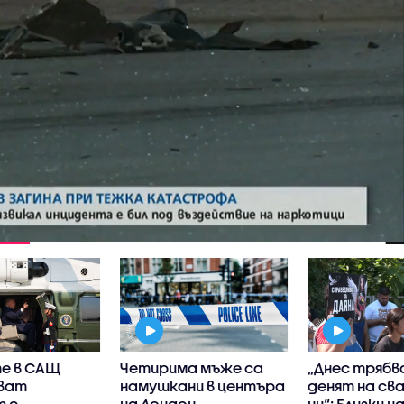
е в САЩ
Четирима мъже са
„Днес трябв
ват
намушкани в центъра
денят на с
т с
на Лондон,
ни“: Близки н