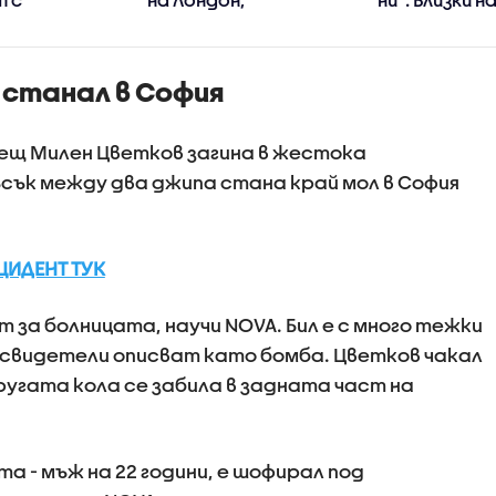
тера на
задържана е жена
загиналата 
пътнически
(ВИДЕО)
катастрофа
т
искат арест
станал в София
шофьор на 
ещ Милен Цветков загина в жестока
ък между два джипа стана край мол в София
ЦИДЕНТ ТУК
 за болницата, научи NOVA. Бил е с много тежки
 свидетели описват като бомба. Цветков чакал
ругата кола се забила в задната част на
а - мъж на 22 години, е шофирал под