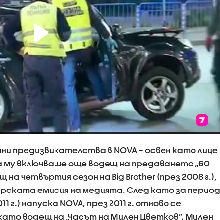
ни предизвикателства в NOVA – освен като лице
а му включваше още водещ на предаването „60
на четвъртия сезон на Big Brother (през 2008 г.),
арската емисия на медията. След като за период
11 г.) напуска NOVA, през 2011 г. отново се
е като водещ на „Часът на Милен Цветков”. Милен