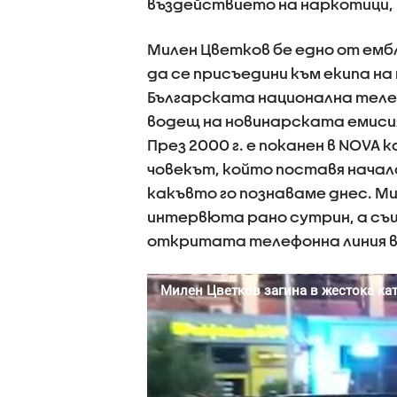
въздействието на наркотици, 
Милен Цветков бе едно от емб
да се присъедини към екипа н
Българската национална теле
водещ на новинарската емисия 
През 2000 г. е поканен в NOVA 
човекът, който поставя начал
какъвто го познаваме днес. М
интервюта рано сутрин, а съ
откритата телефонна линия в