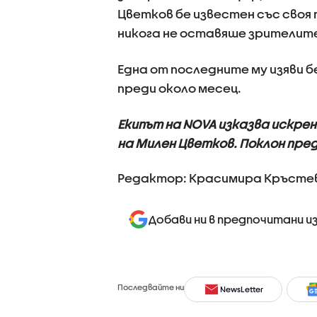
Цветков бе известен със своя
никога не оставяше зрителите
Една от последните му изяви б
преди около месец.
Екипът на NOVA изказва искре
на Милен Цветков. Поклон пре
Редактор: Красимира Кръсте
Добави ни в предпочитани и
Последвайте ни
NewsLetter