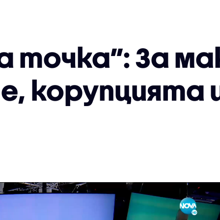
а точка”: За м
е, корупцията и