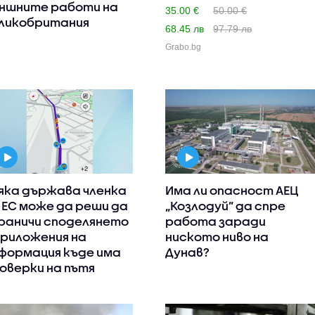
ншните работи на
Аспарух с ..
35.00 €
50.00 €
ликобритания
68.45 лв
97.79 лв
Grabo.bg
яка държава членка
Има ли опасност АЕЦ
 ЕС може да реши да
„Козлодуй” да спре
раничи споделянето
работа заради
приложения на
ниското ниво на
формация къде има
Дунав?
оверки на пътя