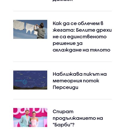
Как да се облечем в
жегата: Белите дрехи
не са единственото
решение за
охлаждане на тялото
Наближава пикът на
метеорния поток
Персеиди
Спират
продължанието на
"Барби"?