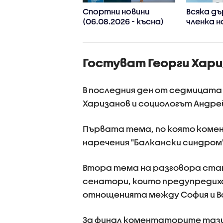
 Иван Иванов:
Спортни новини
Всяка д
ите нива на
(06.08.2026 - късна)
членка н
в са последица
реши да 
лиматичните
споделя
ени, такива
приложе
Гостуват Георги Хари
ния ще
информа
стяват
проверки
В последния ден от седмицата
Харизанов и социологът Андрей
Първата тема, по която коме
наречения "Балкански синдром
Втора тема на разговора стан
сенатори, които предупредиха
отнощенията между София и В
За финал коментаторите тази