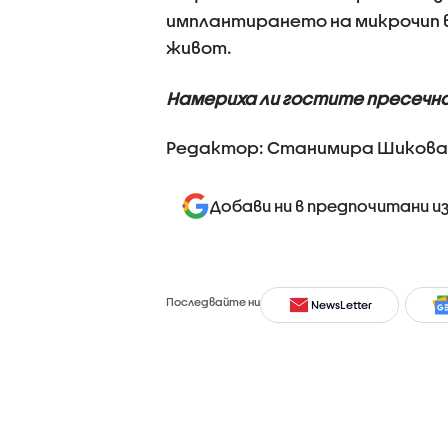
имплантирането на микрочип в 
живот.
Намериха ли гостите пресечна
Редактор: Станимира Шикова
Добави ни в предпочитани и
Последвайте ни
NewsLetter