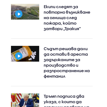
Екипи следят за
повторно възникване
на огнища след
пожара, който
затвори „Тракия“
Съдът решава дали
да остави в ареста
задържаните за
производство и
разпространение на
Instagram
Facebook
фентанил
Тръмп подписа два
указа, с които да