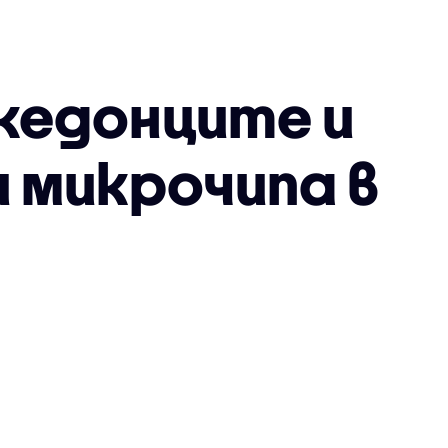
акедонците и
 микрочипа в