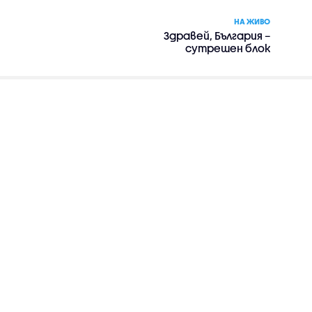
НА ЖИВО
Здравей, България –
сутрешен блок