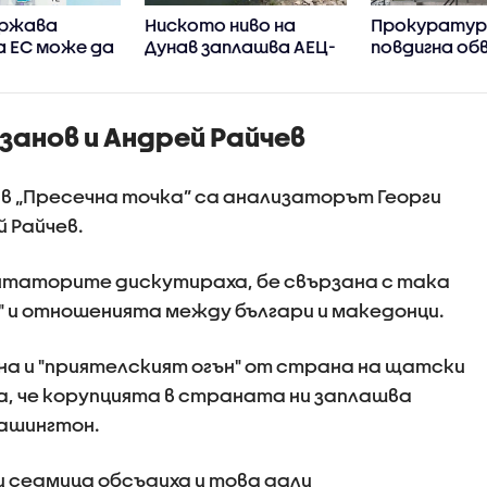
ържава
Ниското ниво на
Прокурату
а ЕС може да
Дунав заплашва АЕЦ-
повдигна об
ограничи
овете в Европа
на бившия ше
нето в
Бургас
ния на
занов и Андрей Райчев
ция къде има
 на пътя
 в „Пресечна точка” са анализаторът Георги
 Райчев.
нтаторите дискутираха, бе свързана с така
" и отношенията между българи и македонци.
а и "приятелският огън" от страна на щатски
, че корупцията в страната ни заплашва
ашингтон.
 седмица обсъдиха и това дали