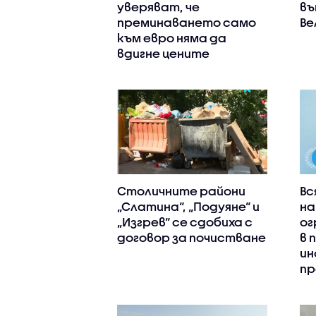
уверяват, че
въ
преминаването само
Ве
към евро няма да
вдигне цените
Столичните райони
Вс
„Слатина“, „Подуяне“ и
на
„Изгрев“ се сдобиха с
ог
договор за почистване
в 
ин
пр