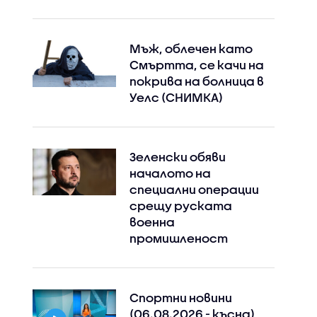
Мъж, облечен като
Смъртта, се качи на
покрива на болница в
Уелс (СНИМКА)
Зеленски обяви
началото на
специални операции
срещу руската
военна
промишленост
Спортни новини
(06.08.2026 - късна)