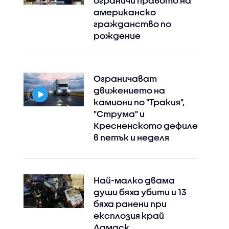
ограничи правото на
американско
гражданство по
рождение
Ограничават
движението на
камиони по "Тракия",
"Струма" и
Кресненското дефиле
в петък и неделя
Най-малко двама
души бяха убити и 13
бяха ранени при
експлозия край
Дамаск