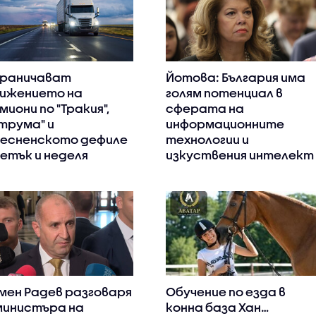
раничават
Йотова: България има
ижението на
голям потенциал в
миони по "Тракия",
сферата на
трума" и
информационните
есненското дефиле
технологии и
петък и неделя
изкуствения интелект
мен Радев разговаря
Обучение по езда в
министъра на
конна база Хан