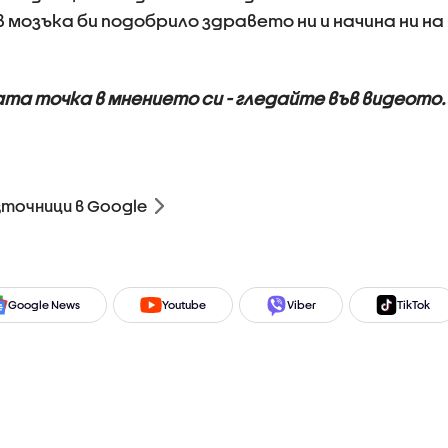
мозъка би подобрило здравето ни и начина ни на
та точка в мнението си - гледайте във видеото.
зточници в Google
Google News
Youtube
Viber
TikTok