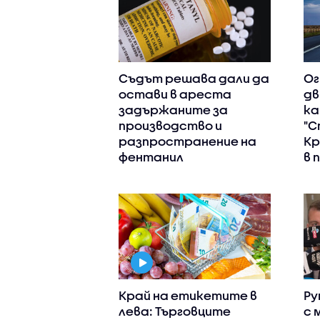
Съдът решава дали да
Ог
остави в ареста
дв
задържаните за
ка
производство и
"С
разпространение на
Кр
фентанил
в 
Край на етикетите в
Ру
лева: Търговците
с 