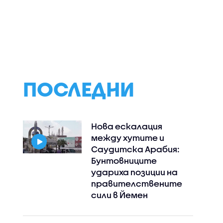
рата
Спортни новини
Кога и защо
винения
(06.08.2026 -
кучетата реаг
ф на ВиК-
следобедна)
агресивно?
ПОСЛЕДНИ
Нова ескалация
между хутите и
Саудитска Арабия:
Бунтовниците
удариха позиции на
правителствените
сили в Йемен