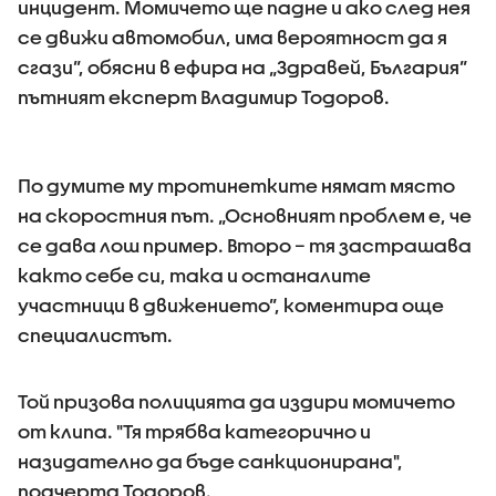
инцидент. Момичето ще падне и ако след нея
се движи автомобил, има вероятност да я
сгази”, обясни в ефира на „Здравей, България”
пътният експерт Владимир Тодоров.
По думите му тротинетките нямат място
на скоростния път. „Основният проблем е, че
се дава лош пример. Второ – тя застрашава
както себе си, така и останалите
участници в движението”, коментира още
специалистът.
Той призова полицията да издири момичето
от клипа. "Тя трябва категорично и
назидателно да бъде санкционирана",
подчерта Тодоров.