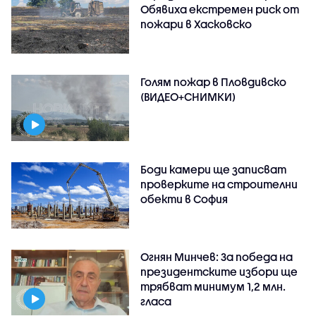
Обявиха екстремен риск от
пожари в Хасковско
Голям пожар в Пловдивско
(ВИДЕО+СНИМКИ)
Боди камери ще записват
проверките на строителни
обекти в София
Огнян Минчев: За победа на
президентските избори ще
трябват минимум 1,2 млн.
гласа