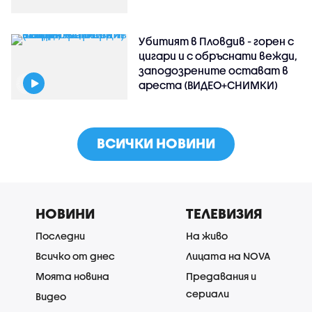
Убитият в Пловдив - горен с
цигари и с обръснати вежди,
заподозрените остават в
ареста (ВИДЕО+СНИМКИ)
ВСИЧКИ НОВИНИ
НОВИНИ
ТЕЛЕВИЗИЯ
Последни
На живо
Всичко от днес
Лицата на NOVA
Моята новина
Предавания и
сериали
Видео