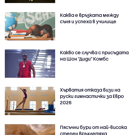
Каква е връзката между
съня и успеха в училище
Какво се случва с присъдата
на Шон "Диди" Комбс
Хърватия отказа визи на
руски гимнастички за Евро
2026
Пясъчни бури от най-висока
степен връхлетяха