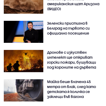
американския щат Аризона
(ВИДЕО)
Зеленски пристигна в
Белград на първото си
официално посещение
Дронове с изкуствен
интелект ще откриват
горски пожари, бушуващи
под короните на дървета
Майка беше влачена 45
метра от влак, след като
детската ѝ количка се
заклещи във вагона