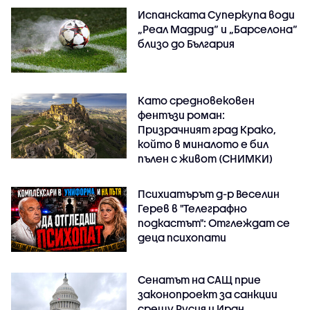
Испанската Суперкупа води
„Реал Мадрид“ и „Барселона“
близо до България
Като средновековен
фентъзи роман:
Призрачният град Крако,
който в миналото е бил
пълен с живот (СНИМКИ)
Психиатърът д-р Веселин
Герев в "Телеграфно
подкастът": Отглеждат се
деца психопати
Сенатът на САЩ прие
законопроект за санкции
срещу Русия и Иран