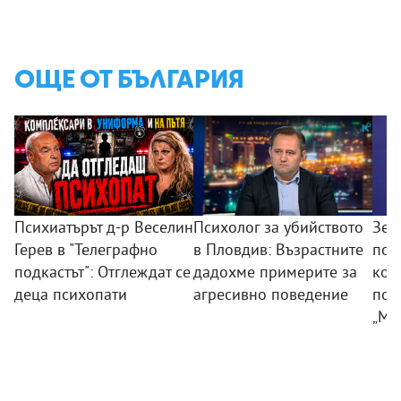
ОЩЕ ОТ БЪЛГАРИЯ
Психиатърът д-р Веселин
Психолог за убийството
Зем
Герев в "Телеграфно
в Пловдив: Възрастните
пои
подкастът": Отглеждат се
дадохме примерите за
ком
деца психопати
агресивно поведение
под
„Мл