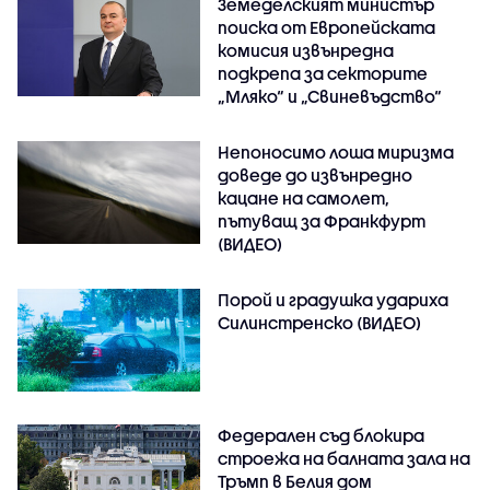
Земеделският министър
поиска от Европейската
комисия извънредна
подкрепа за секторите
„Мляко“ и „Свиневъдство“
Непоносимо лоша миризма
доведе до извънредно
кацане на самолет,
пътуващ за Франкфурт
(ВИДЕО)
Порой и градушка удариха
Силинстренско (ВИДЕО)
Федерален съд блокира
строежа на балната зала на
Тръмп в Белия дом