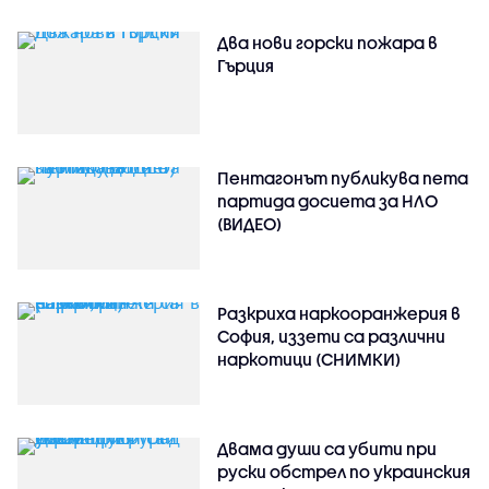
Два нови горски пожара в
Гърция
Пентагонът публикува пета
партида досиета за НЛО
(ВИДЕО)
Разкриха наркооранжерия в
София, иззети са различни
наркотици (СНИМКИ)
Двама души са убити при
руски обстрeл по украинския