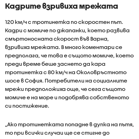
примерите за
Кадрите взривиха мрежата
агресивно
поведение
120 км/ч с тротинетка по скоростен път.
Кадри с момиче по джапанки, което развива
смъртоносната скорост във Варна,
взривиха мрежата. В много коментари се
предполага, че това е същото момиче, което
преди време беше заснето да кара
тротинетка с 80 км/ч на Околовръстното
шосе в София. Потребители на социалните
мрежи предположиха още, че сега същото
момиче е на море и подобрява собственото
си постижение.
„Ако тротинетката попадне в дупка на пътя,
то при всички случаи ще се стигне до