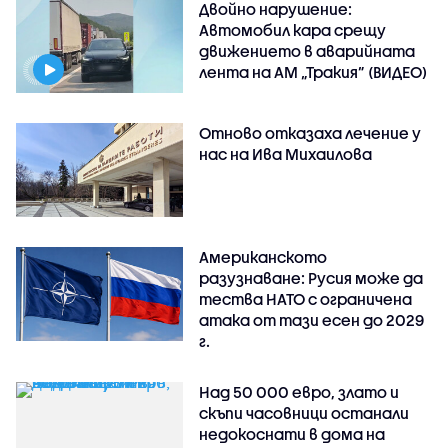
Двойно нарушение:
Автомобил кара срещу
движението в аварийната
лента на АМ „Тракия” (ВИДЕО)
Отново отказаха лечение у
нас на Ива Михаилова
Американското
разузнаване: Русия може да
тества НАТО с ограничена
атака от тази есен до 2029
г.
Над 50 000 евро, злато и
скъпи часовници останали
недокоснати в дома на