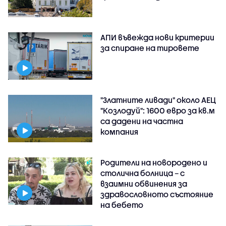
АПИ въвежда нови критерии
за спиране на тировете
"Златните ливади" около АЕЦ
"Козлодуй": 1600 евро за кв.м
са дадени на частна
компания
Родители на новородено и
столична болница – с
взаимни обвинения за
здравословното състояние
на бебето