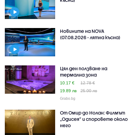
Новините на NOVA
(07.08.2026 - лятна късна)
Цял ден ползване на
термална зона
10.17 €
12.78 €
19.89 лв
25.00 лв
Grabo.bg
От Омир до Нолан: Филмът
„Одисея” и споровете около
него