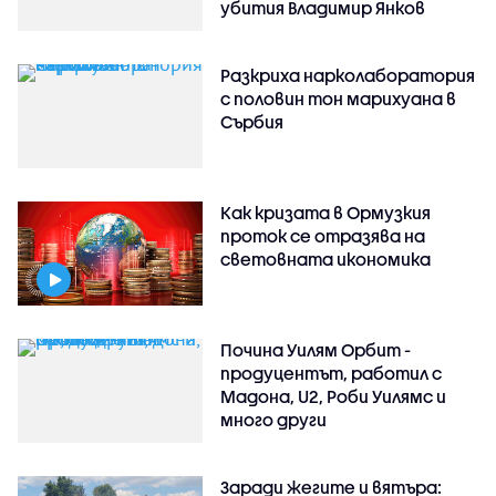
убития Владимир Янков
Разкриха нарколаборатория
с половин тон марихуана в
Сърбия
Как кризата в Ормузкия
проток се отразява на
световната икономика
Почина Уилям Орбит -
продуцентът, работил с
Мадона, U2, Роби Уилямс и
много други
Заради жегите и вятъра: