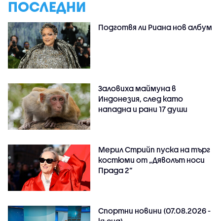
ПОСЛЕДНИ
Подготвя ли Риана нов албум
Заловиха маймуна в
Индонезия, след като
нападна и рани 17 души
Мерил Стрийп пуска на търг
костюми от „Дяволът носи
Прада 2“
Спортни новини (07.08.2026 -
късна)