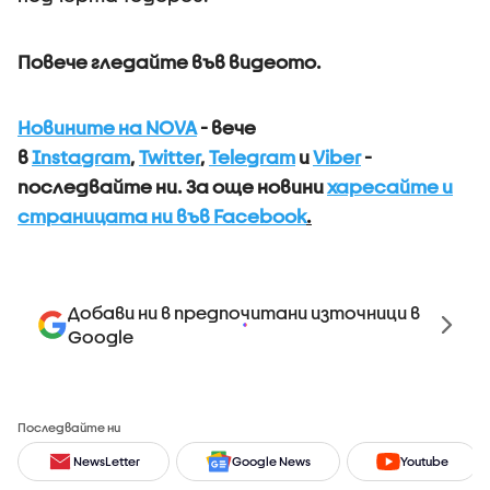
Повече гледайте във видеото.
Новините на NOVA
- вече
в
Instagram
,
Twitter
,
Telegram
и
Viber
-
последвайте ни.
За още новини
харесайте и
страницата ни във Facebook
.
Добави ни в предпочитани източници в
Google
Последвайте ни
NewsLetter
Google News
Youtube