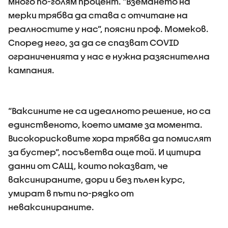
много по-голям процент. “Вземането на
мерки трябва да става с отчитане на
реалностите у нас”, поясни проф. Момеков.
Според него, за да се спазват COVID
ограниченията у нас е нужна разяснителна
кампания.
“Ваксините не са идеалното решение, но са
единственото, което имаме за момента.
Високорисковите хора трябва да помислят
за бустер”, посъветва още той. И цитира
данни от САЩ, които показват, че
ваксинираните, дори и без пълен курс,
умират в пъти по-рядко от
неваксинираните.