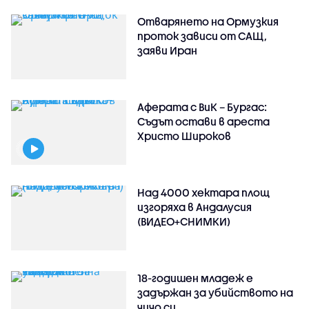
Отварянето на Ормузкия
проток зависи от САЩ,
заяви Иран
Аферата с ВиК – Бургас:
Съдът остави в ареста
Христо Широков
Над 4000 хектара площ
изгоряха в Андалусия
(ВИДЕО+СНИМКИ)
18-годишен младеж е
задържан за убийството на
чичо си