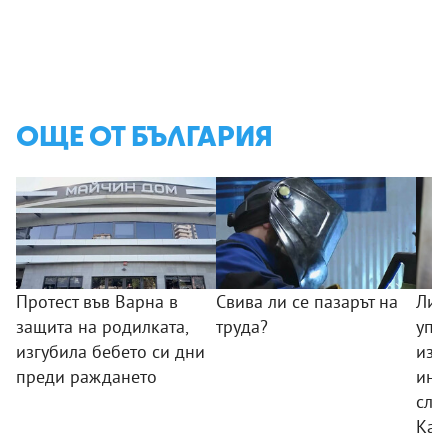
ОЩЕ ОТ БЪЛГАРИЯ
Протест във Варна в
Свива ли се пазарът на
Лид
защита на родилката,
труда?
упр
изгубила бебето си дни
изн
преди раждането
инф
слу
Кар