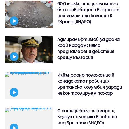
600 малки птици фламинго
бяха освободени в една от
най-големите колонии в
Европа (ВИДЕО)
Адмирал Ефтимов за дрона
край Кардам: Няма
преднамерени действия
срещу България
Извънредно положение в
канадската провинция
Британска Колумбия заради
неконтролируем пожар
Стотици балони с горещ
въздух полетяха в небето
над Бристол (ВИДЕО)