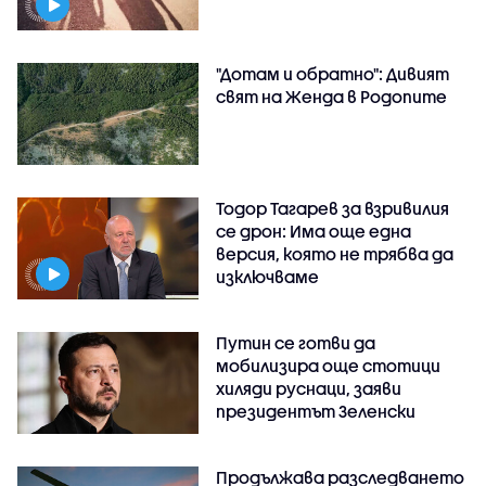
"Дотам и обратно": Дивият
свят на Женда в Родопите
Тодор Тагарев за взривилия
се дрон: Има още една
версия, която не трябва да
изключваме
Путин се готви да
мобилизира още стотици
хиляди руснаци, заяви
президентът Зеленски
Продължава разследването