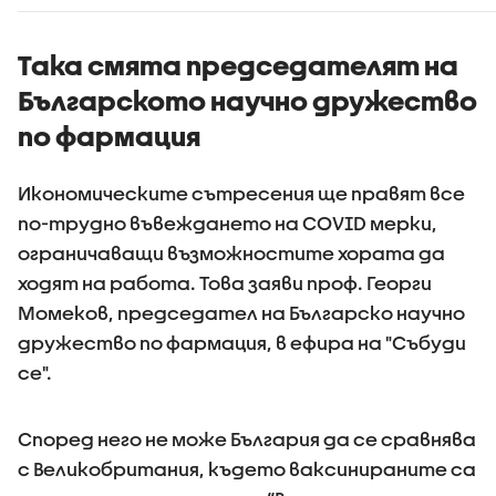
държавния инвитро
Държавн
център
психиатр
болница 
Така смята председателят на
Българското научно дружество
по фармация
Икономическите сътресения ще правят все
по-трудно въвеждането на COVID мерки,
ограничаващи възможностите хората да
ходят на работа. Това заяви проф. Георги
Момеков, председател на Българско научно
дружество по фармация, в ефира на "Събуди
се".
Според него не може България да се сравнява
с Великобритания, където ваксинираните са