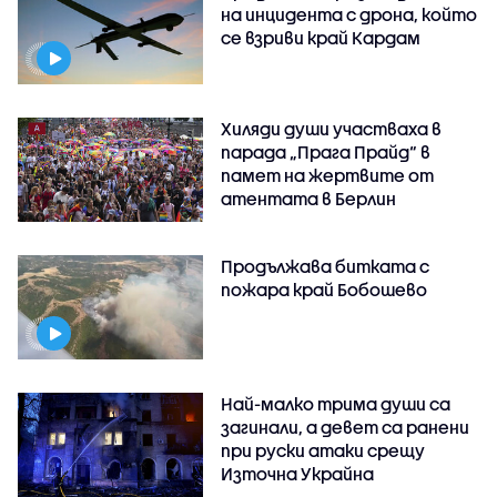
на инцидента с дрона, който
се взриви край Кардам
Хиляди души участваха в
парада „Прага Прайд“ в
памет на жертвите от
атентата в Берлин
Продължава битката с
пожара край Бобошево
Най-малко трима души са
загинали, а девет са ранени
при руски атаки срещу
Източна Украйна