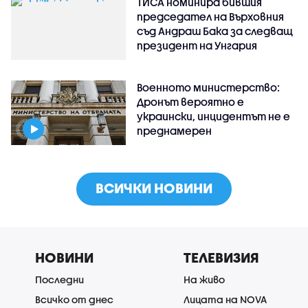
ТИСА номинира бившия
председател на Върховния
съд Андраш Бака за следващ
президент на Унгария
Военното министерство:
Дронът вероятно е
украински, инцидентът не е
преднамерен
ВСИЧКИ НОВИНИ
НОВИНИ
ТЕЛЕВИЗИЯ
Последни
На живо
Всичко от днес
Лицата на NOVA