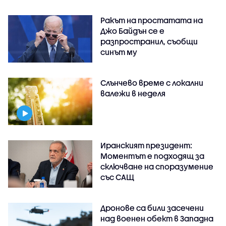
Ракът на простатата на
Джо Байдън се е
разпространил, съобщи
синът му
Слънчево време с локални
валежи в неделя
Иранският президент:
Моментът е подходящ за
сключване на споразумение
със САЩ
Дронове са били засечени
над военен обект в Западна