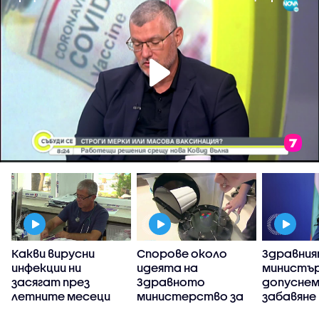
Какви вирусни
Спорове около
Здравни
инфекции ни
идеята на
министър
я
засягат през
Здравното
допуснем
летните месеци
министерство за
забавяне
промяна на
пребазир