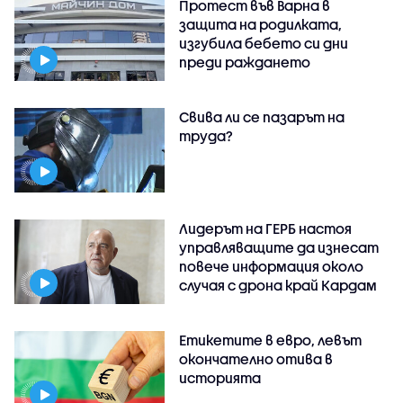
Протест във Варна в
защита на родилката,
изгубила бебето си дни
преди раждането
Свива ли се пазарът на
труда?
Лидерът на ГЕРБ настоя
управляващите да изнесат
повече информация около
случая с дрона край Кардам
Етикетите в евро, левът
окончателно отива в
историята