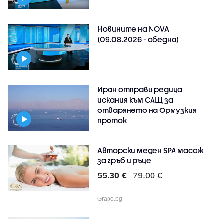
Новините на NOVA
(09.08.2026 - обедна)
Иран отправи редица
искания към САЩ за
отварянето на Ормузкия
проток
Авторски меден SPA масаж
за гръб и ръце
55.30 €
79.00 €
Grabo.bg