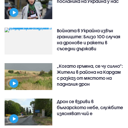
посланика на Украйна у нас
Войната в Украйна извън
границите: Близо 100 случая
на дронове и ракети в
съседни държави
„Когато гръмна, се чу силно“:
Жители в района на Кардам
с разказ от мястото на
падналия дрон
Дрон се взриви в
българското небе, службите
изясняват чий е