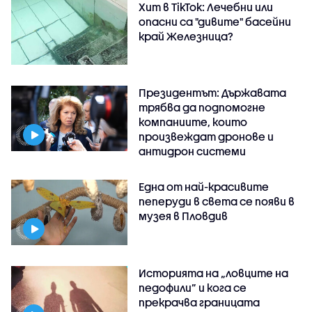
Хит в TikTok: Лечебни или
опасни са "дивите" басейни
край Железница?
Президентът: Държавата
трябва да подпомогне
компаниите, които
произвеждат дронове и
антидрон системи
Една от най-красивите
пеперуди в света се появи в
музея в Пловдив
Историята на „ловците на
педофили” и кога се
прекрачва границата