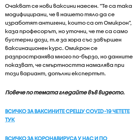
Очакват се нови ваксини наесен. “Те са така
модифицирани, че в нашето тяло да се
изработят антигени, които са от Омикрон”,
каза професорът, но уточни, че те са само
бустерни дози, т.е за хора със завършен
ваксинационен курс. Омикрон се
разпространява много по-бързо, но данните
показват, че смъртността намалява при
този вариант, допълни експертът.
Повече по темата гледайте във видеото.
ВСИЧКО ЗА ВАКСИНИТЕ СРЕЩУ COVID-19 ЧЕТЕТЕ
ТУК
ВСИЧКО ЗА КОРОНАВИРУСА У НАС И ПО