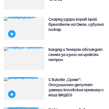
Снаряд удари кораб край
бреговете на Оман, избухна
пожар
Багдад и Техеран обсъждат
схема за износ на иракски
петрол
С викове „Срам!“:
Опозиционен депутат
замери косовския премиер с
яйца (ВИДЕО)