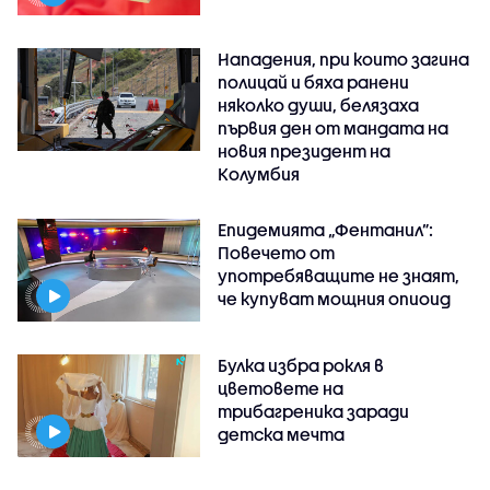
Нападения, при които загина
полицай и бяха ранени
няколко души, белязаха
първия ден от мандата на
новия президент на
Колумбия
Епидемията „Фентанил”:
Повечето от
употребяващите не знаят,
че купуват мощния опиоид
Булка избра рокля в
цветовете на
трибагреника заради
детска мечта