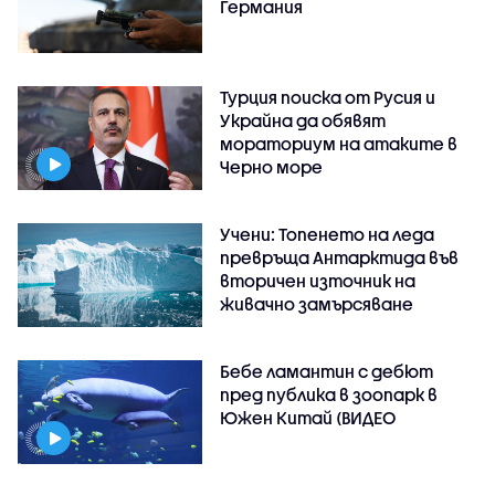
Германия
Турция поиска от Русия и
Украйна да обявят
мораториум на атаките в
Черно море
Учени: Топенето на леда
превръща Антарктида във
вторичен източник на
живачно замърсяване
Бебе ламантин с дебют
пред публика в зоопарк в
Южен Китай (ВИДЕО