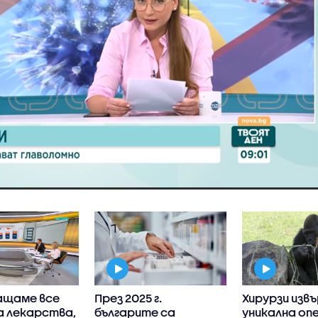
ащаме все
През 2025 г.
Хирурзи изв
а лекарства,
българите са
уникална оп