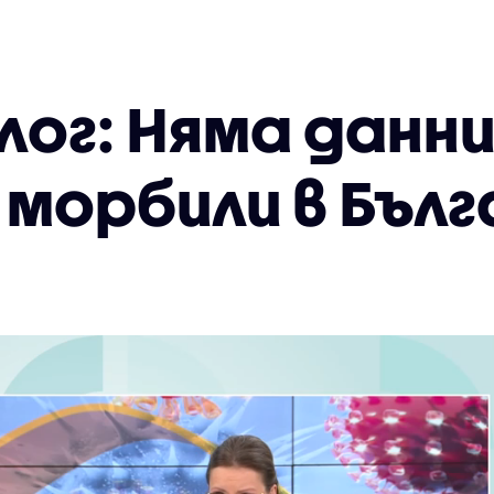
ог: Няма данни
 морбили в Бъл