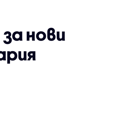
 за нови
гария