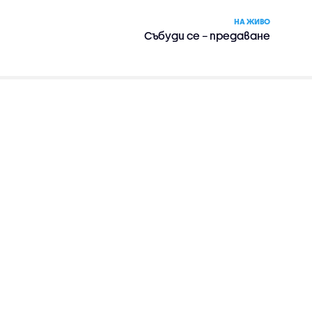
НА ЖИВО
Събуди се – предаване