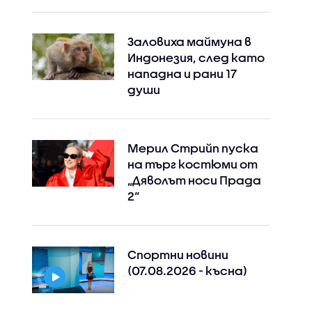
Заловиха маймуна в
Индонезия, след като
нападна и рани 17
души
Мерил Стрийп пуска
на търг костюми от
„Дяволът носи Прада
2“
Спортни новини
(07.08.2026 - късна)