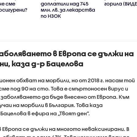
че сме
доплатили над 745
горила (ВИД
осигурени?
млн. лв. за лекарства
по НЗОК
аболяването в Европа се дължи на
и, казa д-р Бацелова
нен обхват на морбили, но от 2018 г. насам той
. сме под 90 на сто. Това е смъртоносен вирус и
 заболяването да бъде внесено от Европа. Към
чаи на морбили в България. Това каза
ацелова в ефира на „Твоят ден”.
 Европа се дължи на многото неваксинирани. В