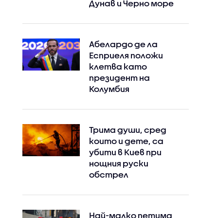
Дунав и Черно море
Абелардо де ла
Есприеля положи
клетва като
президент на
Колумбия
Трима души, сред
които и дете, са
убити в Киев при
нощния руски
обстрел
Най-малко петима