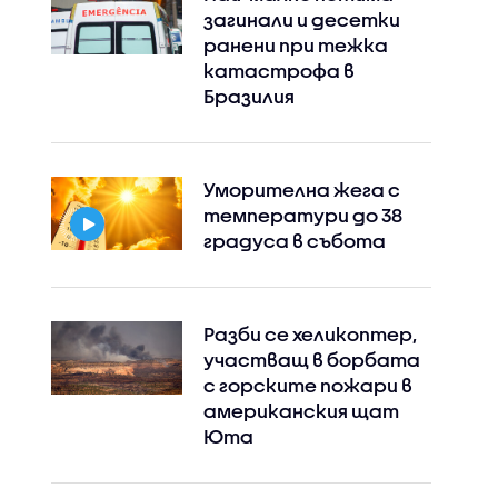
загинали и десетки
ранени при тежка
катастрофа в
Бразилия
Уморителна жега с
температури до 38
градуса в събота
Instagram
Facebook
Разби се хеликоптер,
участващ в борбата
с горските пожари в
американския щат
Юта