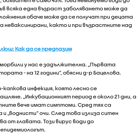
, обхватът е само 43%. Това неминуемо води до
ъв всяка една възраст заболяването може да
ложнения обаче може да се получат при децата
са неваксинирани, както и при възрастните над
клюш: Как да се предпазим
морбили у нас е задължителна. „Първата
тората - на 12 години”, обясни д-р Бацелова.
-капкова инфекция, която лесно се
ашляне. „Инкубационният период е около 21 дни, а
ктните вече имат симптоми. Сред тях са
и „воднисти” очи. След това излиза ситен
а от главата. Този вирус води до
 епидемиологът.