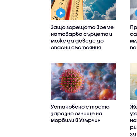
Защо горещото време
Пр
натоварва сърцето и
са
може да доведе до
мл
опасни състояния
по
Установено е трето
Же
заразно огнище на
ух
морбили в Угърчин
на
ри
зд