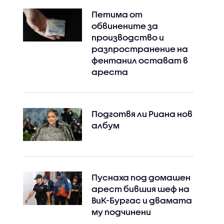
Петима от
обвинените за
производство и
разпространение на
фентанил остават в
ареста
Подготвя ли Риана нов
албум
Пуснаха под домашен
арест бившия шеф на
ВиК-Бургас и двамата
му подчинени