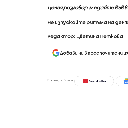
Целия разговор гледайте във 
Не изпускайте ритъма на деня
Редактор: Цветина Петкова
Добави ни в предпочитани и
Последвайте ни
NewsLetter