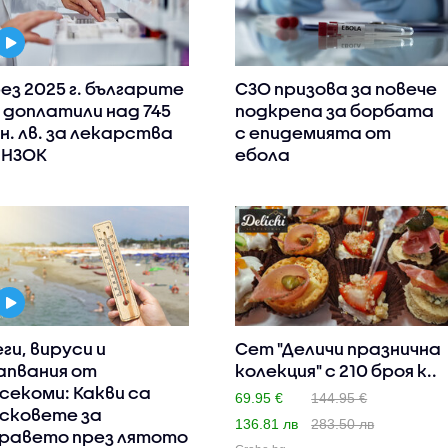
ез 2025 г. българите
СЗО призова за повече
 доплатили над 745
подкрепа за борбата
н. лв. за лекарства
с епидемията от
 НЗОК
ебола
ги, вируси и
Сет "Деличи празнична
апвания от
колекция" с 210 броя к..
секоми: Какви са
69.95 €
144.95 €
сковете за
136.81 лв
283.50 лв
равето през лятото