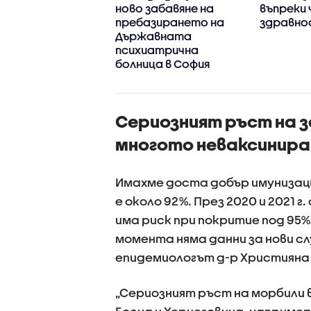
 по-скъпи у нас,
ново забавяне на
въпреки 
лкото в Гърция
пребазирането на
здравно
Държавната
психиатрична
болница в София
Сериозният ръст на з
многото неваксиниран
Имахме доста добър имунизацио
е около 92%. През 2020 и 2021 г
има риск при покритие под 95%
момента няма данни за нови слу
епидемиологът д-р Християна Б
„Сериозният ръст на морбили в