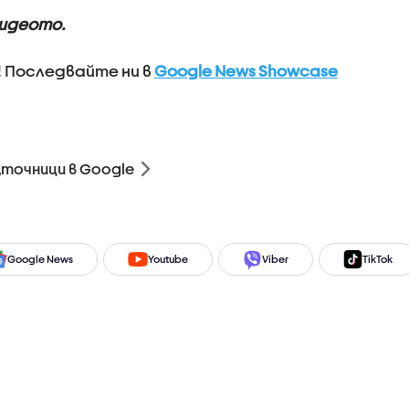
видеото.
! Последвайте ни в
Google News Showcase
зточници в Google
Google News
Youtube
Viber
TikTok