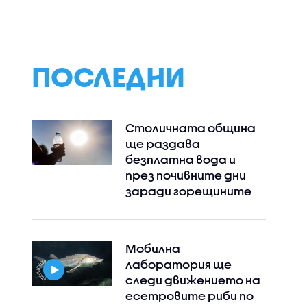
ЕО)
в третия триместър
цените на
срещу
лекарствата о
респираторно-
НЗОК изтичат на
синцитиален вирус
млн. евро годиш
ПОСЛЕДНИ
Столичната община
ще раздава
безплатна вода и
през почивните дни
заради горещините
Мобилна
лаборатория ще
следи движението на
есетровите риби по