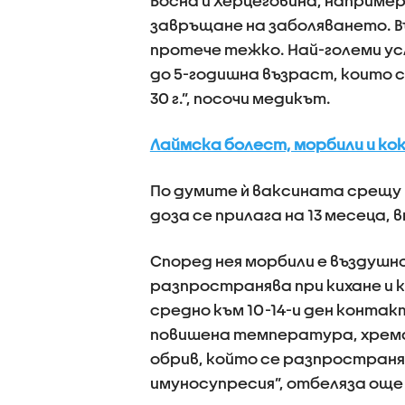
Босна и Херцеговина, например
завръщане на заболяването. В
протече тежко. Най-големи ус
до 5-годишна възраст, които 
30 г.”, посочи медикът.
Лаймска болест, морбили и ко
По думите ѝ ваксината срещу 
доза се прилага на 13 месеца, в
Според нея морбили е въздушно
разпространява при кихане и к
средно към 10-14-и ден конта
повишена температура, хрема 
обрив, който се разпространяв
имуносупресия”, отбеляза още