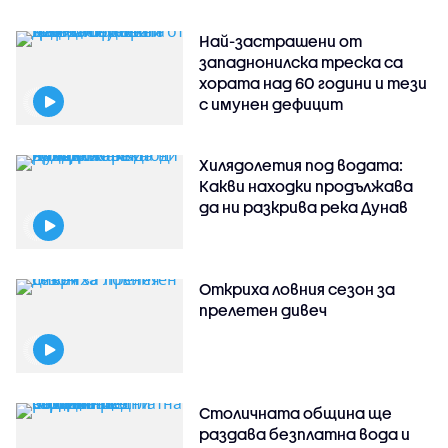
Най-застрашени от
западнонилска треска са
хората над 60 години и тези
с имунен дефицит
Хилядолетия под водата:
Какви находки продължава
да ни разкрива река Дунав
Откриха ловния сезон за
прелетен дивеч
Столичната община ще
раздава безплатна вода и