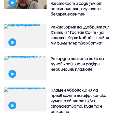
жестокост и садизъм от
непълнолетни, случаят е
безпрецедентен
Режисьорът на „Добрият Уил
Хънтинг“ Гас Ван Сант - за
киното, Кърт Кобейн и новия
му филм "Мъртва хватка"
Рекордно ниското ниво на
Дунав край Видин разкри
необичайни плажове
Пламен Абровски: Няма
прехвърляне на африканска
чума по свинете извън
стопанствата, където е
открита