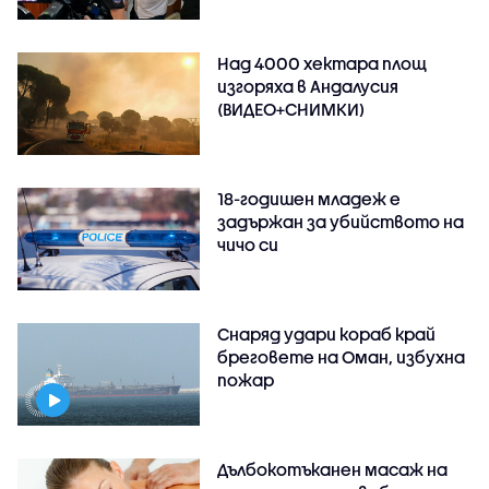
Над 4000 хектара площ
изгоряха в Андалусия
(ВИДЕО+СНИМКИ)
18-годишен младеж е
задържан за убийството на
чичо си
Снаряд удари кораб край
бреговете на Оман, избухна
пожар
Дълбокотъканен масаж на