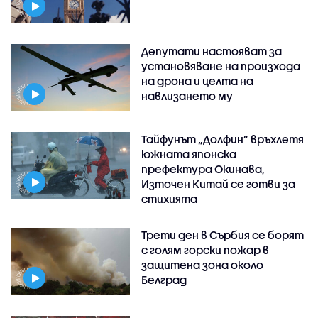
Депутати настояват за
установяване на произхода
на дрона и целта на
навлизането му
Тайфунът „Долфин” връхлетя
южната японска
префектура Окинава,
Източен Китай се готви за
стихията
Трети ден в Сърбия се борят
с голям горски пожар в
защитена зона около
Белград