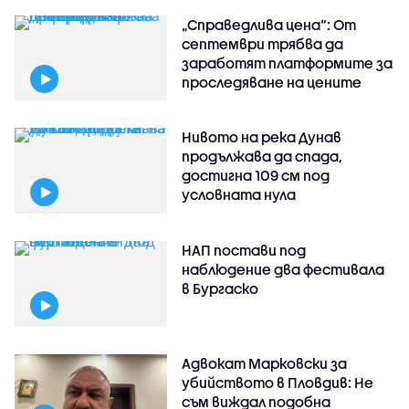
„Справедлива цена“: От
септември трябва да
заработят платформите за
проследяване на цените
Нивото на река Дунав
продължава да спада,
достигна 109 см под
условната нула
НАП постави под
наблюдение два фестивала
в Бургаско
Адвокат Марковски за
убийството в Пловдив: Не
съм виждал подобна