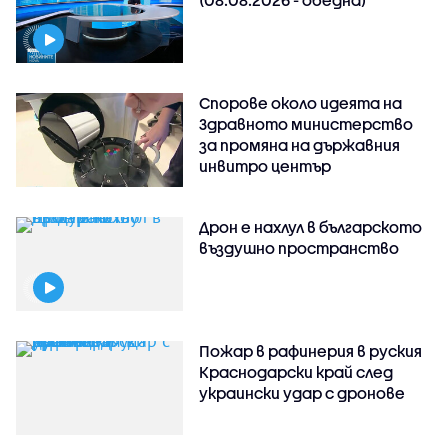
Спорове около идеята на
Здравното министерство
за промяна на държавния
инвитро център
Дрон е нахлул в българското
въздушно пространство
Пожар в рафинерия в руския
Краснодарски край след
украински удар с дронове