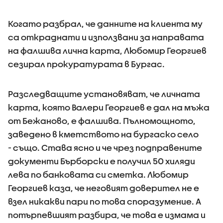
Когато разбрал, че данните на клиента му
са откраднати и използвани за направата
на фалшива лична карта, Любомир Георгиев
сезирал прокуратурата в Бургас.
Разследващите установяват, че личната
карта, която Валери Георгиев е дал на мъжа
от Бежаново, е фалшива. Пълномощното,
заведено в кметството на бургаско село
- също. Става ясно и че чрез подправените
документи Бърборски е получил 50 хиляди
лева по банковата си сметка. Любомир
Георгиев каза, че неговият доверител не е
взел никакви пари по това споразумение. А
потърпевшият разбира, че това е измама и