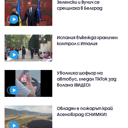
Зеленски и Вучич се
срещнаха в Белград
Испания въвежда граничен
контрол с Италия
Уволниха шофьор на
автобус, гледал TikTok зад
волана (ВИДЕО)
Овладян е пожарът край
Асеновград (СНИМКИ)