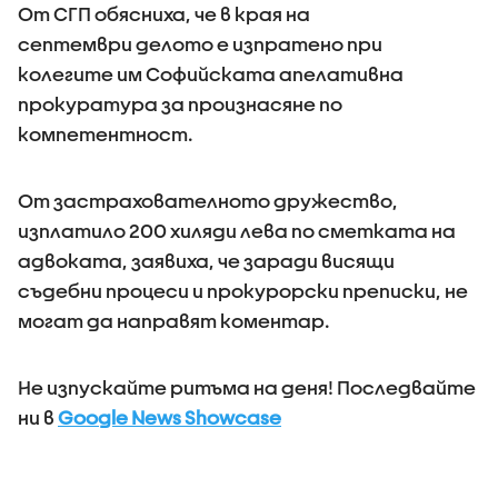
От СГП обясниха, че в края на
септември делото е изпратено при
колегите им Софийската апелативна
прокуратура за произнасяне по
компетентност.
От застрахователното дружество,
изплатило 200 хиляди лева по сметката на
адвоката, заявиха, че заради висящи
съдебни процеси и прокурорски преписки, не
могат да направят коментар.
Не изпускайте ритъма на деня! Последвайте
ни в
Google News Showcase