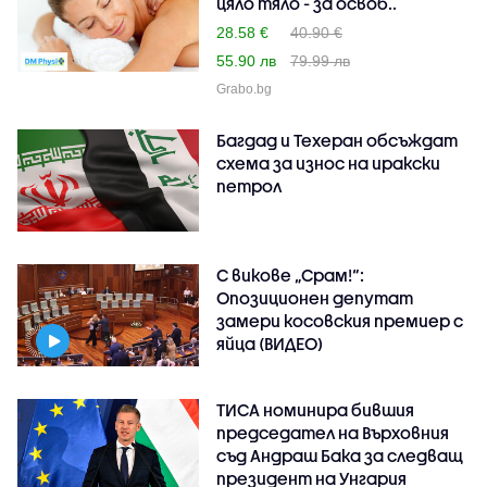
цяло тяло - за освоб..
28.58 €
40.90 €
55.90 лв
79.99 лв
Grabo.bg
Багдад и Техеран обсъждат
схема за износ на иракски
петрол
С викове „Срам!“:
Опозиционен депутат
замери косовския премиер с
яйца (ВИДЕО)
ТИСА номинира бившия
председател на Върховния
съд Андраш Бака за следващ
президент на Унгария