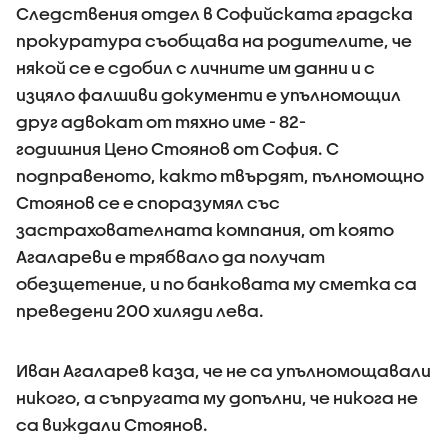
Следствения отдел в Софийската градска
прокуратура съобщава на родителите, че
някой се е сдобил с личните им данни и с
изцяло фалшиви документи е упълномощил
друг адвокат от тяхно име - 82-
годишния Цено Стоянов от София. С
подправеното, както твърдят, пълномощно
Стоянов се е споразумял със
застрахователната компания, от която
Агалареви е трябвало да получат
обезщетение, и по банковата му сметка са
преведени 200 хиляди лева.
Иван Агаларев каза, че не са упълномощавали
никого, а съпругата му допълни, че никога не
са виждали Стоянов.