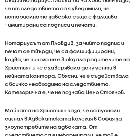
същия нотариус. Майката на Християн каза,
че от следствието са я уведомили, че
нотариалната заверка също е фалшива
- имитирани са подписи и печати.
Нотариусът от Пловдив, за чийто подпис и
печат се твърди, че са фалшифицирани,
казва, че никога не е виждала родителите на
Християн и не е заверявала документи в
нейната кантора. Обясни, че е съдействала
с всичко необходимо на следствието.
Категорична е, че не познава Цено Стоянов.
Майката на Християн каза, че са пуснали
сигнал в Адвокатската колегия в София за
злоупотребите на адвоката. От
следствието са я информирали, че той е