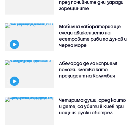
през почивните дни заради
горещините
Мобилна лаборатория ще
следи движението на
есетровите риби по Дунав и
Черно море
Абелардо де ла Есприеля
положи клетва като
президент на Колумбия
Четирима души, сред които
и дете, са убити в Киев при
нощния руски обстрел