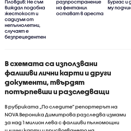
Пловдив: Не съм
разпространение
Бургас и
виждал подобна
на фентанил
му подчи
жестокост и
остават в ареста
садизъм от
непълнолетни,
случаят е
безпрецедентен
В схемата са използвани
фалшиви лични карти и други
документи, твърдят
потърпевши и разследващи
В рубриката „По следите” репортерът на
NOVA Вероника Димитрова разследва измами
за над 1 милион лева с фалшиви пълномощни
и лични карти и присвояването на