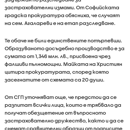
застрахователни измами. От Софийската
градска прокуратура обясниха, че случаят
на сем. Агалареви е на етап разследване.
Те обаче не били единствените потърпевши.
Образуваното досъдебно производство е за
сумата от 1,346 млн. лв., присвоена чрез
фалшиви пълномощни. Майката на Християн
цитира прокуратурата, според която
засегнатите от схемата са 20 души.
От СГП уточняват още, че предстои да се
разпитат всички лица, които е трябвало да
получат обезщетение от въпросното
застрахователно дружество, както и да се
снемат сравнителни образци от подписите