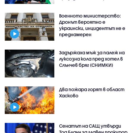
Военното министерство:
Дронът вероятно е
украински, инцидентът не е
преднамерен
Задържаха мъж за палеж на
луксозна кола пред хотел в
Слънчев бряг (СНИМКИ)
Два пожара горят в област
Хасково
Сенатът на САЩ утвърди
Тод Бланч за главен прокурор