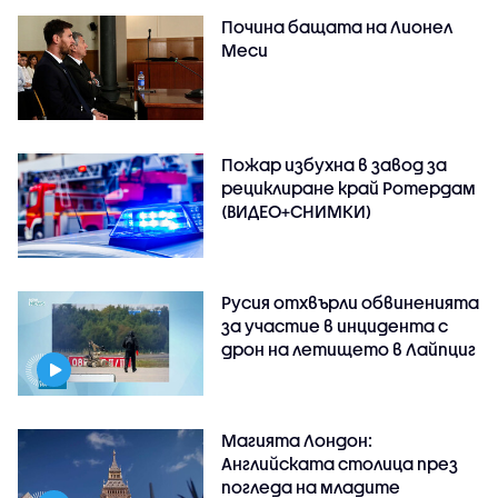
Почина бащата на Лионел
Меси
Пожар избухна в завод за
рециклиране край Ротердам
(ВИДЕО+СНИМКИ)
Русия отхвърли обвиненията
за участие в инцидента с
дрон на летището в Лайпциг
Магията Лондон:
Английската столица през
погледа на младите