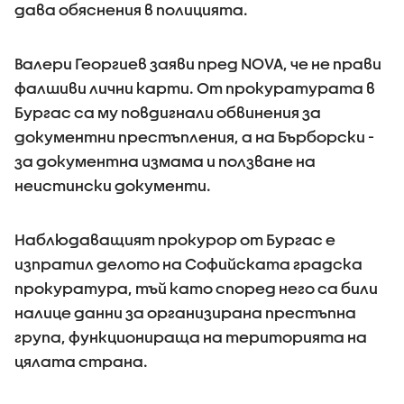
дава обяснения в полицията.
Валери Георгиев заяви пред NOVA, че не прави
фалшиви лични карти. От прокуратурата в
Бургас са му повдигнали обвинения за
документни престъпления, а на Бърборски -
за документна измама и ползване на
неистински документи.
Наблюдаващият прокурор от Бургас е
изпратил делото на Софийската градска
прокуратура, тъй като според него са били
налице данни за организирана престъпна
група, функционираща на територията на
цялата страна.