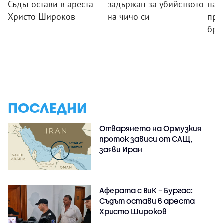
Съдът остави в ареста
задържан за убийството
пал
Христо Широков
на чичо си
пре
бря
ПОСЛЕДНИ
Отварянето на Ормузкия
проток зависи от САЩ,
заяви Иран
Аферата с ВиК – Бургас:
Съдът остави в ареста
Христо Широков