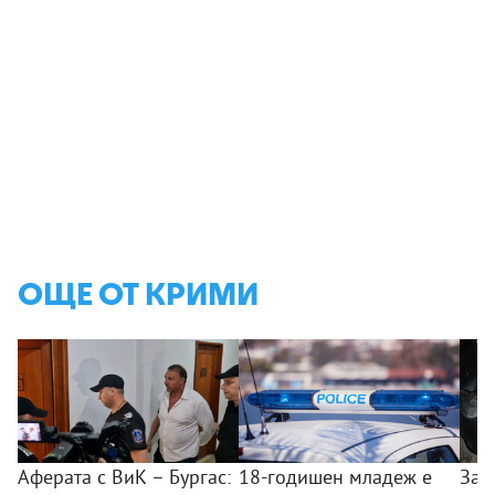
ОЩЕ ОТ КРИМИ
Аферата с ВиК – Бургас:
18-годишен младеж е
Зад