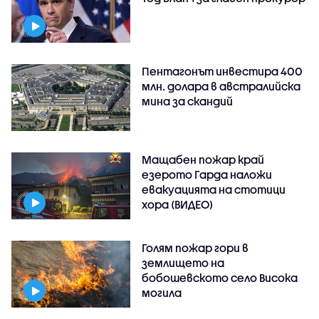
Пентагонът инвестира 400
млн. долара в австралийска
мина за скандий
Мащабен пожар край
езерото Гарда наложи
евакуацията на стотици
хора (ВИДЕО)
Голям пожар гори в
землището на
бобошевското село Висока
могила