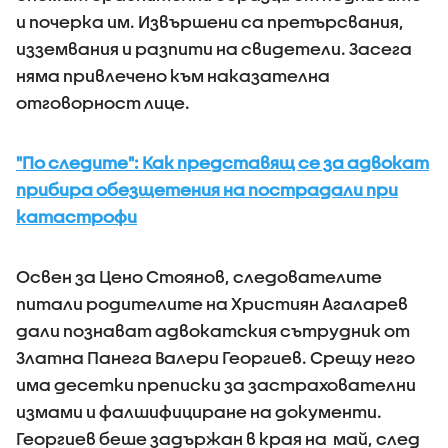
и почерка им. Извършени са претърсвания,
изземвания и разпити на свидетели. Засега
няма привлечено към наказателна
отговорност лице.
"По следите": Как представящ се за адвокат
прибира обезщетения на пострадали при
катастрофи
Освен за Цено Стоянов, следователите
питали родителите на Християн Агаларев
дали познават адвокатския сътрудник от
Златна Панега Валери Георгиев. Срещу него
има десетки преписки за застрахователни
измами и фалшифициране на документи.
Георгиев беше задържан в края на май, след