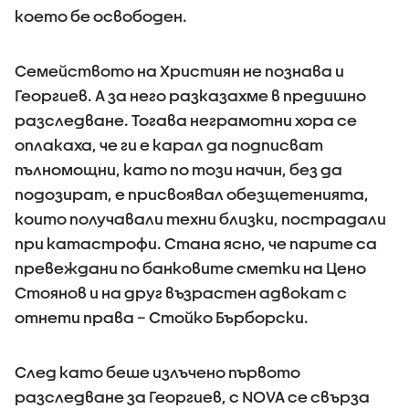
което бе освободен.
Семейството на Християн не познава и
Георгиев. А за него разказахме в предишно
разследване. Тогава неграмотни хора се
оплакаха, че ги е карал да подписват
пълномощни, като по този начин, без да
подозират, е присвоявал обезщетенията,
които получавали техни близки, пострадали
при катастрофи. Стана ясно, че парите са
превеждани по банковите сметки на Цено
Стоянов и на друг възрастен адвокат с
отнети права – Стойко Бърборски.
След като беше излъчено първото
разследване за Георгиев, с NOVA се свърза