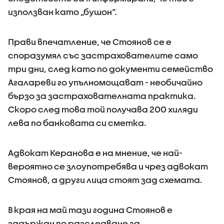
използван като „бушон“.
Прави впечатление, че Стоянов се е
споразумял със застрахователите само
три дни, след като по документи семейство
Агалареви го упълномощават - необичайно
бързо за застрахователната практика.
Скоро след това той получава 200 хиляди
лева по банковата си сметка.
Адвокат Керанова е на мнение, че най-
вероятно се злоупотребява и чрез адвокат
Стоянов, а други лица стоят зад схемата.
В края на май тази година Стоянов е
задържан по разследване за