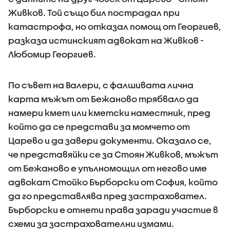
Живков. Той също бил пострадал при
катастрофа, но отказал помощ от Георгиев,
разказа истинският адвокат на Живков -
Любомир Георгиев.
По съвет на Валери, с фалшивата лична
карта мъжът от Бежаново трябвало да
намери кмет или кметски наместник, пред
който да се представи за момчето от
Царево и да завери документи. Оказало се,
че представяйки се за Стоян Живков, мъжът
от Бежаново е упълномощил от негово име
адвокат Стойко Бърборски от София, който
да го представлява пред застраховател.
Бърборски е отнети права заради участие в
схеми за застрахователни измами.