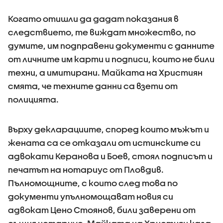
Когато отишли да дадат показания в
следствието, те виждат множество, по
думите, им подправени документи с данните
от личните им карти и подписи, които не били
техни, а имитирани. Майката на Християн
смята, че техните данни са взети от
полицията.
Върху декларациите, според които мъжът и
жената са се отказали от истинските си
адвокати Керанова и Боев, стоял подписът и
печатът на нотариус от Пловдив.
Пълномощните, с които след това по
документи упълномощават новия си
адвокат Цено Стоянов, били заверени от