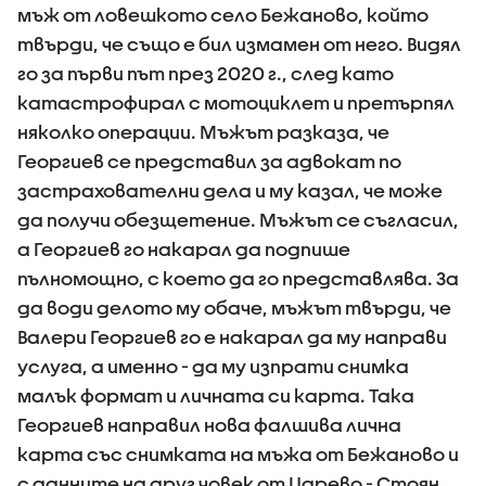
мъж от ловешкото село Бежаново, който
твърди, че също е бил измамен от него. Видял
го за първи път през 2020 г., след като
катастрофирал с мотоциклет и претърпял
няколко операции. Мъжът разказа, че
Георгиев се представил за адвокат по
застрахователни дела и му казал, че може
да получи обезщетение. Мъжът се съгласил,
а Георгиев го накарал да подпише
пълномощно, с което да го представлява. За
да води делото му обаче, мъжът твърди, че
Валери Георгиев го е накарал да му направи
услуга, а именно - да му изпрати снимка
малък формат и личната си карта. Така
Георгиев направил нова фалшива лична
карта със снимката на мъжа от Бежаново и
с данните на друг човек от Царево - Стоян