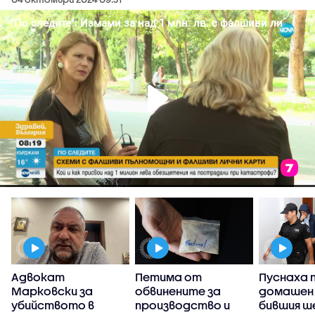
Адвокат
Петима от
Пуснаха 
Марковски за
обвинените за
домашен
убийството в
производство и
бившия ше