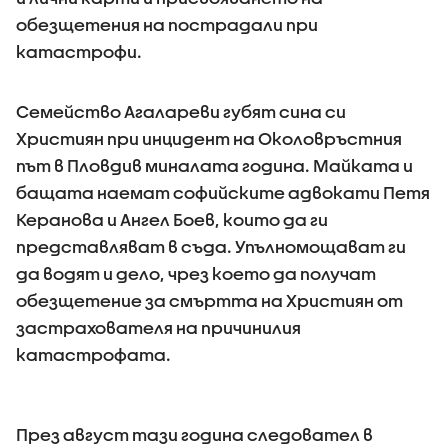
обезщетения на пострадали при
катастрофи.
Семейство Агалареви губят сина си
Християн при инцидент на Околовръстния
път в Пловдив миналата година. Майката и
бащата наемат софийските адвокати Петя
Керанова и Ангел Боев, които да ги
представляват в съда. Упълномощават ги
да водят и дело, чрез което да получат
обезщетение за смъртта на Християн от
застрахователя на причинилия
катастрофата.
През август тази година следовател в