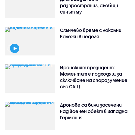
разпространил, съобщи
синът му
Слънчево време с локални
валежи в неделя
Иранският президент:
Моментът е подходящ за
сключване на споразумение
със САЩ
Дронове са били засечени
над военен обект в Западна
Германия