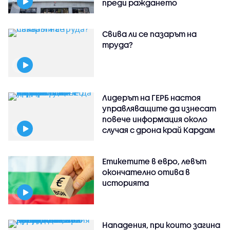
преди раждането
Свива ли се пазарът на
труда?
Лидерът на ГЕРБ настоя
управляващите да изнесат
повече информация около
случая с дрона край Кардам
Етикетите в евро, левът
окончателно отива в
историята
Нападения, при които загина