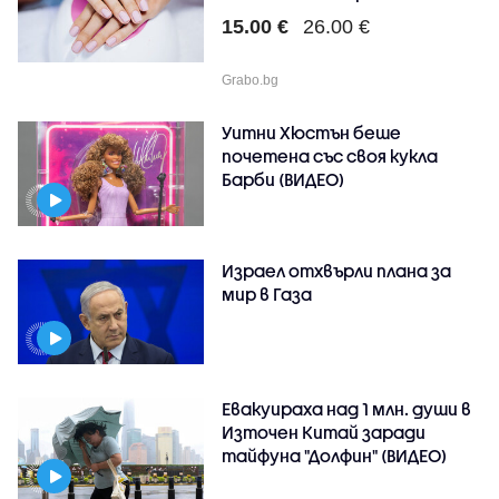
15.00 €
26.00 €
Grabo.bg
Уитни Хюстън беше
почетена със своя кукла
Барби (ВИДЕО)
Израел отхвърли плана за
мир в Газа
Евакуираха над 1 млн. души в
Източен Китай заради
тайфуна "Долфин" (ВИДЕО)