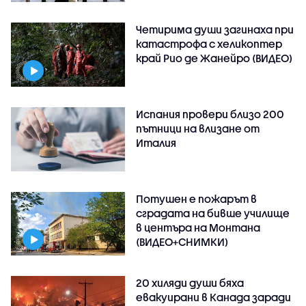
Четирима души загинаха при
катастрофа с хеликоптер
край Рио де Жанейро (ВИДЕО)
Испания провери близо 200
пътници на влизане от
Италия
Потушен е пожарът в
сградата на бивше училище
в центъра на Монтана
(ВИДЕО+СНИМКИ)
20 хиляди души бяха
евакуирани в Канада заради