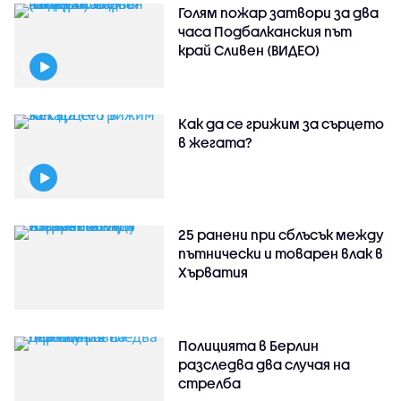
Голям пожар затвори за два
часа Подбалканския път
край Сливен (ВИДЕО)
Как да се грижим за сърцето
в жегата?
25 ранени при сблъсък между
пътнически и товарен влак в
Хърватия
Полицията в Берлин
разследва два случая на
стрелба