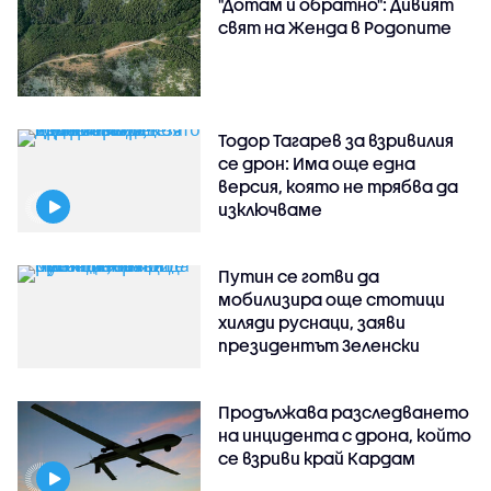
"Дотам и обратно": Дивият
свят на Женда в Родопите
Тодор Тагарев за взривилия
се дрон: Има още една
версия, която не трябва да
изключваме
Путин се готви да
мобилизира още стотици
хиляди руснаци, заяви
президентът Зеленски
Продължава разследването
на инцидента с дрона, който
се взриви край Кардам