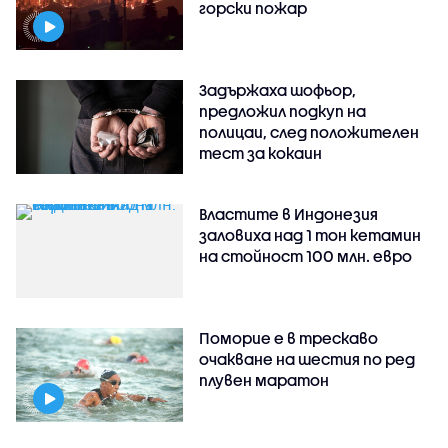
горски пожар
Задържаха шофьор,
предложил подкуп на
полицаи, след положителен
тест за кокаин
Властите в Индонезия
заловиха над 1 тон кетамин
на стойност 100 млн. евро
Поморие е в трескаво
очакване на шестия по ред
плувен маратон