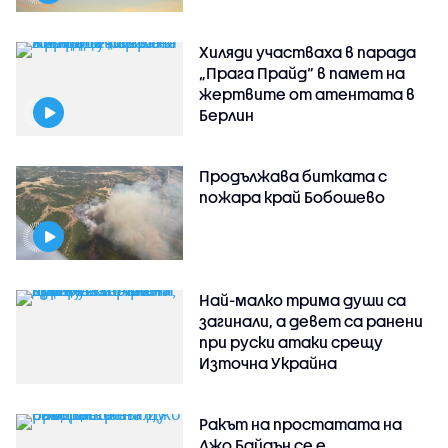
Хиляди участваха в парада
„Прага Прайд“ в памет на
жертвите от атентата в
Берлин
Продължава битката с
пожара край Бобошево
Най-малко трима души са
загинали, а девет са ранени
при руски атаки срещу
Източна Украйна
Ракът на простатата на
Джо Байдън се е