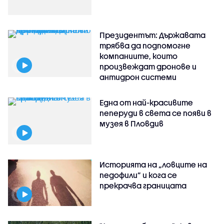
Президентът: Държавата
трябва да подпомогне
компаниите, които
произвеждат дронове и
антидрон системи
Една от най-красивите
пеперуди в света се появи в
музея в Пловдив
Историята на „ловците на
педофили” и кога се
прекрачва границата