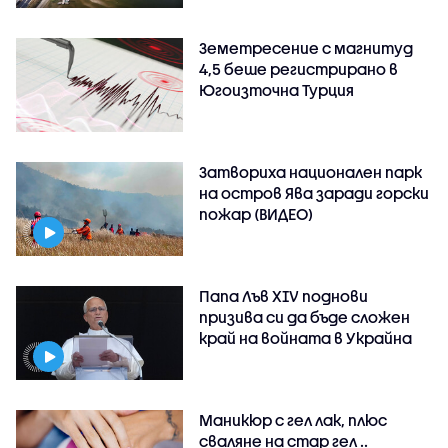
Земетресение с магнитуд
4,5 беше регистрирано в
Югоизточна Турция
Затвориха национален парк
на остров Ява заради горски
пожар (ВИДЕО)
Папа Лъв XIV поднови
призива си да бъде сложен
край на войната в Украйна
Маникюр с гел лак, плюс
сваляне на стар гел ..