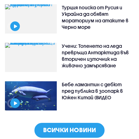
Турция поиска от Русия и
Украйна да обявят
мораториум на атаките в
Черно море
Учени: Топенето на леда
превръща Антарктида във
вторичен източник на
живачно замърсяване
Бебе ламантин с дебют
пред публика в зоопарк в
Южен Китай (ВИДЕО
ВСИЧКИ НОВИНИ