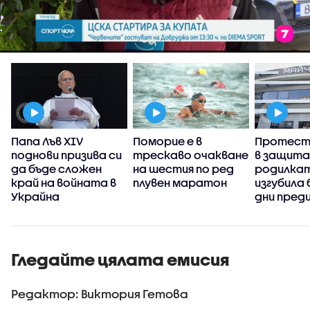
Папа Лъв XIV
Поморие е в
Протест 
а
поднови призива си
трескаво очакване
в защита
да бъде сложен
на шестия по ред
родилкат
край на войната в
плувен маратон
изгубила
Украйна
дни пред
раждане
Гледайте цялата емисия
Редактор: Виктория Гетова