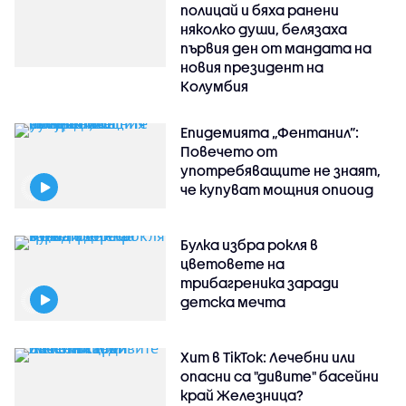
полицай и бяха ранени
няколко души, белязаха
първия ден от мандата на
новия президент на
Колумбия
Епидемията „Фентанил”:
Повечето от
употребяващите не знаят,
че купуват мощния опиоид
Булка избра рокля в
цветовете на
трибагреника заради
детска мечта
Хит в TikTok: Лечебни или
опасни са "дивите" басейни
край Железница?