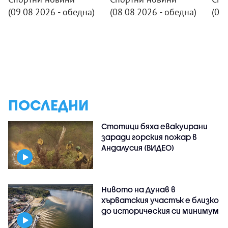
(09.08.2026 - обедна)
(08.08.2026 - обедна)
(07.
ПОСЛЕДНИ
Стотици бяха евакуирани
заради горския пожар в
Андалусия (ВИДЕО)
Нивото на Дунав в
хърватския участък е близко
до историческия си минимум