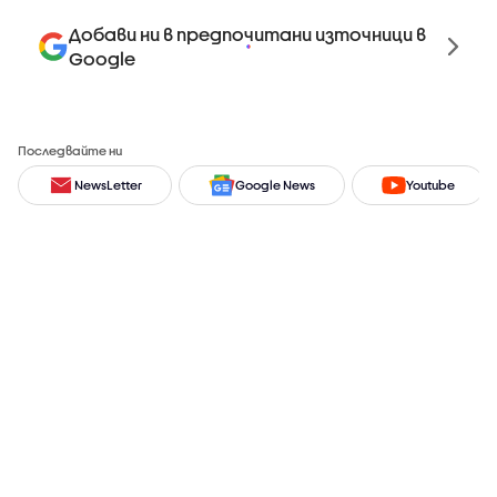
Добави ни в предпочитани източници в
Google
Последвайте ни
NewsLetter
Google News
Youtube