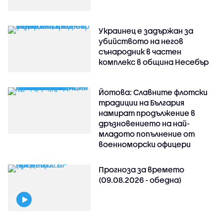
Украинец е задържан за
убийството на негов
сънародник в частен
комплекс в община Несебър
Йотова: Славните флотски
традиции на България
намират продължение в
дръзновението на най-
младото попълнение от
военноморски офицери
Прогноза за времето
(09.08.2026 - обедна)