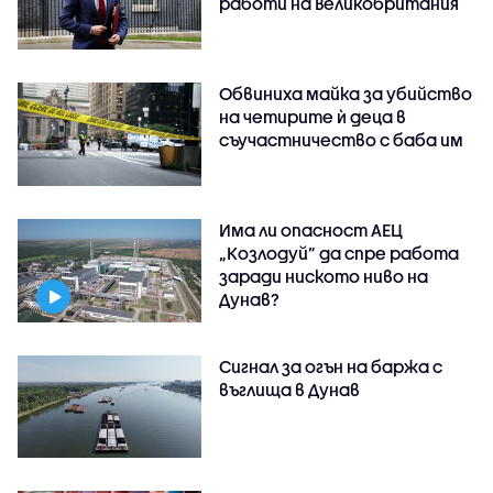
работи на Великобритания
Обвиниха майка за убийство
на четирите ѝ деца в
съучастничество с баба им
Има ли опасност АЕЦ
„Козлодуй” да спре работа
заради ниското ниво на
Дунав?
Сигнал за огън на баржа с
въглища в Дунав