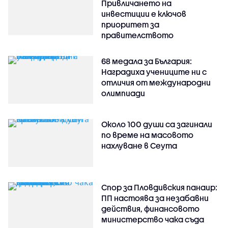
Привличането на
инвестиции е ключов
приоритет за
правителството
68 медала за България:
Наградиха учениците ни с
отличия от международни
олимпиади
Около 100 души са загинали
по време на масовото
нахлуване в Сеута
Спор за Пловдивския панаир:
ПП настоява за незабавни
действия, финансовото
министерство чака съда