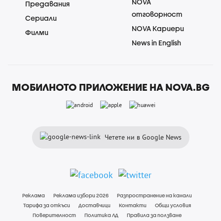
NOVA
Предавания
отговорност
Сериали
NOVA Кариери
Филми
News in English
МОБИЛНОТО ПРИЛОЖЕНИЕ НА NOVA.BG
Четете ни в Google News
Реклама
Реклама избори 2026
Разпространение на канали
Тарифа за откъси
Доставчици
Контакти
Общи условия
Поверителност
Политика ЛД
Правила за ползване