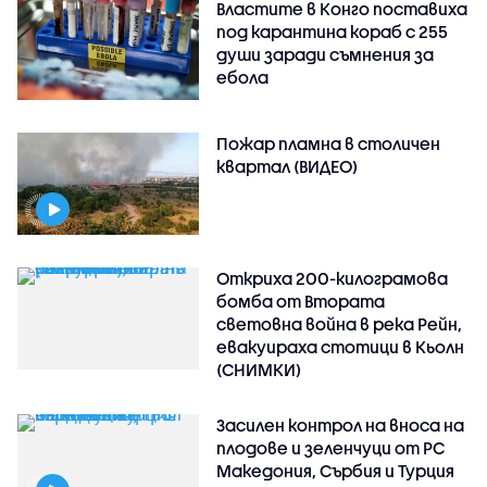
Властите в Конго поставиха
под карантина кораб с 255
души заради съмнения за
ебола
Пожар пламна в столичен
квартал (ВИДЕО)
Откриха 200-килограмова
бомба от Втората
световна война в река Рейн,
евакуираха стотици в Кьолн
(СНИМКИ)
Засилен контрол на вноса на
плодове и зеленчуци от РС
Македония, Сърбия и Турция