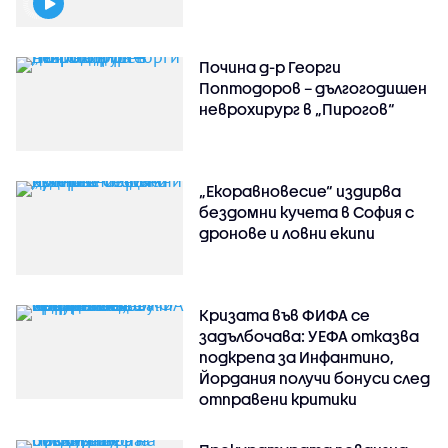
Почина д-р Георги
Поптодоров – дългогодишен
неврохирург в „Пирогов“
„Екоравновесие“ издирва
бездомни кучета в София с
дронове и ловни екипи
Кризата във ФИФА се
задълбочава: УЕФА отказва
подкрепа за Инфантино,
Йордания получи бонуси след
отправени критики