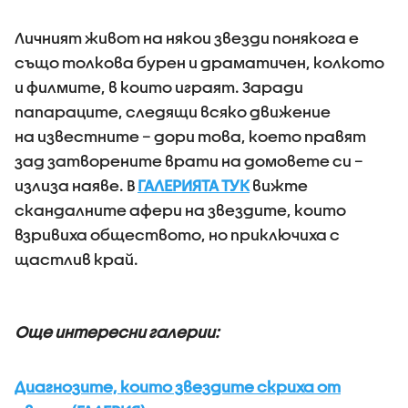
Личният живот на някои звезди понякога е
също толкова бурен и драматичен, колкото
и филмите, в които играят. Заради
папараците, следящи всяко движение
на известните – дори това, което правят
зад затворените врати на домовете си –
излиза наяве. В
ГАЛЕРИЯТА ТУК
вижте
скандалните афери на звездите, които
взривиха обществото, но приключиха с
щастлив край.
Още интересни галерии:
Диагнозите, които звездите скриха от