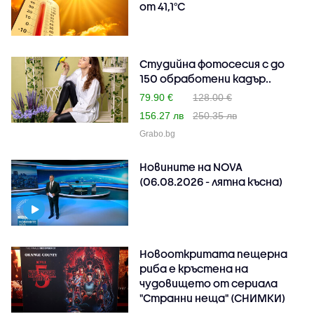
от 41,1°C
Студийна фотосесия с до
150 обработени кадър..
79.90 €
128.00 €
156.27 лв
250.35 лв
Grabo.bg
Новините на NOVA
(06.08.2026 - лятна късна)
Новооткритата пещерна
риба е кръстена на
чудовището от сериала
"Странни неща" (СНИМКИ)