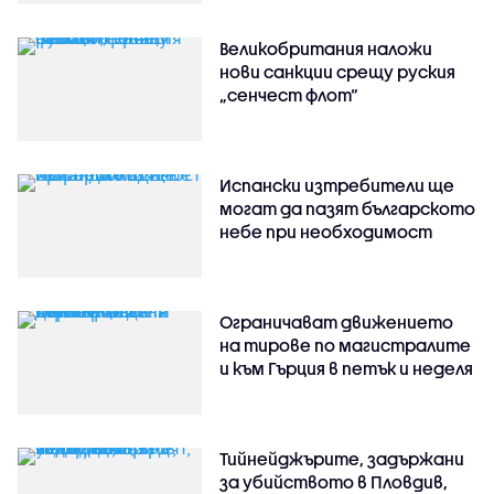
Великобритания наложи
нови санкции срещу руския
„сенчест флот“
Испански изтребители ще
могат да пазят българското
небе при необходимост
Ограничават движението
на тирове по магистралите
и към Гърция в петък и неделя
Тийнейджърите, задържани
за убийството в Пловдив,