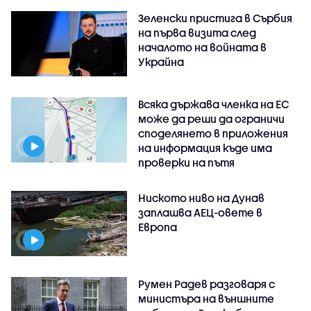
Зеленски пристига в Сърбия
на първа визита след
началото на войната в
Украйна
Всяка държава членка на ЕС
може да реши да ограничи
споделянето в приложения
на информация къде има
проверки на пътя
Ниското ниво на Дунав
заплашва АЕЦ-овете в
Европа
Румен Радев разговаря с
министъра на външните