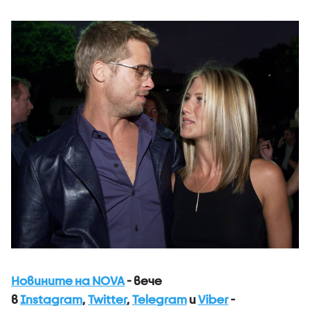
Новините на NOVA
- вече
в
Instagram
,
Twitter
,
Telegram
и
Viber
-