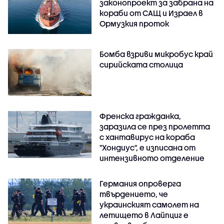
законопроект за забрана на
кораби от САЩ и Израел в
Ормузкия проток
Бомба взриви микробус край
сирийската столица
Френска гражданка,
заразила се през пролетта
с хантавирус на кораба
"Хондиус", е изписана от
интензивното отделение
Германия опроверга
твърдението, че
украинският самолет на
летището в Лайпциг е