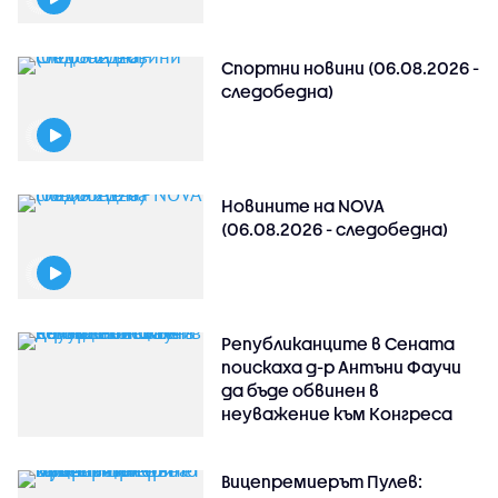
Спортни новини (06.08.2026 -
следобедна)
Новините на NOVA
(06.08.2026 - следобедна)
Републиканците в Сената
поискаха д-р Антъни Фаучи
да бъде обвинен в
неуважение към Конгреса
Вицепремиерът Пулев: