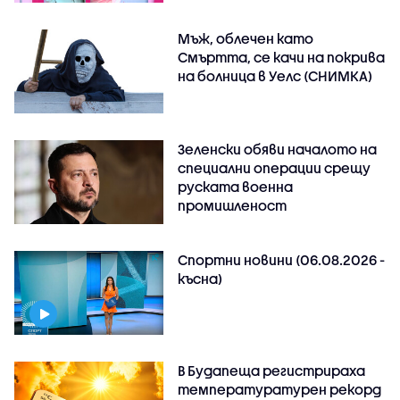
Мъж, облечен като
Смъртта, се качи на покрива
на болница в Уелс (СНИМКА)
Зеленски обяви началото на
специални операции срещу
руската военна
промишленост
Спортни новини (06.08.2026 -
късна)
В Будапеща регистрираха
температуратурен рекорд