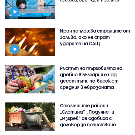
Иран заплашва страните от
Залива, ако не спрат
ударите на САЩ
Ръстът на търговията на
дребно в България е над
десет пъти по-висок от
средния в еврозоната
Столичните райони
„Слатина“, „Подуяне“ и
„Изгрев“ се сдобиха с
договор за почистване