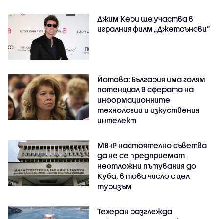
Джим Кери ще участва в
игралния филм „Джетсънови“
Йотова: България има голям
потенциал в сферата на
информационните
технологии и изкуствения
интелект
МВнР настоятелно съветва
да не се предприемат
неотложни пътувания до
Куба, в това число с цел
туризъм
Техеран разглежда