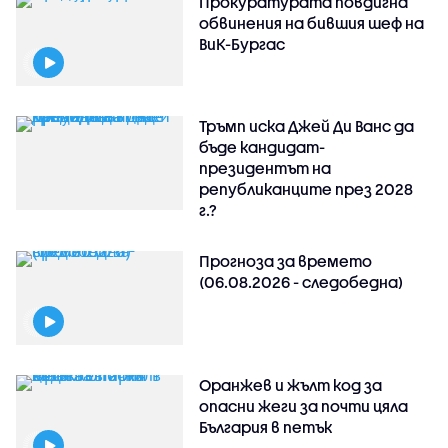
Прокуратурата повдигна
обвинения на бившия шеф на
ВиК-Бургас
Тръмп иска Джей Ди Ванс да
бъде кандидат-
президентът на
републиканците през 2028
г.?
Прогноза за времето
(06.08.2026 - следобедна)
Оранжев и жълт код за
опасни жеги за почти цяла
България в петък