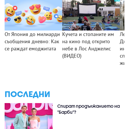
От Япония до милиарди
Кучета и стопаните им
Лео
съобщения дневно: Как
на кино под открито
Дже
се раждат емоджитата
небе в Лос Анджелис
ини
(ВИДЕО)
спа
жив
ПОСЛЕДНИ
Спират продължанието на
"Барби"?