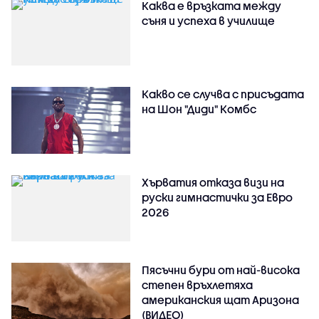
Каква е връзката между
съня и успеха в училище
Какво се случва с присъдата
на Шон "Диди" Комбс
Хърватия отказа визи на
руски гимнастички за Евро
2026
Пясъчни бури от най-висока
степен връхлетяха
американския щат Аризона
(ВИДЕО)