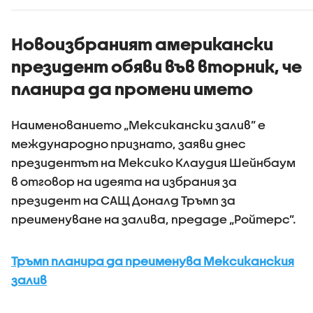
проследяване на
гласа
цените
Новоизбраният американски
президент обяви във вторник, че
планира да промени името
Наименованието „Мексикански залив” е
международно признато, заяви днес
президентът на Мексико Клаудия Шейнбаум
в отговор на идеята на избрания за
президент на САЩ Доналд Тръмп за
преименуване на залива, предаде „Ройтерс”.
Тръмп планира да преименува Мексиканския
залив