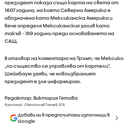
президент показа също карта на света от
1607 година, на която Северна Америка е
обозначена като Мексиканска Америка и
вече определя Мексиканския залив като
такъв - 169 години преди основаването на
САЩ.
В отговор на коментара на Тръмп, че Мексико
„по същество се управлява от картели”,
Шейнбаум заяви, че новоизбраният
президент е зле информиран.
Редактор: Виктория Гетова
Източник:
Светослав Танчев, БТА
Добави ни в предпочитани източници в
Google