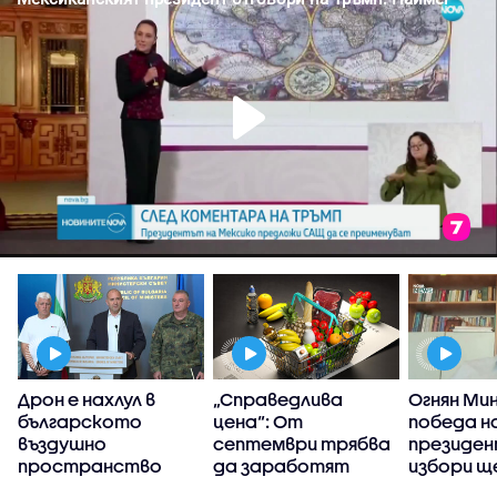
Дрон е нахлул в
„Справедлива
Огнян Мин
българското
цена“: От
победа н
и
въздушно
септември трябва
президе
пространство
да заработят
избори щ
платформите за
минимум 1