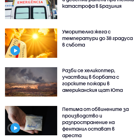
катастрофа в Бразилия
Уморителна жега с
температури до 38 градуса
в събота
Разби се хеликоптер,
участващ в борбата с
горските пожари в
американския щат Юта
Петима от обвинените за
производство и
разпространение на
фентанил остават в
ареста