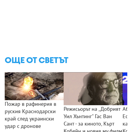
ОЩЕ ОТ СВЕТЪТ
Пожар в рафинерия в
Режисьорът на „Добрият
Абе
руския Краснодарски
Уил Хънтинг“ Гас Ван
Есп
край след украински
Сант - за киното, Кърт
кат
удар с дронове
Кобейн и новия му филм
Кол