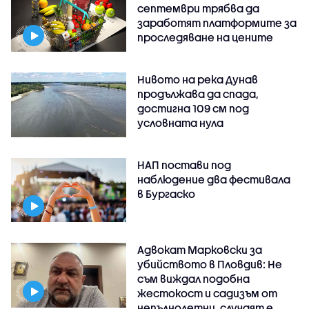
септември трябва да
заработят платформите за
проследяване на цените
Нивото на река Дунав
продължава да спада,
достигна 109 см под
условната нула
НАП постави под
наблюдение два фестивала
в Бургаско
Адвокат Марковски за
убийството в Пловдив: Не
съм виждал подобна
жестокост и садизъм от
непълнолетни, случаят е