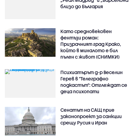
„Реал Мадрид“ и „Барселона“
близо до България
Като средновековен
фентъзи роман:
Призрачният град Крако,
който в миналото е бил
пълен с живот (СНИМКИ)
Психиатърът д-р Веселин
Герев в "Телеграфно
подкастът": Отглеждат се
деца психопати
Сенатът на САЩ прие
законопроект за санкции
срещу Русия и Иран