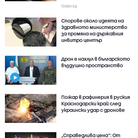
Grabo.bg
Спорове около идеята на
Здравното министерство
за промяна на държавния
инвитро център
Дрон е нахлул в българското
въздушно пространство
Пожар в рафинерия в руския
Краснодарски край след
украински удар с дронове
„Справедлива цена“: От