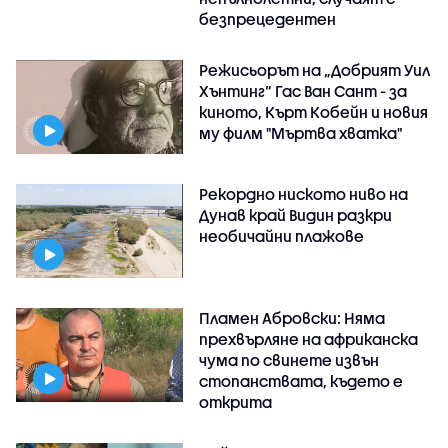
безпрецедентен
Режисьорът на „Добрият Уил
Хънтинг“ Гас Ван Сант - за
киното, Кърт Кобейн и новия
му филм "Мъртва хватка"
Рекордно ниското ниво на
Дунав край Видин разкри
необичайни плажове
Пламен Абровски: Няма
прехвърляне на африканска
чума по свинете извън
стопанствата, където е
открита