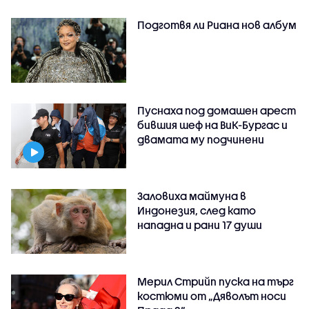
Подготвя ли Риана нов албум
Пуснаха под домашен арест
бившия шеф на ВиК-Бургас и
двамата му подчинени
Заловиха маймуна в
Индонезия, след като
нападна и рани 17 души
Мерил Стрийп пуска на търг
костюми от „Дяволът носи