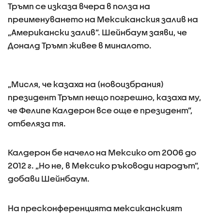
Тръмп се изказа вчера в полза на
преименуването на Мексиканския залив на
„Американски залив”. Шейнбаум заяви, че
Доналд Тръмп живее в миналото.
„Мисля, че казаха на (новоизбрания)
президент Тръмп нещо погрешно, казаха му,
че Фелипе Калдерон все още е президент”,
отбеляза тя.
Калдерон бе начело на Мексико от 2006 до
2012 г. „Но не, в Мексико ръководи народът”,
добави Шейнбаум.
На пресконференцията мексиканският