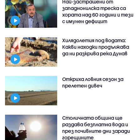
Най-застрашени от
западнонилска треска са
хората над 60 години и тези
с имунен дефицит
Хилядолетия под водата:
Какви находки продължава
да ни разкрива река Дунав
Откриха ловния сезон за
прелетен дивеч
Столичната община ще
раздава безплатна вода и
през почивните дни заради
горещините