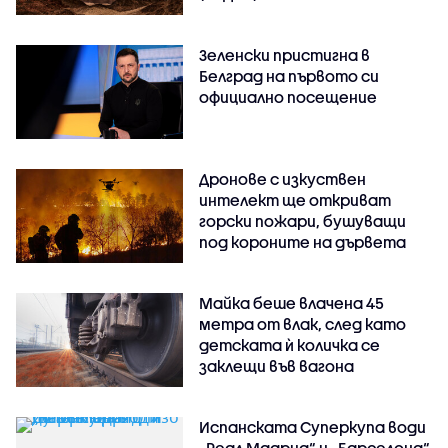
Зеленски пристигна в
Белград на първото си
официално посещение
Дронове с изкуствен
интелект ще откриват
горски пожари, бушуващи
под короните на дървета
Майка беше влачена 45
метра от влак, след като
детската ѝ количка се
заклещи във вагона
Испанската Суперкупа води