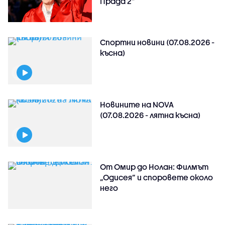
Прада 2“
Спортни новини (07.08.2026 -
късна)
Новините на NOVA
(07.08.2026 - лятна късна)
От Омир до Нолан: Филмът
„Одисея” и споровете около
него