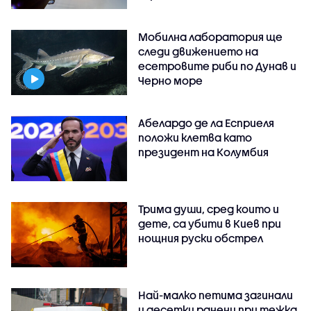
Мобилна лаборатория ще
следи движението на
есетровите риби по Дунав и
Черно море
Абелардо де ла Есприеля
положи клетва като
президент на Колумбия
Трима души, сред които и
дете, са убити в Киев при
нощния руски обстрел
Най-малко петима загинали
и десетки ранени при тежка