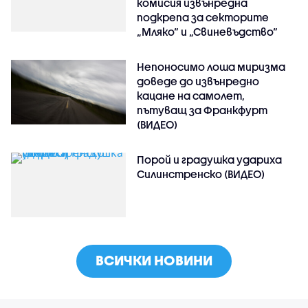
комисия извънредна
подкрепа за секторите
„Мляко“ и „Свиневъдство“
Непоносимо лоша миризма
доведе до извънредно
кацане на самолет,
пътуващ за Франкфурт
(ВИДЕО)
Порой и градушка удариха
Силинстренско (ВИДЕО)
ВСИЧКИ НОВИНИ