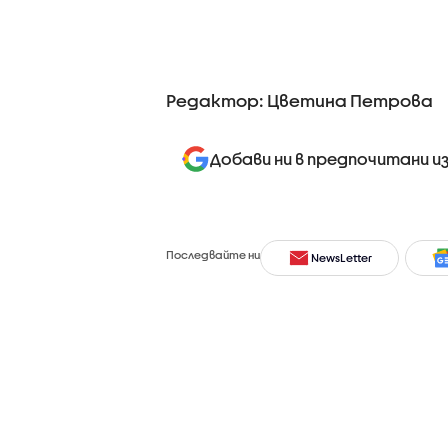
Редактор: Цветина Петрова
Добави ни в предпочитани и
Последвайте ни
NewsLetter