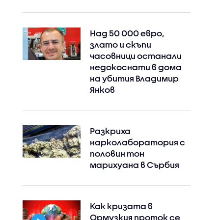
Над 50 000 евро,
злато и скъпи
часовници останали
недокоснати в дома
на убития Владимир
Янков
Разкриха
нарколаборатория с
половин тон
марихуана в Сърбия
Как кризата в
Ормузкия проток се