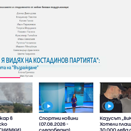
жар в
Спортни новини
Казусът „ВиК
ско
(07.08.2026 -
Хотели плащ
СНИМКИ)
следобедна)
30 000 лева 