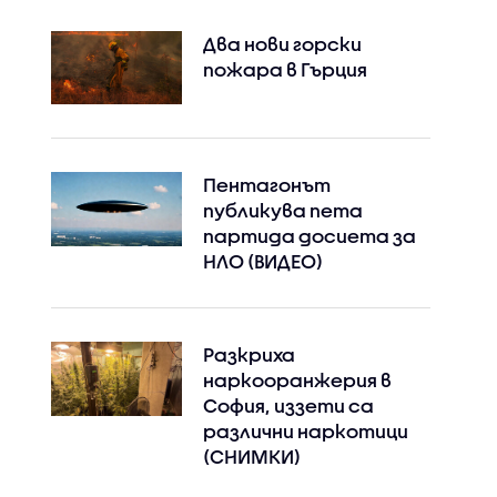
Два нови горски
пожара в Гърция
Пентагонът
публикува пета
партида досиета за
НЛО (ВИДЕО)
Разкриха
наркооранжерия в
София, иззети са
различни наркотици
(СНИМКИ)