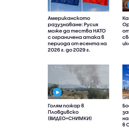
Американското
Ка
разузнаване: Русия
Ор
може да тества НАТО
от
с ограничена атака в
св
периода от есента на
ик
2026 г. до 2029 г.
Голям пожар в
Бо
Пловдивско
за
(ВИДЕО+СНИМКИ)
на
в 