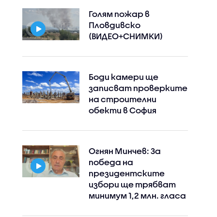
Голям пожар в
Пловдивско
(ВИДЕО+СНИМКИ)
Боди камери ще
записват проверките
на строителни
обекти в София
Огнян Минчев: За
победа на
президентските
избори ще трябват
минимум 1,2 млн. гласа