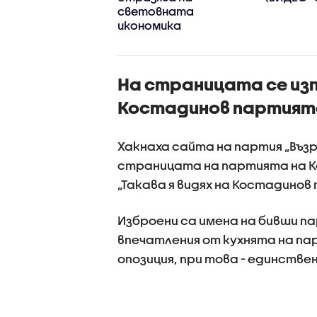
 неморално и
световната
иемливо
икономика
На страницата се изп
Костадинов партията
Хакнаха сайта на партия „Въз
страницата на партията на К
„Такава я видях на Костадинов
Изброени са имена на бивши п
впечатления от кухнята на п
опозиция, при това - единствен