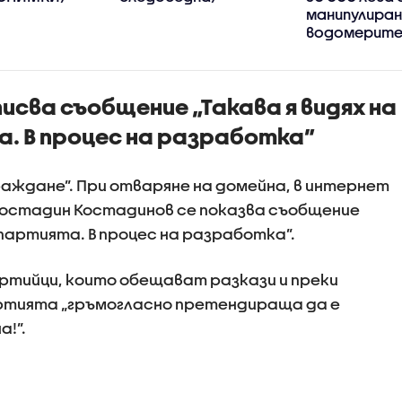
манипулиран
водомерите
изнудване
исва съобщение „Такава я видях на
. В процес на разработка”
раждане”. При отваряне на домейна, в интернет
остадин Костадинов се показва съобщение
 партията. В процес на разработка”.
артийци, които обещават разкази и преки
артията „гръмогласно претендираща да е
а!”.