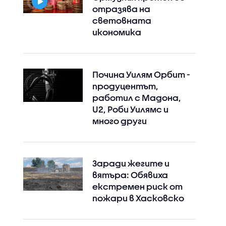
отразява на
световната
икономика
Почина Уилям Орбит -
продуцентът,
работил с Мадона,
U2, Роби Уилямс и
много други
Instagram
Facebook
Заради жегите и
вятъра: Обявиха
екстремен риск от
пожари в Хасковско