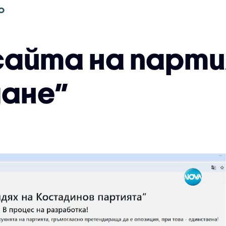
О
сайта на парти
ане”