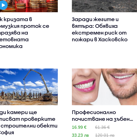
к кризата в
Заради жегите и
музкия проток се
вятъра: Обявиха
разява на
екстремен риск от
етовната
пожари в Хасковско
ономика
ди камери ще
Професионално
писват проверките
почистване на зъбен
 строителни обекти
камък и по..
16.99 €
61.36 €
София
33.23 лв
120.01 лв