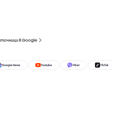
зточници в Google
Google News
Youtube
Viber
TikTok