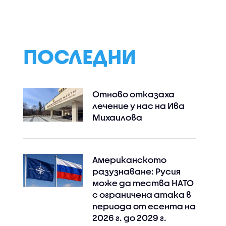
е на
призовава да търсим
само в евро:
 и
смисъла
Бизнесът запаз
двойното
обозначение до 
на сезона
ПОСЛЕДНИ
Отново отказаха
лечение у нас на Ива
Михаилова
Американското
разузнаване: Русия
може да тества НАТО
с ограничена атака в
периода от есента на
2026 г. до 2029 г.