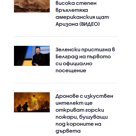
висока степен
връхлетяха
американския щат
Аризона (ВИДЕО)
Зеленски пристигна в
Белград на първото
си официално
посещение
Дронове с изкуствен
интелект ще
откриват горски
пожари, бушуващи
под короните на
дървета