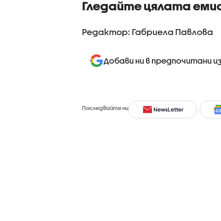
Гледайте цялата еми
Редактор: Габриела Павлова
Добави ни в предпочитани и
Последвайте ни
NewsLetter