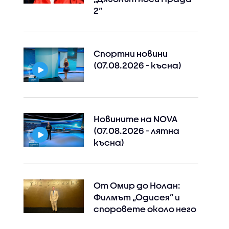
2“
Спортни новини
(07.08.2026 - късна)
Новините на NOVA
(07.08.2026 - лятна
късна)
От Омир до Нолан:
Филмът „Одисея” и
споровете около него