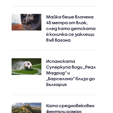
Майка беше влачена
45 метра от влак,
след като детската
ѝ количка се заклещи
във вагона
Испанската
Суперкупа води „Реал
Мадрид“ и
„Барселона“ близо до
България
Като средновековен
фентъзи роман: