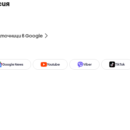
сия
зточници в Google
Google News
Youtube
Viber
TikTok