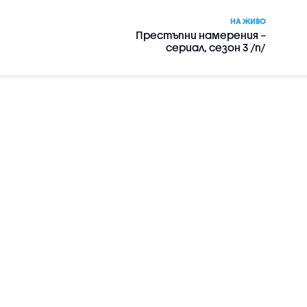
НА ЖИВО
Престъпни намерения –
сериал, сезон 3 /п/