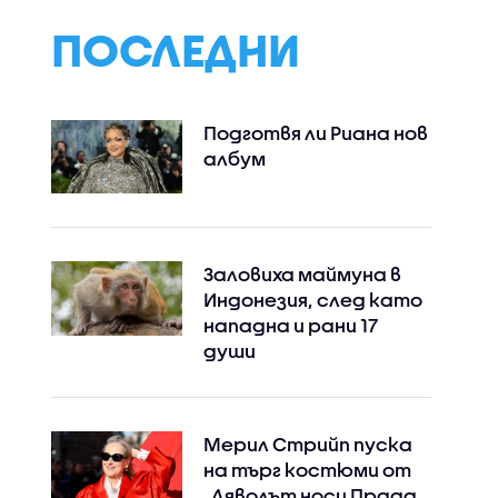
ПОСЛЕДНИ
Подготвя ли Риана нов
албум
Instagram
Facebook
Заловиха маймуна в
Индонезия, след като
нападна и рани 17
души
Мерил Стрийп пуска
на търг костюми от
„Дяволът носи Прада