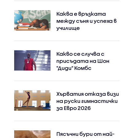
Каква е връзката
между съня и успеха в
училище
Какво се случва с
присъдата на Шон
"Диди" Комбс
Хърватия отказа визи
на руски гимнастички
за Евро 2026
Пясъчни бури от най-