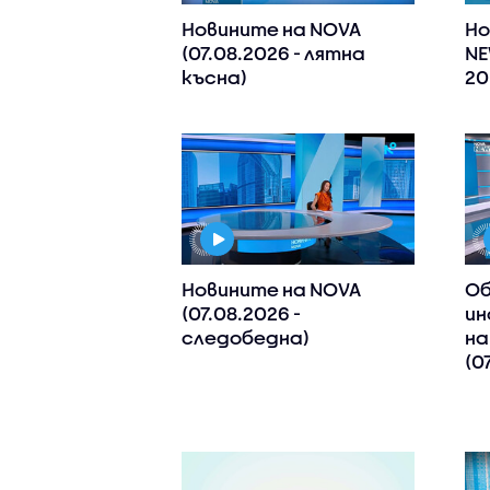
Новините на NOVA
Но
(07.08.2026 - лятна
NE
късна)
20
Новините на NOVA
Об
(07.08.2026 -
ин
следобедна)
на
(0