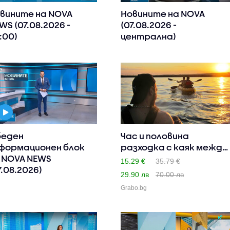
вините на NOVA
Новините на NOVA
WS (07.08.2026 -
(07.08.2026 -
:00)
централна)
еден
Час и половина
формационен блок
разходка с каяк между
 NOVA NEWS
Равда и..
15.29 €
35.79 €
7.08.2026)
29.90 лв
70.00 лв
Grabo.bg