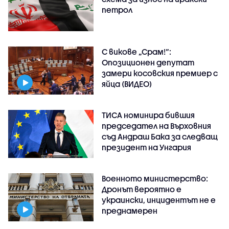
петрол
С викове „Срам!“:
Опозиционен депутат
замери косовския премиер с
яйца (ВИДЕО)
ТИСА номинира бившия
председател на Върховния
съд Андраш Бака за следващ
президент на Унгария
Военното министерство:
Дронът вероятно е
украински, инцидентът не е
преднамерен