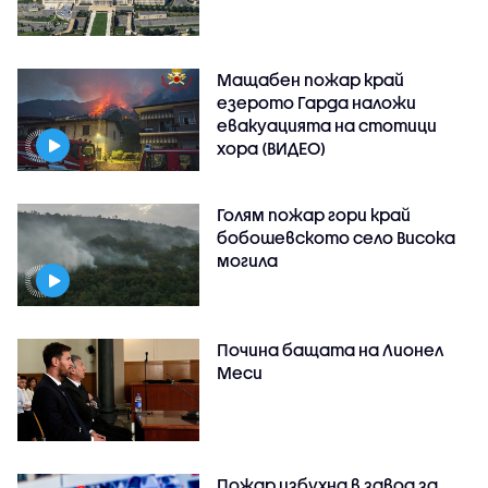
Мащабен пожар край
езерото Гарда наложи
евакуацията на стотици
хора (ВИДЕО)
Голям пожар гори край
бобошевското село Висока
могила
Почина бащата на Лионел
Меси
Пожар избухна в завод за