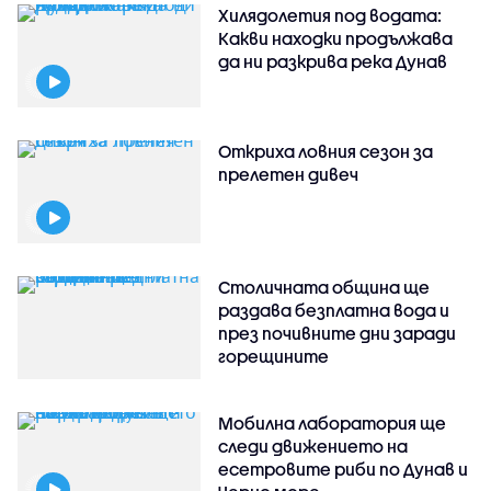
Хилядолетия под водата:
Какви находки продължава
да ни разкрива река Дунав
Откриха ловния сезон за
прелетен дивеч
Столичната община ще
раздава безплатна вода и
през почивните дни заради
горещините
Мобилна лаборатория ще
следи движението на
есетровите риби по Дунав и