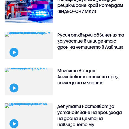
рециклиране край Ротердам
(ВИДЕО+СНИМКИ)
Русия отхвърли обвиненията
за участие в инцидента с
дрон на летището в Лайпциг
Магията Лондон:
Английската столица през
погледа на младите
Депутати настояват за
установяване на произхода
на дрона и целта на
навлизането му