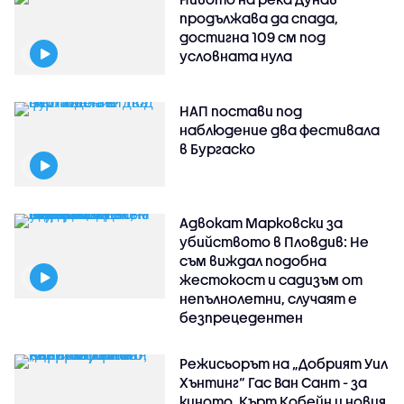
продължава да спада,
достигна 109 см под
условната нула
НАП постави под
наблюдение два фестивала
в Бургаско
Адвокат Марковски за
убийството в Пловдив: Не
съм виждал подобна
жестокост и садизъм от
непълнолетни, случаят е
безпрецедентен
Режисьорът на „Добрият Уил
Хънтинг“ Гас Ван Сант - за
киното, Кърт Кобейн и новия