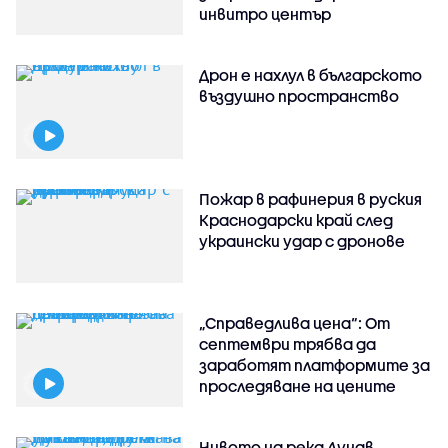
инвитро център
Дрон е нахлул в българското
въздушно пространство
Пожар в рафинерия в руския
Краснодарски край след
украински удар с дронове
„Справедлива цена“: От
септември трябва да
заработят платформите за
проследяване на цените
Нивото на река Дунав