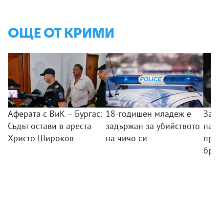
ОЩЕ ОТ КРИМИ
Аферата с ВиК – Бургас:
18-годишен младеж е
Зад
Съдът остави в ареста
задържан за убийството
пал
Христо Широков
на чичо си
пре
бря