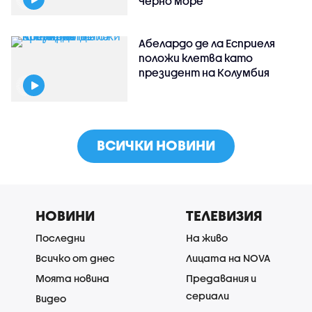
Черно море
Абелардо де ла Есприеля
положи клетва като
президент на Колумбия
ВСИЧКИ НОВИНИ
НОВИНИ
ТЕЛЕВИЗИЯ
Последни
На живо
Всичко от днес
Лицата на NOVA
Моята новина
Предавания и
сериали
Видео