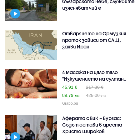
българското небе, службите
изясняват чий е
Отварянето на Ормузкия
проток зависи от САЩ,
заяви Иран
4 масажа на цяло тяло
"Изкушението на султан..
45.91 €
217.30 €
89.79 лв
425.00 лв
Grabo.bg
Аферата с ВиК – Бургас:
Съдът остави в ареста
Христо Широков