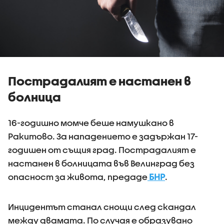
Пострадалият е настанен в
болница
16-годишно момче беше намушкано в
Ракитово. За нападението е задържан 17-
годишен от същия град. Пострадалият е
настанен в болницата във Велинград без
опасност за живота, предаде
БНР
.
Инцидентът станал снощи след скандал
между двамата. По случая е образувано