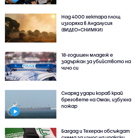
Над 4000 хектара площ
изгоряха в Андалусия
(ВИДЕО+СНИМКИ)
18-годишен младеж е
задържан за убийството на
чичо си
Снаряд удари кораб край
бреговете на Оман, избухна
пожар
Багдад и Техеран обсъждат
схема за износ на иракски