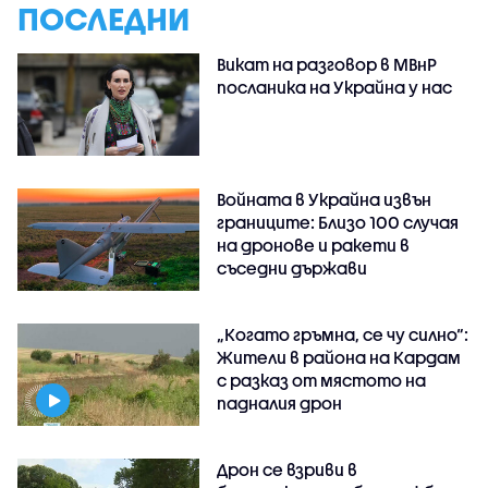
ПОСЛЕДНИ
Викат на разговор в МВнР
посланика на Украйна у нас
Войната в Украйна извън
границите: Близо 100 случая
на дронове и ракети в
съседни държави
„Когато гръмна, се чу силно“:
Жители в района на Кардам
с разказ от мястото на
падналия дрон
Дрон се взриви в