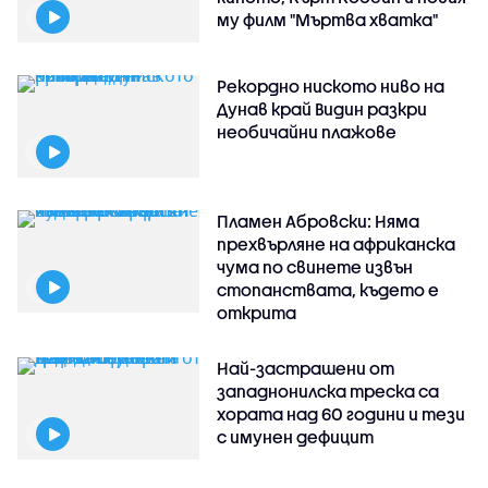
му филм "Мъртва хватка"
Рекордно ниското ниво на
Дунав край Видин разкри
необичайни плажове
Пламен Абровски: Няма
прехвърляне на африканска
чума по свинете извън
стопанствата, където е
открита
Най-застрашени от
западнонилска треска са
хората над 60 години и тези
с имунен дефицит