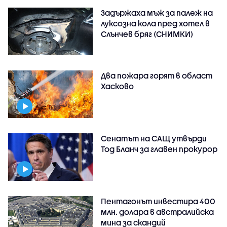
Задържаха мъж за палеж на
луксозна кола пред хотел в
Слънчев бряг (СНИМКИ)
Два пожара горят в област
Хасково
Сенатът на САЩ утвърди
Тод Бланч за главен прокурор
Пентагонът инвестира 400
млн. долара в австралийска
мина за скандий