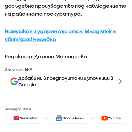
досъдебно производство под наблюдението
на районната прокуратура.
Намушкан и ударен със стол: Млад мъж е
убит край Несебър
Редактор: Дарина Методиева
Източник:
БНР
Добави ни в предпочитани източници в
Google
Последвайте ни
NewsLetter
Google News
Youtube