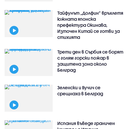
Тайфунът „Долфин” връхлетя
южната японска
префектура Окинава,
Източен Китай се готви за
стихията
Трети ден в Сърбия се борят
с голям горски пожар в
защитена зона около
Белград
Зеленски и Вучич се
срещнаха в Белград
Испания въведе граничен