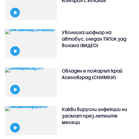
контрол с Италия
Уволниха шофьор на
автобус, гледал TikTok зад
волана (ВИДЕО)
Овладян е пожарът край
Асеновград (СНИМКИ)
Какви вирусни инфекции ни
засягат през летните
месеци