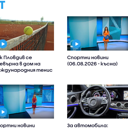
Т
к Пловдив се
Спортни новини
евърна в дом на
(06.08.2026 - късна)
ждународния тенис
ортни новини
За автомобила: