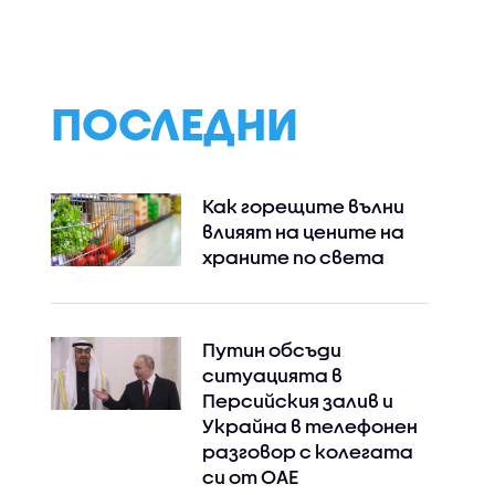
ПОСЛЕДНИ
Как горещите вълни
влияят на цените на
храните по света
Путин обсъди
ситуацията в
Персийския залив и
Украйна в телефонен
разговор с колегата
си от ОАЕ