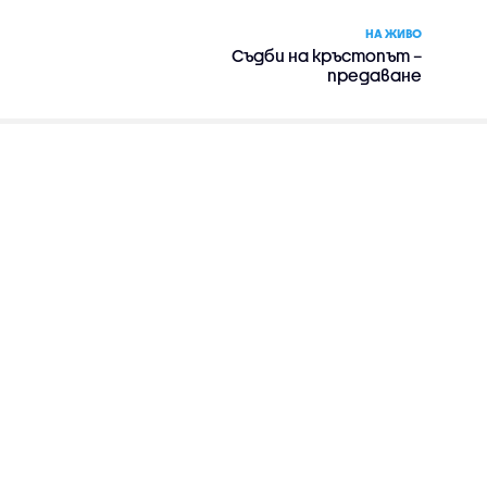
НА ЖИВО
Съдби на кръстопът –
предаване