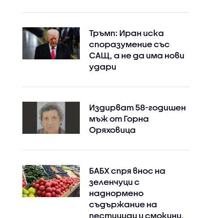
Тръмп: Иран иска
споразумение със
САЩ, а не да има нови
удари
Издирват 58-годишен
мъж от Горна
Оряховица
БАБХ спря внос на
зеленчуци с
наднормено
съдържание на
пестициди и смокини,