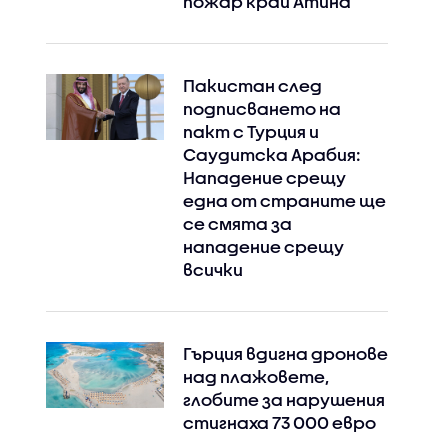
пожар край Атина
Пакистан след
подписването на
пакт с Турция и
Саудитска Арабия:
Нападение срещу
една от страните ще
се смята за
нападение срещу
всички
Гърция вдигна дронове
над плажовете,
глобите за нарушения
стигнаха 73 000 евро