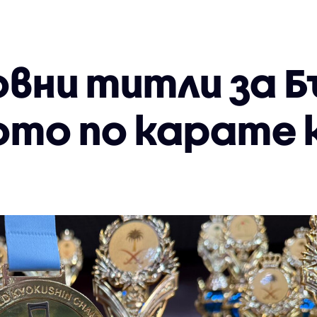
вни титли за Б
то по карате 