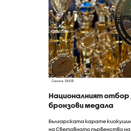
Снимка: БККФ
Националният отбор з
бронзови медала
Българската карате киокушин 
на Световното първенство на