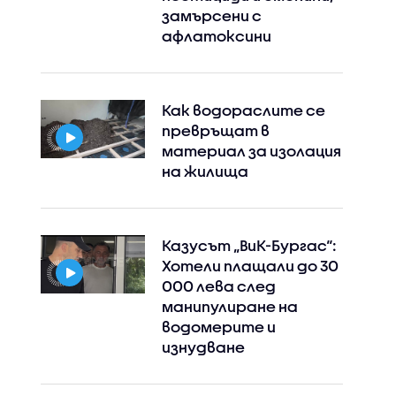
замърсени с
афлатоксини
Как водораслите се
превръщат в
материал за изолация
на жилища
Казусът „ВиК-Бургас“:
Хотели плащали до 30
000 лева след
манипулиране на
водомерите и
изнудване
Instagram
Facebook