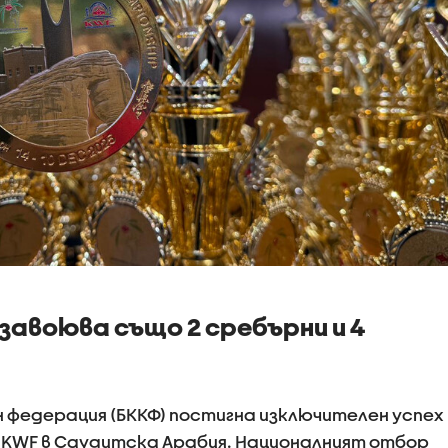
авоюва също 2 сребърни и 4
федерация (БККФ) постигна изключителен успех
 KWF в Саудитска Арабия. Националният отбор