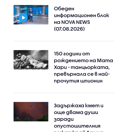
Обеден
информационен блок
на NOVA NEWS
(07.08.2026)
150 години от
рождението на Мата
Хари - танцьорката,
превърнала се в най-
прочутия шпионин
Задържаха кмет и
още двама души
заради
опустошителния