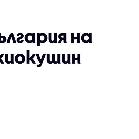
ългария на
киокушин