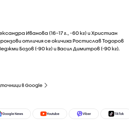
сандра Иванова (16–17 г., -60 кг) и Христиан
а с бронзови отличия се окичиха Ростислав Тодоров
 Неджми Бозов (-90 кг) и Васил Димитров (-90 кг).
зточници в Google
Google News
Youtube
Viber
TikTok