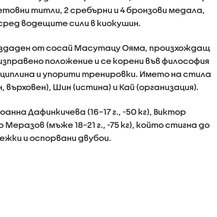
етовни титли, 2 сребърни и 4 бронзови медала,
ред водещите сили в киокушин.
създаден от сосай Масутацу Ояма, произхождащ
в изправено положение и се корени във философия
циплина и упорити тренировки. Името на стила
, върховен), Шин (истина) и Кай (организация).
на Дафинкичева (16–17 г., -50 кг), Виктор
ор Меразов (мъже 18–21 г., -75 кг), който стигна до
жки и оспорвани двубои.