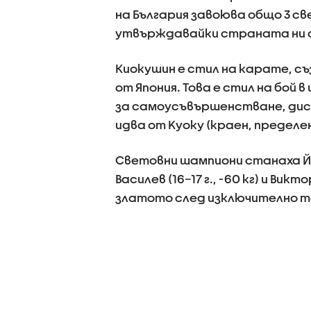
на България завоюва общо 3 св
утвърждавайки страната ни с
Киокушин е стил на карате, 
от Япония. Това е стил на бой 
за самоусъвършенстване, дис
идва от Kуоку (краен, пределен
Световни шампиони станаха Йоан
Василев (16–17 г., -60 кг) и Викт
златото след изключително те