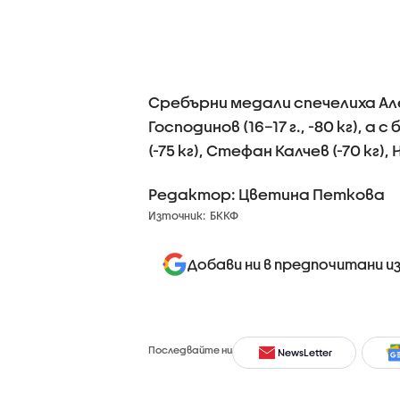
Сребърни медали спечелиха Алек
Господинов (16–17 г., -80 кг), 
(-75 кг), Стефан Калчев (-70 кг),
Редактор: Цветина Петкова
Източник:
БККФ
Добави ни в предпочитани и
Последвайте ни
NewsLetter