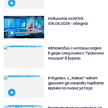
Новините на NOVA
(06.08.2026 - обедна)
Автомобил с испанци падна
в дере след гонка с "Гранична
полиция" в Бургас
И Израел, и „Хамас“ чакат
другият да направи първата
крачка по плана за Газа
Институтът по история на