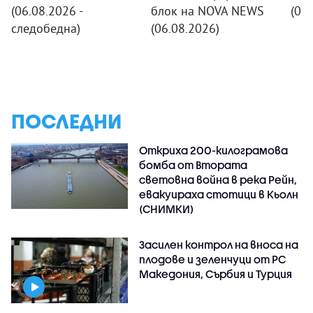
(06.08.2026 -
блок на NOVA NEWS
(06
следобедна)
(06.08.2026)
ПОСЛЕДНИ
Откриха 200-килограмова
бомба от Втората
световна война в река Рейн,
евакуираха стотици в Кьолн
(СНИМКИ)
Засилен контрол на вноса на
плодове и зеленчуци от РС
Македония, Сърбия и Турция