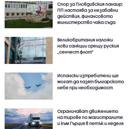
Спор за Пловдивския панаир:
ПП настоява за незабавни
действия, финансовото
министерство чака съда
Великобритания наложи
нови санкции срещу руския
„сенчест флот“
Испански изтребители ще
могат да пазят българското
небе при необходимост
Ограничават движението
на тирове по магистралите
и към Гърция в петък и неделя