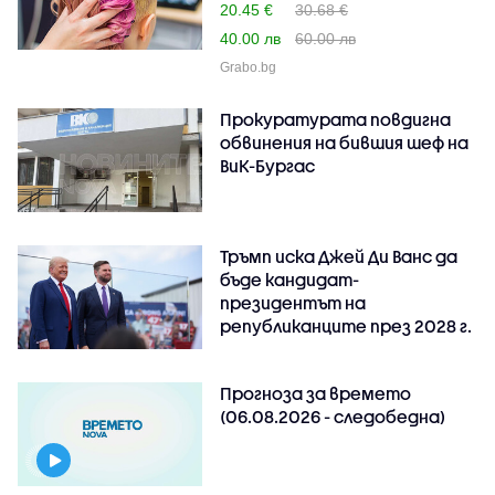
20.45 €
30.68 €
40.00 лв
60.00 лв
Grabo.bg
Прокуратурата повдигна
обвинения на бившия шеф на
ВиК-Бургас
Тръмп иска Джей Ди Ванс да
бъде кандидат-
президентът на
републиканците през 2028 г.
Прогноза за времето
(06.08.2026 - следобедна)