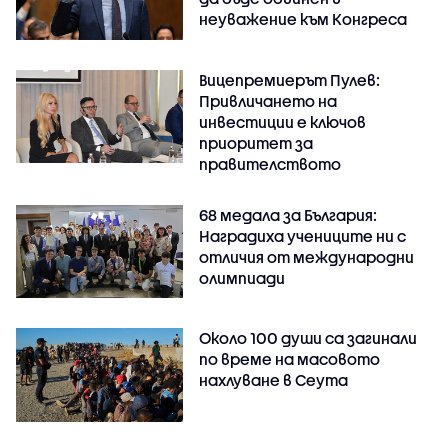
неуважение към Конгреса
Вицепремиерът Пулев:
Привличането на
инвестиции е ключов
приоритет за
правителството
68 медала за България:
Наградиха учениците ни с
отличия от международни
олимпиади
Около 100 души са загинали
по време на масовото
нахлуване в Сеута