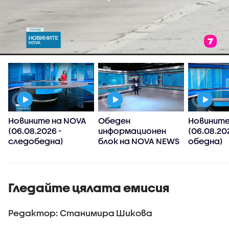
Новините на NOVA
Обеден
Новините
(06.08.2026 -
информационен
(06.08.20
следобедна)
блок на NOVA NEWS
обедна)
(06.08.2026)
Гледайте цялата емисия
Редактор: Станимира Шикова