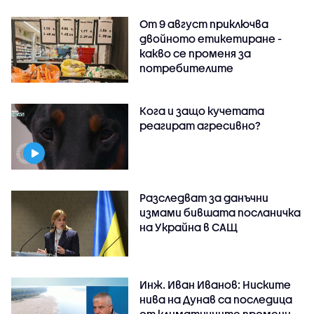
От 9 август приключва
двойното етикетиране -
какво се променя за
потребителите
Кога и защо кучетата
реагират агресивно?
Разследват за данъчни
измами бившата посланичка
на Украйна в САЩ
Инж. Иван Иванов: Ниските
нива на Дунав са последица
от климатичните промени,