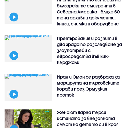
българските емигранти в
Северна Америка - близо 60
тона архивни документи,
книги, снимки и оборудване
Претърсвания и разпити в
два града по разследване за
злоупотреби с
евросредства във ВиК-
Кърджали
Иран и Оман се разбраха за
маршрута на търговските
кораби през Ормузкия
проток
Жена от Варна търси
истината за внезапната
смърт на детето си в края