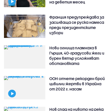
на деветия месец
Франция предупреждава за
засилваща се руска намеса
преди президентските
избори
Нови огнища пламнаха в
Гърция, 40-градусови жеги и
бурен вятър усложняват
обстановката
ООН отчете рекорден брой
цивилни жертви в Украйна
от 2022 г. насам
Нов спад на нивото на река