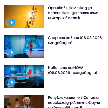
Оранжев и жълт код за
опасни жеги за почти цяла
България в петък
Спортни новини (06.08.2026 -
следобедна)
Новините на NOVA
(06.08.2026 - следобедна)
Републиканците в Сената
поискаха д-р Антъни Фаучи
да бъде обвинен в