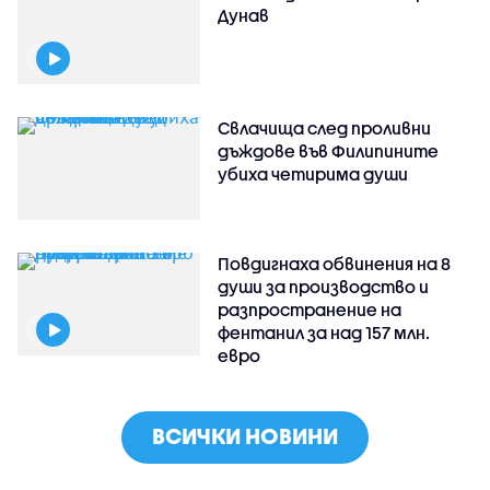
Дунав
Свлачища след проливни
дъждове във Филипините
убиха четирима души
Повдигнаха обвинения на 8
души за производство и
разпространение на
фентанил за над 157 млн.
евро
ВСИЧКИ НОВИНИ