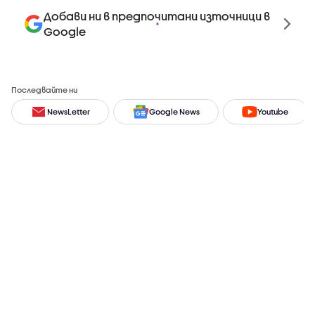
Добави ни в предпочитани източници в
Google
Последвайте ни
NewsLetter
Google News
Youtube