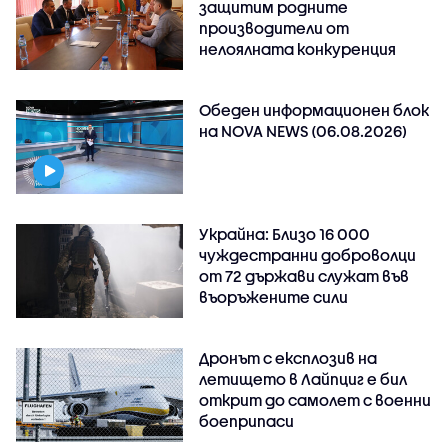
защитим родните
производители от
нелоялната конкуренция
Обеден информационен блок
на NOVA NEWS (06.08.2026)
Украйна: Близо 16 000
чуждестранни доброволци
от 72 държави служат във
въоръжените сили
Дронът с експлозив на
летището в Лайпциг е бил
открит до самолет с военни
боеприпаси