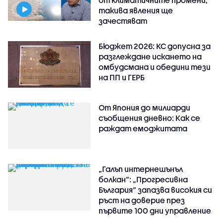
такива явления ще
зачестяват
Бюджет 2026: КС допусна за
разглеждане искането на
омбудсмана и обедини тези
на ПП и ГЕРБ
От Япония до милиарди
съобщения дневно: Как се
раждат емоджитата
„Галъп интернешънъл
болкан“: „Прогресивна
България“ запазва високия си
ръст на доверие през
първите 100 дни управление