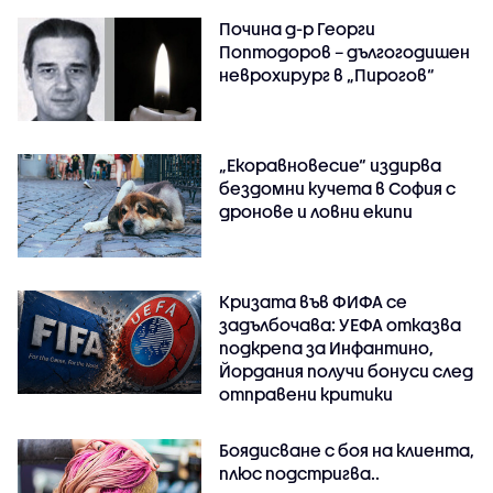
Почина д-р Георги
Поптодоров – дългогодишен
неврохирург в „Пирогов“
„Екоравновесие“ издирва
бездомни кучета в София с
дронове и ловни екипи
Кризата във ФИФА се
задълбочава: УЕФА отказва
подкрепа за Инфантино,
Йордания получи бонуси след
отправени критики
Боядисване с боя на клиента,
плюс подстригва..