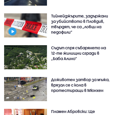
Тийнейджърите, задържани
за убийството в Пловдив,
твърдят, че са „ловци на
педофили”
Съдът спря събарянето на
12-те жилищни сгради в
„Баба Алино“
Доживотен затвор за мъжа,
врязал се с кола в
протестиращи в Мюнхен
Пламен Абровски: Ще