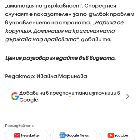
„имитация на държавност”. Според нея
случаят е показателен за по-дълбок проблем
в управлението на страната.
„Нарича се
корупция. Доминация на криминалната
държава над правовата”
, добави тя.
Целия разговор гледайте във видеото.
Редактор: Ивайла Маринова
Добави ни в предпочитани източници в
Google
Последвайте ни
NewsLetter
Google News
Youtube