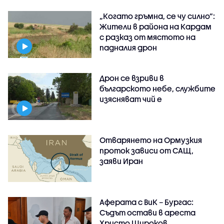
„Когато гръмна, се чу силно“:
Жители в района на Кардам
с разказ от мястото на
падналия дрон
Дрон се взриви в
българското небе, службите
изясняват чий е
Отварянето на Ормузкия
проток зависи от САЩ,
заяви Иран
Аферата с ВиК – Бургас:
Съдът остави в ареста
Христо Широков