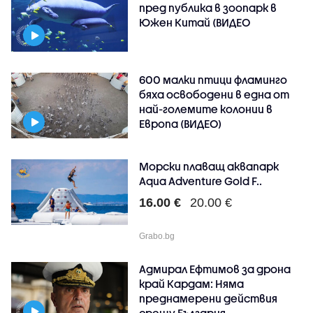
пред публика в зоопарк в
Южен Китай (ВИДЕО
600 малки птици фламинго
бяха освободени в една от
най-големите колонии в
Европа (ВИДЕО)
Морски плаващ аквапарк
Aqua Adventure Gold F..
16.00 €
20.00 €
Grabo.bg
Адмирал Ефтимов за дрона
край Кардам: Няма
преднамерени действия
срещу България