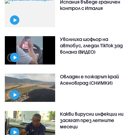
Испания въведе граничен
контрол с Италия
Уволниха шофьор на
автобус, гледал TikTok зад
волана (ВИДЕО)
Овладян е пожарът край
Асеновград (СНИМКИ)
Какви вирусни инфекции ни
засягат през летните
месеци