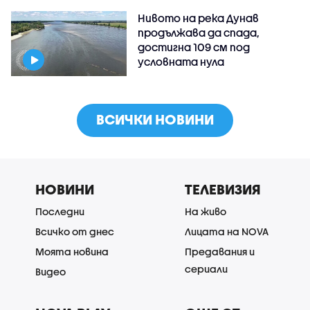
Нивото на река Дунав
продължава да спада,
достигна 109 см под
условната нула
ВСИЧКИ НОВИНИ
НОВИНИ
ТЕЛЕВИЗИЯ
Последни
На живо
Всичко от днес
Лицата на NOVA
Моята новина
Предавания и
сериали
Видео