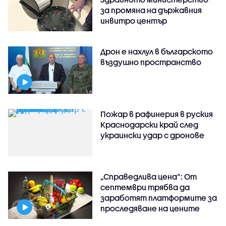
за промяна на държавния
инвитро център
Дрон е нахлул в българското
въздушно пространство
Пожар в рафинерия в руския
Краснодарски край след
украински удар с дронове
„Справедлива цена“: От
септември трябва да
заработят платформите за
проследяване на цените