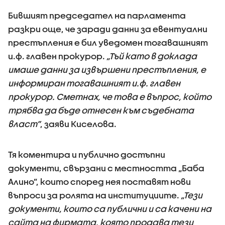
Бившият председател на парламента
разкри още, че заради данни за евентуални
престъпления е бил уведомен тогавашният
и.ф. главен прокурор.
„Тъй като в доклада
имаше данни за извършени престъпления, е
информиран тогавашният и.ф. главен
прокурор. Сметнах, че това е въпрос, който
трябва да бъде отнесен към съдебната
власт”
, заяви Киселова.
Тя коментира и публично достъпни
документи, свързани с местността „Баба
Алино”, които според нея поставят нови
въпроси за ролята на институциите.
„Тези
документи, които са публични и са качени на
сайта на фирмата, която продава тези