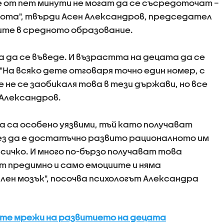
е от пет минути не могат да се съсредоточат –
абота", твърди Асен Александров, председател
те в средното образование.
а да се въведе. И възрастта на децата да се
"На всяко дете отговаря точно един номер, с
е не се заобикаля това в тези държави, но все
и Александров.
 са особено уязвими, тъй като получават
ез да е достатъчно развито рационалното им
всичко. И много по-бързо получават това
 предимно и само емоциите и няма
ен мозък", посочва психологът Александра
ите мрежи на развитието на децата