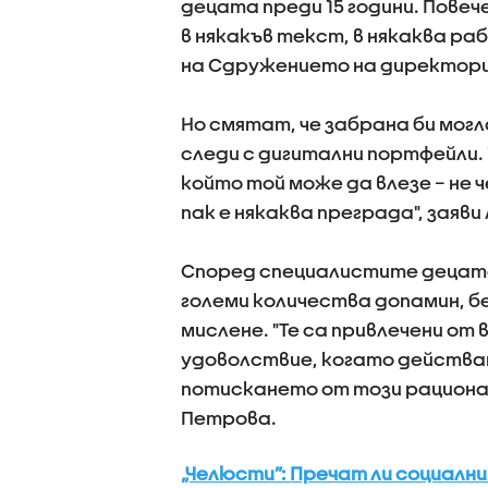
децата преди 15 години. Повеч
в някакъв текст, в някаква р
на Сдружението на директори
Но смятат, че забрана би могл
следи с дигитални портфейли. 
който той може да влезе – не ч
пак е някаква преграда", заяв
Според специалистите децата
големи количества допамин, б
мислене. "Те са привлечени от 
удоволствие, когато действат
потискането от този рационал
Петрова.
„Челюсти”: Пречат ли социалн