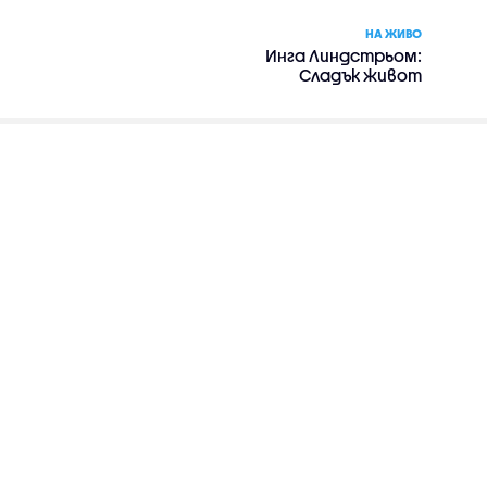
НА ЖИВО
Инга Линдстрьом:
Сладък живот