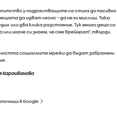
бопитство у подрастващите се стига до пасивно
нещата да идват лесно – да не ги мислиш. Така
 един или два клика разстояние. Тук много деца са
а или иначе си знаем, че сме брейнрот", твърди
ността социалните мрежи да бъдат забранени
ия.
 Караиванова
зточници в Google