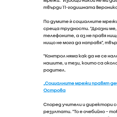
мрежи. "Изобщо никой не ми дав
твърди 11-годишната Вероник
По думите ѝ социалните мрежи
среща трудности. "Дразни ме,
телефоните, а аз не правя нищ
нищо не мога да направя", твъ
"Контрол няма как да не се на
нашите, и тези, които са окол
родител.
„Социалните мрежи правят де
Острова
Според учители и директори с
резултати. "То е очебийно – т