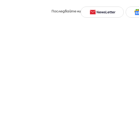
Последвайте ни
NewsLetter