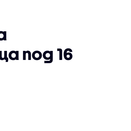
а
а под 16