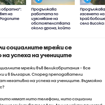
 обратно":
Продължава
Продължав
вят на
работата по
гасенето на
 Родопите
изясняване на
край бобош
обстоятелствата
село Висока
около дрона, който
се взриви на
българска
територия
и социалните мрежи се
на успеха на учениците
циалните мрежи във Великобритания – все
ки и в България. Според преподаватели
т негативно на успеха на учениците. Възможно
ас?
 които нямат нито телефони, нито социални