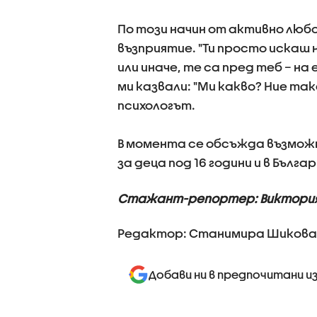
По този начин от активно лю
възприятие. "Ти просто искаш 
или иначе, те са пред теб – на
ми казвали: "Ми какво? Ние так
психологът.
В момента се обсъжда възмож
за деца под 16 години и в Българ
Стажант-репортер: Виктория
Редактор: Станимира Шикова
Добави ни в предпочитани и