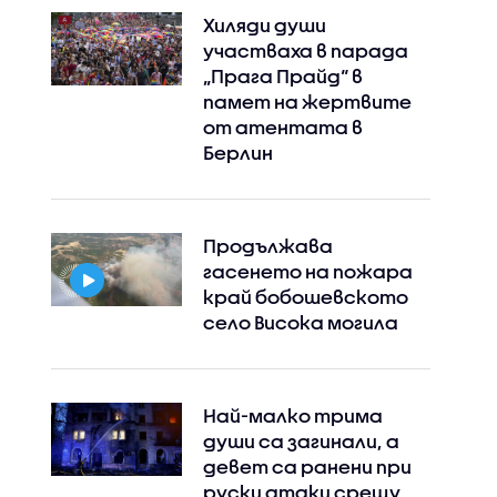
Хиляди души
Instagram
Facebook
участваха в парада
„Прага Прайд“ в
памет на жертвите
от атентата в
Берлин
Продължава
гасенето на пожара
край бобошевското
село Висока могила
Най-малко трима
души са загинали, а
девет са ранени при
руски атаки срещу