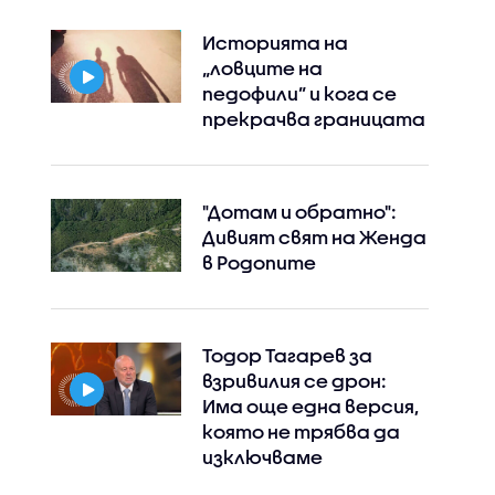
Историята на
„ловците на
педофили” и кога се
прекрачва границата
"Дотам и обратно":
Дивият свят на Женда
в Родопите
Тодор Тагарев за
взривилия се дрон:
Има още една версия,
която не трябва да
изключваме