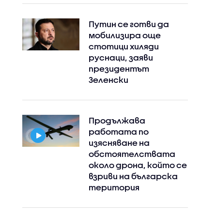
Путин се готви да
мобилизира още
стотици хиляди
руснаци, заяви
президентът
Зеленски
Продължава
работата по
изясняване на
обстоятелствата
около дрона, който се
взриви на българска
територия