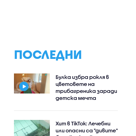
а
Адмирал Ефтимов за
Почина бащата 
 пожара
дрона край Кардам:
Лионел Меси
евското
Няма преднамерени
 могила
действия срещу
България
ПОСЛЕДНИ
Булка избра рокля в
цветовете на
трибагреника заради
детска мечта
Хит в TikTok: Лечебни
или опасни са "дивите"