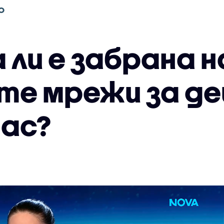
О
 ли е забрана н
те мрежи за дец
нас?