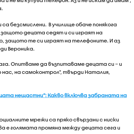
а и не ми купува телефон. Аз и не искам да имам",
а.
 са безсмислени. В училище обаче понякога
 защото децата седят и си играят на
о, защото те си играят на телефоните. И аз
рди Вероника.
лага. Опитваме да възпитаваме децата си – и
о нас, на самоконтрол", твърди Наталия,
цата нещастни“: Какво включва забраната на
оциалните мрежи са пряко свързани с ниски
ова е голямата промяна между децата сега и