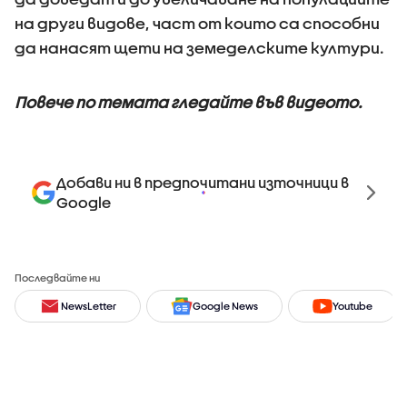
на други видове, част от които са способни
да нанасят щети на земеделските култури.
Повече по темата гледайте във видеото.
Добави ни в предпочитани източници в
Google
Последвайте ни
NewsLetter
Google News
Youtube