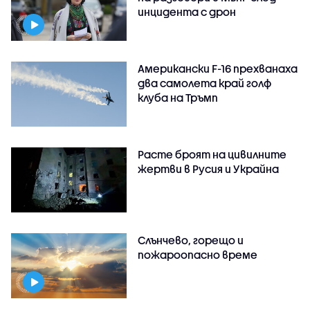
инцидента с дрон
Американски F-16 прехванаха
два самолета край голф
клуба на Тръмп
Расте броят на цивилните
жертви в Русия и Украйна
Слънчево, горещо и
пожароопасно време