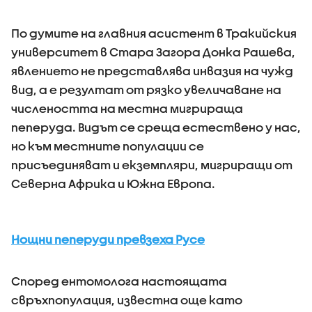
По думите на главния асистент в Тракийския
университет в Стара Загора Донка Рашева,
явлението не представлява инвазия на чужд
вид, а е резултат от рязко увеличаване на
числеността на местна мигрираща
пеперуда. Видът се среща естествено у нас,
но към местните популации се
присъединяват и екземпляри, мигриращи от
Северна Африка и Южна Европа.
Нощни пеперуди превзеха Русе
Според ентомолога настоящата
свръхпопулация, известна още като