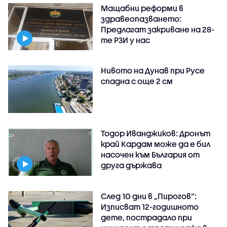
Мащабни реформи в
здравеопазването:
Предлагат закриване на 28-
те РЗИ у нас
Нивото на Дунав при Русе
спадна с още 2 см
Тодор Иванджиков: Дронът
край Кардам може да е бил
насочен към България от
друга държава
След 10 дни в „Пирогов“:
Изписват 12-годишното
дете, пострадало при