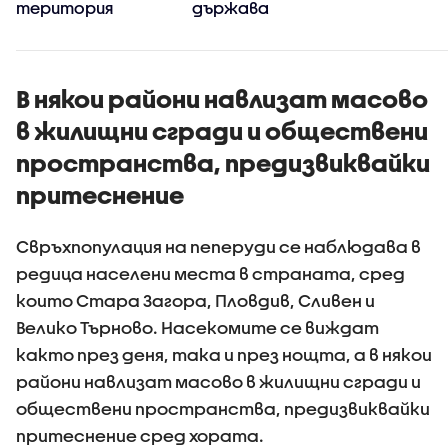
територия
държава
В някои райони навлизат масово
в жилищни сгради и обществени
пространства, предизвиквайки
притеснение
Свръхпопулация на пеперуди се наблюдава в
редица населени места в страната, сред
които Стара Загора, Пловдив, Сливен и
Велико Търново. Насекомите се виждат
както през деня, така и през нощта, а в някои
райони навлизат масово в жилищни сгради и
обществени пространства, предизвиквайки
притеснение сред хората.