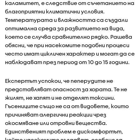
каламитет, е следствие от съчетанието на
благоприятни климатични условия.
Температурата и влажността са създали
оптимална среда за развитието на вида,
което се случва сравнително рядко. Рашева
обясни, че при насекомите подобни процеси
често имат цикличен характер и могат да се
наблюдават през период от 10 до 15 години.
Експертът успокои, че пеперудите не
представляват опасност за хората. Те не
жилят, не хапят и не отделят токсини.
Гъсениците също не са от видовете, които
причиняват алергични реакции чрез
окосмяване или отровни вещества.
Единственият проблем е дискомфортът,
който насекомите създават, особено за