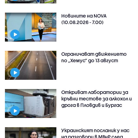
Новините на NOVA
(10.08.2026 - 7.00)
Ограничават движението
по „Хемус“ до 13 август
Откриват лаборатории за
кръвни тестове за алкохол и
дрога в Пловдив и Бургас
Украинският посланик у нас
на разговори в МВнР след