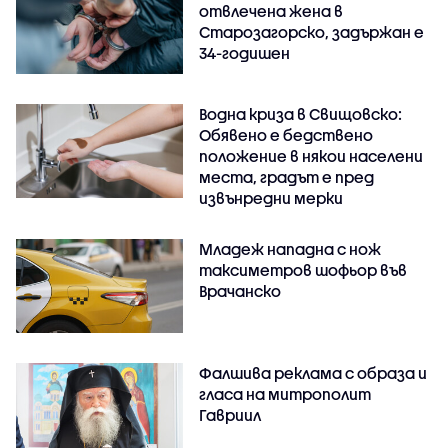
отвлечена жена в
Старозагорско, задържан е
34-годишен
Водна криза в Свищовско:
Обявено е бедствено
положение в някои населени
места, градът е пред
извънредни мерки
Младеж нападна с нож
таксиметров шофьор във
Врачанско
Фалшива реклама с образа и
гласа на митрополит
Гавриил