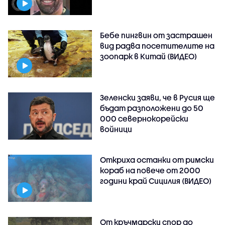
Бебе пингвин от застрашен
вид радва посетителите на
зоопарк в Китай (ВИДЕО)
Зеленски заяви, че в Русия ще
бъдат разположени до 50
000 севернокорейски
войници
Откриха останки от римски
кораб на повече от 2000
години край Сицилия (ВИДЕО)
От кръчмарски спор до