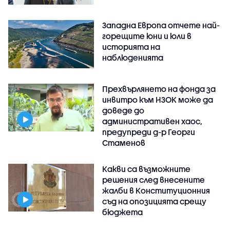
Западна Европа отчете най-
горещите юни и юли в
историята на
наблюденията
Прехвърлянето на фонда за
инвитро към НЗОК може да
доведе до
административен хаос,
предупреди д-р Георги
Стаменов
Какви са възможните
решения след внесените
жалби в Конституционния
съд на опозицията срещу
бюджета