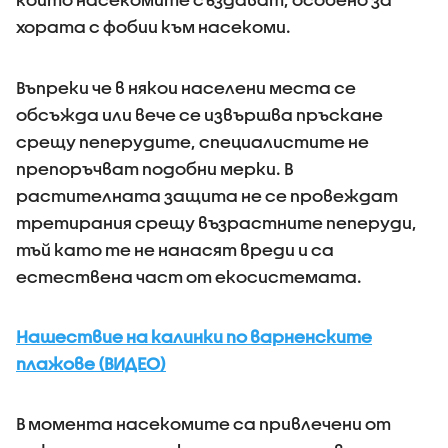
хората с фобии към насекоми.
Въпреки че в някои населени места се
обсъжда или вече се извършва пръскане
срещу пеперудите, специалистите не
препоръчват подобни мерки. В
растителната защита не се провеждат
третирания срещу възрастните пеперуди,
тъй като те не нанасят вреди и са
естествена част от екосистемата.
Нашествие на калинки по варненските
плажове (ВИДЕО)
В момента насекомите са привлечени от