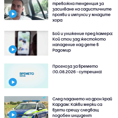
тревожна тенденция за
засилване на садистичните
прояви и импулси у младите
хора
Бой и унижение пред камера:
Кой стои зад жестокото
нападение над дете в
Радомир
Прогноза за времето
(10.08.2026 - сутрешна)
След падането на дрон край
Кардам: Какви мерки са
взети срещу следващ
подобен инцидент