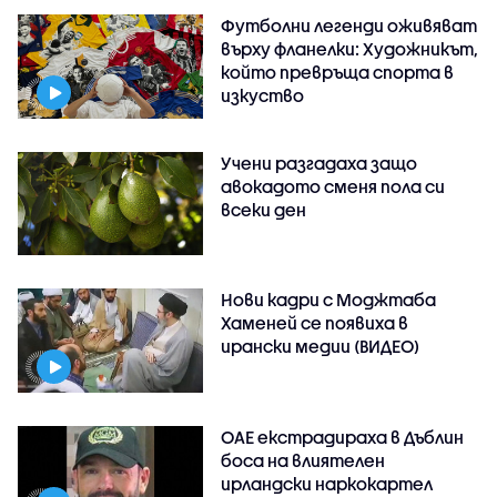
Футболни легенди оживяват
върху фланелки: Художникът,
който превръща спорта в
изкуство
Учени разгадаха защо
авокадото сменя пола си
всеки ден
Нови кадри с Моджтаба
Хаменей се появиха в
ирански медии (ВИДЕО)
ОАЕ екстрадираха в Дъблин
боса на влиятелен
ирландски наркокартел