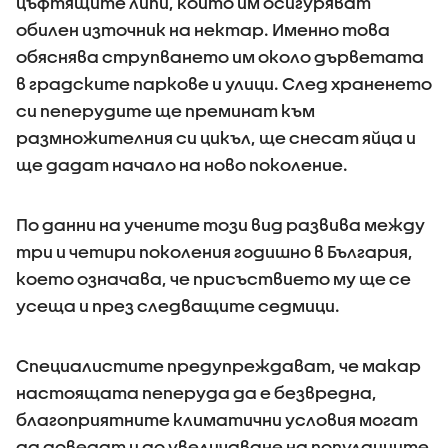
цъфтящите липи, които им осигуряват
обилен източник на нектар. Именно това
обяснява струпването им около дърветата
в градските паркове и улици. След храненето
си пеперудите ще преминат към
размножителния си цикъл, ще снесат яйца и
ще дадат начало на ново поколение.
По данни на учените този вид развива между
три и четири поколения годишно в България,
което означава, че присъствието му ще се
усеща и през следващите седмици.
Специалистите предупреждават, че макар
настоящата пеперуда да е безвредна,
благоприятните климатични условия могат
да доведат и до увеличаване на популациите