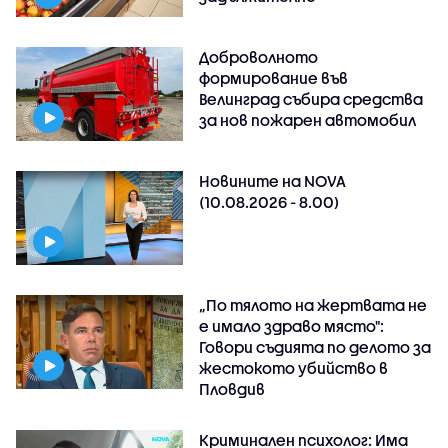
Доброволното
формирование във
Велинград събира средства
за нов пожарен автомобил
Новините на NOVA
(10.08.2026 - 8.00)
„По тялото на жертвата не
е имало здраво място":
Говори съдията по делото за
жестокото убийство в
Пловдив
Криминален психолог: Има