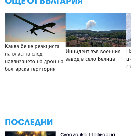
ОЩЕ ОТ БЪЛГАРИЯ
Каква беше реакцията
Инцидент във военния
Над
на властта след
завод в село Белица
циг
навлизането на дрон на
гра
българска територия
ПОСЛЕДНИ
След гонка: Шофьор на