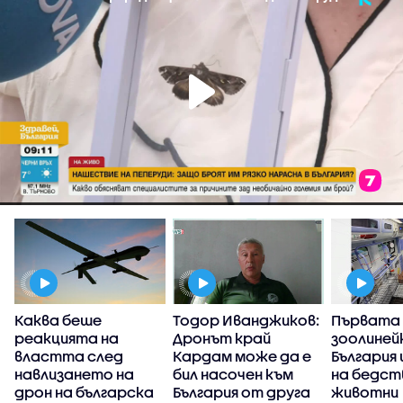
Каква беше
Тодор Иванджиков:
Първата
реакцията на
Дронът край
зоолиней
властта след
Кардам може да е
България
навлизането на
бил насочен към
на бедс
дрон на българска
България от друга
животни