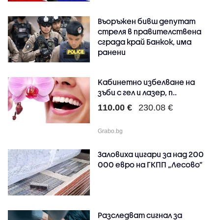
Въоръжен бивш депутат
стреля в правителствена
сграда край Банкок, има
ранени
Kабинетно избелване на
зъби с гел и лазер, п..
110.00 €
230.08 €
Grabo.bg
Заловиха цигари за над 200
000 евро на ГКПП „Лесово”
Разследват сигнал за