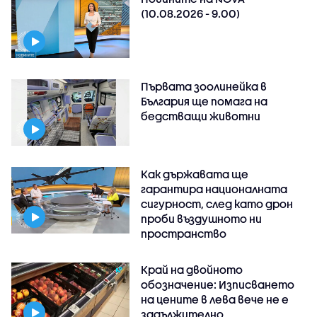
(10.08.2026 - 9.00)
Първата зоолинейка в
България ще помага на
бедстващи животни
Как държавата ще
гарантира националната
сигурност, след като дрон
проби въздушното ни
пространство
Край на двойното
обозначение: Изписването
на цените в лева вече не е
задължително