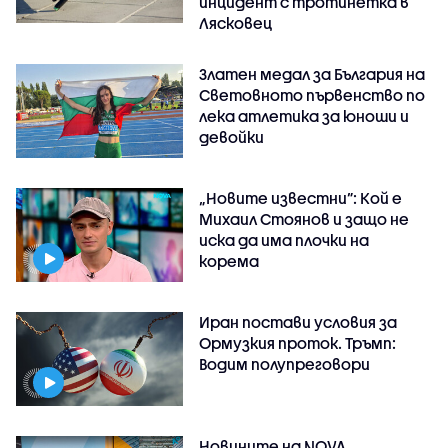
инцидент с тротинетка в
Лясковец
Златен медал за България на
Световното първенство по
лека атлетика за юноши и
девойки
„Новите известни”: Кой е
Михаил Стоянов и защо не
иска да има плочки на
корема
Иран постави условия за
Ормузкия проток. Тръмп:
Водим полупреговори
Новините на NOVA