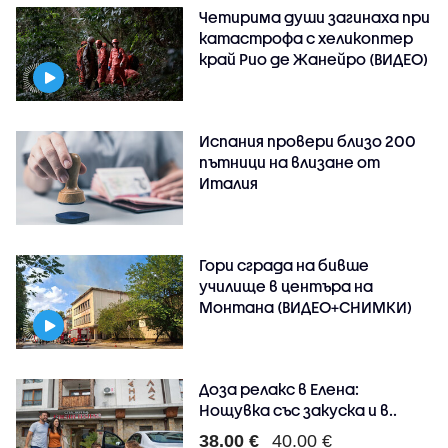
Четирима души загинаха при
катастрофа с хеликоптер
край Рио де Жанейро (ВИДЕО)
Испания провери близо 200
пътници на влизане от
Италия
Гори сграда на бивше
училище в центъра на
Монтана (ВИДЕО+СНИМКИ)
Доза релакс в Елена:
Нощувка със закуска и в..
38.00 €
40.00 €