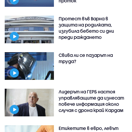
проток
Протест във Варна в
защита на родилката,
изгубила бебето си дни
преди раждането
Свива ли се пазарът на
труда?
Лидерът на ГЕРБ настоя
управляващите да изнесат
повече информация около
случая с дрона край Кардам
Етикетите в евро, левът