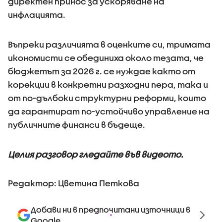
директен принос за ускоряване на
инфлацията.
Въпреки различията в оценките си, тримата
икономисти се обединиха около тезата, че
бюджетът за 2026 г. се нуждае както от
корекции в конкретни разходни пера, така и
от по-дълбоки структурни реформи, които
да гарантират по-устойчиво управление на
публичните финанси в бъдеще.
Целия разговор гледайте във видеото.
Редактор: Цветина Петкова
Добави ни в предпочитани източници в
Google