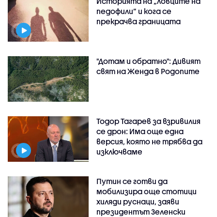
Историята на „ловците на
педофили” и кога се
прекрачва границата
"Дотам и обратно": Дивият
свят на Женда в Родопите
Тодор Тагарев за взривилия
се дрон: Има още една
версия, която не трябва да
изключваме
Путин се готви да
мобилизира още стотици
хиляди руснаци, заяви
президентът Зеленски