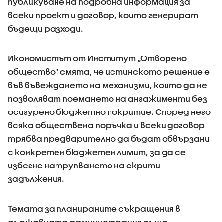
публикуване на подробна информация за
всеки проект и договор, които генерират
бъдещи разходи.
Икономистът от Институт „Отворено
общество“ смята, че истинското решение е
във въвеждането на механизми, които да не
позволяват поемането на ангажименти без
осигурено бюджетно покритие. Според него
всяка обществена поръчка и всеки договор
трябва предварително да бъдат обвързани
с конкретен бюджетен лимит, за да се
избегне натрупването на скрити
задължения.
Темата за планираните съкращения в
държавната администрация също