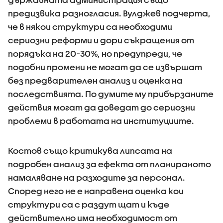
предизвика разногласия. Вулджев подчерта,
че в някои структури са необходими
сериозни реформи и дори съкращения от
порядъка на 20-30%, но предупреди, че
подобни промени не могат да се извършат
без предварителен анализ и оценка на
последствията. По думите му прибързаните
действия могат да доведат до сериозни
проблеми в работата на институциите.
Костов също критикува липсата на
подробен анализ за ефекта от планираното
намаляване на разходите за персонал.
Според него не е направена оценка кои
структури са с раздут щат и къде
действително има необходимост от