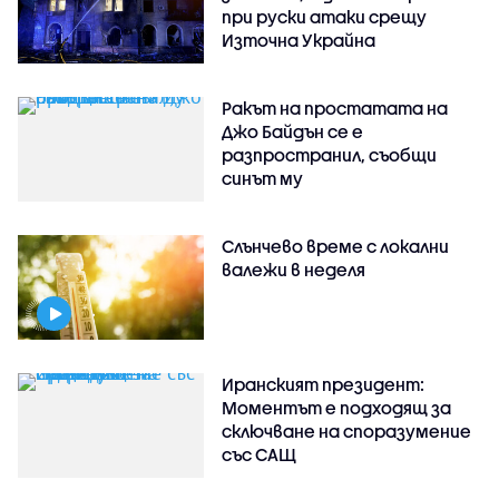
при руски атаки срещу
Източна Украйна
Ракът на простатата на
Джо Байдън се е
разпространил, съобщи
синът му
Слънчево време с локални
валежи в неделя
Иранският президент:
Моментът е подходящ за
сключване на споразумение
със САЩ