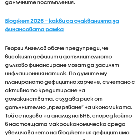
данъчните постъпления.
Бюджет 2026 – какви са очакванията за
финансовата рамка
Георги Ангелов обаче предупреди, че
високият дефицит и допълнителното
дългово финансиране могат да засилят
инфлационния натиск. По думите му
планираното дефицитно харчене, съчетано с
активното кредитиране на
домакинствата, създава риск от
допълнително „прегряване“ на икономиката.
Той се позова на анализ на БНБ, според който
в настоящата макроикономическа среда
увеличаването на бюджетния дефицит има