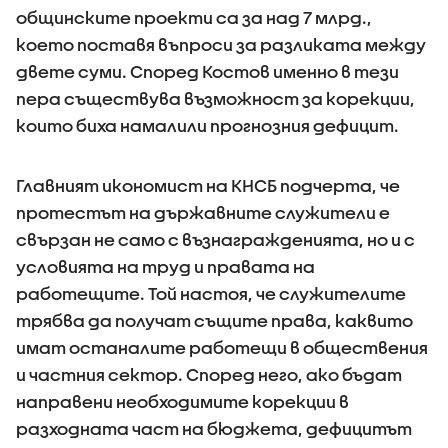
общинските проекти са за над 7 млрд.,
което поставя въпроси за разликата между
двете суми. Според Костов именно в тези
пера съществува възможност за корекции,
които биха намалили прогнозния дефицит.
Главният икономист на КНСБ подчерта, че
протестът на държавните служители е
свързан не само с възнагражденията, но и с
условията на труд и правата на
работещите. Той настоя, че служителите
трябва да получат същите права, каквито
имат останалите работещи в обществения
и частния сектор. Според него, ако бъдат
направени необходимите корекции в
разходната част на бюджета, дефицитът