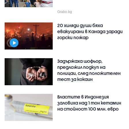
Grabo.bg
20 хиляди души бяха
евакуирани в Канада заради
горски пожар
Задържаха шофьор,
предложил подкуп на
полицаи, след положителен
тест за кокаин
Властите в Индонезия
заловиха над 1 тон кетамин
на стойност 100 млн. евро