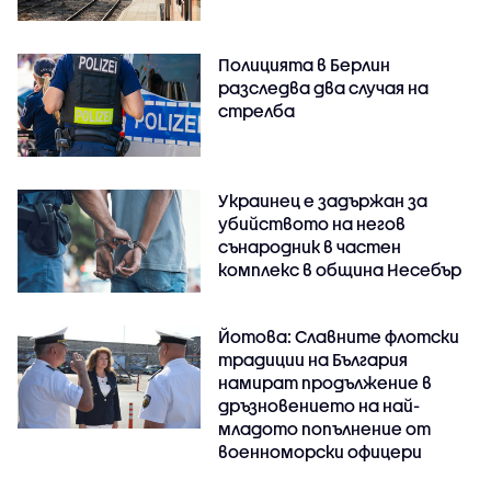
Полицията в Берлин
разследва два случая на
стрелба
Украинец е задържан за
убийството на негов
сънародник в частен
комплекс в община Несебър
Йотова: Славните флотски
традиции на България
намират продължение в
дръзновението на най-
младото попълнение от
военноморски офицери