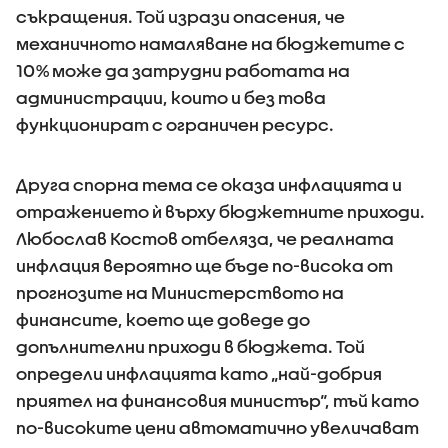
съкращения. Той изрази опасения, че
механичното намаляване на бюджетите с
10% може да затрудни работата на
администрации, които и без това
функционират с ограничен ресурс.
Друга спорна тема се оказа инфлацията и
отражението ѝ върху бюджетните приходи.
Любослав Костов отбеляза, че реалната
инфлация вероятно ще бъде по-висока от
прогнозите на Министерството на
финансите, което ще доведе до
допълнителни приходи в бюджета. Той
определи инфлацията като „най-добрия
приятел на финансовия министър“, тъй като
по-високите цени автоматично увеличават