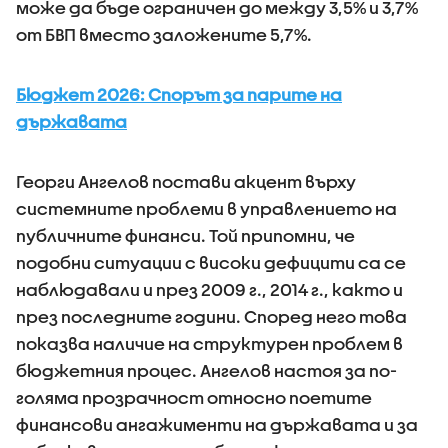
може да бъде ограничен до между 3,5% и 3,7%
от БВП вместо заложените 5,7%.
Бюджет 2026: Спорът за парите на
държавата
Георги Ангелов постави акцент върху
системните проблеми в управлението на
публичните финанси. Той припомни, че
подобни ситуации с високи дефицити са се
наблюдавали и през 2009 г., 2014 г., както и
през последните години. Според него това
показва наличие на структурен проблем в
бюджетния процес. Ангелов настоя за по-
голяма прозрачност относно поетите
финансови ангажименти на държавата и за