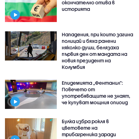
окончателно отива в
историята
Нападения, при които загина
полицай и бяха ранени
няколко души, белязаха
първия ден от мандата на
новия президент на
Колумбия
Епидемията „Фентанил”:
Повечето от
употребяващите не знаят,
че купуват мощния опиоид
Булка избра рокля в
цветовете на
трибагреника заради