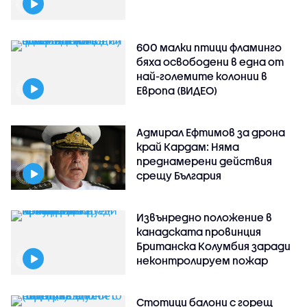
600 малки птици фламинго
бяха освободени в една от
най-големите колонии в
Европа (ВИДЕО)
Адмирал Ефтимов за дрона
край Кардам: Няма
преднамерени действия
срещу България
Извънредно положение в
канадската провинция
Британска Колумбия заради
неконтролируем пожар
Стотици балони с горещ