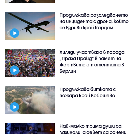
Продължава разследването
на инцидента с дрона, който
се взриви край Кардам
Хиляди участваха в парада
„Прага Прайд“ в памет на
жертвите от атентата в
Берлин
Продължава битката с
пожара край Бобошево
Най-малко трима души са
загинали, а девет са ранени