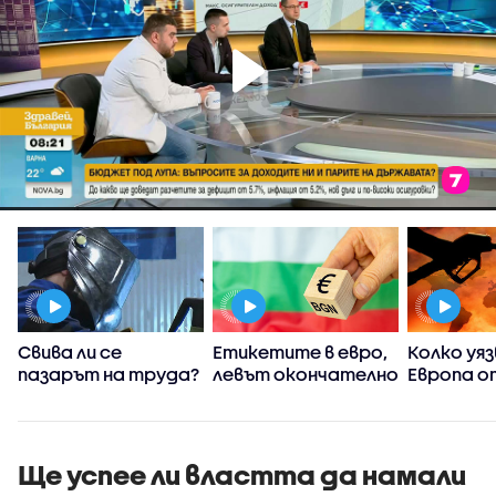
Свива ли се
Етикетите в евро,
Колко уяз
пазарът на труда?
левът окончателно
Европа о
отива в историята
конфликт
Близкия и
а
Ще успее ли властта да намали