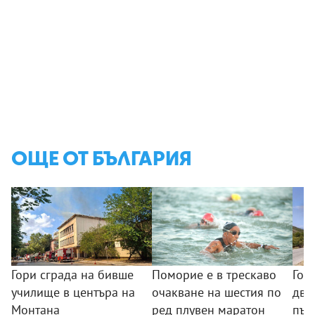
ОЩЕ ОТ БЪЛГАРИЯ
Гори сграда на бивше
Поморие е в трескаво
Гол
училище в центъра на
очакване на шестия по
два
Монтана
ред плувен маратон
път