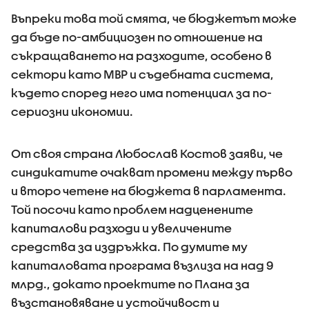
Въпреки това той смята, че бюджетът може
да бъде по-амбициозен по отношение на
съкращаването на разходите, особено в
сектори като МВР и съдебната система,
където според него има потенциал за по-
сериозни икономии.
От своя страна Любослав Костов заяви, че
синдикатите очакват промени между първо
и второ четене на бюджета в парламента.
Той посочи като проблем надценените
капиталови разходи и увеличените
средства за издръжка. По думите му
капиталовата програма възлиза на над 9
млрд., докато проектите по Плана за
възстановяване и устойчивост и