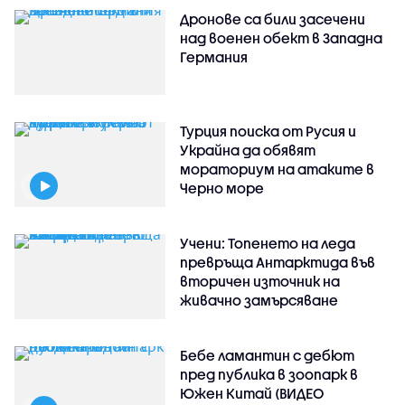
Дронове са били засечени
над военен обект в Западна
Германия
Турция поиска от Русия и
Украйна да обявят
мораториум на атаките в
Черно море
Учени: Топенето на леда
превръща Антарктида във
вторичен източник на
живачно замърсяване
Бебе ламантин с дебют
пред публика в зоопарк в
Южен Китай (ВИДЕО