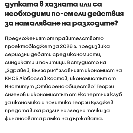
дупката в хазната или са
необходими по-смели действия
за намаляване на разходите?
Предложеният от правителството
проектобюджет за 2026 г. предизвика
сериозни дебати сред икономисти,
синдикати и политици. В студиото на
„Здравей, България“ главният икономист на
КНСБ Любослав Костов, икономистът от
Институт „Отворено общество“ Георги
Ангелов и икономистът от Експертния клуб
за икономика и политика Георги Вулджев
представиха различни гледни точки за
финансовата рамка на държавата.