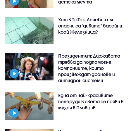
детска мечта
Хит в TikTok: Лечебни или
опасни са "дивите" басейни
край Железница?
Президентът: Държавата
трябва да подпомогне
компаниите, които
произвеждат дронове и
антидрон системи
Една от най-красивите
пеперуди в света се появи в
музея в Пловдив