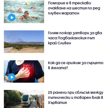
Поморие е в трескаво
очакване на шестия по ред
плувен маратон
Голям пожар затвори за два
часа Подбалканския път
край Сливен
Как да се грижим за сърцето
в жегата?
25 ранени при сблъсък между
пътнически и товарен влак в
Хърватия