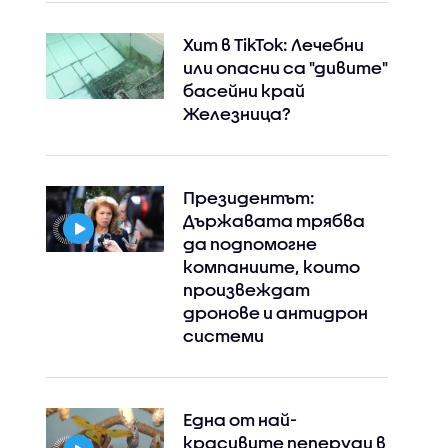
Хит в TikTok: Лечебни
или опасни са "дивите"
басейни край
Железница?
Президентът:
Държавата трябва
да подпомогне
компаниите, които
произвеждат
дронове и антидрон
системи
Една от най-
Instagram
Facebook
красивите пеперуди в