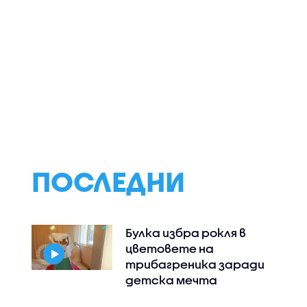
ЕДАВА
България отбелязва
Старт на
встрия
края на
цифровата про
ело на ЕС
европредседателството
за Западните Ба
си (ВИДЕО)
ПОСЛЕДНИ
Булка избра рокля в
цветовете на
трибагреника заради
детска мечта