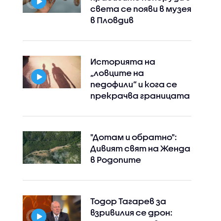
света се появи в музея
в Пловдив
Историята на
„ловците на
педофили” и кога се
прекрачва границата
"Дотам и обратно":
Дивият свят на Женда
в Родопите
Тодор Тагарев за
взривилия се дрон: