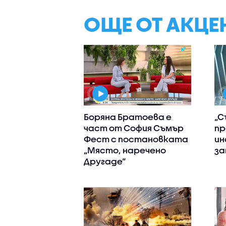
ОЩЕ ОТ АКЦЕ
Боряна Братоева е
„С
част от София Съмър
пр
Фест с постановката
ин
„Място, наречено
за
Другаде“