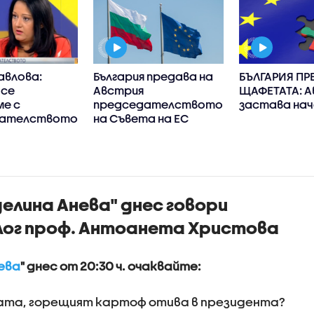
авлова:
България предава на
БЪЛГАРИЯ ПР
 се
Австрия
ЩАФЕТАТА: А
ме с
председателството
застава нач
дателството
на Съвета на ЕС
делина Анева" днес говори
лог проф. Антоанета Христова
ева
" днес от 20:30 ч. очаквайте:
дата, горещият картоф отива в президента?