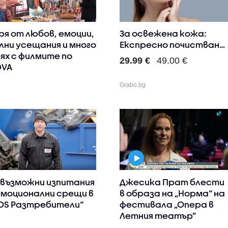
ря от любов, емоции,
За освежена кожа:
лни усещания и много
Експресно почистване
ях с филмите по
на ли..
29.99 €
49.00 €
OVA
Grabo.bg
възможни изпитания
Джесика Прат блести
емоционални срещи в
в образа на „Норма“ на
OS Разтребители“
фестивала „Опера в
Летния театър”