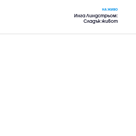
НА ЖИВО
Инга Линдстрьом:
Сладък живот