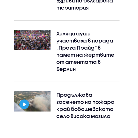
взриви на българска
територия
Хиляди души
участваха в парада
„Прага Прайд“ в
памет на жертвите
от атентата в
Берлин
Продължава
гасенето на пожара
край бобошевското
село Висока могила