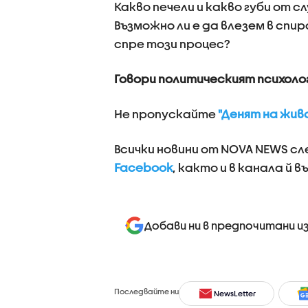
Какво печели и какво губи от 
Възможно ли е да влезем в спир
спре този процес?
Говори политическият психоло
Не пропускайте
"Денят на жив
Всички новини от NOVA NEWS с
Facebook
, както и в канала й в
Добави ни в предпочитани и
Последвайте ни
NewsLetter