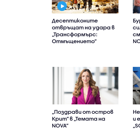
Десептиконите
Бу
отвръщат на удара в
си
„Трансформърс:
см
Отмъщението“
N
„Поздрави от остров
Не
Крит“ в „Темата на
и 
NOVA”
„S