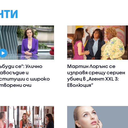
НТИ
ъбуди се“: Улично
Мартин Лорънс се
авосъдие и
изправя срещу сериен
ституции с широко
убиец в „Агент XXL 3:
творени очи
Еволюция“