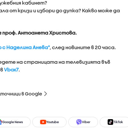
служебния кабинет?
ала от кризи и избори до дупка? Какво може да
г проф. Антоанета Христова.
о с Наделина Анева"
, след новините в 20 часа.
ледете на страницата на телевизията във
ъв
Vbox7
.
зточници в Google
Google News
Youtube
Viber
TikTok