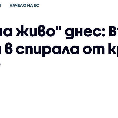
И
НАЧЕЛО НА ЕС
на живо" днес: 
 в спирала от к
?