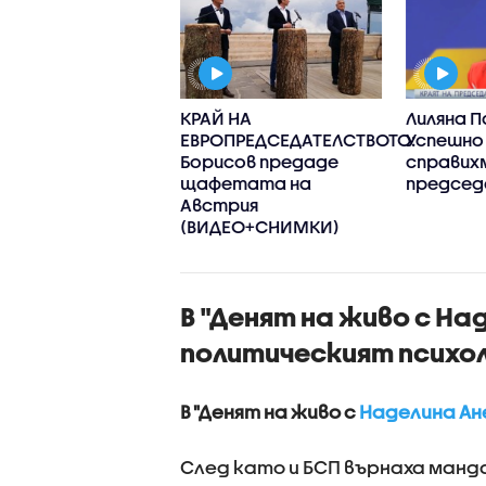
рт на
КРАЙ НА
Лиляна П
овата програма
ЕВРОПРЕДСЕДАТЕЛСТВОТО:
Успешно
ападните Балкани
Борисов предаде
справих
щафетата на
предсе
Австрия
(ВИДЕО+СНИМКИ)
В "Денят на живо с На
политическият психо
В "Денят на живо с
Наделина Ан
След като и БСП върнаха ман