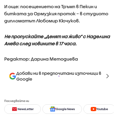
И още: посещението на Тръмп в Пекин и
битката за Ормузкия проток – в студиото
дипломатът Любомир Кючуков.
Не пропускайте „Денят на живо“ с Наделина
Анева след новините в 17 часа.
Редактор: Дарина Методиева
Добави ни в предпочитани източници в
Google
Последвайте ни
NewsLetter
Google News
Youtube