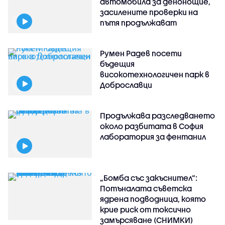
автомобила за денонощие,
засилените проверки на
пътя продължават
Румен Радев посети
бъдещия
високотехнологичен парк в
Доброславци
Продължава разследването
около разбитата в София
лаборатория за фентанил
„Бомба със закъснител“:
Потъналата съветска
ядрена подводница, която
крие риск от токсично
замърсяване (СНИМКИ)