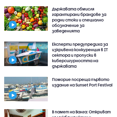
Държавата обмисля
гарантирани брандове за
родни стоки и специално
обозначение за
заведенията
Експерти предупредиха за
изкривена конкуренция в IT
сектора и пропуски в
киберсигурността на
държавата
Поморие посреща първото
издание на Sunset Port Festival
В памет на Ванга: Откриват