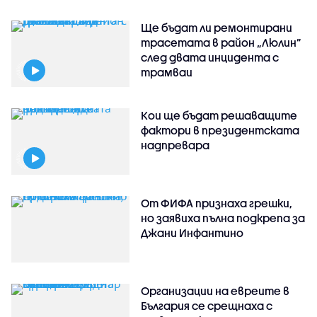
Ще бъдат ли ремонтирани
трасетата в район „Люлин”
след двата инцидента с
трамваи
Кои ще бъдат решаващите
фактори в президентската
надпревара
От ФИФА признаха грешки,
но заявиха пълна подкрепа за
Джани Инфантино
Организации на евреите в
България се срещнаха с