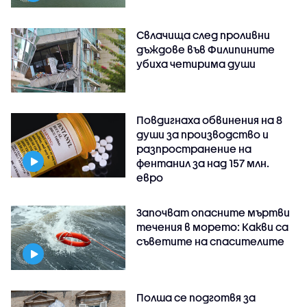
Свлачища след проливни
дъждове във Филипините
убиха четирима души
Повдигнаха обвинения на 8
души за производство и
разпространение на
фентанил за над 157 млн.
евро
Започват опасните мъртви
течения в морето: Какви са
съветите на спасителите
Полша се подготвя за