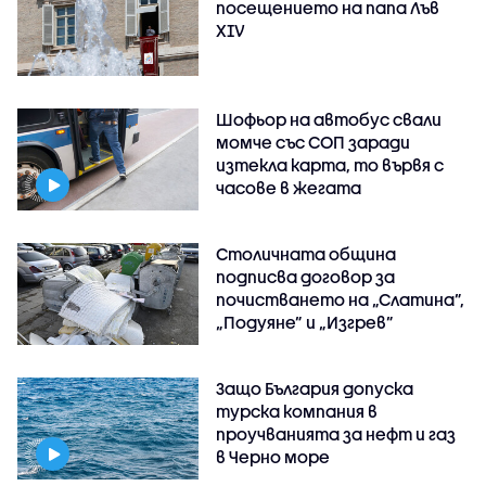
посещението на папа Лъв
XIV
Шофьор на автобус свали
момче със СОП заради
изтекла карта, то вървя с
часове в жегата
Столичната община
подписва договор за
почистването на „Слатина”,
„Подуяне” и „Изгрев”
Защо България допуска
турска компания в
проучванията за нефт и газ
в Черно море