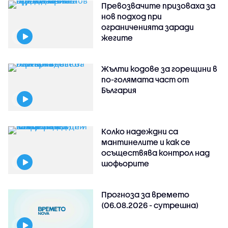
Превозвачите призоваха за
нов подход при
ограниченията заради
жегите
Жълти кодове за горещини в
по-голямата част от
България
Колко надеждни са
мантинелите и как се
осъществява контрол над
шофьорите
Прогноза за времето
(06.08.2026 - сутрешна)