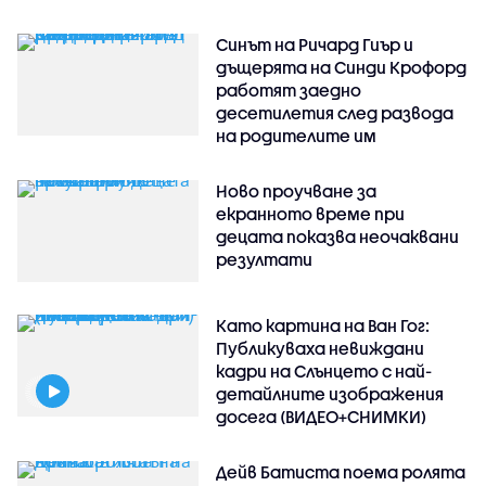
Синът на Ричард Гиър и
дъщерята на Синди Крофорд
работят заедно
десетилетия след развода
на родителите им
Ново проучване за
екранното време при
децата показва неочаквани
резултати
Като картина на Ван Гог:
Публикуваха невиждани
кадри на Слънцето с най-
детайлните изображения
досега (ВИДЕО+СНИМКИ)
Дейв Батиста поема ролята