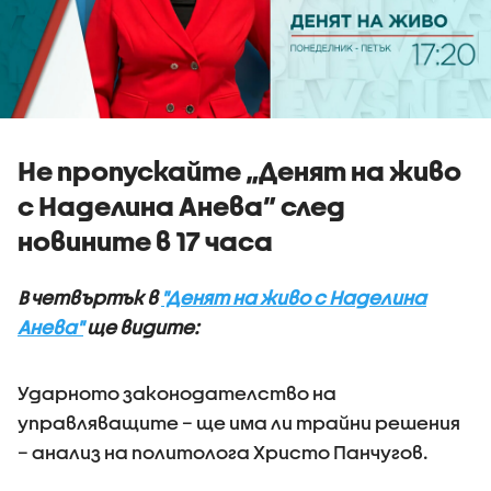
Не пропускайте „Денят на живо
с Наделина Анева” след
новините в 17 часа
В четвъртък в
"Денят на живо с Наделина
Анева"
ще видите:
Ударното законодателство на
управляващите – ще има ли трайни решения
– анализ на политолога Христо Панчугов.