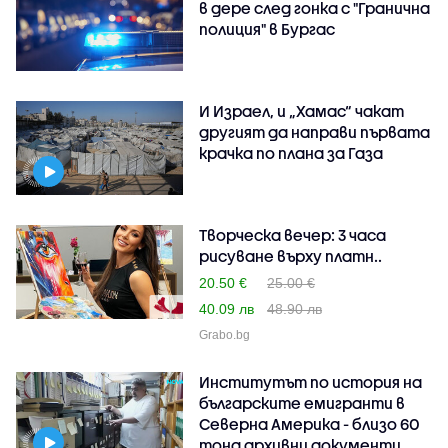
в дере след гонка с "Гранична
полиция" в Бургас
И Израел, и „Хамас“ чакат
другият да направи първата
крачка по плана за Газа
Творческа вечер: 3 часа
рисуване върху платн..
20.50 €
25.00 €
40.09 лв
48.90 лв
Grabo.bg
Институтът по история на
българските емигранти в
Северна Америка - близо 60
тона архивни документи,