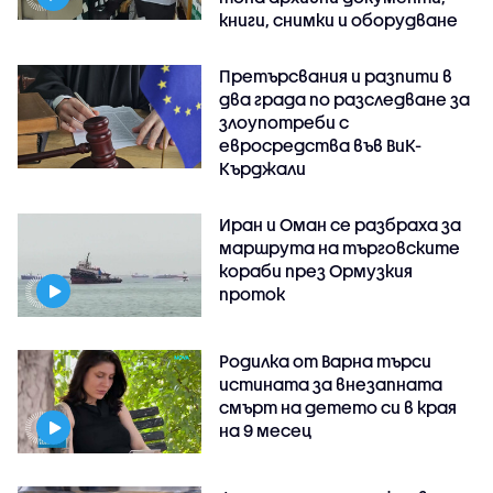
книги, снимки и оборудване
Претърсвания и разпити в
два града по разследване за
злоупотреби с
евросредства във ВиК-
Кърджали
Иран и Оман се разбраха за
маршрута на търговските
кораби през Ормузкия
проток
Родилка от Варна търси
истината за внезапната
смърт на детето си в края
на 9 месец