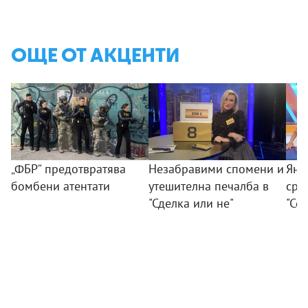
ОЩЕ ОТ АКЦЕНТИ
„ФБР“ предотвратява
Незабравими спомени и
Янк
бомбени атентати
утешителна печалба в
сре
"Сделка или не"
"Се