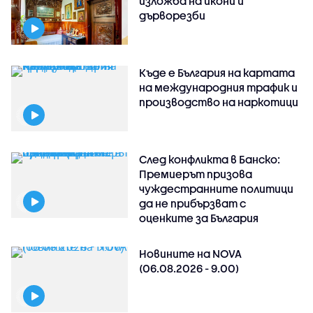
изложба на икони и
дърворезби
Къде е България на картата
на международния трафик и
производство на наркотици
След конфликта в Банско:
Премиерът призова
чуждестранните политици
да не прибързват с
оценките за България
Новините на NOVA
(06.08.2026 - 9.00)