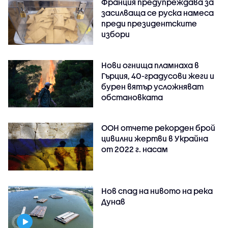
Франция предупреждава за
засилваща се руска намеса
преди президентските
избори
Нови огнища пламнаха в
Гърция, 40-градусови жеги и
бурен вятър усложняват
обстановката
ООН отчете рекорден брой
цивилни жертви в Украйна
от 2022 г. насам
Нов спад на нивото на река
Дунав