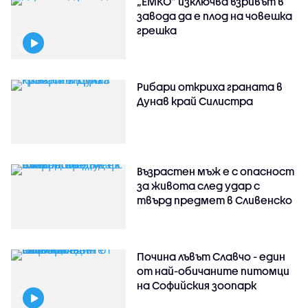
„ЕМКО” изключва взривът в
завода да е плод на човешка
грешка
Рибари откриха граната в
Дунав край Силистра
Възрастен мъж е с опасност
за живота след удар с
твърд предмет в Сливенско
Почина лъвът Славчо - един
от най-обичаните питомци
на Софийския зоопарк