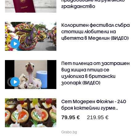
гражданство
Колоритен фестивал събра
стотици любители на
цветята в Меделин (ВИДЕО)
Пет пиленца от застрашен
вид хищна птица се
излюпиха в британски
зоопарк (ВИДЕО)
Сет Модерен Фюжън - 240
броя коктейлни гурме..
79.95 €
219.95 €
Grabo.bg