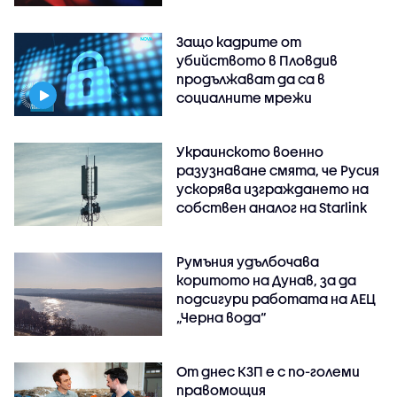
Защо кадрите от
убийството в Пловдив
продължават да са в
социалните мрежи
Украинското военно
разузнаване смята, че Русия
ускорява изграждането на
собствен аналог на Starlink
Румъния удълбочава
коритото на Дунав, за да
подсигури работата на АЕЦ
„Черна вода“
От днес КЗП е с по-големи
правомощия