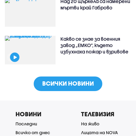
Над 20 щъркела са намерени
мъртви край Габрово
Какво се знае за военния
завод „ЕМКО“, където
избухнаха пожар и взривове
ВСИЧКИ НОВИНИ
НОВИНИ
ТЕЛЕВИЗИЯ
Последни
На живо
Всичко от днес
Лицата на NOVA