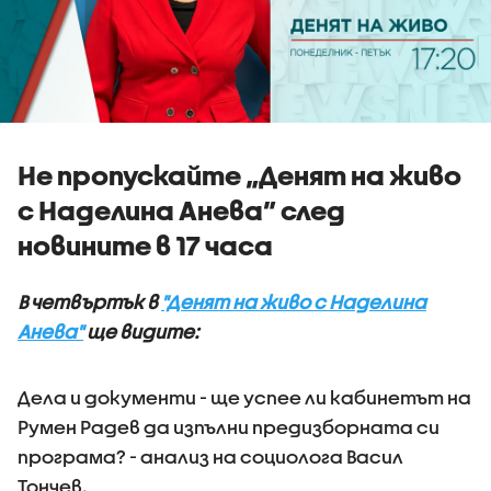
Не пропускайте „Денят на живо
с Наделина Анева” след
новините в 17 часа
В четвъртък в
"Денят на живо с Наделина
Анева"
ще видите:
Дела и документи - ще успее ли кабинетът на
Румен Радев да изпълни предизборната си
програма? - анализ на социолога Васил
Тончев.