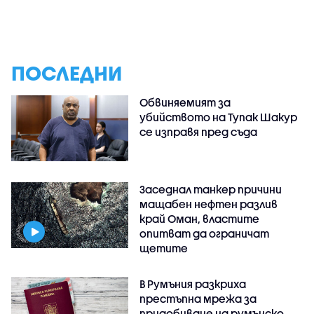
ПОСЛЕДНИ
Обвиняемият за
убийството на Тупак Шакур
се изправя пред съда
Заседнал танкер причини
мащабен нефтен разлив
край Оман, властите
опитват да ограничат
щетите
В Румъния разкриха
престъпна мрежа за
придобиване на румънско