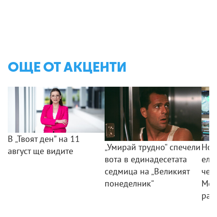
ОЩЕ ОТ АКЦЕНТИ
В „Твоят ден” на 11
„Умирай трудно“ спечели
Нов
август ще видите
вота в единадесетата
ели
седмица на „Великият
чет
понеделник“
Меж
раз