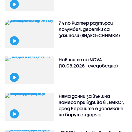
7,4 по Рихтер разтърси
Колумбия, десетки са
загинали (ВИДЕО+СНИМКИ)
Новините на NOVA
(10.08.2026 - следобедна)
Няма данни за външна
намеса при взрива в „ЕМКО“,
сред версиите е запалване
на барутен заряд