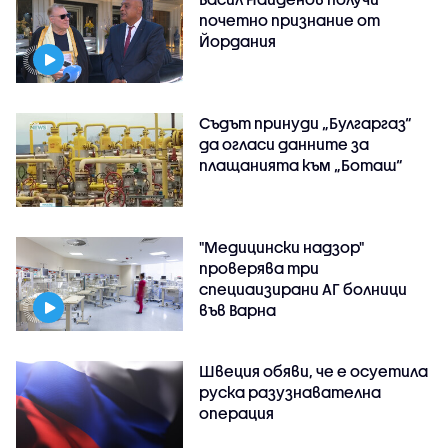
почетно признание от
Йордания
Съдът принуди „Булгаргаз“
да огласи данните за
плащанията към „Боташ“
"Медицински надзор"
проверява три
специаизирани АГ болници
във Варнa
Швеция обяви, че е осуетила
руска разузнавателна
операция