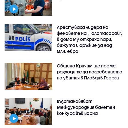
Арестуваха лидера на
феновете на „Галатасарай“,
в дома му откриха пари,
бижута и оръжие за над 1
млн. евро
Община Кричим ще поеме
разходите за погребението
на убития в Пловдив Георги
Възстановяват
Международния балетен
конкурс във Варна