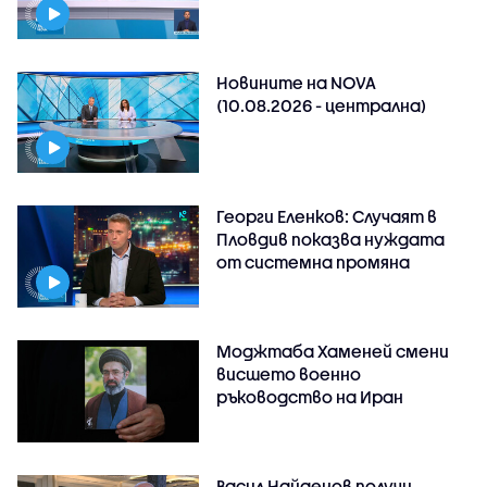
Новините на NOVA
(10.08.2026 - централна)
Георги Еленков: Случаят в
Пловдив показва нуждата
от системна промяна
Моджтаба Хаменей смени
висшето военно
ръководство на Иран
Васил Найденов получи