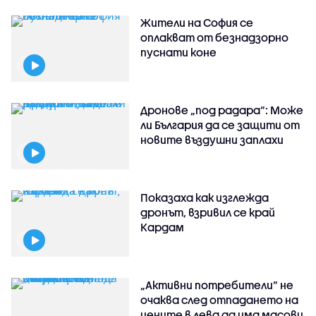
Жители на София се
оплакват от безнадзорно
пуснати коне
Дронове „под радара“: Може
ли България да се защити от
новите въздушни заплахи
Показаха как изглежда
дронът, взривил се край
Кардам
„Активни потребители“ не
очаква след отпадането на
цените в лева да има масови