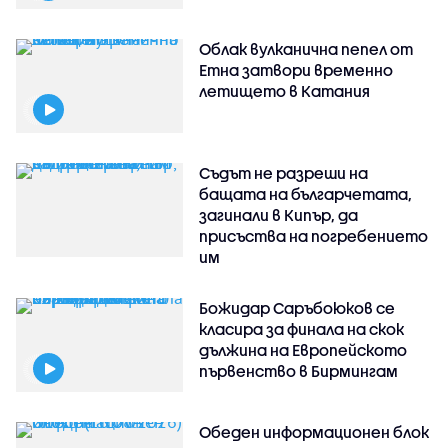
Облак вулканична пепел от
Етна затвори временно
летището в Катания
Съдът не разреши на
бащата на българчетата,
загинали в Кипър, да
присъства на погребението
им
Божидар Саръбоюков се
класира за финала на скок
дължина на Европейското
първенство в Бирмингам
Обеден информационен блок