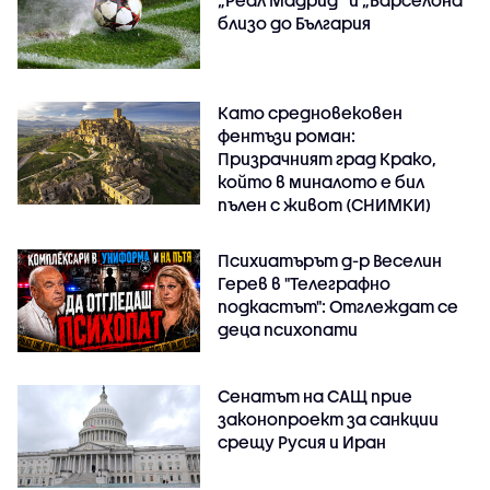
„Реал Мадрид“ и „Барселона“
близо до България
Като средновековен
фентъзи роман:
Призрачният град Крако,
който в миналото е бил
пълен с живот (СНИМКИ)
Психиатърът д-р Веселин
Герев в "Телеграфно
подкастът": Отглеждат се
деца психопати
Сенатът на САЩ прие
законопроект за санкции
срещу Русия и Иран