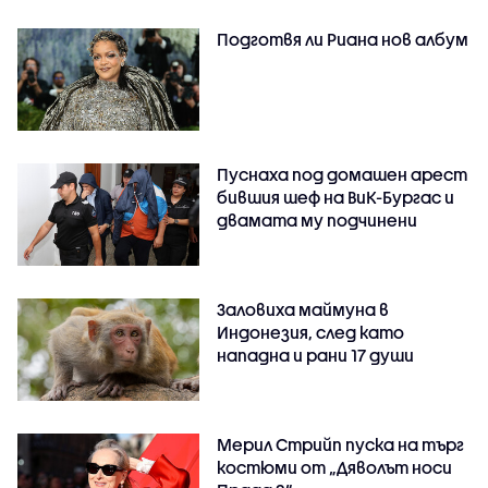
Подготвя ли Риана нов албум
Пуснаха под домашен арест
бившия шеф на ВиК-Бургас и
двамата му подчинени
Заловиха маймуна в
Индонезия, след като
нападна и рани 17 души
Мерил Стрийп пуска на търг
костюми от „Дяволът носи