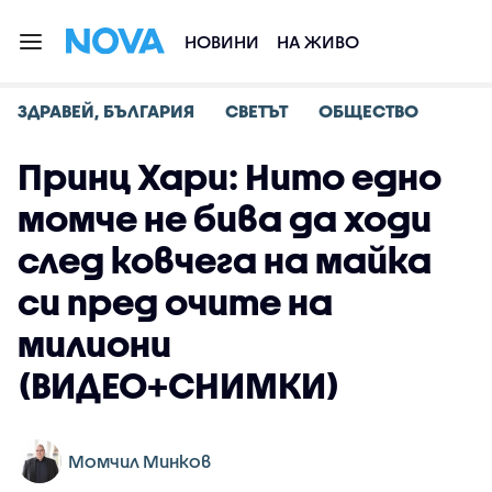
НОВИНИ
НА ЖИВО
ЗДРАВЕЙ, БЪЛГАРИЯ
СВЕТЪТ
ОБЩЕСТВО
Принц Хари: Нито едно
момче не бива да ходи
след ковчега на майка
си пред очите на
милиони
(ВИДЕО+СНИМКИ)
Момчил Минков