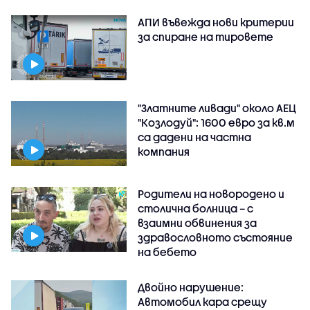
АПИ въвежда нови критерии
за спиране на тировете
"Златните ливади" около АЕЦ
"Козлодуй": 1600 евро за кв.м
са дадени на частна
компания
Родители на новородено и
столична болница – с
взаимни обвинения за
здравословното състояние
на бебето
Двойно нарушение:
Автомобил кара срещу