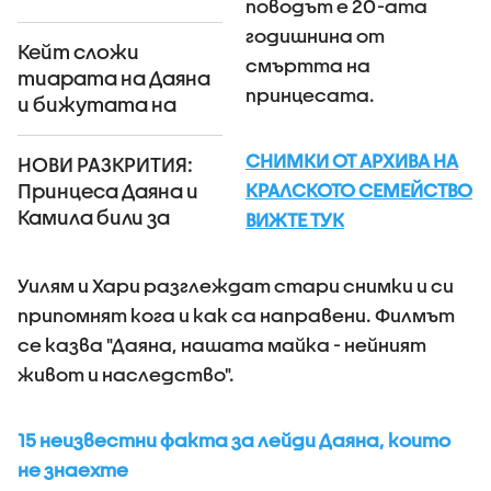
поводът е 20-ата
смъртта й
(ВИДЕО+СНИМКИ)
годишнина от
Кейт сложи
смъртта на
тиарата на Даяна
принцесата.
и бижутата на
Елизабет
(ВИДЕО+СНИМКИ)
СНИМКИ ОТ АРХИВА НА
НОВИ РАЗКРИТИЯ:
КРАЛСКОТО СЕМЕЙСТВО
Принцеса Даяна и
Камила били за
ВИЖТЕ ТУК
кратко приятелки
(СНИМКИ)
Уилям и Хари разглеждат стари снимки и си
припомнят кога и как са направени. Филмът
се казва "Даяна, нашата майка - нейният
живот и наследство".
15 неизвестни факта за лейди Даяна, които
не знаехте