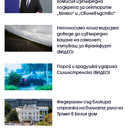
комисия извънредна
подкрепа за секторите
„Мляко“ и „Свиневъдство“
Непоносимо лоша миризма
доведе до извънредно
кацане на самолет,
пътуващ за Франкфурт
(ВИДЕО)
Порой и градушка удариха
Силинстренско (ВИДЕО)
Федерален съд блокира
строежа на балната зала на
Тръмп в Белия дом