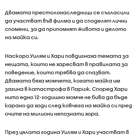
Двамата престолонаследници се съгласили
да участват във филма и да споделят лични
спомени, за да припомнят живота и делото
на майка си.
Наскоро Уилям и Хари повдигнаха темата за
нещата, които не харесват в правилата за
поведение, които трябва да спазват.
Двамата бяха момчета, когато майка им
загина в катастрофа в Париж. Според Хари
нито едно 12-годишно момче не бива да бъде
карано да ходи след ковчега на майка си пред
очите на милиони непознати хора.
През цялата година Уилям и Хари участват в