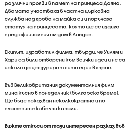
различни прояви в памет на принцеса Даяна.
Двамата участваха в частна църковна
служба над гроба на майка си и поръчаха
статуя на принцесата, която ще се издига
пред официалния им дом в Лондон.
Екипът, изработил филма, твърди, че Уилям и
Хари са били отворени към всички идеи и не са
искали да цензурират нито един въпрос.
Във Великобритания документалния филм
мина късно в понеделник (българско време).
Ще бъде показван неколкократно и по
платените кабелни канали.
Вижте откъси от този интересен разказ във