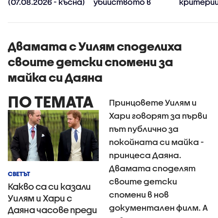
(07.08.2026 - късна)
убийството в
критерии
Пловдив:
спиране 
Възрастните
тировет
дадохме
примерите за
Двамата с Уилям споделиха
агресивно
своите детски спомени за
поведение
майка си Даяна
ПО ТЕМАТА
Принцовете Уилям и
Хари говорят за първи
път публично за
покойната си майка -
принцеса Даяна.
Двамата споделят
СВЕТЪТ
своите детски
Какво са си казали
спомени в нов
Уилям и Хари с
документален филм. А
Даяна часове преди