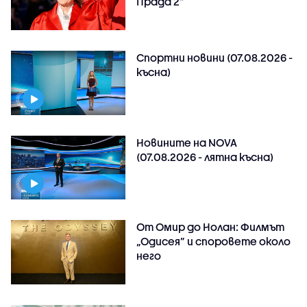
Прада 2“
Спортни новини (07.08.2026 -
късна)
Новините на NOVA
(07.08.2026 - лятна късна)
От Омир до Нолан: Филмът
„Одисея” и споровете около
него