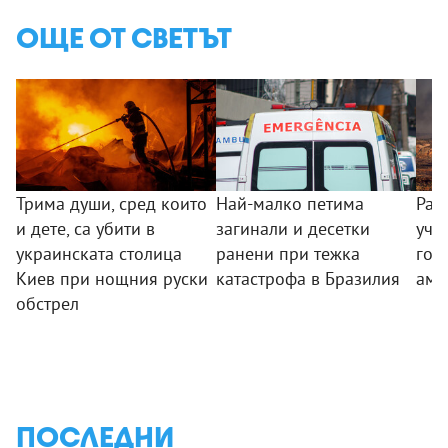
ОЩЕ ОТ СВЕТЪТ
Трима души, сред които
Най-малко петима
Раз
и дете, са убити в
загинали и десетки
уча
украинската столица
ранени при тежка
гор
Киев при нощния руски
катастрофа в Бразилия
аме
обстрел
ПОСЛЕДНИ