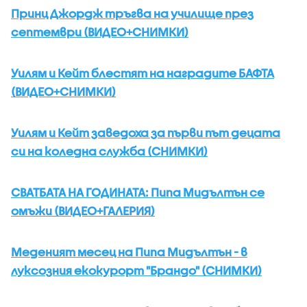
Принц Джордж тръгва на училище през
септември (ВИДЕО+СНИМКИ)
Уилям и Кейт блестят на наградите БАФТА
(ВИДЕО+СНИМКИ)
Уилям и Кейт заведоха за първи път децата
си на коледна служба (СНИМКИ)
СВАТБАТА НА ГОДИНАТА: Пипа Мидълтън се
омъжи (ВИДЕО+ГАЛЕРИЯ)
Меденият месец на Пипа Мидълтън - в
луксозния екокурорт "Брандо" (СНИМКИ)