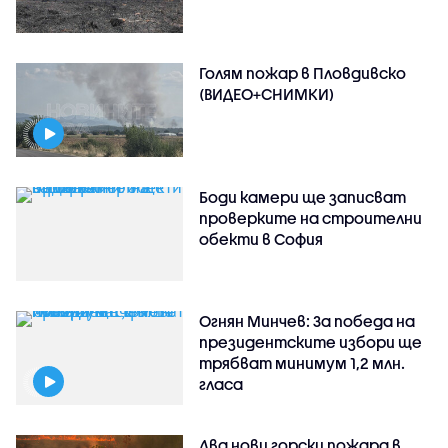
Голям пожар в Пловдивско
(ВИДЕО+СНИМКИ)
Боди камери ще записват
проверките на строителни
обекти в София
Огнян Минчев: За победа на
президентските избори ще
трябват минимум 1,2 млн.
гласа
Два нови горски пожара в