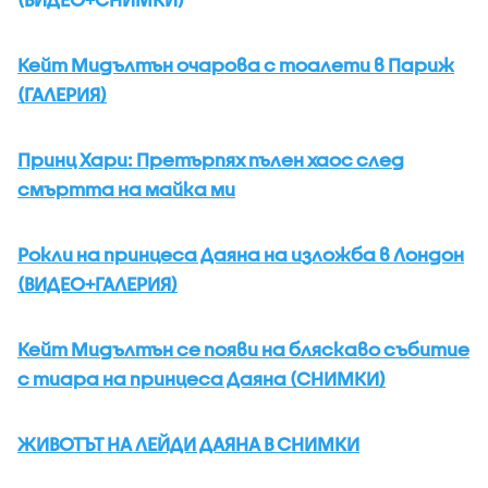
Кейт Мидълтън очарова с тоалети в Париж
(ГАЛЕРИЯ)
Принц Хари: Претърпях пълен хаос след
смъртта на майка ми
Рокли на принцеса Даяна на изложба в Лондон
(ВИДЕО+ГАЛЕРИЯ)
Кейт Мидълтън се появи на бляскаво събитие
с тиара на принцеса Даяна (СНИМКИ)
ЖИВОТЪТ НА ЛЕЙДИ ДАЯНА В СНИМКИ