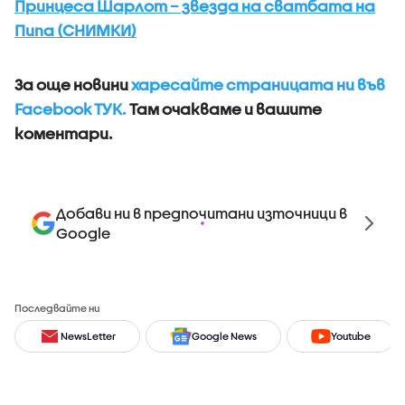
Принцеса Шарлот – звезда на сватбата на
Пипа (СНИМКИ)
За още новини
харесайте страницата ни във
Facebook ТУК.
Там очакваме и вашите
коментари.
Добави ни в предпочитани източници в
Google
Последвайте ни
NewsLetter
Google News
Youtube