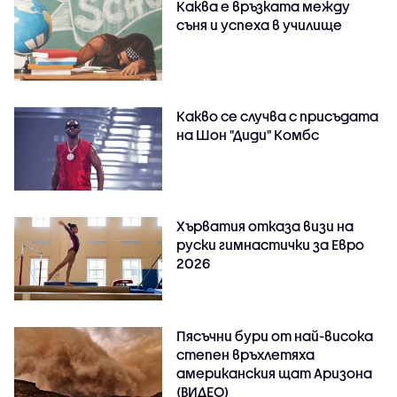
Каква е връзката между
съня и успеха в училище
Какво се случва с присъдата
на Шон "Диди" Комбс
Хърватия отказа визи на
руски гимнастички за Евро
2026
Пясъчни бури от най-висока
степен връхлетяха
американския щат Аризона
(ВИДЕО)