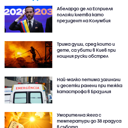
Абелардо де ла Есприеля
положи клетва като
президент на Колумбия
Трима души, сред които и
дете, са убити в Киев при
нощния руски обстрел
Най-малко петима загинали
и десетки ранени при тежка
катастрофа в Бразилия
Уморителна жега с
температури до 38 градуса
в събота