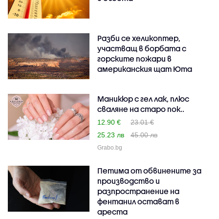
Разби се хеликоптер,
участващ в борбата с
горските пожари в
американския щат Юта
Маникюр с гел лак, плюс
сваляне на старо пок..
12.90 €
23.01 €
25.23 лв
45.00 лв
Grabo.bg
Петима от обвинените за
производство и
разпространение на
фентанил остават в
ареста