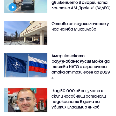
движението в аварийната
лента на АМ „Тракия” (ВИДЕО)
Отново отказаха лечение у
нас на Ива Михаилова
Американското
разузнаване: Русия може да
тества НАТО с ограничена
атака от тази есен до 2029
г.
Над 50 000 евро, злато и
скъпи часовници останали
недокоснати в дома на
убития Владимир Янков