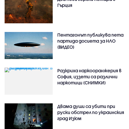
Гърция
Пентагонът публикува пета
партида досиета за НЛО
(ВИДЕО)
Разкриха наркооранжерия в
София, иззети са различни
наркотици (СНИМКИ)
Двама души са убити при
руски обстрeл по украинския
град Изюм