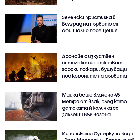
Зеленски пристигна в
Белград на първото си
официално посещение
Дронове с изкуствен
интелект ще откриват
горски пожари, бушуващи
под короните на дървета
Майка беше влачена 45
метра от влак, след като
детската ѝ количка се
заклещи във вагона
Испанската Суперкупа води