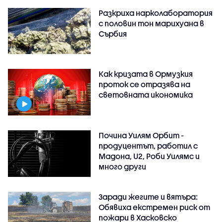
Разкриха нарколаборатория
с половин тон марихуана в
Сърбия
Как кризата в Ормузкия
проток се отразява на
световната икономика
Почина Уилям Орбит -
продуцентът, работил с
Мадона, U2, Роби Уилямс и
много други
Заради жегите и вятъра:
Обявиха екстремен риск от
пожари в Хасковско