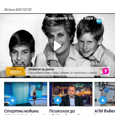
25 юли 2017 07:37
Спортни новини
Психолог за
АПИ въве