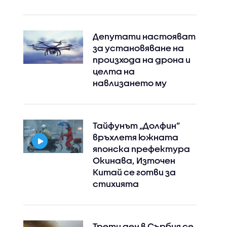
Депутати настояват
за установяване на
произхода на дрона и
целта на
навлизането му
Тайфунът „Долфин”
връхлетя южната
японска префектура
Окинава, Източен
Китай се готви за
стихията
Трети ден в Сърбия се