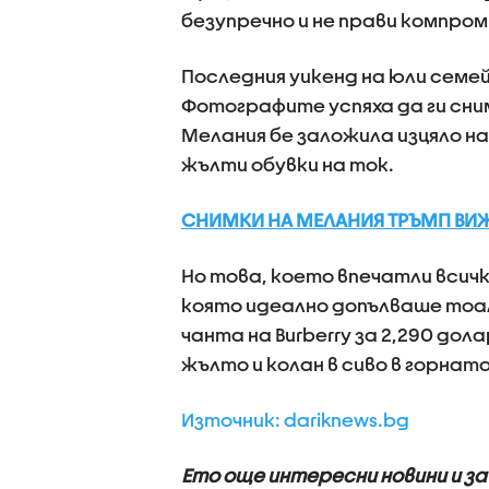
безупречно и не прави компром
Последния уикенд на юли семе
Фотографите успяха да ги сни
Мелания бе заложила изцяло на
жълти обувки на ток.
СНИМКИ НА МЕЛАНИЯ ТРЪМП ВИЖ
Но това, което впечатли всичк
която идеално допълваше тоал
чанта на Burberry за 2,290 дол
жълто и колан в сиво в горнат
Източник: dariknews.bg
Ето още интересни новини и з