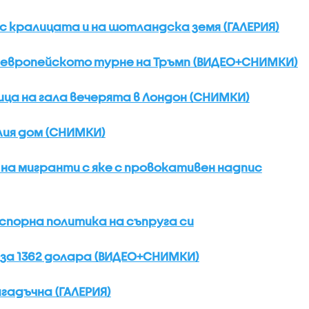
 с кралицата и на шотландска земя (ГАЛЕРИЯ)
 европейското турне на Тръмп (ВИДЕО+СНИМКИ)
ица на гала вечерята в Лондон (СНИМКИ)
лия дом (СНИМКИ)
 на мигранти с яке с провокативен надпис
спорна политика на съпруга си
 за 1362 долара (ВИДЕО+СНИМКИ)
агадъчна (ГАЛЕРИЯ)