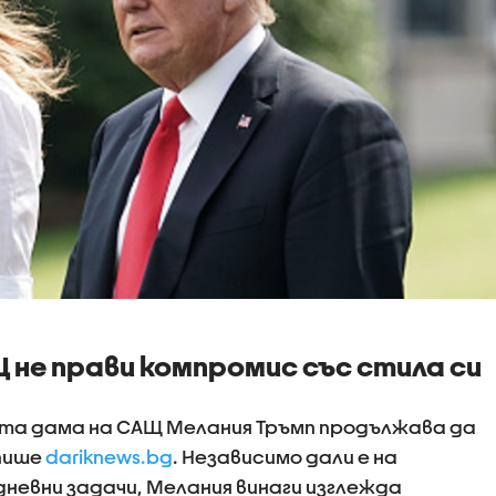
не прави компромис със стила си
вата дама на САЩ Мелания Тръмп продължава да
пише
dariknews.bg
. Независимо дали е на
дневни задачи, Мелания винаги изглежда