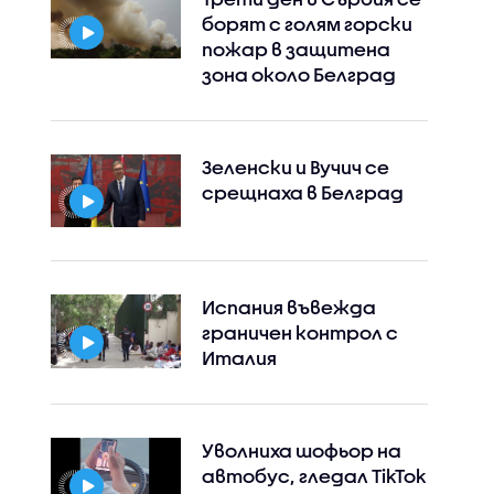
борят с голям горски
пожар в защитена
зона около Белград
Зеленски и Вучич се
срещнаха в Белград
Испания въвежда
граничен контрол с
Instagram
Facebook
Италия
Уволниха шофьор на
автобус, гледал TikTok