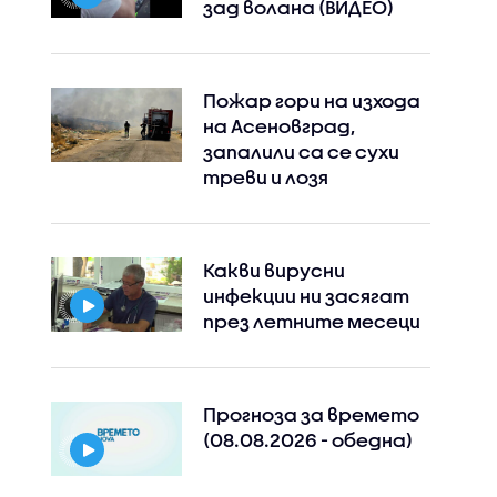
зад волана (ВИДЕО)
Пожар гори на изхода
на Асеновград,
запалили са се сухи
треви и лозя
Какви вирусни
инфекции ни засягат
през летните месеци
Прогноза за времето
(08.08.2026 - обедна)