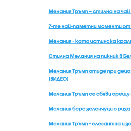
Мелания Тръмп – стилна на чай
7-те най-паметни моменти от
Мелания - като истинска крал
Стилна Мелания на пикник в Бе
Мелания Тръмп отиде при деца
(ВИДЕО)
Мелания Тръмп се обяви срещу 
Мелания бере зеленчуци с риза
Мелания Тръмп - елегантна и з