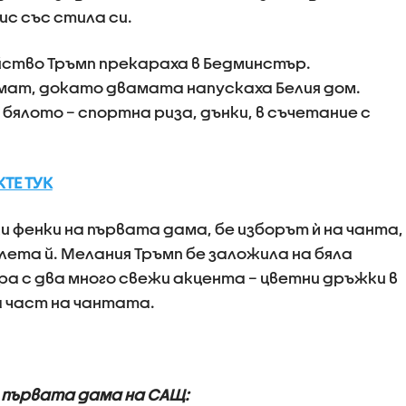
ис със стила си.
йство Тръмп прекараха в Бедминстър.
мат, докато двамата напускаха Белия дом.
 бялото – спортна риза, дънки, в съчетание с
ТЕ ТУК
и фенки на първата дама, бе изборът ѝ на чанта,
ета й. Мелания Тръмп бе заложила на бяла
ара с два много свежи акцента – цветни дръжки в
а част на чантата.
а първата дама на САЩ: