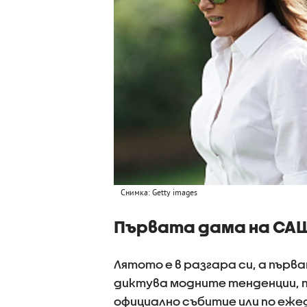
Снимка: Getty images
Първата дама на САЩ 
Лятото е в разгара си, а пър
диктува модните тенденции, 
официално събитие или по еже