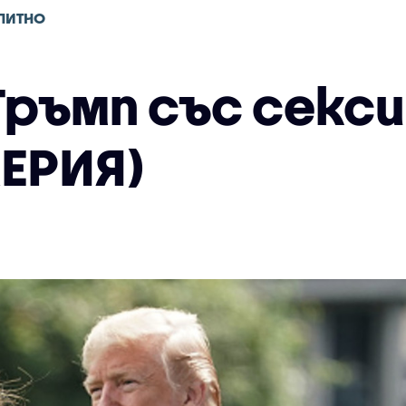
ПИТНО
Тръмп със секс
ЛЕРИЯ)