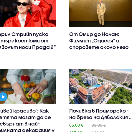
рил Стрийп пуска
От Омир до Нолан:
 търг костюми от
Филмът „Одисея” и
яволът носи Прада 2“
споровете около него
ивей красиво”: Как
Почивка в Приморско -
етята могат да се
на брега на Дяволския ..
евърнат в най-
65.00 €
83.00 €
илната декорация у