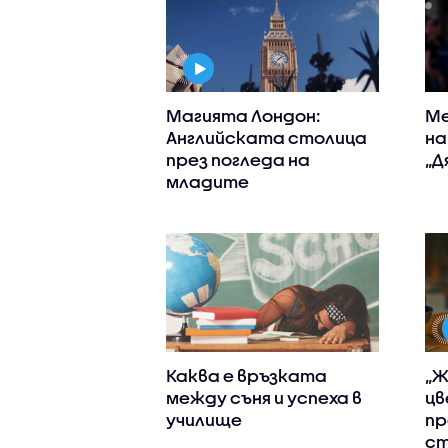
Магията Лондон:
Ме
Английската столица
на
през погледа на
„Д
младите
Каква е връзката
„Ж
между съня и успеха в
цв
училище
пр
ст