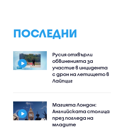
ПОСЛЕДНИ
Русия отхвърли
обвиненията за
участие в инцидента
с дрон на летището в
Лайпциг
Магията Лондон:
Английската столица
през погледа на
младите