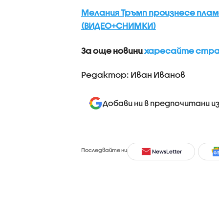
Мелания Тръмп произнесе плам
(ВИДЕО+СНИМКИ)
За още новини
харесайте стран
Редактор: Иван Иванов
Добави ни в предпочитани и
Последвайте ни
NewsLetter