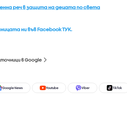
енна реч в защита на децата по света
ицата ни във Facebook ТУК.
зточници в Google
Google News
Youtube
Viber
TikTok