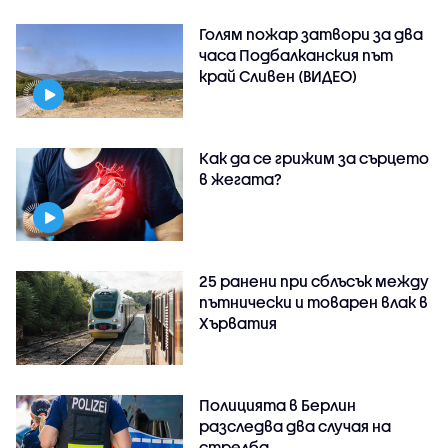
Голям пожар затвори за два
часа Подбалканския път
край Сливен (ВИДЕО)
Как да се грижим за сърцето
в жегата?
25 ранени при сблъсък между
пътнически и товарен влак в
Хърватия
Полицията в Берлин
разследва два случая на
стрелба