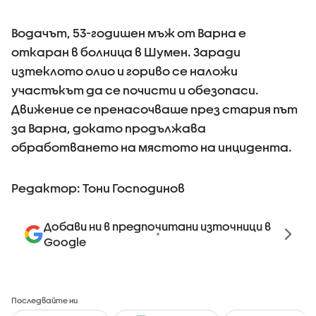
Водачът, 53-годишен мъж от Варна е
откаран в болница в Шумен. Заради
изтеклото олио и гориво се наложи
участъкът да се почисти и обезопаси.
Движение се пренасочваше през стария път
за Варна, докато продължава
обработването на мястото на инцидента.
Редактор: Тони Господинов
Добави ни в предпочитани източници в
Google
Последвайте ни