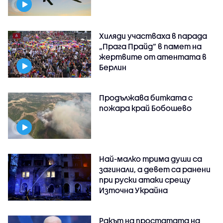
Хиляди участваха в парада
„Прага Прайд“ в памет на
жертвите от атентата в
Берлин
Продължава битката с
пожара край Бобошево
Най-малко трима души са
загинали, а девет са ранени
при руски атаки срещу
Източна Украйна
Ракът на простатата на