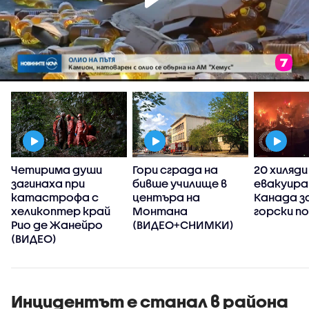
Четирима души
Гори сграда на
20 хиляди
загинаха при
бивше училище в
евакуира
,
катастрофа с
центъра на
Канада з
хеликоптер край
Монтана
горски п
Рио де Жанейро
(ВИДЕО+СНИМКИ)
(ВИДЕО)
Инцидентът е станал в района