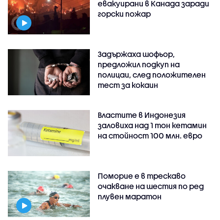
евакуирани в Канада заради
горски пожар
Задържаха шофьор,
предложил подкуп на
полицаи, след положителен
тест за кокаин
Властите в Индонезия
заловиха над 1 тон кетамин
на стойност 100 млн. евро
Поморие е в трескаво
очакване на шестия по ред
плувен маратон