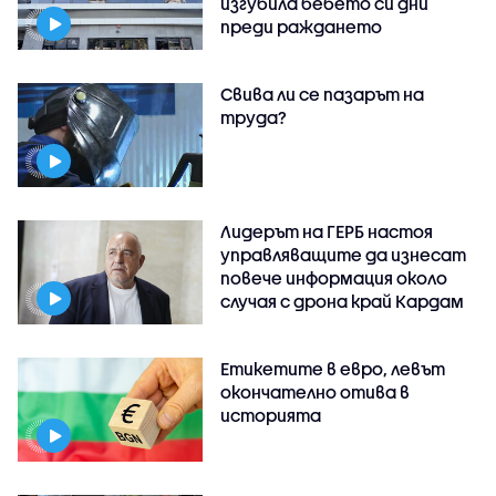
изгубила бебето си дни
преди раждането
Свива ли се пазарът на
труда?
Лидерът на ГЕРБ настоя
управляващите да изнесат
повече информация около
случая с дрона край Кардам
Етикетите в евро, левът
окончателно отива в
историята