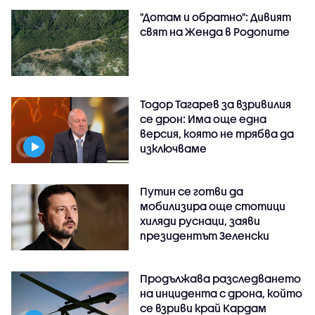
"Дотам и обратно": Дивият
свят на Женда в Родопите
Тодор Тагарев за взривилия
се дрон: Има още една
версия, която не трябва да
изключваме
Путин се готви да
мобилизира още стотици
хиляди руснаци, заяви
президентът Зеленски
Продължава разследването
на инцидента с дрона, който
се взриви край Кардам