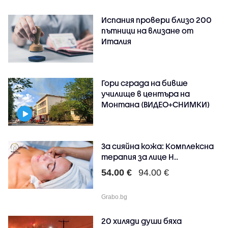
Испания провери близо 200
пътници на влизане от
Италия
Гори сграда на бивше
училище в центъра на
Монтана (ВИДЕО+СНИМКИ)
За сияйна кожа: Комплексна
терапия за лице H..
54.00 €
94.00 €
Grabo.bg
20 хиляди души бяха