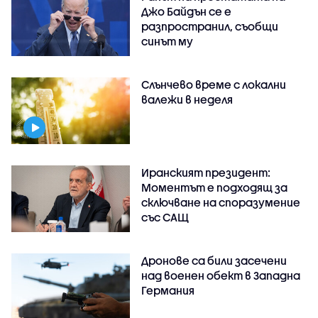
Джо Байдън се е
разпространил, съобщи
синът му
Слънчево време с локални
валежи в неделя
Иранският президент:
Моментът е подходящ за
сключване на споразумение
със САЩ
Дронове са били засечени
над военен обект в Западна
Германия