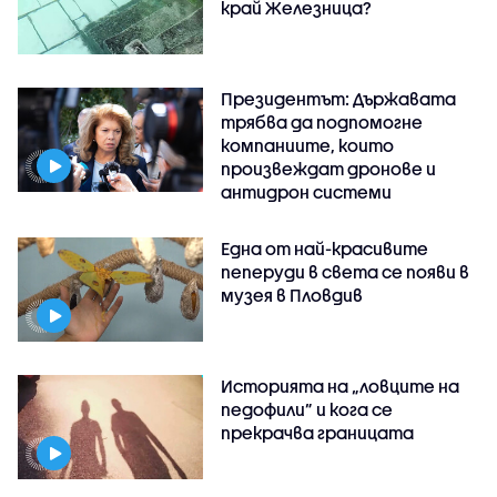
край Железница?
Президентът: Държавата
трябва да подпомогне
компаниите, които
произвеждат дронове и
антидрон системи
Една от най-красивите
пеперуди в света се появи в
музея в Пловдив
Историята на „ловците на
педофили” и кога се
прекрачва границата