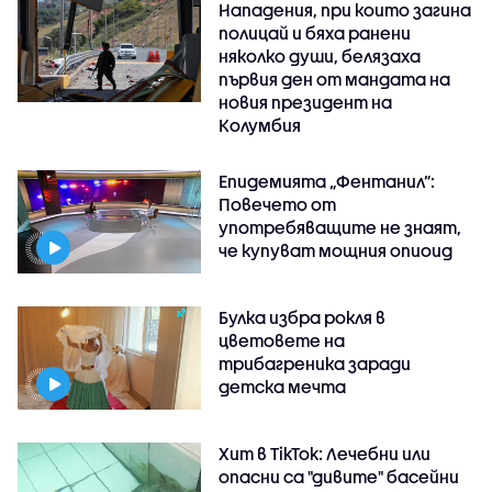
Нападения, при които загина
полицай и бяха ранени
няколко души, белязаха
първия ден от мандата на
новия президент на
Колумбия
Епидемията „Фентанил”:
Повечето от
употребяващите не знаят,
че купуват мощния опиоид
Булка избра рокля в
цветовете на
трибагреника заради
детска мечта
Хит в TikTok: Лечебни или
опасни са "дивите" басейни