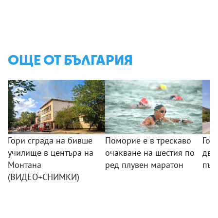
ОЩЕ ОТ БЪЛГАРИЯ
Гори сграда на бивше
Поморие е в трескаво
Гол
училище в центъра на
очакване на шестия по
два
Монтана
ред плувен маратон
път
(ВИДЕО+СНИМКИ)