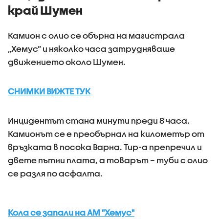
край Шумен
Камион с олио се обърна на магистрала
„Хемус” и няколко часа затрудняваше
движението около Шумен.
СНИМКИ ВИЖТЕ ТУК
Инцидентът стана минути преди 8 часа.
Камионът се е преобърнал на километър от
връзката в посока Варна. Тир-а препречил и
двете пътни плата, а товарът – туби с олио
се разля по асфалта.
Кола се запали на АМ "Хемус"