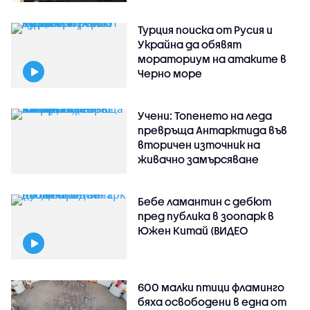
Турция поиска от Русия и
Украйна да обявят
мораториум на атаките в
Черно море
Учени: Топенето на леда
превръща Антарктида във
вторичен източник на
живачно замърсяване
Бебе ламантин с дебют
пред публика в зоопарк в
Южен Китай (ВИДЕО
600 малки птици фламинго
бяха освободени в една от