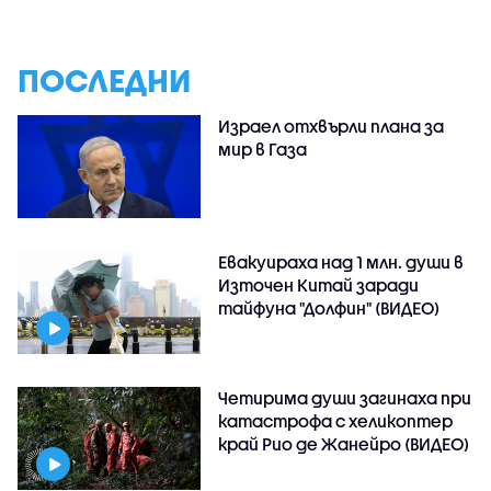
ПОСЛЕДНИ
Израел отхвърли плана за
мир в Газа
Евакуираха над 1 млн. души в
Източен Китай заради
тайфуна "Долфин" (ВИДЕО)
Четирима души загинаха при
катастрофа с хеликоптер
край Рио де Жанейро (ВИДЕО)