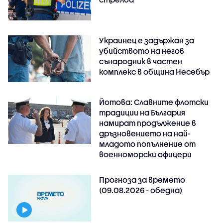
Украинец е задържан за
убийството на негов
сънародник в частен
комплекс в община Несебър
Йотова: Славните флотски
традиции на България
намират продължение в
дръзновението на най-
младото попълнение от
военноморски офицери
Прогноза за времето
(09.08.2026 - обедна)