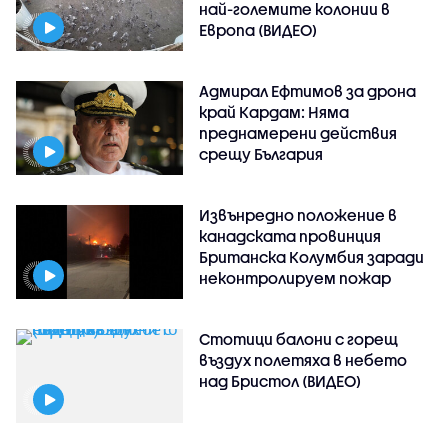
най-големите колонии в
Европа (ВИДЕО)
Адмирал Ефтимов за дрона
край Кардам: Няма
преднамерени действия
срещу България
Извънредно положение в
канадската провинция
Британска Колумбия заради
неконтролируем пожар
Стотици балони с горещ
въздух полетяха в небето
над Бристол (ВИДЕО)