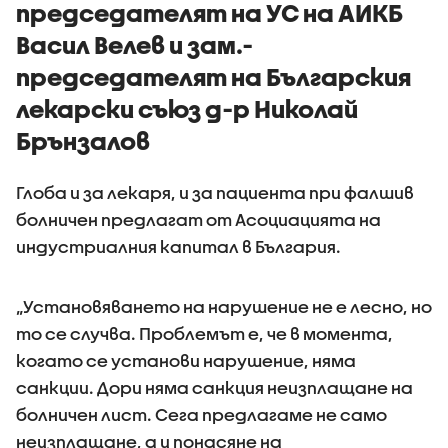
председателят на УС на АИКБ
Васил Велев и зам.-
председателят на Българския
лекарски съюз д-р Николай
Брънзалов
Глоба и за лекаря, и за пациента при фалшив
болничен предлагат от Асоциацията на
индустриалния капитал в България.
„Установяването на нарушение не е лесно, но
то се случва. Проблемът е, че в момента,
когато се установи нарушение, няма
санкции. Дори няма санкция неизплащане на
болничен лист. Сега предлагаме не само
неизплащане, а и понасяне на