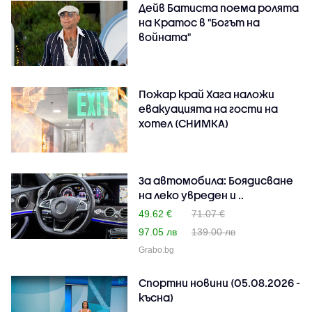
Дейв Батиста поема ролята
на Кратос в "Богът на
войната"
Пожар край Хага наложи
евакуацията на гости на
хотел (СНИМКА)
За автомобила: Боядисване
на леко увреден и ..
49.62 €
71.07 €
97.05 лв
139.00 лв
Grabo.bg
Спортни новини (05.08.2026 -
късна)