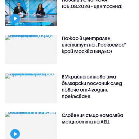
(05.08.2026 - централна)
Пожар в централен
институт на „Роскосмос“
край Москва (ВИДЕО)
В Украйна отново има
български посланик след
повече от 4 години
прекъсване
Словения също намалява
мощността на АЕЦ