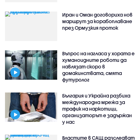
Иран и Оман договориха нов
маршрут за корабоплаване
през Ормузкия проток
Въпрос на нагласа у хората е
хуманоидните роботи да
навлязат скоро в
домакинствата, смята
футуролог
България и Украйна разбиха
международна мрежа за
трафик на наркотици,
организаторът е задържан
у нас
Властите в САЩ разследват