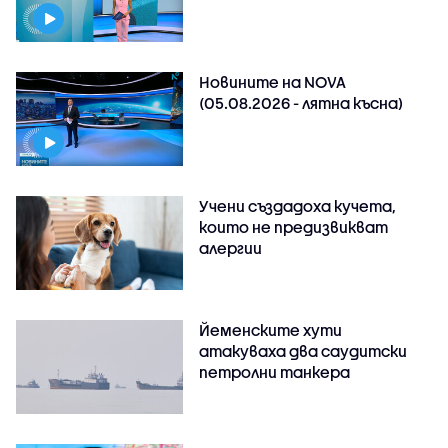
Новините на NOVA
(05.08.2026 - лятна късна)
Учени създадоха кучета,
които не предизвикват
алергии
Йеменските хути
атакуваха два саудитски
петролни танкера