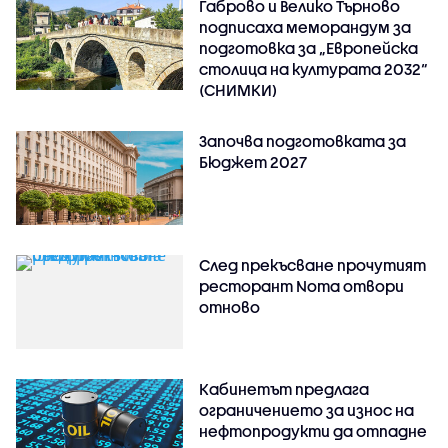
Габрово и Велико Търново
подписаха меморандум за
подготовка за „Европейска
столица на културата 2032“
(СНИМКИ)
Започва подготовката за
Бюджет 2027
След прекъсване прочутият
ресторант Noma отвори
отново
Кабинетът предлага
ограничението за износ на
нефтопродукти да отпадне