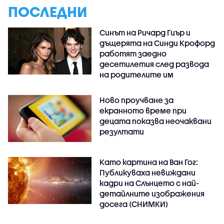
ПОСЛЕДНИ
Синът на Ричард Гиър и
дъщерята на Синди Крофорд
работят заедно
десетилетия след развода
на родителите им
Ново проучване за
екранното време при
децата показва неочаквани
резултати
Като картина на Ван Гог:
Публикуваха невиждани
кадри на Слънцето с най-
детайлните изображения
досега (СНИМКИ)