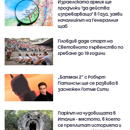
Израелската армия ще
продължи "да действа
изпреварващо" в Газа, заяви
началникът на Генералния
щаб
Пловдив даде старт на
Световното първенство по
гребане до 19 години
„Батман 2“ с Робърт
Патинсън ще се развива в
заснежен Готъм Сити
Паркът на чудовищата в
Италия - мястото, в което
се преплитат историята и