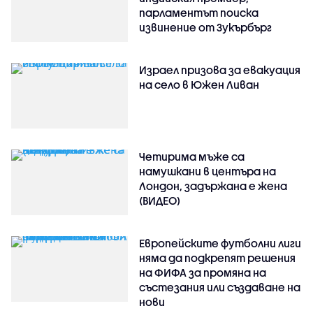
парламентът поиска
извинение от Зукърбърг
Израел призова за евакуация
на село в Южен Ливан
Четирима мъже са
намушкани в центъра на
Лондон, задържана е жена
(ВИДЕО)
Европейските футболни лиги
няма да подкрепят решения
на ФИФА за промяна на
състезания или създаване на
нови