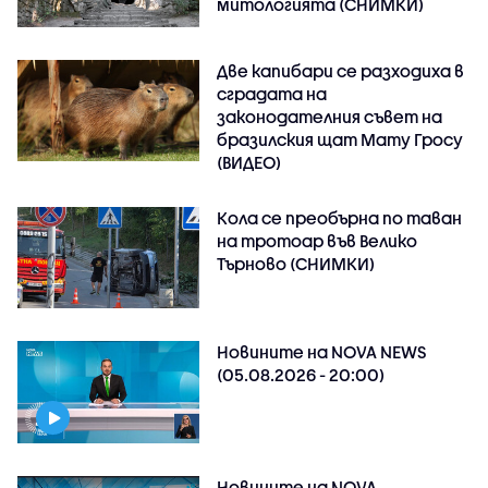
митологията (СНИМКИ)
Две капибари се разходиха в
сградата на
законодателния съвет на
бразилския щат Мату Гросу
(ВИДЕО)
Кола се преобърна по таван
на тротоар във Велико
Търново (СНИМКИ)
Новините на NOVA NEWS
(05.08.2026 - 20:00)
Новините на NOVA