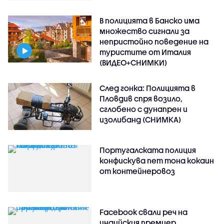
В полицията в Банско има
множество сигнали за
непристойно поведение на
туристите от Италия
(ВИДЕО+СНИМКИ)
След гонка: Полицията в
Пловдив спря возило,
сглобено с дунапрен и
изолибанд (СНИМКА)
Португалската полиция
конфискува пет тона кокаин
от контейнеровоз
Facebook свали реч на
индийския премиер,