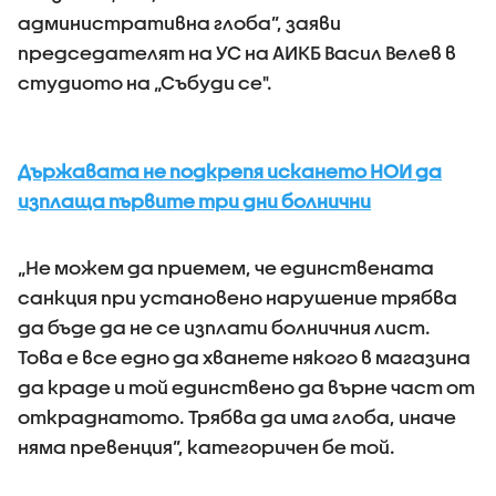
административна глоба”, заяви
председателят на УС на АИКБ Васил Велев в
студиото на „Събуди се".
Държавата не подкрепя искането НОИ да
изплаща първите три дни болнични
„Не можем да приемем, че единствената
санкция при установено нарушение трябва
да бъде да не се изплати болничния лист.
Това е все едно да хванете някого в магазина
да краде и той единствено да върне част от
откраднатото. Трябва да има глоба, иначе
няма превенция”, категоричен бе той.