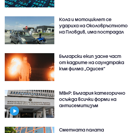
Кола и мотоциклет се
удариха на Околовръстното
на Пловдив, има пострадал
Български екип засне част
от кадрите на саундтрака
към филма „Одисея“
МВнР: България категорично
осъжда всички форми на
антисемитизъм
Сметната палата