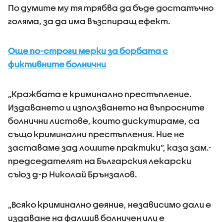
По думите му тя трябва да бъде достатъчно
голяма, за да има възспиращ ефект.
Още по-строги мерки за борбата с
фиктивните болнични
„Кражбата е криминално престъпление.
Издаването и използването на въпросните
болнични листове, които дискутираме, са
също криминални престъпления. Ние не
заставаме зад лошите практики”, каза зам.-
председателят на Българския лекарски
съюз д-р Николай Брънзалов.
„Всяко криминално деяние, независимо дали е
издаване на фалшив болничен или е