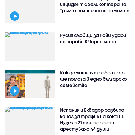
инцидент с хеликоптера на
Тръмп и пътнически самолет
Русия съобщи за нови удари
по кораби в Черно море
Как домашният робот Нео
ще помага в едно българско
семейство
Испания и Еквадор разбиха
канал за трафик на кокаин.
Иззеха 21 тона дрога и
арестуваха 44 души