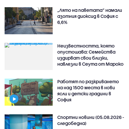
„Лято на паветата“ намали
азотния диоксид в София с
6,6%
Неизвестността, която
опустошава: Семейства
издирват свои близки,
навлезли в Сеута от Мароко
Работят по разкриването
на над 1500 места в нови
ясли и детски градини в
София
Спортни новини (05.08.2026 -
следобедна)