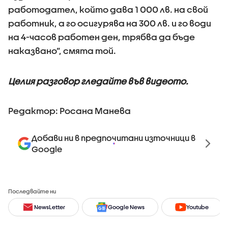
работодател, който дава 1 000 лв. на свой
работник, а го осигурява на 300 лв. и го води
на 4-часов работен ден, трябва да бъде
наказвано”, смята той.
Целия разговор гледайте във видеото.
Редактор: Росана Манева
Добави ни в предпочитани източници в
Google
Последвайте ни
NewsLetter
Google News
Youtube