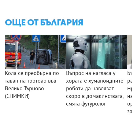
ОЩЕ ОТ БЪЛГАРИЯ
Кола се преобърна по
Въпрос на нагласа у
Бъл
таван на тротоар във
хората е хуманоидните
раз
Велико Търново
роботи да навлязат
мре
(СНИМКИ)
скоро в домакинствата,
нар
смята футуролог
орг
зад