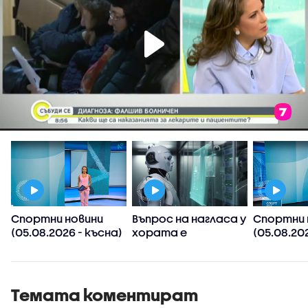
Спортни новини
Въпрос на нагласа у
Спортни 
(05.08.2026 - късна)
хората е
(05.08.202
хуманоидните
следобед
роботи да
и
навлязат скоро в
домакинствата,
Темата коментират
смята футуролог