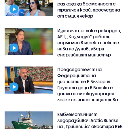
разказа за бременност с
трагичен край, проследена
от същия лекар
Износът на ток е рекорден,
АЕЦ „Козлодуй“ работи
нормално въпреки ниските
нива на Дунав, увери
енергийният министър
Председателят на
Федерацията на
ционистите в България:
Групата деца в Банско е
дошла на международен
лагер по наша инициатива
Емблематичният
ледоразбивач Arctic Sunrise
на „Грийнпийс” акостира във