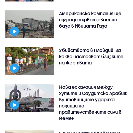
Американска компания ще
изгради първата военна
база в Ивицата Газа
Убийството в Пловдив: За
какво настояват близките
на жертвата
Нова ескалация между
хутите и Саудитска Арабия:
Бунтовниците удариха
позиции на
правителствените сили в
Йемен