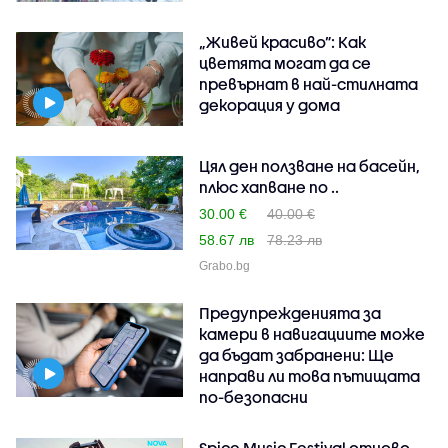
„Живей красиво”: Как
цветята могат да се
превърнат в най-стилната
декорация у дома
Цял ден ползване на басейн,
плюс хапване по ..
30.00 €
40.00 €
58.67 лв
78.23 лв
Grabo.bg
Предупрежденията за
камери в навигациите може
да бъдат забранени: Ще
направи ли това пътищата
по-безопасни
Spice Music Festival отново