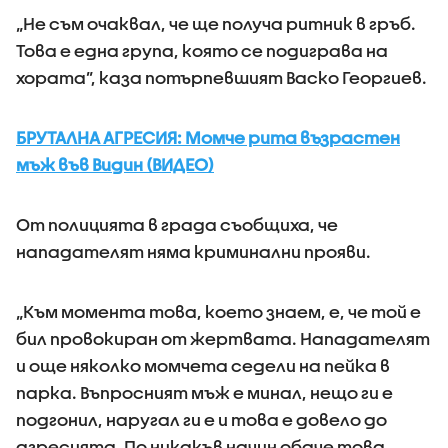
„Не съм очаквал, че ще получа ритник в гръб.
Това е една група, която се подиграва на
хората”, каза потърпевшият Васко Георгиев.
БРУТАЛНА АГРЕСИЯ: Момче рита възрастен
мъж във Видин (ВИДЕО)
От полицията в града съобщиха, че
нападателят няма криминални прояви.
„Към момента това, което знаем, е, че той е
бил провокиран от жертвата. Нападателят
и още няколко момчета седели на пейка в
парка. Въпросният мъж е минал, нещо ги е
подгонил, наругал ги е и това е довело до
агресията. По никакъв начин обаче това