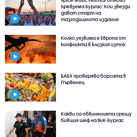
превзема Бургас: Кои звезди
дават старт на
тазгодишното издание
Колко уязвима е Европа от
конфликта в Близкия изток
БАБХ проверява борсата в
Първенец
Какви са обвиненията срещу
бившия шеф на ВиК-Бургас