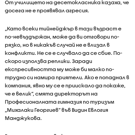
От училището на десетокласника казаха, че
досега не е проявявал агресия.
„Като всеки тийнейджър в тази възраст е
по-невъздържан, може да ви отговори по-
рязко, но в никакъв случай не е влизал в
конфликти. Не се е случвало да се сбие. По-
скоро използва реплики. Заради
експресивността му може би малко по-
трудно си намира приятели. Ако е попаднал в
компания, явно му се е приискало да покаже,
че е велик”, смята директорът на
Професионалната гимназия по туризъм
„Михалаки Георгиев” във Видин Евлогия
Манджукова.