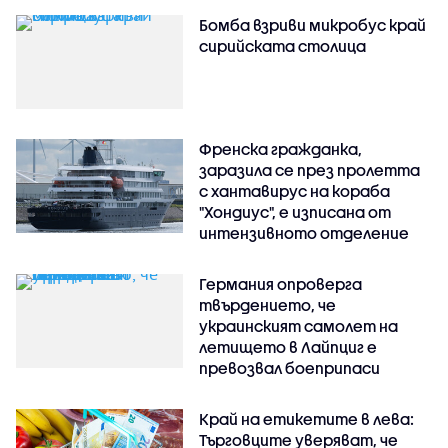
Бомба взриви микробус край
сирийската столица
Френска гражданка,
заразила се през пролетта
с хантавирус на кораба
"Хондиус", е изписана от
интензивното отделение
Германия опроверга
твърдението, че
украинският самолет на
летището в Лайпциг е
превозвал боеприпаси
Край на етикетите в лева:
Търговците уверяват, че