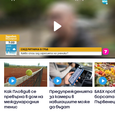
Как Пловдив се
Предупрежденията
БАБХ про
)
превърна в дом на
за камери в
борсата 
международния
навигациите може
Първенец
тенис
да бъдат
забранени: Ще