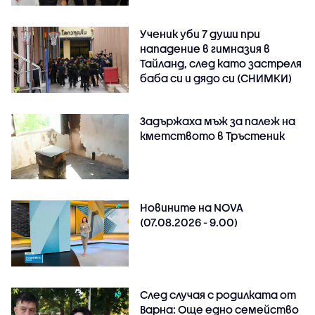
Ученик уби 7 души при
нападение в гимназия в
Тайланд, след като застреля
баба си и дядо си (СНИМКИ)
Задържаха мъж за палеж на
кметството в Тръстеник
Новините на NOVA
(07.08.2026 - 9.00)
След случая с родилката от
Варна: Още едно семейство