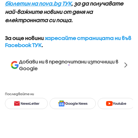
бюлетин на nova.bg ТУК
, за да получавате
най-важните новини от деня на
електронната си поща.
За още новини
харесайте страницата ни във
Facebook ТУК
.
Добави ни в предпочитани източници в
Google
Последвайте ни
NewsLetter
Google News
Youtube