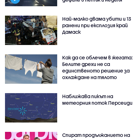
Най-малко двама убити и 13
ранени при експлозия край
Дамаск
Как да се облечем в жегата:
Белите дрехи не са
единственото решение за
охлаждане на тялото
Наближава пикът на
метеорния поток Персеиди
Спират продължанието на