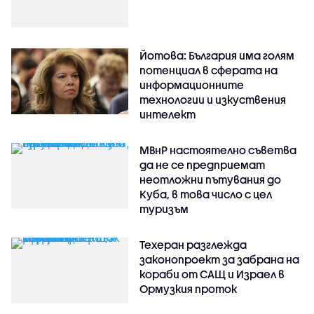
Йотова: България има голям
потенциал в сферата на
информационните
технологии и изкуствения
интелект
МВнР настоятелно съветва
да не се предприемат
неотложни пътувания до
Куба, в това число с цел
туризъм
Техеран разглежда
законопроект за забрана на
кораби от САЩ и Израел в
Ормузкия проток