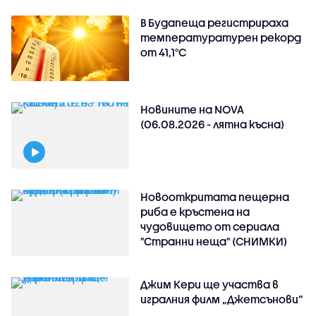
В Будапеща регистрираха
температуратурен рекорд
от 41,1°C
Новините на NOVA
(06.08.2026 - лятна късна)
Новооткритата пещерна
риба е кръстена на
чудовището от сериала
"Странни неща" (СНИМКИ)
Джим Кери ще участва в
игралния филм „Джетсънови“