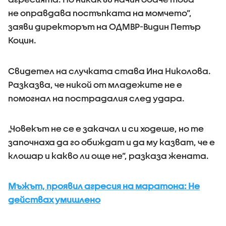
не оправдава постъпката на момчето”,
заяви директорът на ОДМВР-Видин Петър
Коцин.
Свидетел на случката става Ина Николова.
Разказва, че никой от младежите не е
помогнал на пострадалия след удара.
„Човекът не се е закачал и си ходеше, но те
започнаха да го обиждат и да му казват, че е
клошар и какво ли още не”, разказа жената.
Мъжът, проявил агресия на маратона: Не
действах умишлено