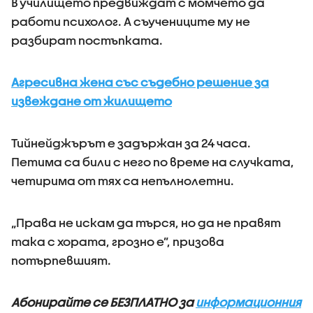
В училището предвиждат с момчето да
работи психолог. А съучениците му не
разбират постъпката.
Агресивна жена със съдебно решение за
извеждане от жилището
Тийнейджърът е задържан за 24 часа.
Петима са били с него по време на случката,
четирима от тях са непълнолетни.
„Права не искам да търся, но да не правят
така с хората, грозно е”, призова
потърпевшият.
Абонирайте се БЕЗПЛАТНО за
информационния