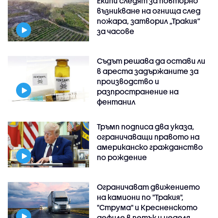
Екипи следят за повторно
възникване на огнища след
пожара, затворил „Тракия“
за часове
Съдът решава да остави ли
в ареста задържаните за
производство и
разпространение на
фентанил
Тръмп подписа два указа,
ограничаващи правото на
американско гражданство
по рождение
Ограничават движението
на камиони по "Тракия",
"Струма" и Кресненското
дефиле в петък и неделя