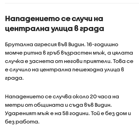
направи ли това
пътищата по-
безопасни
Нападението се случи на
централна улица в града
Брутална агресия във Видин. 16-годишно
момче ритна в гръб възрастен мъж, а цялата
случка е заснета от негови приятели. Това се
е случило на централна пешеходна улица в
града.
Нападението се случва около 20 часа на
метри от общината и съда във Видин.
Удареният мъж е на 58 години. Той е без дом и
без работа.