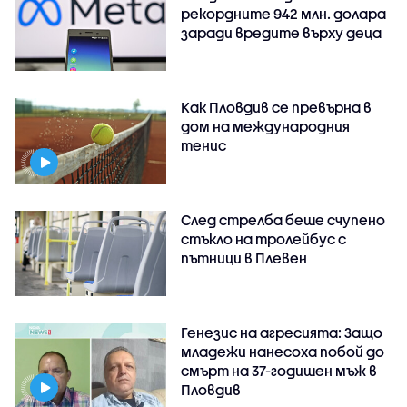
рекордните 942 млн. долара
заради вредите върху деца
Как Пловдив се превърна в
дом на международния
тенис
След стрелба беше счупено
стъкло на тролейбус с
пътници в Плевен
Генезис на агресията: Защо
младежи нанесоха побой до
смърт на 37-годишен мъж в
Пловдив