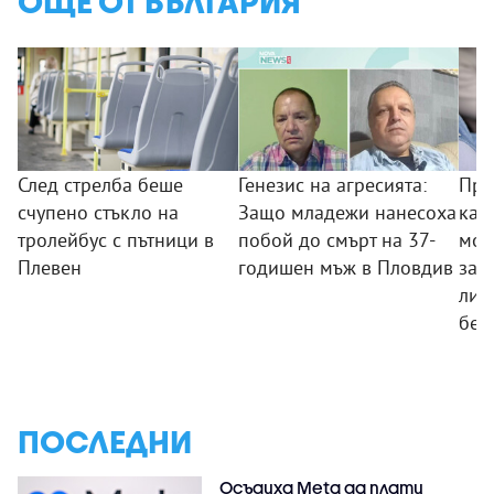
ОЩЕ ОТ БЪЛГАРИЯ
След стрелба беше
Генезис на агресията:
Пре
счупено стъкло на
Защо младежи нанесоха
кам
тролейбус с пътници в
побой до смърт на 37-
мож
Плевен
годишен мъж в Пловдив
заб
ли 
без
ПОСЛЕДНИ
Осъдиха Meta да плати