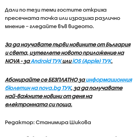
Дали по тези теми гостите откриха
пресечната точка или изразиха различно
мнение – гледайте във видеото.
За да научавате първи новините от България
и света, изтеглете новото приложение на
NOVA - за
Android ТУК
или
iOS (Apple) ТУК
.
Абонирайте се БЕЗПЛАТНО за
информационния
бюлетин на nova.bg ТУК
, за да получавате
най-важните новини от деня на
електронната си поща.
Редактор: Станимира Шикова