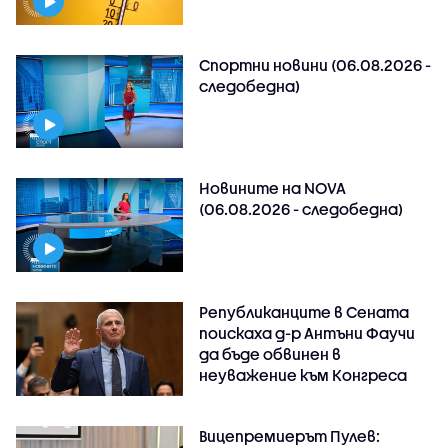
Спортни новини (06.08.2026 -
следобедна)
Новините на NOVA
(06.08.2026 - следобедна)
Републиканците в Сената
поискаха д-р Антъни Фаучи
да бъде обвинен в
неуважение към Конгреса
Вицепремиерът Пулев: