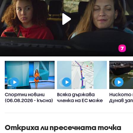
Спортни новини
Всяка държава
Ниското 
(06.08.2026 - късна)
членка на ЕС може
Дунав за
а
да реши да
АЕЦ-овет
ограничи
споделянето в
приложения на
Откриха ли пресечната точка
информация къде