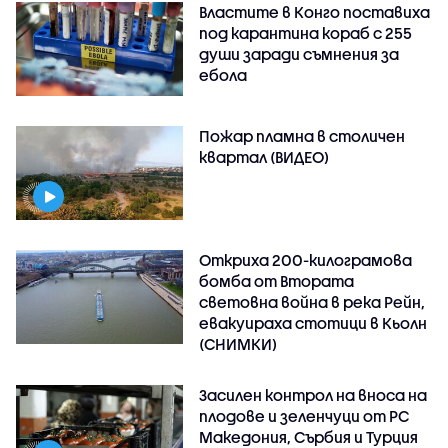
Властите в Конго поставиха
под карантина кораб с 255
души заради съмнения за
ебола
Пожар пламна в столичен
квартал (ВИДЕО)
Откриха 200-килограмова
бомба от Втората
световна война в река Рейн,
евакуираха стотици в Кьолн
(СНИМКИ)
Засилен контрол на вноса на
плодове и зеленчуци от РС
Македония, Сърбия и Турция