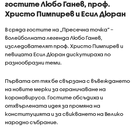
гостите Любо Ганев, проф.
има проверки на
пътя
Христо Пимпирев и Есил Дюран
В сряда гостите на „Пресечна точка” –
волейболната легенда Любо Ганев,
изследователят проф. Христо Пимпирев и
певицата Есил Дюран дискутираха по
разнообразни теми.
Първата от тях бе свързана с въвеждането
на новите мерки за ограничаване на
коронавируса. Гостите обсъдиха и
отхвърлената идея за промяна на
конституцията и за свикването на Велико
народно събрание.