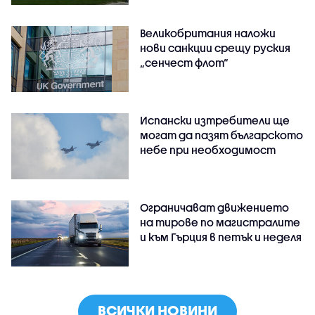
Великобритания наложи
нови санкции срещу руския
„сенчест флот“
Испански изтребители ще
могат да пазят българското
небе при необходимост
Ограничават движението
на тирове по магистралите
и към Гърция в петък и неделя
ВСИЧКИ НОВИНИ