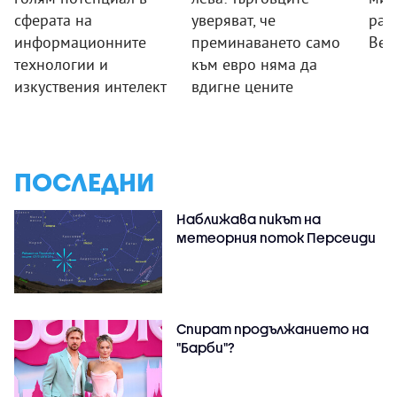
сферата на
уверяват, че
раб
информационните
преминаването само
Вел
технологии и
към евро няма да
изкуствения интелект
вдигне цените
ПОСЛЕДНИ
Наближава пикът на
метеорния поток Персеиди
Спират продължанието на
"Барби"?