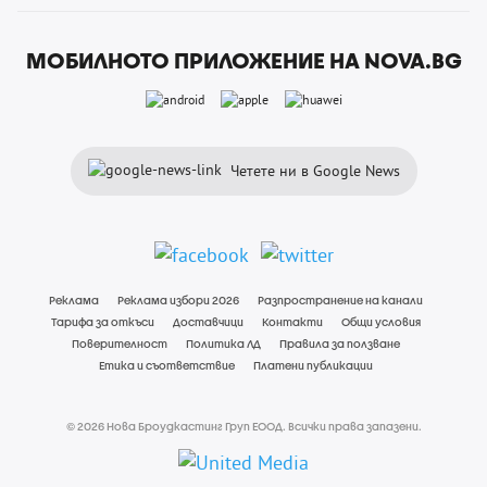
МОБИЛНОТО ПРИЛОЖЕНИЕ НА NOVA.BG
Четете ни в Google News
Реклама
Реклама избори 2026
Разпространение на канали
Тарифа за откъси
Доставчици
Контакти
Общи условия
Поверителност
Политика ЛД
Правила за ползване
Етика и съответствие
Платени публикации
© 2026 Нова Броудкастинг Груп ЕООД. Всички права запазени.