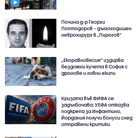
Почина д-р Георги
Поптодоров – дългогодишен
неврохирург в „Пирогов“
„Екоравновесие“ издирва
бездомни кучета в София с
дронове и ловни екипи
Кризата във ФИФА се
задълбочава: УЕФА отказва
подкрепа за Инфантино,
Йордания получи бонуси след
отправени критики