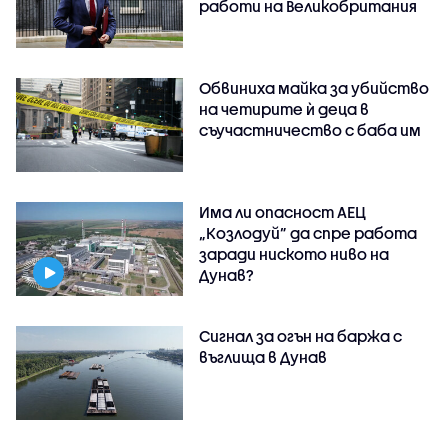
работи на Великобритания
Обвиниха майка за убийство
на четирите ѝ деца в
съучастничество с баба им
Има ли опасност АЕЦ
„Козлодуй” да спре работа
заради ниското ниво на
Дунав?
Сигнал за огън на баржа с
въглища в Дунав