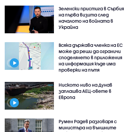
Зеленски пристига в Сърбия
на първа визита след
началото на войната в
Украйна
Всяка държава членка на ЕС
може да реши да ограничи
споделянето в приложения
на информация къде има
проверки на пътя
Ниското ниво на Дунав
заплашва АЕЦ-овете в
Европа
Румен Радев разговаря с
министъра на външните