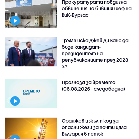
Прокуратурата повдигна
обвинения на бившия шеф на
ВиК-Бургас
Тръмп иска Джей Ди Ванс да
бъде кандидат-
президентът на
републиканците през 2028
г.?
Прогноза за времето
(06.08.2026 - следобедна)
Оранжев и жълт код за
опасни жеги за почти цяла
България в петък