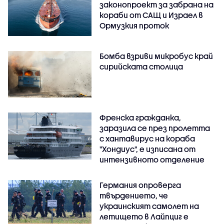
законопроект за забрана на
кораби от САЩ и Израел в
Ормузкия проток
Бомба взриви микробус край
сирийската столица
Френска гражданка,
заразила се през пролетта
с хантавирус на кораба
"Хондиус", е изписана от
интензивното отделение
Германия опроверга
твърдението, че
украинският самолет на
летището в Лайпциг е