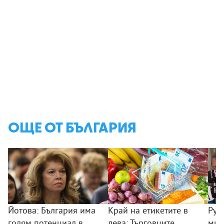
ОЩЕ ОТ БЪЛГАРИЯ
Йотова: България има
Край на етикетите в
Рум
голям потенциал в
лева: Търговците
мин