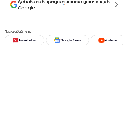
Добави ни в предпочитани източници в
Google
Последвайте ни
NewsLetter
Google News
Youtube