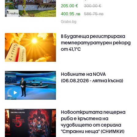
205.00 €
300.00 €
400.95 лв
586.75 лв
Grabo.bg
В Будапеща регистрираха
температуратурен рекорд
от 41,1°C
Новините на NOVA
(06.08.2026 - лятна късна)
Новооткритата пещерна
риба е кръстена на
чудовището от сериала
"Странни неща" (СНИМКИ)