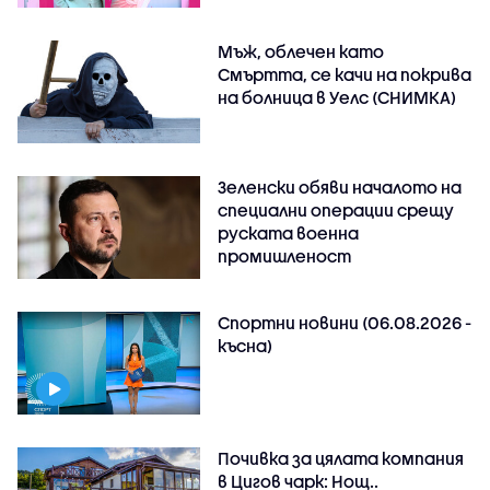
Мъж, облечен като
Смъртта, се качи на покрива
на болница в Уелс (СНИМКА)
Зеленски обяви началото на
специални операции срещу
руската военна
промишленост
Спортни новини (06.08.2026 -
късна)
Почивка за цялата компания
в Цигов чарк: Нощ..