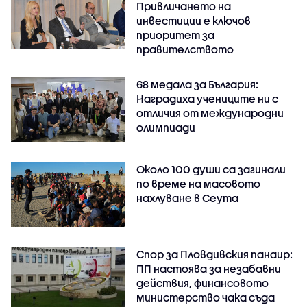
Привличането на
инвестиции е ключов
приоритет за
правителството
68 медала за България:
Наградиха учениците ни с
отличия от международни
олимпиади
Около 100 души са загинали
по време на масовото
нахлуване в Сеута
Спор за Пловдивския панаир:
ПП настоява за незабавни
действия, финансовото
министерство чака съда