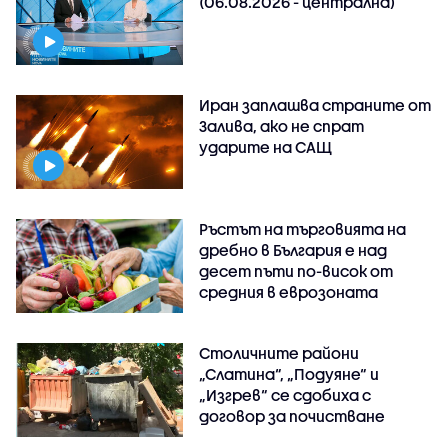
(06.08.2026 - централна)
Иран заплашва страните от
Залива, ако не спрат
ударите на САЩ
Ръстът на търговията на
дребно в България е над
десет пъти по-висок от
средния в еврозоната
Столичните райони
„Слатина“, „Подуяне“ и
„Изгрев“ се сдобиха с
договор за почистване