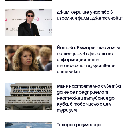
Джим Кери ще участва в
игралния филм „Джетсънови“
Йотова: България има голям
потенциал в сферата на
информационните
технологии и изкуствения
интелект
МВнР настоятелно съветва
да не се предприемат
неотложни пътувания до
Куба, в това число с цел
туризъм
Техеран разглежда