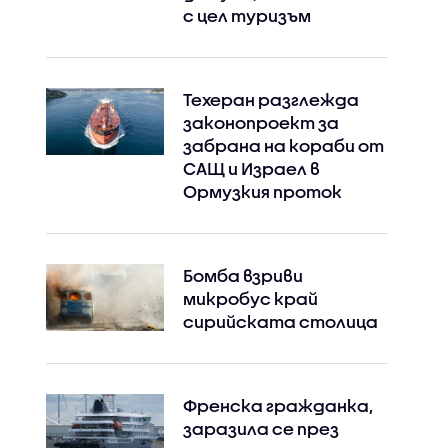
с цел туризъм
Техеран разглежда
законопроект за
забрана на кораби от
САЩ и Израел в
Ормузкия проток
Бомба взриви
микробус край
сирийската столица
Френска гражданка,
заразила се през