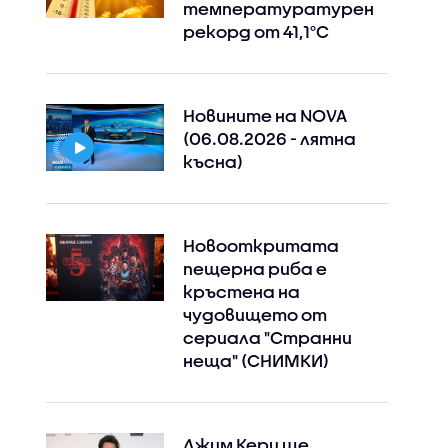
температуратурен
рекорд от 41,1°C
Новините на NOVA
(06.08.2026 - лятна
късна)
Новооткритата
пещерна риба е
кръстена на
чудовището от
сериала "Странни
неща" (СНИМКИ)
Джим Кери ще