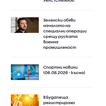
Уелс (СНИМКА)
Зеленски обяви
началото на
специални операции
срещу руската
военна
промишленост
Спортни новини
(06.08.2026 - късна)
Instagram
Facebook
В Будапеща
регистрираха