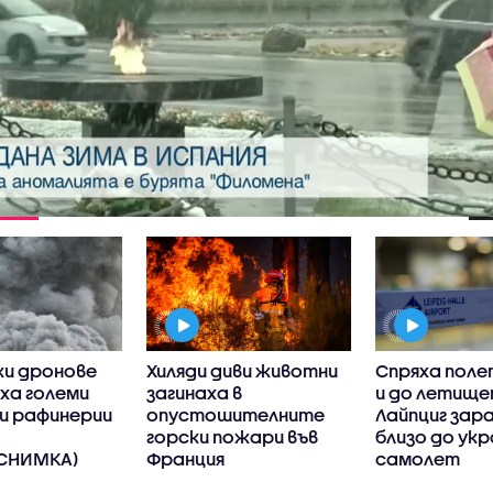
ки дронове
Хиляди диви животни
Спряха пол
ха големи
загинаха в
и до летище
и рафинерии
опустошителните
Лайпциг зар
горски пожари във
близо до ук
СНИМКА)
Франция
самолет