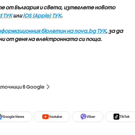
те от България и света, изтеглете новото
d ТУК
или
iOS (Apple) ТУК
.
нформационния бюлетин на nova.bg ТУК
, за да
и от деня на електронната си поща.
зточници в Google
Google News
Youtube
Viber
TikTok