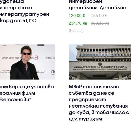
Будапеща
Интериорен
гистрираха
детайлинг: Детайлно
емпературатурен
почистване и ..
120.00 €
155.00 €
корд от 41,1°C
234.70 лв
303.15 лв
Grabo.bg
им Кери ще участва
МВнР настоятелно
игралния филм
съветва да не се
жетсънови“
предприемат
неотложни пътувания
до Куба, в това число с
цел туризъм