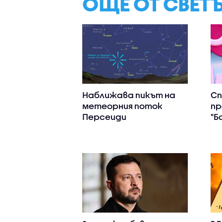
ОЩЕ ОТ СВЕТ
Наближава пикът на
С
метеорния поток
пр
Персеиди
"Б