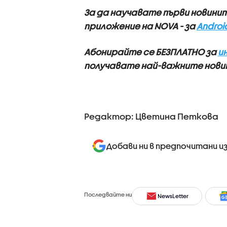
За да научавате първи новини
приложение на NOVA - за
Androi
Абонирайте се БЕЗПЛАТНО за
и
получавате най-важните новин
Редактор: Цветина Петкова
Добави ни в предпочитани и
Последвайте ни
NewsLetter