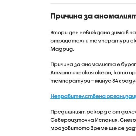
Причина за аномалият
Втори ден невиждана зима в ча
отрицателни температури ск
Мадрид.
Причина за аномалията е буря
Атлантическия океан, като пр
температури – минус 34 граду
Неправителствена организация
Предишният рекорд е от далечн
Североизточна Испания. Снег
мразовитото време ще се задъ