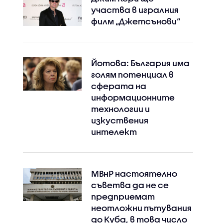
участва в игралния
филм „Джетсънови“
Йотова: България има
голям потенциал в
сферата на
информационните
технологии и
изкуствения
интелект
МВнР настоятелно
съветва да не се
предприемат
неотложни пътувания
до Куба, в това число