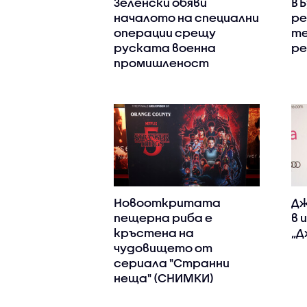
Зеленски обяви
В 
началото на специални
ре
операции срещу
т
руската военна
ре
промишленост
Новооткритата
Дж
пещерна риба е
в 
кръстена на
„Д
чудовището от
сериала "Странни
неща" (СНИМКИ)