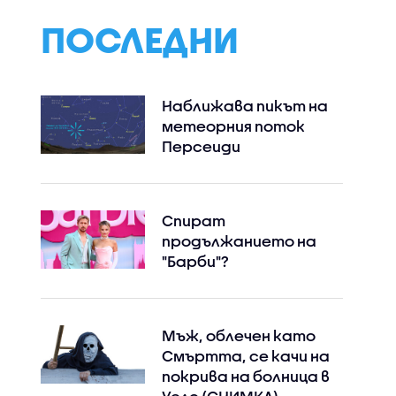
ПОСЛЕДНИ
Наближава пикът на
метеорния поток
Персеиди
Спират
продължанието на
"Барби"?
Мъж, облечен като
Смъртта, се качи на
покрива на болница в