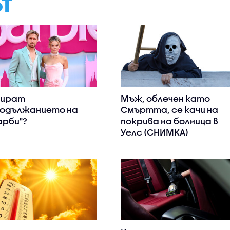
ЪТ
пират
Мъж, облечен като
одължанието на
Смъртта, се качи на
арби"?
покрива на болница в
Уелс (СНИМКА)