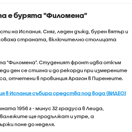
а е бурята "Филомена"
сти на Испания. Сняг, леден дъжд, бурен вятър и
оваха страната, включително столицата
та "Филомена". Студеният фронт идва откъм
еди ден се стигна и до рекорди при измерените
са, отчетени в провинция Арагон в Пиренеите.
 в Испания събира средства под вода (ВИДЕО)
ата 1956 г - минус 32 градуса в Леида,
овалежите ще продължат и утре, а
ржи поне до неделя.