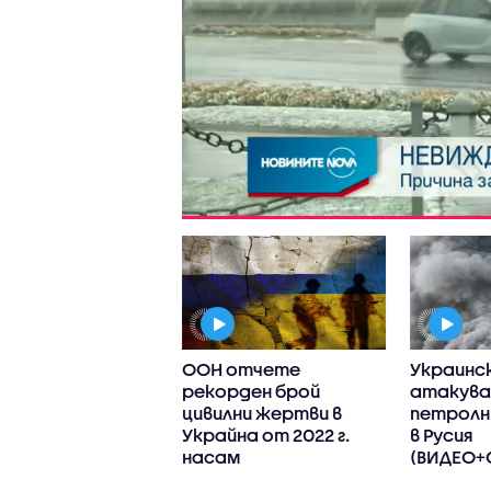
рите в близост
ООН отчете
Украинс
тина започнаха
рекорден брой
атакува
тслабват,
цивилни жертви в
петролн
ността не е
Украйна от 2022 г.
в Русия
инала
насам
(ВИДЕО+