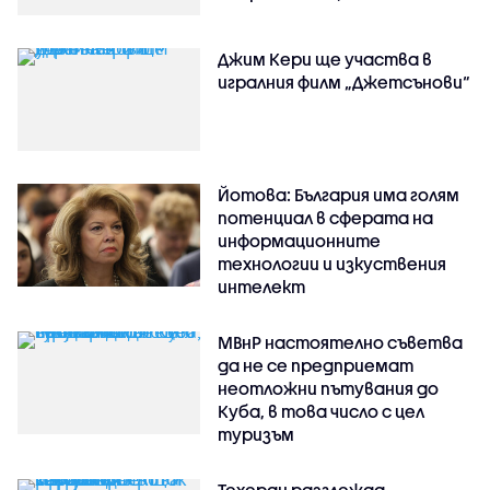
Джим Кери ще участва в
игралния филм „Джетсънови“
Йотова: България има голям
потенциал в сферата на
информационните
технологии и изкуствения
интелект
МВнР настоятелно съветва
да не се предприемат
неотложни пътувания до
Куба, в това число с цел
туризъм