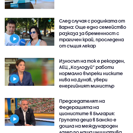
След случая с родилката от
Варна: Още едно семейство
разказа за бременност с
трагичен край, проследена
от същия лекар
Износът на ток е рекорден,
АЕЦ „Козлодуй“ работи
нормално въпреки ниските
нива на Дунав, увери
енергийният министър
Председателят на
Федерацията на
ционистите в България:
Групата деца в Банско е
дошла на международен
лагер по наша инициатива