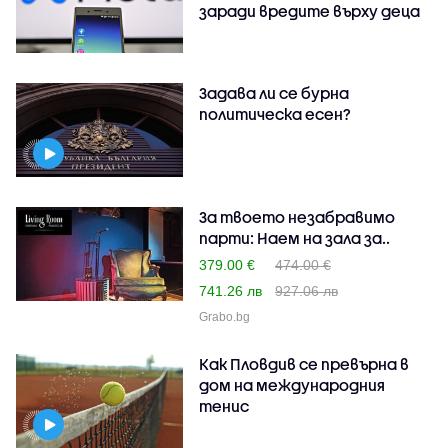
заради вредите върху деца
Задава ли се бурна
политическа есен?
За твоето незабравимо
парти: Наем на зала за..
379.00 €
474.00 €
741.26 лв
927.06 лв
Grabo.bg
Как Пловдив се превърна в
дом на международния
тенис