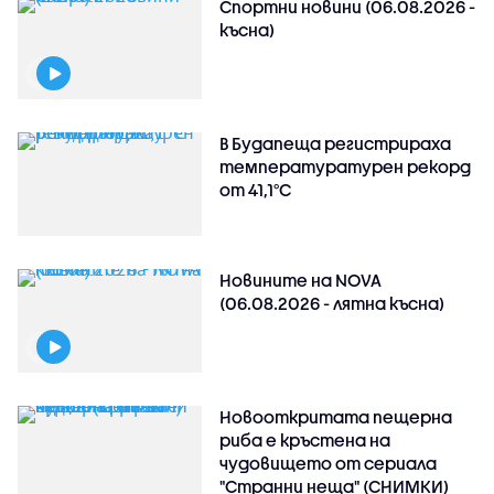
Спортни новини (06.08.2026 -
късна)
В Будапеща регистрираха
температуратурен рекорд
от 41,1°C
Новините на NOVA
(06.08.2026 - лятна късна)
Новооткритата пещерна
риба е кръстена на
чудовището от сериала
"Странни неща" (СНИМКИ)