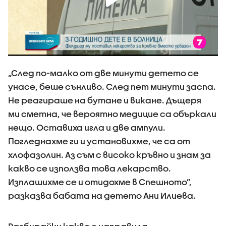
„След по-малко от две минути детето се
унасе, беше сънливо. След пет минути заспа.
Не реагираше на бутане и викане. Дъщеря
ми сметна, че вероятно медицие са объркали
нещо. Оставиха игла и две ампули.
Погледнахме ги и установихме, че са от
хлофазолин. Аз съм с високо кръвно и знам за
какво се използва това лекарство.
Изплашихме се и отидохме в Спешното”,
разказва бабата на детето Ани Илиева.