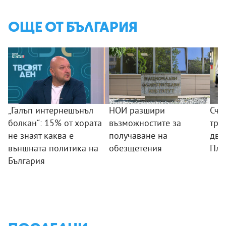
ОЩЕ ОТ БЪЛГАРИЯ
„Галъп интернешънъл
НОИ разшири
Счу
болкан“: 15% от хората
възможностите за
тро
не знаят каква е
получаване на
дви
външната политика на
обезщетения
Пле
България