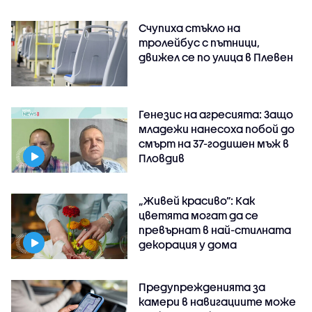
Счупиха стъкло на
тролейбус с пътници,
движел се по улица в Плевен
Генезис на агресията: Защо
младежи нанесоха побой до
смърт на 37-годишен мъж в
Пловдив
„Живей красиво”: Как
цветята могат да се
превърнат в най-стилната
декорация у дома
Предупрежденията за
камери в навигациите може