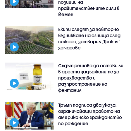
позиции на
правителствените сили в
Йемен
Екипи следят за повторно
възникване на огнища след
пожара, затворил „Тракия“
за часове
Съдът решава да остави ли
в ареста задържаните за
производство и
разпространение на
фентанил
Тръмп подписа два указа,
ограничаващи правото на
американско гражданство
по рождение