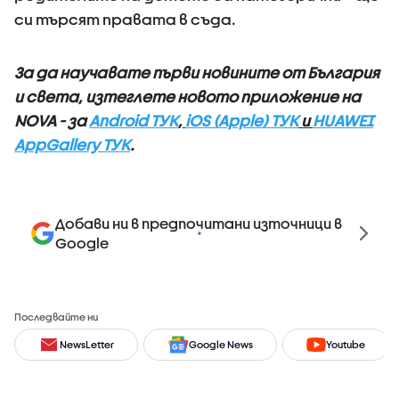
си търсят правата в съда.
За да научавате първи новините от България
и света, изтеглете новото приложение на
NOVA - за
Android ТУК
,
iOS (Apple) ТУК
и
HUAWEI
AppGallery ТУК
.
Добави ни в предпочитани източници в
Google
Последвайте ни
NewsLetter
Google News
Youtube