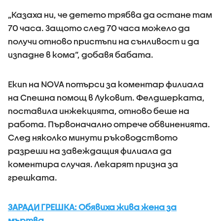
„Казаха ни, че детето трябва да остане там
70 часа. Защото след 70 часа можело да
получи отново пристъпи на сънливост и да
изпадне в кома”, добавя бабата.
Екип на NOVA потърси за коментар филиала
на Спешна помощ в Луковит. Фелдшерката,
поставила инжекцията, отново беше на
работа. Първоначално отрече обвиненията.
След няколко минути ръководството
разреши на завеждащия филиала да
коментира случая. Лекарят призна за
грешката.
ЗАРАДИ ГРЕШКA: Обявиха жива жена за
мъртва