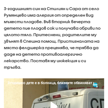
3-годишният син на Стилиян и Сара от село
Румянцево има алергия от определен вид
мъхести плодове. Във вторник вечерта
детето пие плодов сок и получава обриви по
цялото тяло. Притеснени, родителите му
звънят в Спешна помощ. Пристигналата на
място фелдшерка преценява, че трябва да
даде на детето противоалергично
лекарство. Поставя му инжекция и си
тръгва.