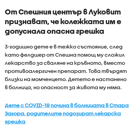
(ВИДЕО+СНИМКИ)
самолет
От Спешния център в Луковит
признават, че колежката им е
допуснала опасна грешка
3-годишно дете е в тежко състояние, след
като фелдшер от Спешна помощ му сложил
лекарство за сваляне на кръвното, вместо
противоалергичен препарат. Това твърдят
близки на момченцето. Детето е настанено
в болница, но опасност за живота му няма.
Дете с COVID-19 почина в болницата в Стара
Загора, родителите подозират лекарска
грешка