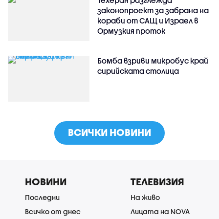
Техеран разглежда
законопроект за забрана на
кораби от САЩ и Израел в
Ормузкия проток
Бомба взриви микробус край
сирийската столица
ВСИЧКИ НОВИНИ
НОВИНИ
ТЕЛЕВИЗИЯ
Последни
На живо
Всичко от днес
Лицата на NOVA