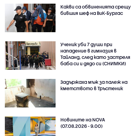
Какви са обвиненията срещу
бившия шеф на ВиК-Бургас
Ученик уби 7 души при
нападение в гимназия в
Тайланд, след като застреля
баба си и дядо си (СНИМКИ)
Задържаха мъж за палеж на
кметството в Тръстеник
Новините на NOVA
(07.08.2026 - 9.00)