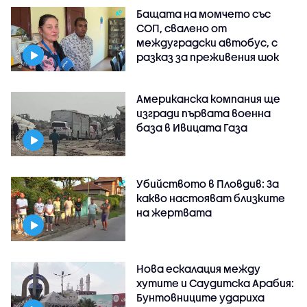
Бащата на момчето със
СОП, свалено от
междуградски автобус, с
разказ за преживения шок
Американска компания ще
изгради първата военна
база в Ивицата Газа
Убийството в Пловдив: За
какво настояват близките
на жертвата
Нова ескалация между
хутите и Саудитска Арабия:
Бунтовниците удариха