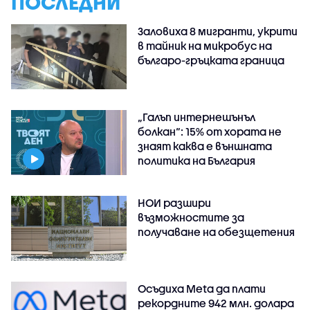
ПОСЛЕДНИ
Заловиха 8 мигранти, укрити
в тайник на микробус на
българо-гръцката граница
„Галъп интернешънъл
болкан“: 15% от хората не
знаят каква е външната
политика на България
НОИ разшири
възможностите за
получаване на обезщетения
Осъдиха Meta да плати
рекордните 942 млн. долара