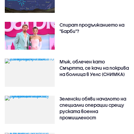
Спират продължанието на
"Барби"?
Мъж, облечен като
Смъртта, се качи на покрива
на болница в Уелс (СНИМКА)
Зеленски обяви началото на
специални операции срещу
руската военна
промишленост