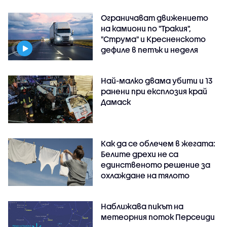
Ограничават движението
на камиони по "Тракия",
"Струма" и Кресненското
дефиле в петък и неделя
Най-малко двама убити и 13
ранени при експлозия край
Дамаск
Как да се облечем в жегата:
Белите дрехи не са
единственото решение за
охлаждане на тялото
Наближава пикът на
метеорния поток Персеиди