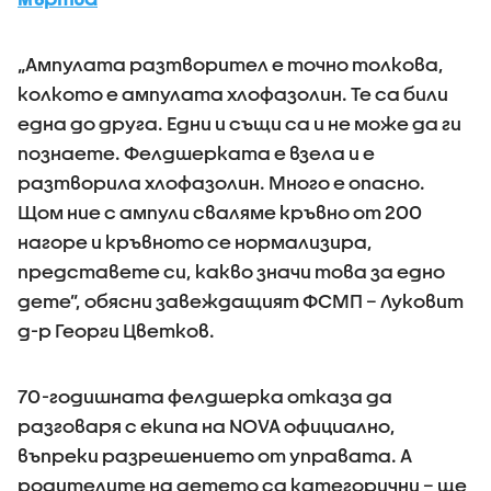
„Ампулата разтворител е точно толкова,
колкото е ампулата хлофазолин. Те са били
една до друга. Едни и същи са и не може да ги
познаете. Фелдшерката е взела и е
разтворила хлофазолин. Много е опасно.
Щом ние с ампули сваляме кръвно от 200
нагоре и кръвното се нормализира,
представете си, какво значи това за едно
дете”, обясни завеждащият ФСМП – Луковит
д-р Георги Цветков.
70-годишната фелдшерка отказа да
разговаря с екипа на NOVA официално,
въпреки разрешението от управата. А
родителите на детето са категорични – ще