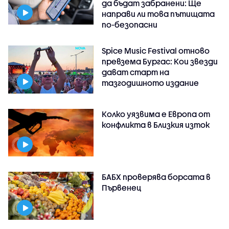
да бъдат забранени: Ще
направи ли това пътищата
по-безопасни
Spice Music Festival отново
превзема Бургас: Кои звезди
дават старт на
тазгодишното издание
Колко уязвима е Европа от
конфликта в Близкия изток
БАБХ проверява борсата в
Първенец