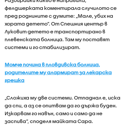
Разбирайки какво е направила,
фелдшерката коментирала случилото се
пред роднините с думите: „Мале, убих на
хората детето”. От Спешния център в
Луковит детето е транспортирано в
плевенската болница. Там му поставят
системи и го стабилизират.
Момче почина в пловдивска болница,
родителите му алармират за лекарска
грешка
„Сложиха му две системи. Отпаднал е, иска
да спи, а аз се опитвам да го държа буден.
Изкарвам го навън, само и само да не
заспива”, споделя майката Сара.