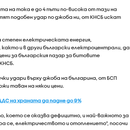
та на тока е до 4 пъти по-висока от тази на
тят подобен удар по джоба ни, от КНСБ искат
а степен електрическата енергия,
, както и в други български електроцентрали, да
цени за българския пазар за битовите
КНСБ.
чки удари върху джоба на българина, от БСП
и таван на някои цени.
ДДС на храната да падне до 9%
о, което се оказва дефицитно, и най-важното за
ра се, електричеството и отоплението”, посочи