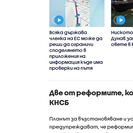
титутът по
Всяка държава
Ниското 
рия на
членка на ЕС може да
Дунав за
арските
реши да ограничи
овете в 
ранти в Северна
споделянето в
ика - близо 60
приложения на
 архивни
информация къде има
менти, книги,
проверки на пътя
ки и оборудване
Две от реформите, ко
КНСБ
Планът за възстановяване и у
предупреждават, че реформит