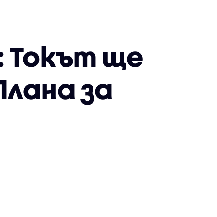
 Токът ще
Плана за