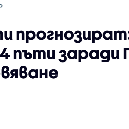
О
и прогнозират:
4 пъти заради 
вяване