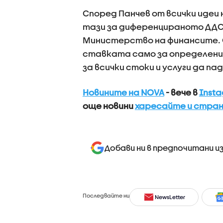
Според Панчев от всички идеи 
тази за диференцираното ДДС,
Министерство на финансите. 
ставката само за определени
за всички стоки и услуги да пад
Новините на NOVA
- вече в
Inst
още новини
харесайте и стран
Добави ни в предпочитани и
Последвайте ни
NewsLetter