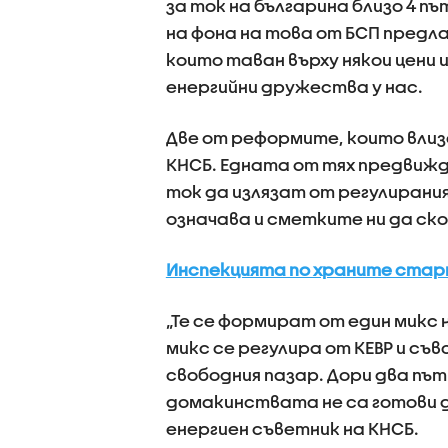
за ток на българина близо 4 п
на фона на това от БСП предла
които таван върху някои цени 
енергийни дружества у нас.
Две от реформите, които влиз
КНСБ. Едната от тях предвиж
ток да излязат от регулирани
означава и сметките ни да ск
Инспекцията по храните стар
„Те се формират от един микс
микс се регулира от КЕВР и съв
свободния пазар. Дори два път
домакинствата не са готови д
енергиен съветник на КНСБ.