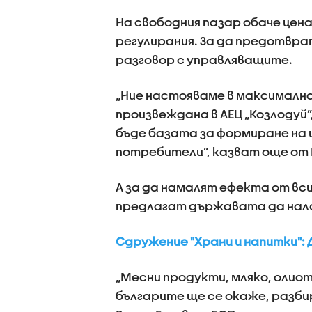
На свободния пазар обаче цена
регулирания. За да предотвра
разговор с управляващите.
„Ние настояваме в максималн
произвеждана в АЕЦ „Козлодуй”
бъде базата за формиране на 
потребители”, казват още от 
А за да намалят ефекта от вси
предлагат държавата да налож
Сдружение "Храни и напитки": 
„Месни продукти, мляко, олиот
българите ще се окаже, разби