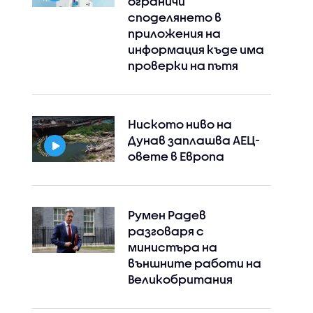
ограничи
споделянето в
приложения на
информация къде има
проверки на пътя
Ниското ниво на
Дунав заплашва АЕЦ-
овете в Европа
Румен Радев
разговаря с
министъра на
външните работи на
Instagram
Facebook
Великобритания