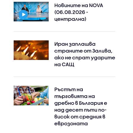
Новините на NOVA
(06.08.2026 -
централна)
Иран заплашва
страните от Залива,
ако не спрат ударите
на САЩ
Ръстът на
търговията на
дребно в България е
над десет пъти по-
висок от средния в
еврозоната