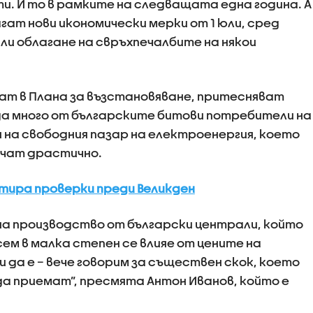
ъти. И то в рамките на следващата една година. А
гат нови икономически мерки от 1 юли, сред
или облагане на свръхпечалбите на някои
ат в Плана за възстановяване, притесняват
да много от българските битови потребители на
я на свободния пазар на електроенергия, което
очат драстично.
тира проверки преди Великден
 на производство от български централи, който
сем в малка степен се влияе от цените на
и да е – вече говорим за съществен скок, което
а приемат”, пресмята Антон Иванов, който е