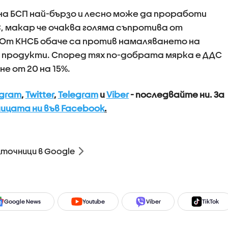
на БСП най-бързо и лесно може да проработи
 макар че очаква голяма съпротива от
От КНСБ обаче са против намаляването на
 продукти. Според тях по-добрата мярка е ДДС
не от 20 на 15%.
agram
,
Twitter
,
Telegram
и
Viber
- последвайте ни.
За
ицата ни във Facebook
.
зточници в Google
Google News
Youtube
Viber
TikTok