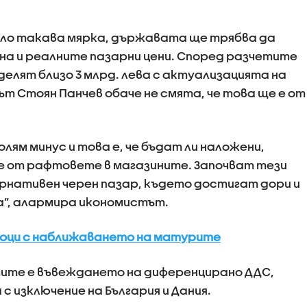
оло такава мярка, държавата ще трябва да
а и реалните пазарни цени. Според разчетите
делят близо 3 млрд. лева с актуализацията на
т Стоян Панчев обаче не смята, че това ще е от
лям минус и това е, че бъдат ли наложени,
е от рафтовете в магазините. Започват тези
рнативен черен пазар, където достигат дори и
а”, алармира икономистът.
роци с наближаването на матурите
тите е въвеждането на диференцирано ДДС,
 с изключение на България и Дания.