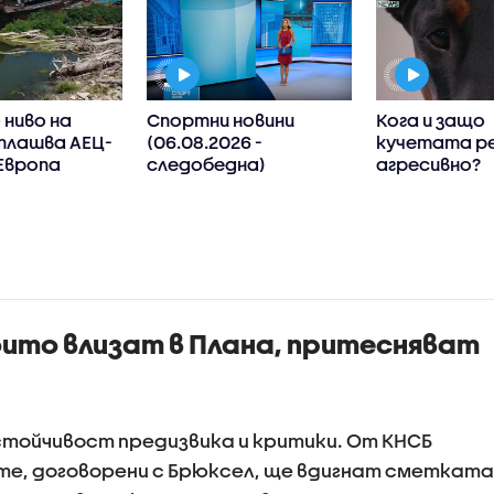
ниво на
Спортни новини
Кога и защо
плашва АЕЦ-
(06.08.2026 -
кучетата р
Европа
следобедна)
агресивно?
ито влизат в Плана, притесняват
стойчивост предизвика и критики. От КНСБ
е, договорени с Брюксел, ще вдигнат сметката