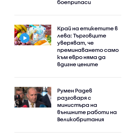
боеприпаси
Край на етикетите в
лева: Търговците
уверяват, че
преминаването само
към евро няма да
вдигне цените
Румен Радев
разговаря с
министъра на
външните работи на
Великобритания