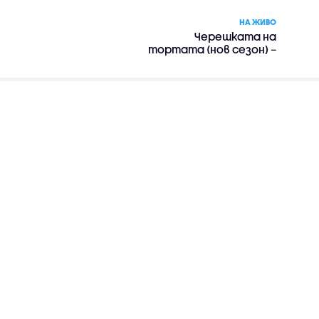
НА ЖИВО
Черешката на
тортата (нов сезон) –
риалити