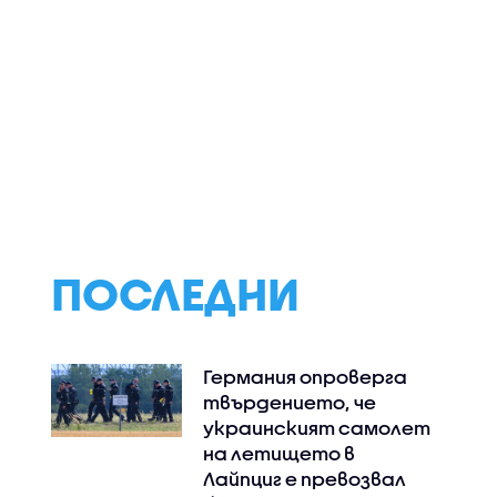
Инж. Иван Иванов:
Спортни новини
еагират
Ниските нива на
(06.08.2026 - об
Дунав са последица
от климатичните
промени, такива
явления ще
зачестяват
ПОСЛЕДНИ
Германия опроверга
твърдението, че
украинският самолет
на летището в
Лайпциг е превозвал