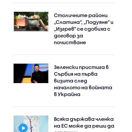
Столичните райони
„Слатина“, „Подуяне“ и
„Изгрев“ се сдобиха с
договор за
почистване
Зеленски пристига в
Сърбия на първа
визита след
началото на войната
в Украйна
Всяка държава членка
на ЕС може да реши да