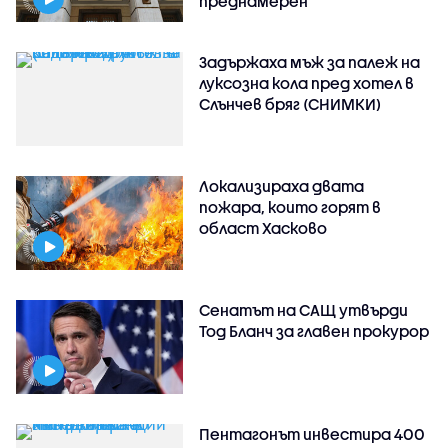
преднамерен
Задържаха мъж за палеж на
луксозна кола пред хотел в
Слънчев бряг (СНИМКИ)
Локализираха двата
пожара, които горят в
област Хасково
Сенатът на САЩ утвърди
Тод Бланч за главен прокурор
Пентагонът инвестира 400