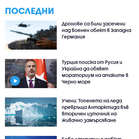
ПОСЛЕДНИ
Дронове са били засечени
над военен обект в Западна
Германия
Турция поиска от Русия и
Украйна да обявят
мораториум на атаките в
Черно море
Учени: Топенето на леда
превръща Антарктида във
вторичен източник на
живачно замърсяване
Бебе ламантин с дебют