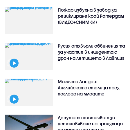
Пожар избухна в завод за
рециклиране край Ротердам
(ВИДЕО+СНИМКИ)
Русия отхвърли обвиненията
за участие в инцидента с
дрон на летището в Лайпциг
Магията Лондон:
Английската столица през
погледа на младите
Депутати настояват за
установяване на произхода
на дрона и целта на