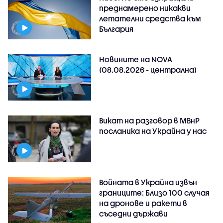
преднамерено никакви
летателни средства към
България
Новините на NOVA
(08.08.2026 - централна)
Викат на разговор в МВнР
посланика на Украйна у нас
Войната в Украйна извън
границите: Близо 100 случая
на дронове и ракети в
съседни държави