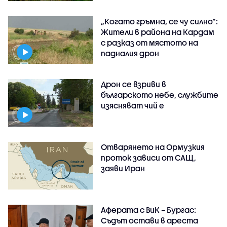
„Когато гръмна, се чу силно“:
Жители в района на Кардам
с разказ от мястото на
падналия дрон
Дрон се взриви в
българското небе, службите
изясняват чий е
Отварянето на Ормузкия
проток зависи от САЩ,
заяви Иран
Аферата с ВиК – Бургас:
Съдът остави в ареста