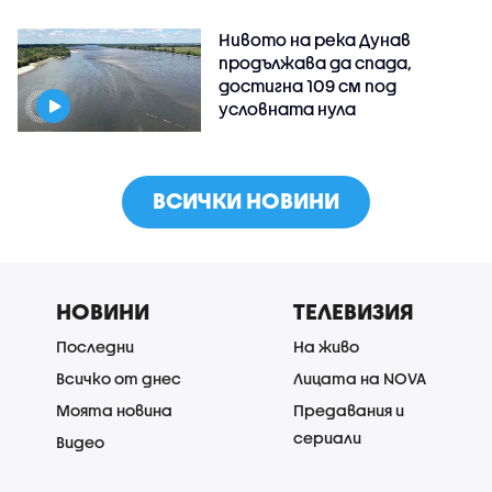
Нивото на река Дунав
продължава да спада,
достигна 109 см под
условната нула
ВСИЧКИ НОВИНИ
НОВИНИ
ТЕЛЕВИЗИЯ
Последни
На живо
Всичко от днес
Лицата на NOVA
Моята новина
Предавания и
сериали
Видео