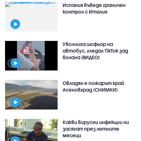
Испания въведе граничен
контрол с Италия
Уволниха шофьор на
автобус, гледал TikTok зад
волана (ВИДЕО)
Овладян е пожарът край
Асеновград (СНИМКИ)
Какви вирусни инфекции ни
засягат през летните
месеци