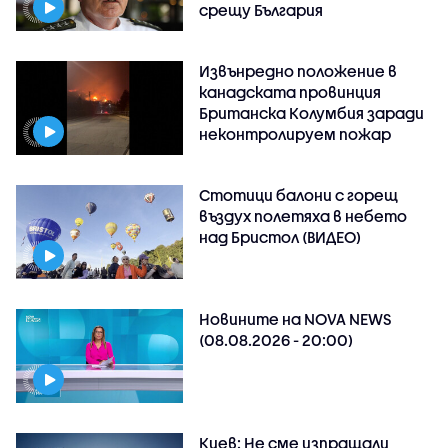
срещу България
Извънредно положение в
канадската провинция
Британска Колумбия заради
неконтролируем пожар
Стотици балони с горещ
въздух полетяха в небето
над Бристол (ВИДЕО)
Новините на NOVA NEWS
(08.08.2026 - 20:00)
Киев: Не сме изпращали