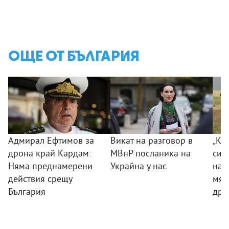
ОЩЕ ОТ БЪЛГАРИЯ
Адмирал Ефтимов за
Викат на разговор в
„Ког
дрона край Кардам:
МВнР посланика на
сил
Няма преднамерени
Украйна у нас
на 
действия срещу
мяс
България
дро