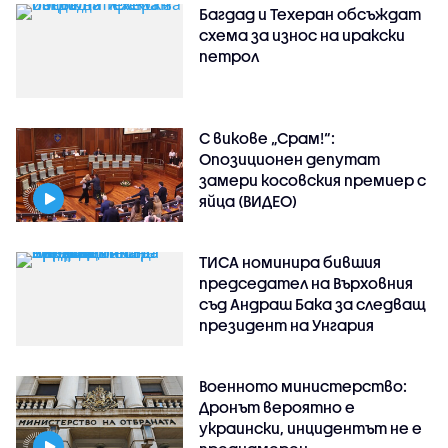
Багдад и Техеран обсъждат
схема за износ на иракски
петрол
С викове „Срам!“:
Опозиционен депутат
замери косовския премиер с
яйца (ВИДЕО)
ТИСА номинира бившия
председател на Върховния
съд Андраш Бака за следващ
президент на Унгария
Военното министерство:
Дронът вероятно е
украински, инцидентът не е