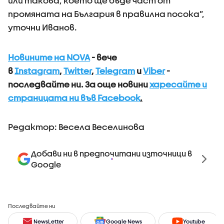
или такова, което ще бъде част от
промяната на България в правилна посока”,
уточни Иванов.
Новините на NOVA
- вече
в
Instagram
,
Twitter
,
Telegram
и
Viber
-
последвайте ни.
За още новини
харесайте и
страницата ни във Facebook
.
Редактор: Весела Веселинова
Добави ни в предпочитани източници в
Google
Последвайте ни
NewsLetter
Google News
Youtube