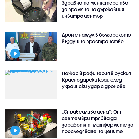
Здравното министерство
за промяна на държавния
инвитро център
Дрон е нахлул в българското
въздушно пространство
Пожар в рафинерия в руския
Краснодарски край след
украински удар с дронове
„Справедлива цена“: От
септември трябва да
заработят платформите за
проследяване на цените