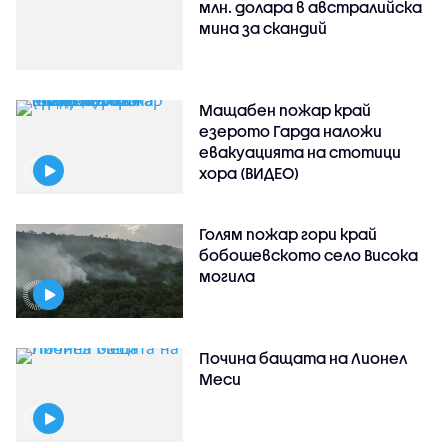
млн. долара в австралийска
мина за скандий
Мащабен пожар край
езерото Гарда наложи
евакуацията на стотици
хора (ВИДЕО)
Голям пожар гори край
бобошевското село Висока
могила
Почина бащата на Лионел
Меси