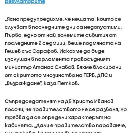
регулаторите
„Ясно предупредихме, че нещата, които се
случват в последните дни са недопустими.
Първо, едно от най-големите събития от
последните 2 седмици, беше подмяната на
Гешев със Сарафов. Искахме да бъде
изслушан в парламента правосъдният
министър Атанас Славов. Бяхме блокирани
от скритото мнозинство на ГЕРБ, ДПС и
„Възраждане”, каза Петков.
Съпредседателят на ДБ Христо Иванов
посочи, че правителството не се разваля, но
трябва да се определи характерът на
кабинета. „Дали е правителство параванче,