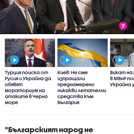
Турция поиска от
Киев: Не сме
Викат на
Русия и Украйна да
изпращали
в МВнР по
обявят
преднамерено
Украйна у
мораториум на
никакви летателни
атаките в Черно
средства към
море
България
"Българският народ не