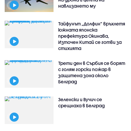
навлизането му
Тайфунът „Долфин” връхлетя
южната японска
префектура Окинава,
Източен Китай се готви за
стихията
Трети ден в Сърбия се борят
с голям горски пожар в
защитена зона около
Белград
Зеленски и Вучич се
срещнаха в Белград