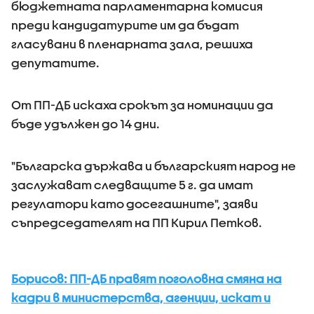
бюджетната парламентарна комисия
преди кандидатурите им да бъдат
гласувани в пленарната зала, решиха
депутатите.
От ПП-ДБ искаха срокът за номинации да
бъде удължен до 14 дни.
"Българска държава и българският народ не
заслужават следващите 5 г. да имат
регулатори като досегашните", заяви
съпредседателят на ПП Кирил Петков.
Борисов: ПП-ДБ правят поголовна смяна на
кадри в министерства, агенции, искат и