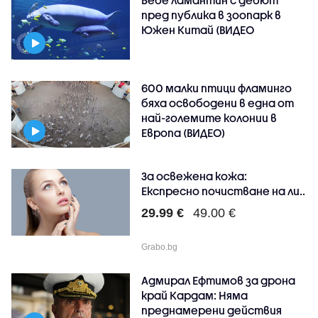
пред публика в зоопарк в
Южен Китай (ВИДЕО
600 малки птици фламинго
бяха освободени в една от
най-големите колонии в
Европа (ВИДЕО)
За освежена кожа:
Експресно почистване на ли..
29.99 €
49.00 €
Grabo.bg
Адмирал Ефтимов за дрона
край Кардам: Няма
преднамерени действия