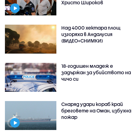
Христо Широков
Над 4000 хектара площ
изгоряха в Андалусия
(ВИДЕО+СНИМКИ)
18-годишен младеж е
задържан за убийството на
чичо си
Снаряд удари кораб край
бреговете на Оман, избухна
пожар