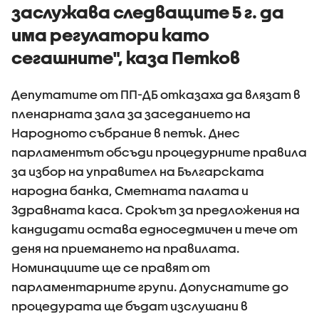
заслужава следващите 5 г. да
има регулатори като
сегашните", каза Петков
Депутатите от ПП-ДБ отказаха да влязат в
пленарната зала за заседанието на
Народното събрание в петък. Днес
парламентът обсъди процедурните правила
за избор на управител на Българската
народна банка, Сметната палата и
Здравната каса. Срокът за предложения на
кандидати остава едноседмичен и тече от
деня на приемането на правилата.
Номинациите ще се правят от
парламентарните групи. Допуснатите до
процедурата ще бъдат изслушани в