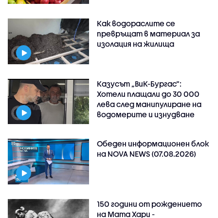
Как водораслите се
превръщат в материал за
изолация на жилища
Казусът „ВиК-Бургас“:
Хотели плащали до 30 000
лева след манипулиране на
водомерите и изнудване
Обеден информационен блок
на NOVA NEWS (07.08.2026)
150 години от рождението
на Мата Хари -