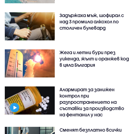
Задържаха мъж, шофирал с
над 3 промила алкохол по
столичен булевард
Жега и летни бури през
уикенда, жълт и оранжев код
в цяла България
Алармират за занижен
контрол при
разпространението на
съставки за производство
на фентанил у нас
Сменят безплатно всички