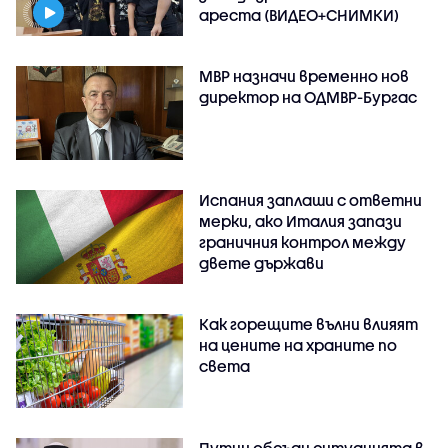
ареста (ВИДЕО+СНИМКИ)
МВР назначи временно нов
директор на ОДМВР-Бургас
Испания заплаши с ответни
мерки, ако Италия запази
граничния контрол между
двете държави
Как горещите вълни влияят
на цените на храните по
света
Путин обсъди ситуацията в