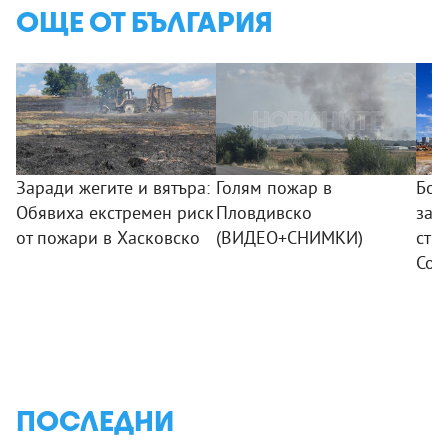
ОЩЕ ОТ БЪЛГАРИЯ
Заради жегите и вятъра:
Голям пожар в
Бод
Обявиха екстремен риск
Пловдивско
зап
от пожари в Хасковско
(ВИДЕО+СНИМКИ)
стр
Соф
ПОСЛЕДНИ