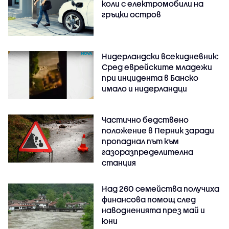
коли с електромобили на
гръцки остров
Нидерландски всекидневник:
Сред еврейските младежи
при инцидента в Банско
имало и нидерландци
Частично бедствено
положение в Перник заради
пропаднал път към
газоразпределителна
станция
Над 260 семейства получиха
финансова помощ след
наводненията през май и
юни