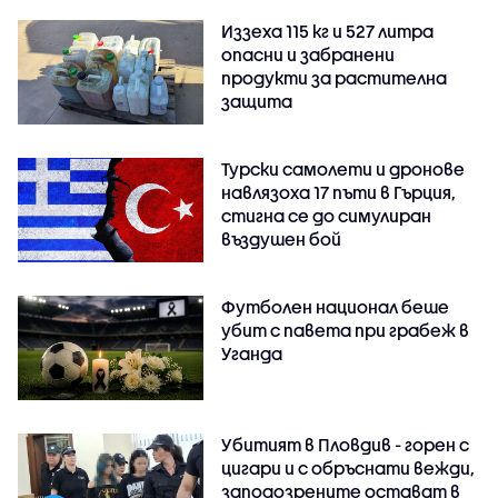
Иззеха 115 кг и 527 литра
опасни и забранени
продукти за растителна
защита
Турски самолети и дронове
навлязоха 17 пъти в Гърция,
стигна се до симулиран
въздушен бой
Футболен национал беше
убит с павета при грабеж в
Уганда
Убитият в Пловдив - горен с
цигари и с обръснати вежди,
заподозрените остават в