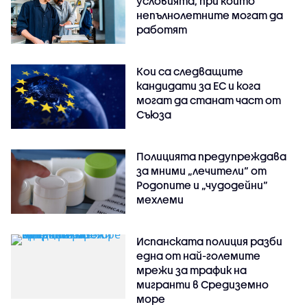
условията, при които
непълнолетните могат да
работят
Кои са следващите
кандидати за ЕС и кога
могат да станат част от
Съюза
Полицията предупреждава
за мними „лечители“ от
Родопите и „чудодейни“
мехлеми
Испанската полиция разби
една от най-големите
мрежи за трафик на
мигранти в Средиземно
море