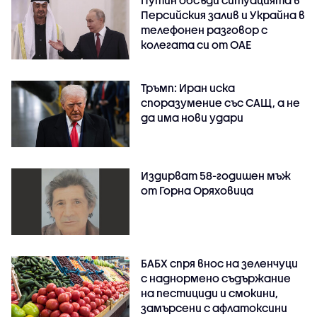
Персийския залив и Украйна в
телефонен разговор с
колегата си от ОАЕ
Тръмп: Иран иска
споразумение със САЩ, а не
да има нови удари
Издирват 58-годишен мъж
от Горна Оряховица
БАБХ спря внос на зеленчуци
с наднормено съдържание
на пестициди и смокини,
замърсени с афлатоксини