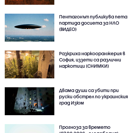
Пентагонът публикува пета
партида досиета за НЛО
(ВИДЕО)
Разкриха наркооранжерия в
София, иззети са различни
наркотици (СНИМКИ)
Двама души са убити при
руски обстрeл по украинския
град Изюм
Прогноза за времето