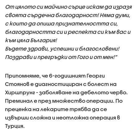
От цялото си майчино сърце искам да изразя
своята сърдечна благодарност! Няма думи,
с които да опиша признателността си,
благодарността си и респекта си към вас и
към цяла България!
Бъдете здрави, успешни и благословени!
Поздрави и прегръдки от Гого и от мен!”
Припомняме, че 6-годишният Георги
Стоянов е диагностициран с болест на
Хиршпрунг - заболяване на дебелото черво.
Преминал е през множество операции. По
преценка на лекарите трябва да се
извърши сложна и неотложна операция в
Турция.