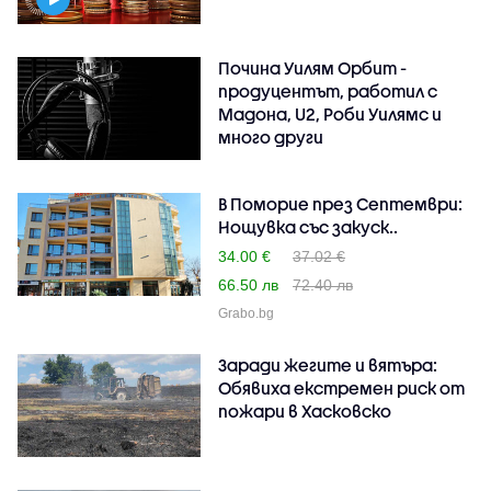
Почина Уилям Орбит -
продуцентът, работил с
Мадона, U2, Роби Уилямс и
много други
В Поморие през Септември:
Нощувка със закуск..
34.00 €
37.02 €
66.50 лв
72.40 лв
Grabo.bg
Заради жегите и вятъра:
Обявиха екстремен риск от
пожари в Хасковско