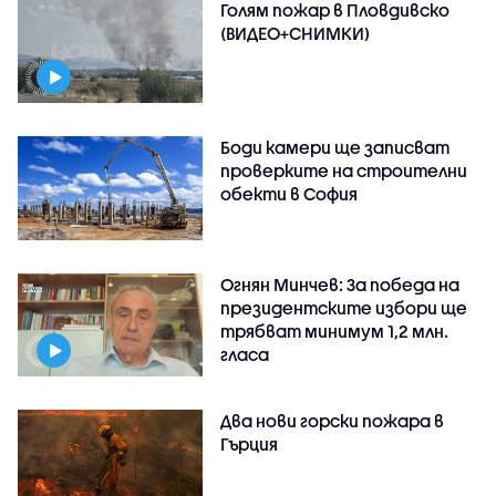
Голям пожар в Пловдивско
(ВИДЕО+СНИМКИ)
Боди камери ще записват
проверките на строителни
обекти в София
Огнян Минчев: За победа на
президентските избори ще
трябват минимум 1,2 млн.
гласа
Два нови горски пожара в
Гърция