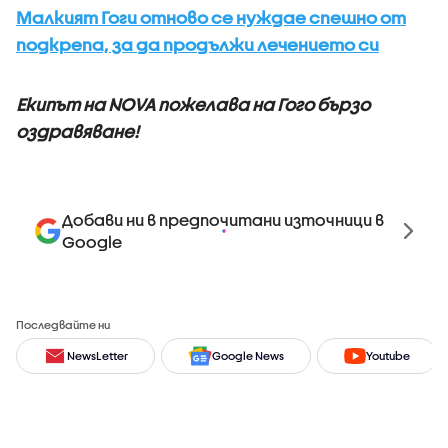
Малкият Гоги отново се нуждае спешно от
подкрепа, за да продължи лечението си
Екипът на NOVA пожелава на Гого бързо
оздравяване!
Добави ни в предпочитани източници в
Google
Последвайте ни
NewsLetter
Google News
Youtube