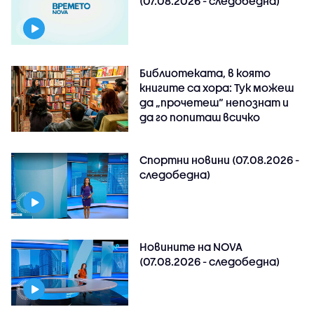
(07.08.2026 - следобедна)
Библиотеката, в която
книгите са хора: Тук можеш
да „прочетеш“ непознат и
да го попиташ всичко
Спортни новини (07.08.2026 -
следобедна)
Новините на NOVA
(07.08.2026 - следобедна)