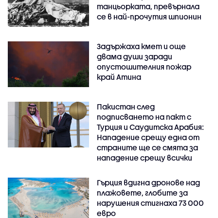
танцьорката, превърнала
се в най-прочутия шпионин
Задържаха кмет и още
двама души заради
опустошителния пожар
край Атина
Пакистан след
подписването на пакт с
Турция и Саудитска Арабия:
Нападение срещу една от
страните ще се смята за
нападение срещу всички
Гърция вдигна дронове над
плажовете, глобите за
нарушения стигнаха 73 000
евро