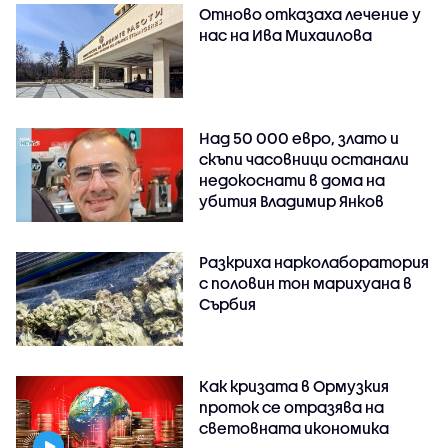
Отново отказаха лечение у
нас на Ива Михаилова
Над 50 000 евро, злато и
скъпи часовници останали
недокоснати в дома на
убития Владимир Янков
Разкриха нарколаборатория
с половин тон марихуана в
Сърбия
Как кризата в Ормузкия
проток се отразява на
световната икономика