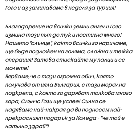
Гого и аз заминаваме в неделя за Турция!
Благодарение на всички земни ангели Гого
измина този път до тук и постигна много!
Нашето "слънце", както всички го наричаме,
ще бъде подложен на голяма, сложна и тежка
операция! Затова стискайте му палци и се
молете!
Вярваме,че с тази огромна обич, която
получава от цяла България, с тази морална
подкрепа, с която го даряват толкова много
хора, Слънчо Гоги ще успее! Силно се
надяваме най-накрая да ви поднесем най-
прекрасният подарък за Коледа - "че той е
напълно здрав"!