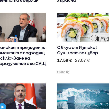
ентата в Берлин
Украйна
анският президент:
С вкус от Изтока!
ментът е подходящ
Суши сет по избор
 сключване на
17.59 €
27.07 €
оразумение със САЩ
Grabo.bg