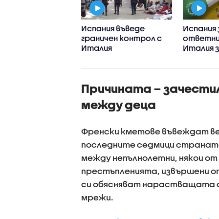
 се стигна до
Испания въведе
Испания 
уването на
граничен контрол с
ответни
анти в Сеута
Италия
Италия 
граничн
между д
държав
Причината – зачестили
между деца
Френски кметове въвеждат веч
последните седмици страната 
между непълнолетни, някои от
престъпленията, извършени от
си обясняват нарастващата а
мрежи.