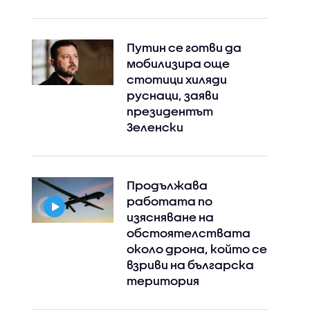
Путин се готви да
мобилизира още
стотици хиляди
руснаци, заяви
президентът
Зеленски
Продължава
работата по
изясняване на
обстоятелствата
около дрона, който се
взриви на българска
територия