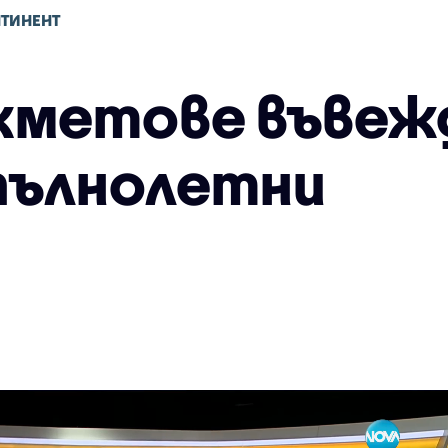
НТИНЕНТ
кметове въвеж
епълнолетни