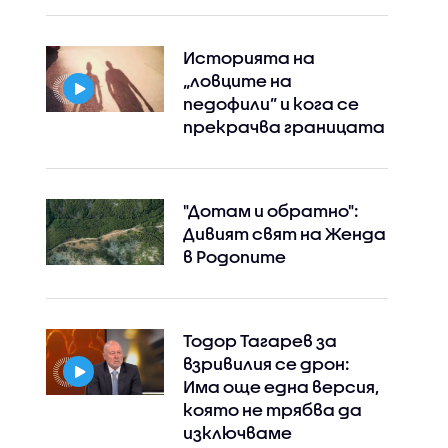
Историята на
„ловците на
педофили” и кога се
Instagram
Facebook
прекрачва границата
"Дотам и обратно":
Дивият свят на Женда
в Родопите
Тодор Тагарев за
взривилия се дрон:
Има още една версия,
която не трябва да
изключваме