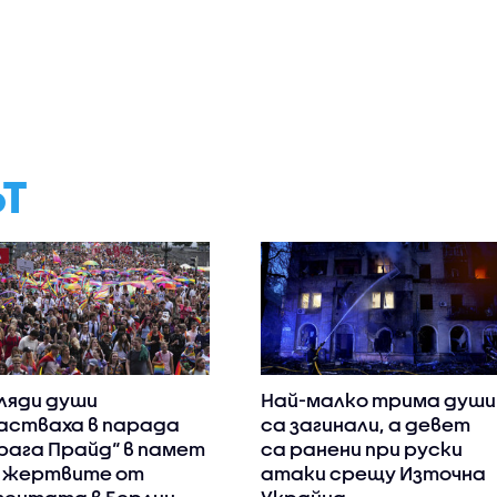
ЪТ
ляди души
Най-малко трима души
астваха в парада
са загинали, а девет
рага Прайд“ в памет
са ранени при руски
 жертвите от
атаки срещу Източна