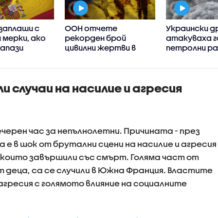
заплаши с
ООН отчете
Украински д
 мерки, ако
рекорден брой
атакуваха г
запази
цивилни жертви в
петролни р
ия контрол
Украйна от 2022 г.
в Русия
вете
насам
(ВИДЕО+СНИ
и
 случаи на насилие и агресия
ерен час за непълнолетни. Причината - през
е в шок от брутални сцени на насилие и агресия
 които завършили със смърт. Голяма част от
 деца, са се случили в Южна Франция. Властите
гресия с голямото влияние на социалните