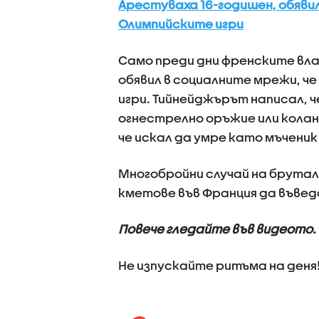
Арестуваха 16-годишен, обявил
Олимпийските игри
Само преди дни френските вл
обявил в социалните мрежи, 
игри. Тийнейджърът написал, 
огнестрелно оръжие или колан
че искал да умре като мъченик
Многобройни случай на брутал
кметове във Франция да въведа
Повече гледайте във видеото.
Не изпускайте ритъма на деня