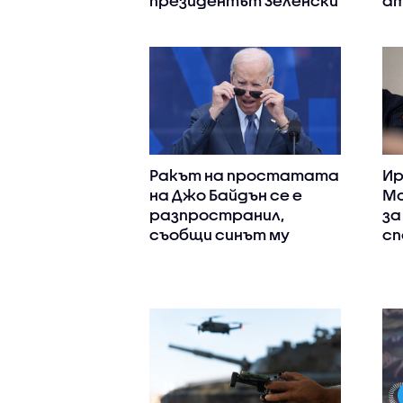
президентът Зеленски
ат
Ракът на простатата
Ир
на Джо Байдън се е
Мо
разпространил,
за
съобщи синът му
сп