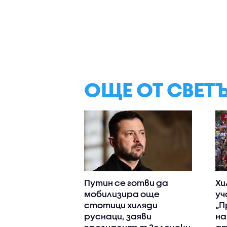
ОЩЕ ОТ СВЕТ
Путин се готви да
Хи
мобилизира още
уч
стотици хиляди
„П
руснаци, заяви
на