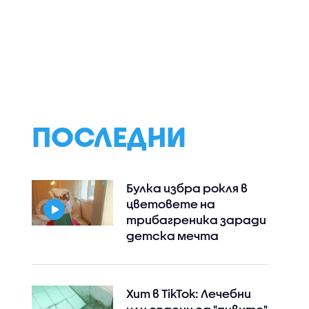
ронове
Хиляди диви животни
Спряха полетит
олеми
загинаха в
и до летището 
афинерии
опустошителните
Лайпциг заради 
горски пожари във
близо до украин
МКА)
Франция
самолет
ПОСЛЕДНИ
Булка избра рокля в
цветовете на
трибагреника заради
детска мечта
Хит в TikTok: Лечебни