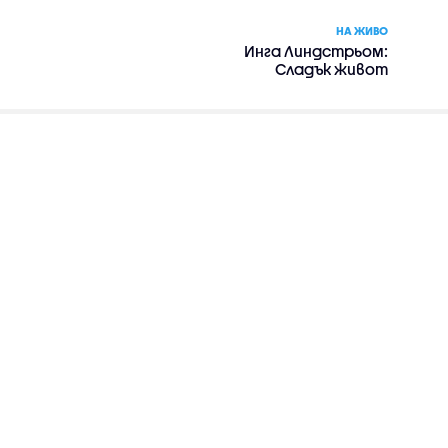
НА ЖИВО
Инга Линдстрьом:
Сладък живот