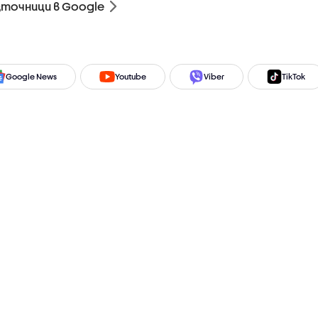
зточници в Google
Google News
Youtube
Viber
TikTok