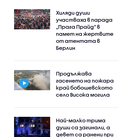
Хиляди души
участваха в парада
„Прага Прайд“ в
памет на жертвите
от атентата в
Берлин
Продължава
гасенето на пожара
край бобошевското
село Висока могила
Най-малко трима
души са загинали, а
девет са ранени при