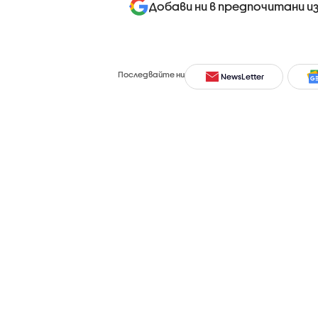
Добави ни в предпочитани и
Последвайте ни
NewsLetter