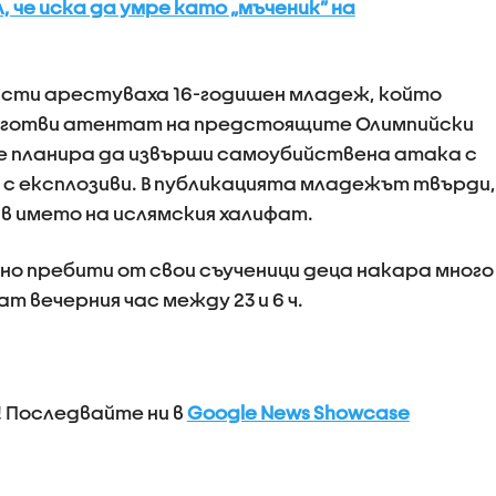
, че иска да умре като „мъченик” на
асти арестуваха 16-годишен младеж, който
че готви атентат на предстоящите Олимпийски
че планира да извърши самоубийствена атака с
 с експлозиви. В публикацията младежът твърди,
 в името на ислямския халифат.
но пребити от свои съученици деца накара много
т вечерния час между 23 и 6 ч.
! Последвайте ни в
Google News Showcase