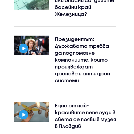
или опасни са "дивите"
басейни край
Железница?
Президентът:
Държавата трябва
да подпомогне
компаниите, които
произвеждат
дронове и антидрон
системи
Една от най-
красивите пеперуди в
света се появи в музея
в Пловдив