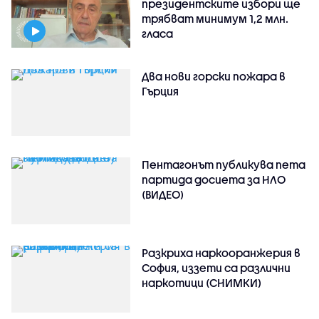
президентските избори ще
трябват минимум 1,2 млн.
гласа
Два нови горски пожара в
Гърция
Пентагонът публикува пета
партида досиета за НЛО
(ВИДЕО)
Разкриха наркооранжерия в
София, иззети са различни
наркотици (СНИМКИ)