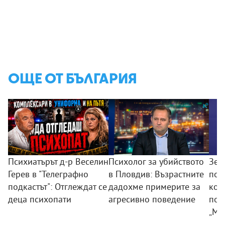
ОЩЕ ОТ БЪЛГАРИЯ
Психиатърът д-р Веселин
Психолог за убийството
Зем
Герев в "Телеграфно
в Пловдив: Възрастните
пои
подкастът": Отглеждат се
дадохме примерите за
ком
деца психопати
агресивно поведение
под
„Мл