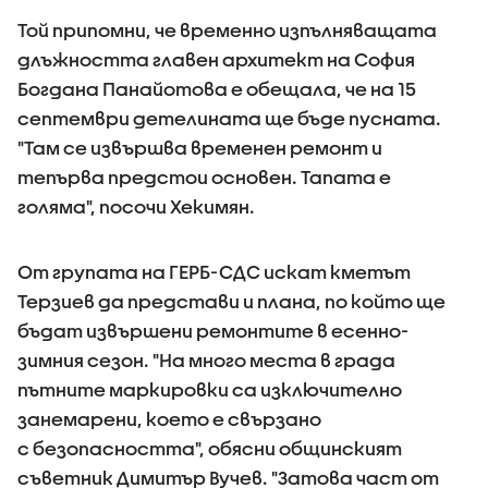
Той припомни, че временно изпълняващата
длъжността главен архитект на София
Богдана Панайотова е обещала, че на 15
септември детелината ще бъде пусната.
"Там се извършва временен ремонт и
тепърва предстои основен. Тапата е
голяма", посочи Хекимян.
От групата на ГЕРБ-СДС искат кметът
Терзиев да представи и плана, по който ще
бъдат извършени ремонтите в есенно-
зимния сезон. "На много места в града
пътните маркировки са изключително
занемарени, което е свързано
с безопасността", обясни общинският
съветник Димитър Вучев. "Затова част от