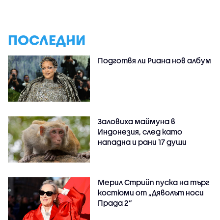
ПОСЛЕДНИ
Подготвя ли Риана нов албум
Заловиха маймуна в
Индонезия, след като
нападна и рани 17 души
Мерил Стрийп пуска на търг
костюми от „Дяволът носи
Прада 2“