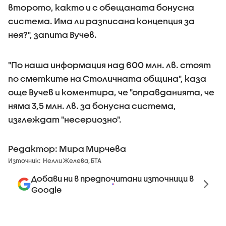
второто, както и с обещаната бонусна
система. Има ли разписана концепция за
нея?", запита Вучев.
"По наша информация над 600 млн. лв. стоят
по сметките на Столичната община", каза
още Вучев и коментира, че "оправданията, че
няма 3,5 млн. лв. за бонусна система,
изглеждат "несериозно".
Редактор: Мира Мирчева
Източник:
Нелли Желева, БТА
Добави ни в предпочитани източници в
Google