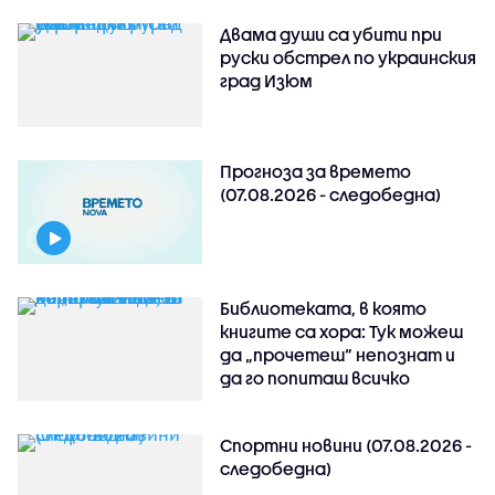
Двама души са убити при
руски обстрeл по украинския
град Изюм
Прогноза за времето
(07.08.2026 - следобедна)
Библиотеката, в която
книгите са хора: Тук можеш
да „прочетеш“ непознат и
да го попиташ всичко
Спортни новини (07.08.2026 -
следобедна)