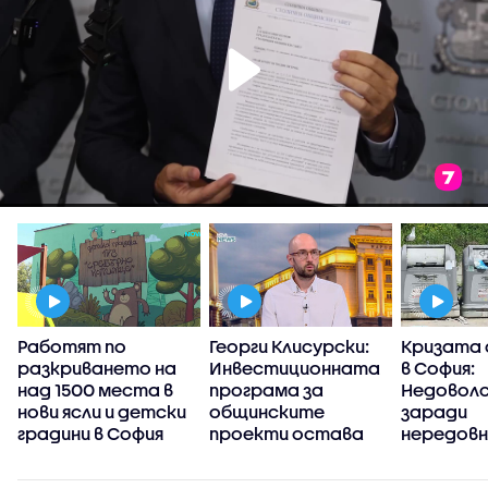
Работят по
Георги Клисурски:
Кризата 
и
разкриването на
Инвестиционната
в София:
над 1500 места в
програма за
Недовол
нови ясли и детски
общинските
заради
градини в София
проекти остава
нередов
черна кутия
сметоизв
зона 3