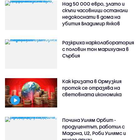
Над 50 000 евро, злато и
скъпи часовници останали
недокоснати в дома на
убития Владимир Янков
Разкриха нарколаборатория
с половин тон марихуана в
Сърбия
Как кризата в Ормузкия
проток се отразява на
световната икономика
Почина Уилям Орбит -
продуцентът, работил с
Мадона, U2, Роби Уилямс и
много други