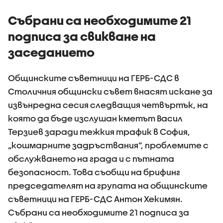
Събрани са необходимите 21
подписа за свикване на
заседанието
Общинските съветници на ГЕРБ-СДС в
Столичния общински съвет внасят искане за
извънредна сесия следващия четвъртък, на
която да бъде изслушан кметът Васил
Терзиев заради тежкия трафик в София,
„кошмарните задръствания“, проблемите с
обслужването на града и с пътната
безопасност. Това съобщи на брифинг
председателят на групата на общинските
съветници на ГЕРБ-СДС Антон Хекимян.
Събрани са необходимите 21 подписа за