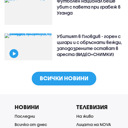
Футболен национал беше
убит с павета при грабеж в
Уганда
Убитият в Пловдив - горен с
цигари и с обръснати вежди,
заподозрените остават в
ареста (ВИДЕО+СНИМКИ)
ВСИЧКИ НОВИНИ
НОВИНИ
ТЕЛЕВИЗИЯ
Последни
На живо
Всичко от днес
Лицата на NOVA