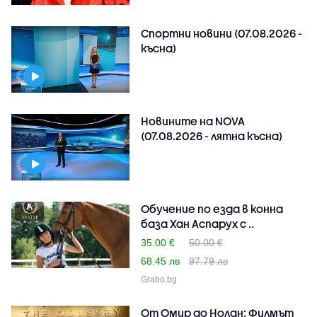
Спортни новини (07.08.2026 -
късна)
Новините на NOVA
(07.08.2026 - лятна късна)
Обучение по езда в конна
база Хан Аспарух с ..
35.00 €
50.00 €
68.45 лв
97.79 лв
Grabo.bg
От Омир до Нолан: Филмът