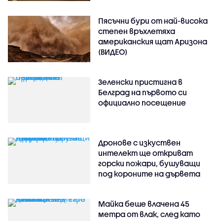
Пясъчни бури от най-висока
степен връхлетяха
американския щат Аризона
(ВИДЕО)
Зеленски пристигна в
Белград на първото си
официално посещение
Дронове с изкуствен
интелект ще откриват
горски пожари, бушуващи
под короните на дървета
Майка беше влачена 45
метра от влак, след като