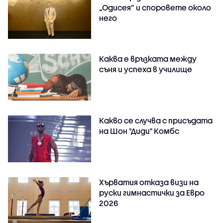
„Одисея” и споровете около
него
Каква е връзката между
съня и успеха в училище
Какво се случва с присъдата
на Шон "Диди" Комбс
Хърватия отказа визи на
руски гимнастички за Евро
2026