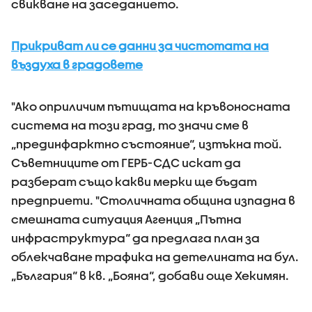
свикване на заседанието.
Прикриват ли се данни за чистотата на
въздуха в градовете
"Ако оприличим пътищата на кръвоносната
система на този град, то значи сме в
„прединфарктно състояние“, изтъкна той.
Съветниците от ГЕРБ-СДС искат да
разберат също какви мерки ще бъдат
предприети. "Столичната община изпадна в
смешната ситуация Агенция „Пътна
инфраструктура“ да предлага план за
облекчаване трафика на детелината на бул.
„България“ в кв. „Бояна“, добави още Хекимян.