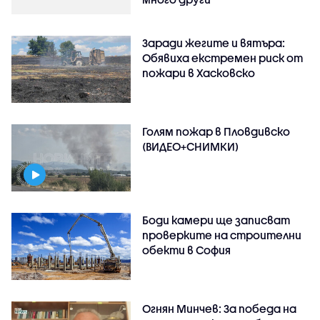
Заради жегите и вятъра:
Обявиха екстремен риск от
пожари в Хасковско
Голям пожар в Пловдивско
(ВИДЕО+СНИМКИ)
Боди камери ще записват
проверките на строителни
обекти в София
Огнян Минчев: За победа на