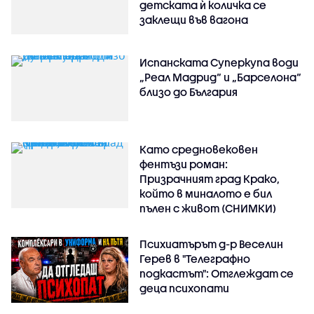
детската ѝ количка се
заклещи във вагона
Испанската Суперкупа води
„Реал Мадрид“ и „Барселона“
близо до България
Като средновековен
фентъзи роман:
Призрачният град Крако,
който в миналото е бил
пълен с живот (СНИМКИ)
Психиатърът д-р Веселин
Герев в "Телеграфно
подкастът": Отглеждат се
деца психопати