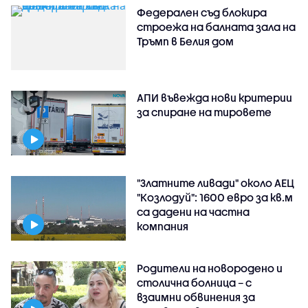
Федерален съд блокира
строежа на балната зала на
Тръмп в Белия дом
АПИ въвежда нови критерии
за спиране на тировете
"Златните ливади" около АЕЦ
"Козлодуй": 1600 евро за кв.м
са дадени на частна
компания
Родители на новородено и
столична болница – с
взаимни обвинения за