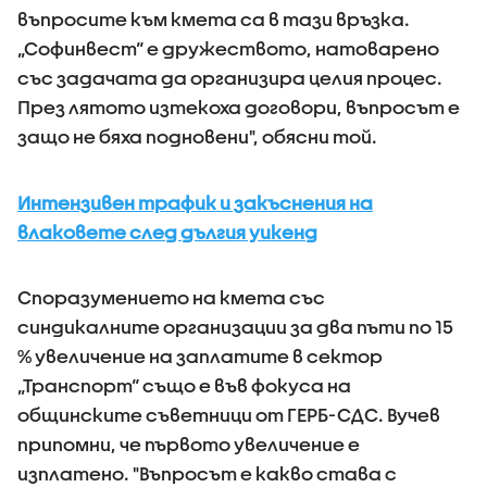
въпросите към кмета са в тази връзка.
„Софинвест“ е дружеството, натоварено
със задачата да организира целия процес.
През лятото изтекоха договори, въпросът е
защо не бяха подновени", обясни той.
Интензивен трафик и закъснения на
влаковете след дългия уикенд
Споразумението на кмета със
синдикалните организации за два пъти по 15
% увеличение на заплатите в сектор
„Транспорт“ също е във фокуса на
общинските съветници от ГЕРБ-СДС. Вучев
припомни, че първото увеличение е
изплатено. "Въпросът е какво става с