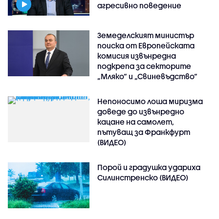
агресивно поведение
Земеделският министър
поиска от Европейската
комисия извънредна
подкрепа за секторите
„Мляко“ и „Свиневъдство“
Непоносимо лоша миризма
доведе до извънредно
кацане на самолет,
пътуващ за Франкфурт
(ВИДЕО)
Порой и градушка удариха
Силинстренско (ВИДЕО)