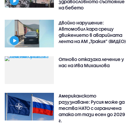
здравословното състояние
на бебето
Двойно нарушение:
Автомобил кара срещу
движението в аварийната
лента на АМ „Тракия” (ВИДЕО)
Отново отказаха лечение у
нас на Ива Михаилова
Американското
разузнаване: Русия може да
тества НАТО с ограничена
атака от тази есен до 2029
г.