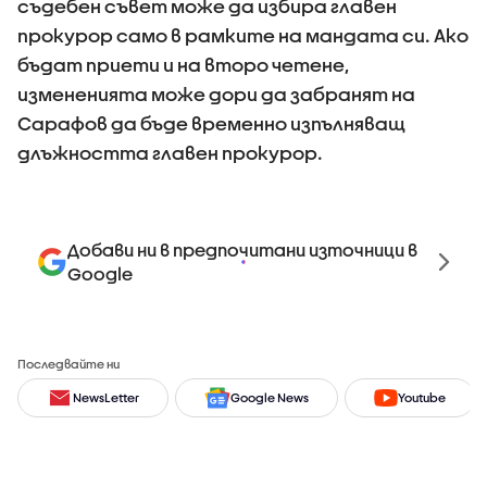
съдебен съвет може да избира главен
прокурор само в рамките на мандата си. Ако
бъдат приети и на второ четене,
измененията може дори да забранят на
Сарафов да бъде временно изпълняващ
длъжността главен прокурор.
Добави ни в предпочитани източници в
Google
Последвайте ни
NewsLetter
Google News
Youtube