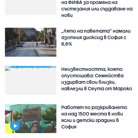
на ФИФА за промяна на
състезания или създаване на
нови
„Лято на паветата“ намали
азотния диоксид в София с
6,6%
Неизвестността, която
опустошава: Семейства
издирват свои близки,
навлезли в Сеута от Мароко
Работят по разкриването
на над 1500 места в нови
ясли и детски градини в
София