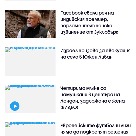
Facebook свали реч на
индийския премиер,
парламентът поиска
извинение от Зукърбърг
Израел призова за евакуация
на село в Южен Ливан
Четирима мъже са
намушкани в центъра на
Лондон, задържана е жена
(ВИДЕО)
Европейските футболни лиги
няма да подкрепят решения