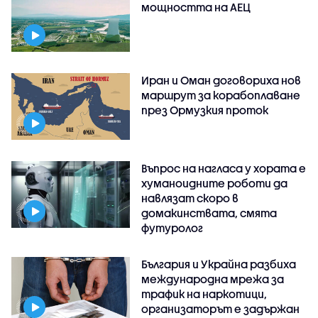
мощността на АЕЦ
Иран и Оман договориха нов
маршрут за корабоплаване
през Ормузкия проток
Въпрос на нагласа у хората е
хуманоидните роботи да
навлязат скоро в
домакинствата, смята
футуролог
България и Украйна разбиха
международна мрежа за
трафик на наркотици,
организаторът е задържан