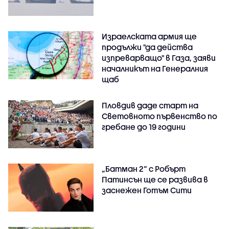
Израелската армия ще
продължи "да действа
изпреварващо" в Газа, заяви
началникът на Генералния
щаб
Пловдив даде старт на
Световното първенство по
гребане до 19 години
„Батман 2“ с Робърт
Патинсън ще се развива в
заснежен Готъм Сити