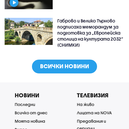
Габрово и Велико Търново
подписаха меморандум за
подготовка за „Европейска
столица на културата 2032“
(СНИМКИ)
ВСИЧКИ НОВИНИ
НОВИНИ
ТЕЛЕВИЗИЯ
Последни
На живо
Всичко от днес
Лицата на NOVA
Моята новина
Предавания и
сериали