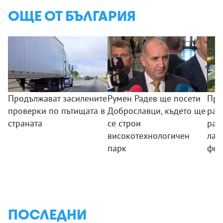
ОЩЕ ОТ БЪЛГАРИЯ
Продължават засилените
Румен Радев ще посети
Про
проверки по пътищата в
Доброславци, където ще
раз
страната
се строи
раз
високотехнологичен
лаб
парк
фен
ПОСЛЕДНИ