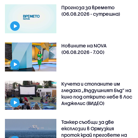
Прогноза за времето
(06.08.2026 - сутрешна)
Новините на NOVA
(06.08.2026 - 7.00)
Кучета и стопаните им
гледаха „Въздушният Бъд“ на
кино под открито небе в Лос
Анджелис (ВИДЕО)
Танкер съобщи за две
експлозии в Ормузкия
проток край преговете на