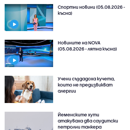
Спортни новини (05.08.2026 -
късна)
Новините на NOVA
(05.08.2026 - лятна късна)
Учени създадоха кучета,
които не предизвикват
алергии
Йеменските хути
атакуваха два саудитски
петролни танкера