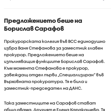
домакин
смята ф
Предложението беше на
Борислав Сарафов
Прокурорската колегия във ВСС единодушно
избра Ваня Стефанова за заместник главен
прокурор. Предложението беше на
изпълняващия функциите Борислав Сарафов.
Към момента Стефанова е прокурор,
завеждащ отдел първи „Специализиран“ във
Върховната прокуратура. Тя е била и
заместник-председател на ДАНС.
Така заместниците на Сарафов стават
общо двама. Другият е Елена Каракашева. Тя