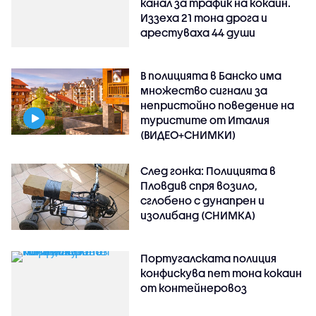
канал за трафик на кокаин.
Иззеха 21 тона дрога и
арестуваха 44 души
В полицията в Банско има
множество сигнали за
непристойно поведение на
туристите от Италия
(ВИДЕО+СНИМКИ)
След гонка: Полицията в
Пловдив спря возило,
сглобено с дунапрен и
изолибанд (СНИМКА)
Португалската полиция
конфискува пет тона кокаин
от контейнеровоз