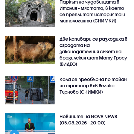
Паркът на чудовищата в
Италия - мястото, в което
се преплитат историята и
митологията (СНИМКИ)
Две капибари се разходиха в
сградата на
законодателния съвет на
бразилския щат Мату Гросу
(ВИДЕО)
Кола се преобърна по таван
на тротоар във Велико
Търново (СНИМКИ)
Новините на NOVA NEWS
(05.08.2026 - 20:00)