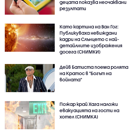
децата показва неочаквани
резултати
Като картина на Ван Гог:
Публикуваха невиждани
кадри на Слънцето с най-
детайлните изображения
досега (СНИМКИ)
Дейв Батиста поема ролята
на Кратос в "Богът на
войната"
Пожар край Хага наложи
евакуацията на гости на
хотел (СНИМКА)