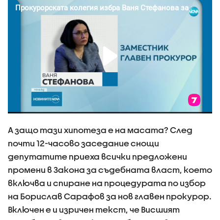
А защо тази хипотеза е на масата? След
почти 12-часово заседание снощи
депутатите приеха всички предложени
промени в Закона за съдебната власт, което
включва и спиране на процедурата по избор
на Борислав Сарафов за нов главен прокурор.
Включен е и изричен текст, че Висшият