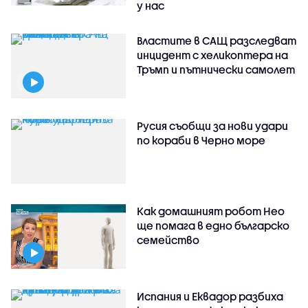
у нас
Властите в САЩ разследват
инцидент с хеликоптера на
Тръмп и пътнически самолет
Русия съобщи за нови удари
по кораби в Черно море
Как домашният робот Нео
ще помага в едно българско
семейство
Испания и Еквадор разбиха