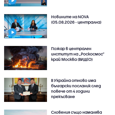
Новините на NOVA
(05.08.2026 - централна)
Пожар в централен
институт на „Роскосмос“
край Москва (ВИДЕО)
В Украйна отново има
български посланик след
повече от 4 години
прекъсване
Словения също намалява