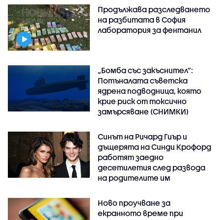
Продължава разследването
на разбитата в София
лаборатория за фентанил
„Бомба със закъснител“:
Потъналата съветска
ядрена подводница, която
крие риск от токсично
замърсяване (СНИМКИ)
Синът на Ричард Гиър и
дъщерята на Синди Крофорд
работят заедно
десетилетия след развода
на родителите им
Ново проучване за
екранното време при