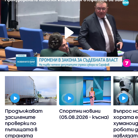
Продължават
Спортни новини
Въпрос на
засилените
(05.08.2026 - късна)
хората е
проверки по
хуманои
пътищата в
роботи 
страната
навлязат