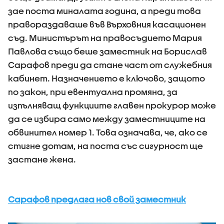
зае поста миналата година, а преди това
правораздаваше във Върховния касационен
съд. Министърът на правосъдието Мария
Павлова също беше заместник на Борислав
Сарафов преди да стане част от служебния
кабинет. Назначението е ключово, защото
по закон, при евентуална промяна, за
изпълняващ функциите главен прокурор може
да се избира само между заместниците на
обвинител номер 1. Това означава, че, ако се
стигне дотам, на поста със сигурност ще
застане жена.
Сарафов предлага нов свой заместник