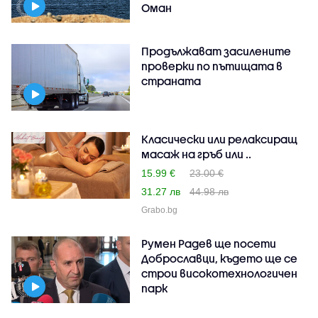
Оман
Продължават засилените
проверки по пътищата в
страната
Класически или релаксиращ
масаж на гръб или ..
15.99 €
23.00 €
31.27 лв
44.98 лв
Grabo.bg
Румен Радев ще посети
Доброславци, където ще се
строи високотехнологичен
парк