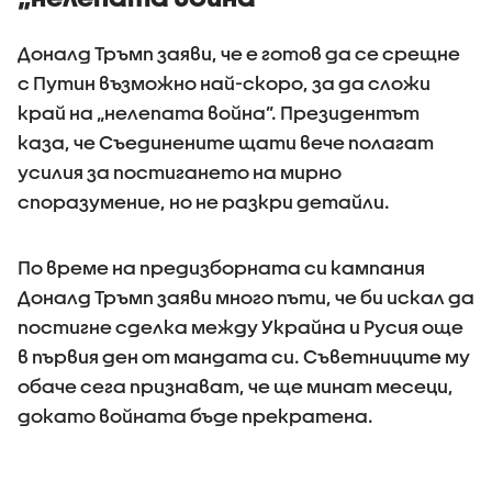
Доналд Тръмп заяви, че е готов да се срещне
с Путин възможно най-скоро, за да сложи
край на „нелепата война”. Президентът
каза, че Съединените щати вече полагат
усилия за постигането на мирно
споразумение, но не разкри детайли.
По време на предизборната си кампания
Доналд Тръмп заяви много пъти, че би искал да
постигне сделка между Украйна и Русия още
в първия ден от мандата си. Съветниците му
обаче сега признават, че ще минат месеци,
докато войната бъде прекратена.