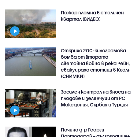
Пожар пламна в столичен
квартал (ВИДЕО)
Откриха 200-килограмова
бомба от Втората
световна война в река Рейн,
евакуираха стотици в Кьолн
(СНИМКИ)
Засилен контрол на вноса на
плодове и зеленчуци от РС
Македония, Сърбия и Турция
Почина д-р Георги
Поптодоров – дългогодишен