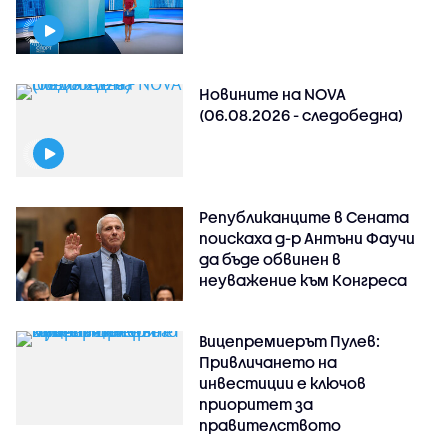
Новините на NOVA
(06.08.2026 - следобедна)
Републиканците в Сената
поискаха д-р Антъни Фаучи
да бъде обвинен в
неуважение към Конгреса
Вицепремиерът Пулев:
Привличането на
инвестиции е ключов
приоритет за
правителството