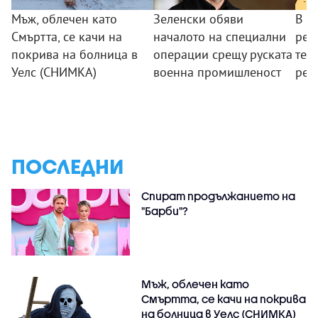
Мъж, облечен като
Зеленски обяви
В Б
Смъртта, се качи на
началото на специални
рег
покрива на болница в
операции срещу руската
тем
Уелс (СНИМКА)
военна промишленост
рек
ПОСЛЕДНИ
Спират продължанието на
"Барби"?
Мъж, облечен като
Смъртта, се качи на покрива
на болница в Уелс (СНИМКА)