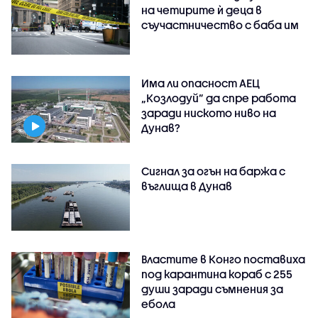
на четирите ѝ деца в
съучастничество с баба им
Има ли опасност АЕЦ
„Козлодуй” да спре работа
заради ниското ниво на
Дунав?
Сигнал за огън на баржа с
въглища в Дунав
Властите в Конго поставиха
под карантина кораб с 255
души заради съмнения за
ебола