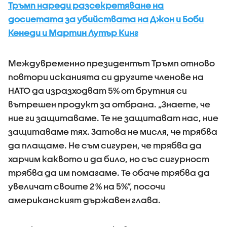
Тръмп нареди разсекретяване на
досиетата за убийствата на Джон и Боби
Кенеди и Мартин Лутър Кинг
Междувременно президентът Тръмп отново
повтори исканията си другите членове на
НАТО да изразходват 5% от брутния си
вътрешен продукт за отбрана. „Знаете, че
ние ги защитаваме. Те не защитават нас, ние
защитаваме тях. Затова не мисля, че трябва
да плащаме. Не съм сигурен, че трябва да
харчим каквото и да било, но със сигурност
трябва да им помагаме. Те обаче трябва да
увеличат своите 2% на 5%”, посочи
американският държавен глава.