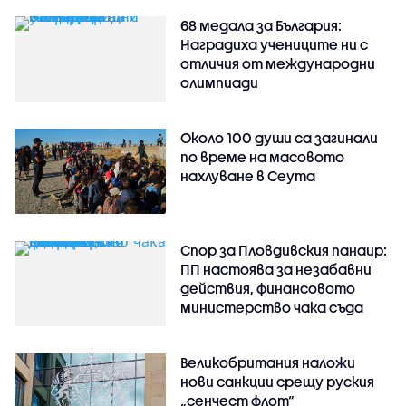
68 медала за България:
Наградиха учениците ни с
отличия от международни
олимпиади
Около 100 души са загинали
по време на масовото
нахлуване в Сеута
Спор за Пловдивския панаир:
ПП настоява за незабавни
действия, финансовото
министерство чака съда
Великобритания наложи
нови санкции срещу руския
„сенчест флот“