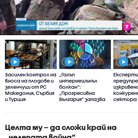
Засилен контрол на
„Галъп
Експерт
вноса на плодове и
интернешънъл
предупре
зеленчуци от РС
болкан“:
изкривен
Македония, Сърбия
„Прогресивна
конкуренц
и Турция
България“ запазва
сектора 
високия си ръст на
в
доверие през
киберси
първите 100 дни
на държ
управление
Целта му – да сложи край на
„нелепата война”