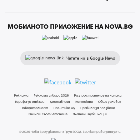
МОБИЛНОТО ПРИЛОЖЕНИЕ НА NOVA.BG
Четете ни в Google News
Реклама
Реклама избори 2026
Разпространение на канали
Тарифа за откъси
Доставчици
Контакти
Общи условия
Поверителност
Политика ЛД
Правила за ползване
Етика и съответствие
Платени публикации
© 2026 Нова Броудкастинг Груп ЕООД. Всички права запазени.