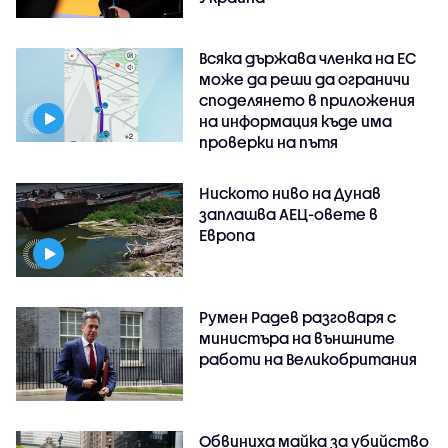
Всяка държава членка на ЕС
може да реши да ограничи
споделянето в приложения
на информация къде има
проверки на пътя
Ниското ниво на Дунав
заплашва АЕЦ-овете в
Европа
Румен Радев разговаря с
министъра на външните
работи на Великобритания
Обвиниха майка за убийство