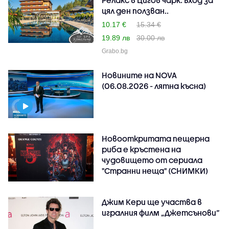
цял ден ползван..
10.17 €
15.34 €
19.89 лв
30.00 лв
Grabo.bg
Новините на NOVA
(06.08.2026 - лятна късна)
Новооткритата пещерна
риба е кръстена на
чудовището от сериала
"Странни неща" (СНИМКИ)
Джим Кери ще участва в
игралния филм „Джетсънови“