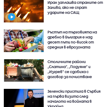
Иран заплашва страните от
Залива, ако не спрат
ударите на САЩ
Ръстът на търговията на
дребно в България е над
десет пъти по-висок от
средния в еврозоната
Столичните райони
„Слатина“, „Подуяне“ и
„Изгрев“ се сдобиха с
договор за почистване
Зеленски пристига в Сърбия
на първа визита след
началото на войната в
Украйна