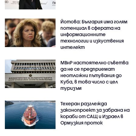
Йотова: България има голям
потенциал в сферата на
информационните
технологии и изкуствения
интелект
МВнР настоятелно съветва
да не се предприемат
неотложни пътувания до
Куба, в това число с цел
туризъм
Техеран разглежда
законопроект за забрана на
кораби от САЩ и Израел в
Ормузкия проток