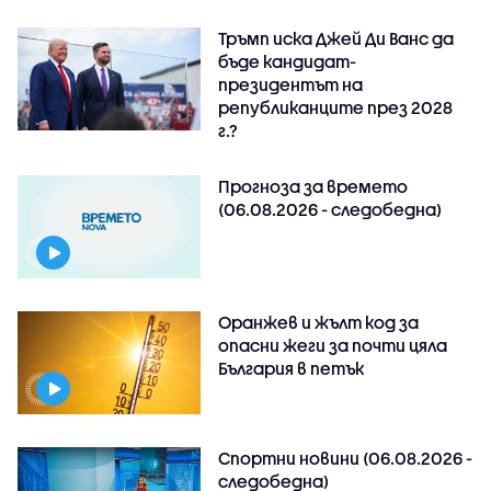
Тръмп иска Джей Ди Ванс да
бъде кандидат-
президентът на
републиканците през 2028
г.?
Прогноза за времето
(06.08.2026 - следобедна)
Оранжев и жълт код за
опасни жеги за почти цяла
България в петък
Спортни новини (06.08.2026 -
следобедна)