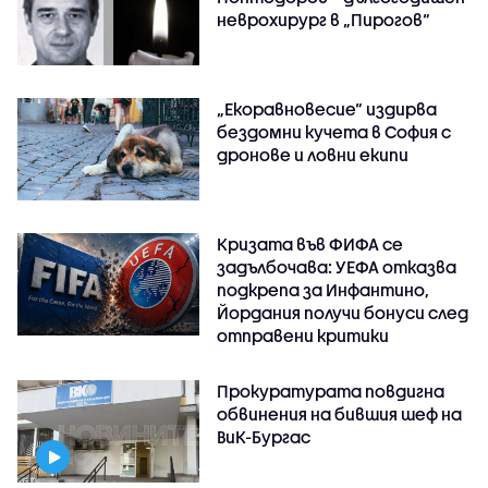
неврохирург в „Пирогов“
„Екоравновесие“ издирва
бездомни кучета в София с
дронове и ловни екипи
Кризата във ФИФА се
задълбочава: УЕФА отказва
подкрепа за Инфантино,
Йордания получи бонуси след
отправени критики
Прокуратурата повдигна
обвинения на бившия шеф на
ВиК-Бургас