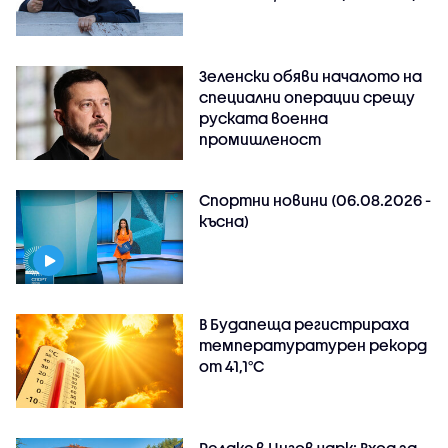
Зеленски обяви началото на
специални операции срещу
руската военна
промишленост
Спортни новини (06.08.2026 -
късна)
В Будапеща регистрираха
температуратурен рекорд
от 41,1°C
Релакс в Цигов чарк: Вход за