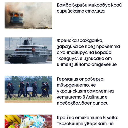
Бомба взриви микробус край
сирийската столица
Френска гражданка,
заразила се през пролетта
с хантавирус на кораба
"Хондиус", е изписана от
интензивното отделение
Германия опроверга
твърдението, че
украинският самолет на
летището в Лайпциг е
превозвал боеприпаси
Край на етикетите в лева:
Търговците уверяват, че