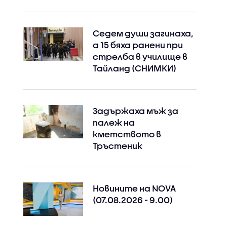
Седем души загинаха,
а 15 бяха ранени при
стрелба в училище в
Тайланд (СНИМКИ)
Задържаха мъж за
палеж на
кметството в
Тръстеник
Новините на NOVA
(07.08.2026 - 9.00)
Instagram
Facebook