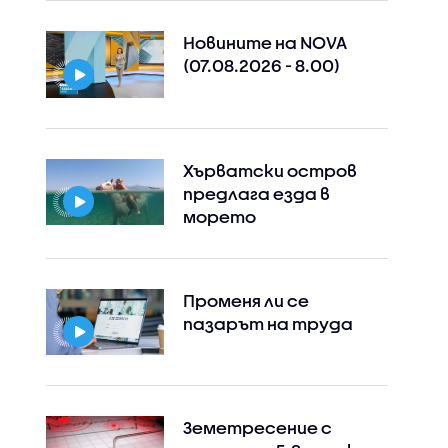
Новините на NOVA
(07.08.2026 - 8.00)
Хърватски остров
предлага езда в
морето
Променя ли се
пазарът на труда
Земетресение с