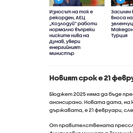
н Радев посети
Износът на ток е
Засилен 
щия
рекорден, АЕЦ
вноса на
котехнологичен
„Козлодуй“ работи
зеленчуц
 в Доброславци
нормално въпреки
Македони
ниските нива на
Турция
Дунав, увери
енергийният
министър
Новият срок е 21 фев
Бюджет 2025 няма да бъде пре
анонсирано. Новата дата, на 
държавата, е 21 февруари, сл
От правителствената пресслу