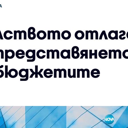
А
ството отлаг
представянето
бюджетите