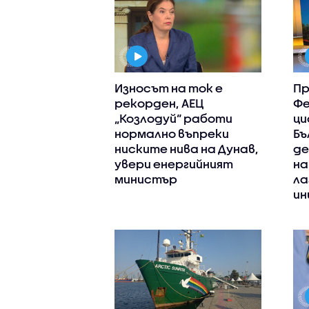
Износът на ток е
Пр
рекорден, АЕЦ
Фе
„Козлодуй“ работи
ци
нормално въпреки
Бъ
ниските нива на Дунав,
де
увери енергийният
на
министър
ла
ин