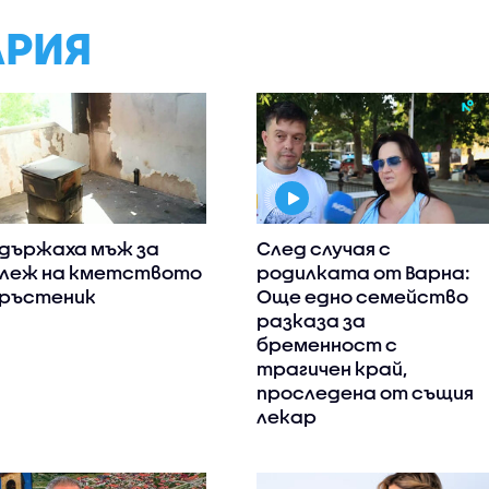
АРИЯ
държаха мъж за
След случая с
леж на кметството
родилката от Варна:
Тръстеник
Още едно семейство
разказа за
бременност с
трагичен край,
проследена от същия
лекар