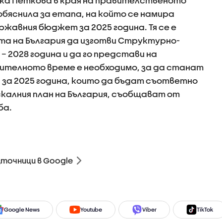
ка Петкова в края на правителственото
обяснила за етапа, на който се намира
жавния бюджет за 2025 година. Тя се е
та на България да изготви Структурно-
– 2028 година и да го представи на
ителното време е необходимо, за да станат
 за 2025 година, които да бъдат съответно
калния план на България, съобщават от
ба.
зточници в Google
Google News
Youtube
Viber
TikTok