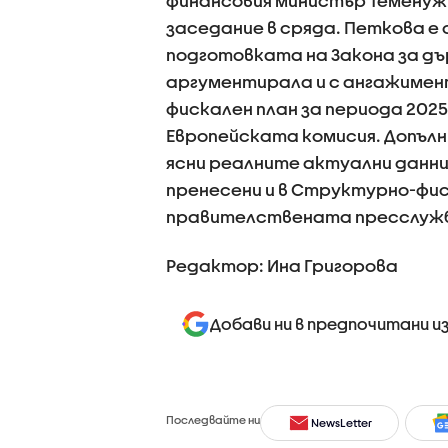
финансовия министър Теменуж
заседание в сряда. Петкова е 
подготовката на Закона за дър
аргументирала и с ангажимен
фискален план за периода 2025 
Европейската комисия. Допълн
ясни реалните актуални данни
пренесени и в Структурно-фис
правителствената пресслуж
Редактор: Ина Григорова
Добави ни в предпочитани и
Последвайте ни
NewsLetter