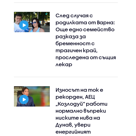
След случая с
родилката от Варна:
Още едно семейство
разказа за
бременност с
трагичен край,
проследена от същия
лекар
Износът на ток е
рекорден, АЕЦ
„Козлодуй“ работи
нормално въпреки
ниските нива на
Дунав, увери
енергийният