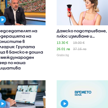
едседателят на
Дамско подстригване,
дерацията на
плюс измиване и
онистите в
оформян..
13.30 €
19.00 €
лгария: Групата
26.01 лв
37.16 лв
ца в Банско е дошла
Grabo.bg
 международен
гер по наша
ициатива