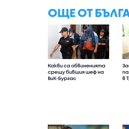
ОЩЕ ОТ БЪЛГ
Какви са обвиненията
За
срещу бившия шеф на
па
ВиК-Бургас
в 