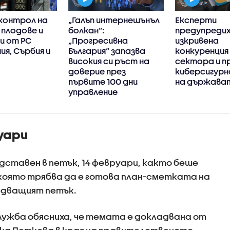
контрол на
„Галъп интернешънъл
Експерти
 плодове и
болкан“:
предупредих
и от РС
„Прогресивна
изкривена
я, Сърбия и
България“ запазва
конкуренция 
високия си ръст на
сектора и п
доверие през
киберсигур
първите 100 дни
на държава
управление
руари
дставен в петък, 14 февруари, както беше
която трябва да е готова план-сметката на
едващият петък.
жба обясниха, че темата е докладвана от