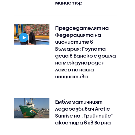
министър
Председателят на
Федерацията на
ционистите в
България: Групата
деца в Банско е дошла
на международен
лагер по наша
инициатива
Емблематичният
ледоразбивач Arctic
Sunrise на „Грийнпийс”
акостира във Варна