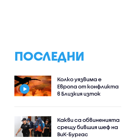
След конфликта в
Кои ще бъдат
а за
Банско: Премиерът
решаващите
призова
фактори в
в IT
чуждестранните
президентскат
ропуски в
политици да не
надпревара
ността
прибързват с
та
оценките за България
ПОСЛЕДНИ
Колко уязвима е
Европа от конфликта
в Близкия изток
Какви са обвиненията
срещу бившия шеф на
ВиК-Бургас