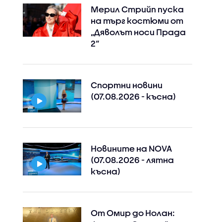
Мерил Стрийп пуска
на търг костюми от
„Дяволът носи Прада
2“
Спортни новини
(07.08.2026 - късна)
Новините на NOVA
(07.08.2026 - лятна
късна)
От Омир до Нолан: