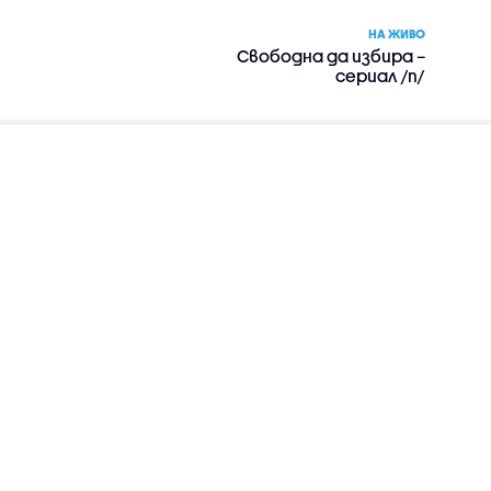
НА ЖИВО
Свободна да избира –
сериал /п/