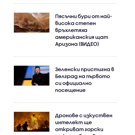
Пясъчни бури от най-
висока степен
връхлетяха
американския щат
Аризона (ВИДЕО)
Зеленски пристигна в
Белград на първото
си официално
посещение
Дронове с изкуствен
интелект ще
откриват горски