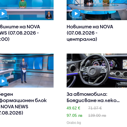
вините на NOVA
Новините на NOVA
WS (07.08.2026 -
(07.08.2026 -
:00)
централна)
еден
За автомобила:
формационен блок
Боядисване на леко
 NOVA NEWS
увреден и ..
49.62 €
71.07 €
7.08.2026)
97.05 лв
139.00 лв
Grabo.bg