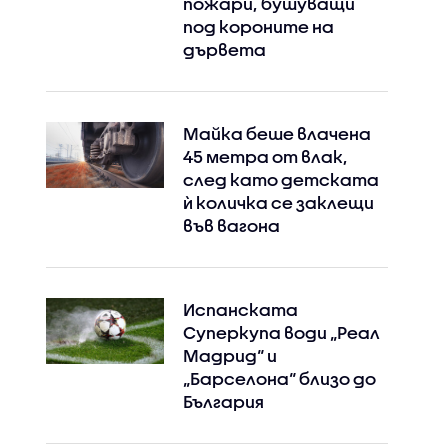
пожари, бушуващи
под короните на
дървета
Майка беше влачена
45 метра от влак,
след като детската
ѝ количка се заклещи
във вагона
Испанската
Суперкупа води „Реал
Мадрид“ и
„Барселона“ близо до
България