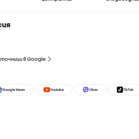
сия
зточници в Google
Google News
Youtube
Viber
TikTok