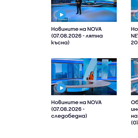
Новините на NOVA
Но
(07.08.2026 - лятна
NE
късна)
20
Новините на NOVA
Об
(07.08.2026 -
ин
следобедна)
на
(0