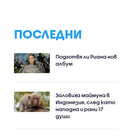
(07.08.2026)
ПОСЛЕДНИ
Подготвя ли Риана нов
албум
Instagram
Facebook
Заловиха маймуна в
Индонезия, след като
нападна и рани 17
души