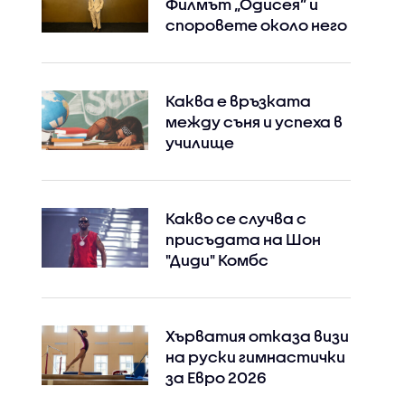
Филмът „Одисея” и
споровете около него
Каква е връзката
между съня и успеха в
училище
Какво се случва с
присъдата на Шон
"Диди" Комбс
Хърватия отказа визи
на руски гимнастички
за Евро 2026