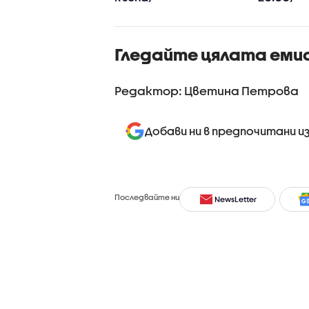
Гледайте цялата еми
Редактор: Цветина Петрова
Добави ни в предпочитани и
Последвайте ни
NewsLetter