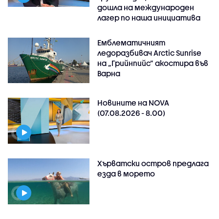
дошла на международен
лагер по наша инициатива
Емблематичният
ледоразбивач Arctic Sunrise
на „Грийнпийс” акостира във
Варна
Новините на NOVA
(07.08.2026 - 8.00)
Хърватски остров предлага
езда в морето