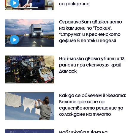
по рождение
Ограничават движението
на камиони по "Тракия",
"Струма" и Кресненското
дефиле в петък и неделя
Най-малко двама убити и 13
ранени при експлозия край
Дамаск
Как да се облечем в жегата:
Белите дрехи не са
единственото решение за
охлаждане на тялото
Наближава пикът на