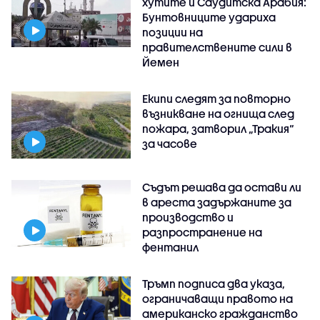
хутите и Саудитска Арабия:
Бунтовниците удариха
позиции на
правителствените сили в
Йемен
Екипи следят за повторно
възникване на огнища след
пожара, затворил „Тракия“
за часове
Съдът решава да остави ли
в ареста задържаните за
производство и
разпространение на
фентанил
Тръмп подписа два указа,
ограничаващи правото на
американско гражданство