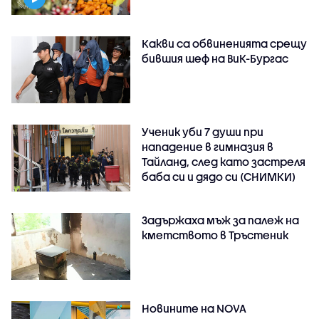
Какви са обвиненията срещу
бившия шеф на ВиК-Бургас
Ученик уби 7 души при
нападение в гимназия в
Тайланд, след като застреля
баба си и дядо си (СНИМКИ)
Задържаха мъж за палеж на
кметството в Тръстеник
Новините на NOVA