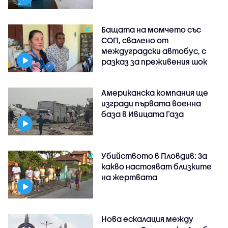
Бащата на момчето със
СОП, свалено от
междуградски автобус, с
разказ за преживения шок
Американска компания ще
изгради първата военна
база в Ивицата Газа
Убийството в Пловдив: За
какво настояват близките
на жертвата
Нова ескалация между