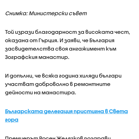
Снимка: Министерски съвет
Той изрази благодарност за високата чест,
оказана от Гърция. И заяви, че България
засвидетелства своя ангажимент към
Зографския манастир.
И допълни, че всяка година хиляди българи
участват доброволно в ремонтните
дейности на манастира.
Българската делегация пристигна в Света
гора
Премиерът Росен Желязков поздрави