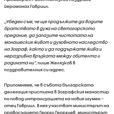
йеромонах Гавриил.
„Убеден съм, че ще продължите да водите
братството в духа на светогорското
предание, да запазите чистотата на
монашеския живот и духовното наследство
на Зограф, както и да поддържате жива и
неразривна връзката между обителта и
родината ни“
, пише Желязков в
поздравителния си адрес.
Припомняме, че в събота българската
делегация пристигна в Зографския манастир
по повод интронизацията на новия игумен –
отец Гавриил. В нея участват министърът на
правосъдието Георги Георгиев, министърът