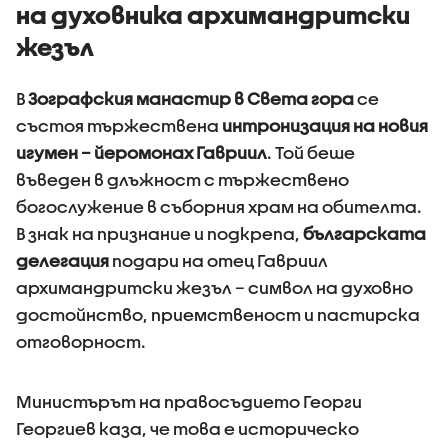
на духовника архимандритски
жезъл
В
Зографския манастир в Света гора
се
състоя тържествена
интронизация на новия
игумен – йеромонах Гавриил
. Той беше
въведен в длъжност с тържествено
богослужение в съборния храм на обителта.
В знак на признание и подкрепа,
българската
делегация
подари на отец Гавриил
архимандритски жезъл – символ на духовно
достойнство, приемственост и пастирска
отговорност.
Министърът на правосъдието Георги
Георгиев каза, че това е историческо