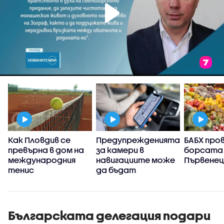
Как Пловдив се
Предупрежденията
БАБХ про
)
превърна в дом на
за камери в
борсата 
международния
навигациите може
Първенец
тенис
да бъдат
забранени: Ще
направи ли това
пътищата по-
безопасни
Българската делегация подари