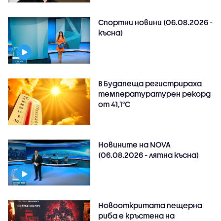
Спортни новини (06.08.2026 -
късна)
В Будапеща регистрираха
температуратурен рекорд
от 41,1°C
Новините на NOVA
(06.08.2026 - лятна късна)
Новооткритата пещерна
риба е кръстена на