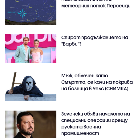
метеорния поток Персеиди
Спират продължанието на
"Барби"?
Мъж, облечен като
Смъртта, се качи на покрива
на болница в Уелс (СНИМКА)
Зеленски обяви началото на
специални операции срещу
руската военна
промишленост