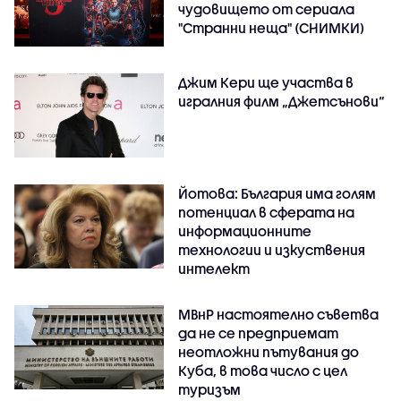
чудовището от сериала
"Странни неща" (СНИМКИ)
Джим Кери ще участва в
игралния филм „Джетсънови“
Йотова: България има голям
потенциал в сферата на
информационните
технологии и изкуствения
интелект
МВнР настоятелно съветва
да не се предприемат
неотложни пътувания до
Куба, в това число с цел
туризъм