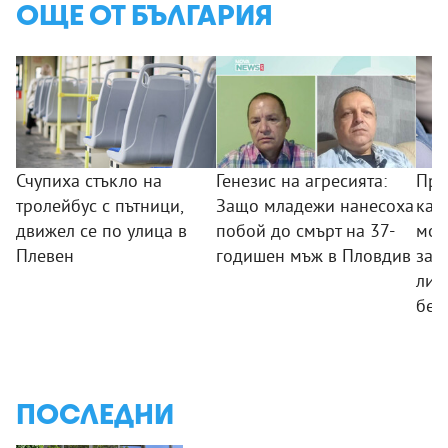
ОЩЕ ОТ БЪЛГАРИЯ
Счупиха стъкло на
Генезис на агресията:
Пре
тролейбус с пътници,
Защо младежи нанесоха
кам
движел се по улица в
побой до смърт на 37-
мож
Плевен
годишен мъж в Пловдив
заб
ли 
без
ПОСЛЕДНИ