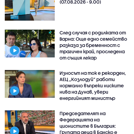
(07.08.2026 - 9.00)
След случая с родилката от
Варна: Още едно семейство
разказа за бременност с
трагичен край, проследена
от същия лекар
Износът на ток е рекорден,
АЕЦ „Козлодуй“ работи
нормално въпреки ниските
нива на Дунав, увери
енергийният министър
Председателят на
Федерацията на
ционистите в България:
Групата деца в Банско е