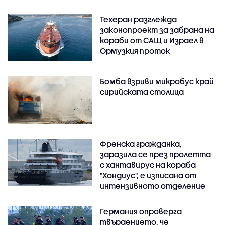
Техеран разглежда
законопроект за забрана на
кораби от САЩ и Израел в
Ормузкия проток
Бомба взриви микробус край
сирийската столица
Френска гражданка,
заразила се през пролетта
с хантавирус на кораба
"Хондиус", е изписана от
интензивното отделение
Германия опроверга
твърдението, че