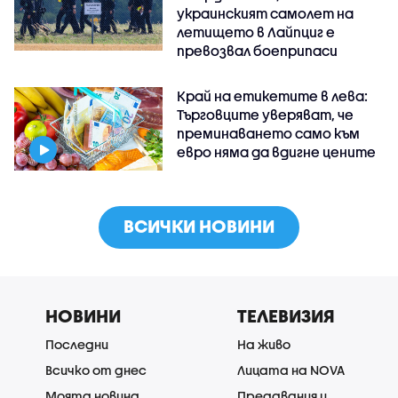
украинският самолет на
летището в Лайпциг е
превозвал боеприпаси
Край на етикетите в лева:
Търговците уверяват, че
преминаването само към
евро няма да вдигне цените
ВСИЧКИ НОВИНИ
НОВИНИ
ТЕЛЕВИЗИЯ
Последни
На живо
Всичко от днес
Лицата на NOVA
Моята новина
Предавания и