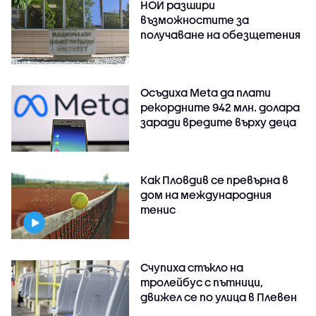
НОИ разшири
възможностите за
получаване на обезщетения
Осъдиха Meta да плати
рекордните 942 млн. долара
заради вредите върху деца
Как Пловдив се превърна в
дом на международния
тенис
Счупиха стъкло на
тролейбус с пътници,
движел се по улица в Плевен