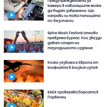
Предупрежденията за
камери в навигациите може
да бъдат забранени: Ще
направи ли това пътищата
по-безопасни
Spice Music Festival отново
превзема Бургас: Кои звезди
дават старт на
тазгодишното издание
Колко уязвима е Европа от
конфликта в Близкия изток
БАБХ проверява борсата в
Първенец