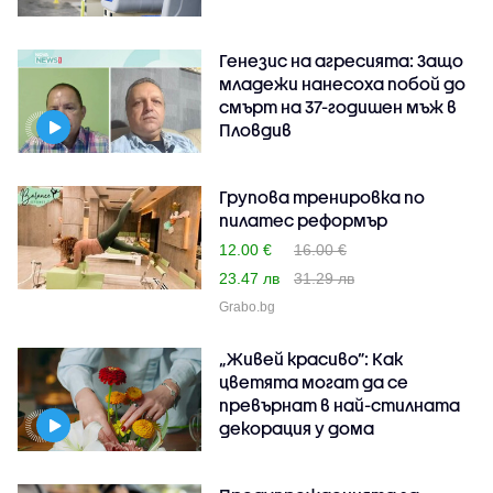
Генезис на агресията: Защо
младежи нанесоха побой до
смърт на 37-годишен мъж в
Пловдив
Групова тренировка по
пилатес реформър
12.00 €
16.00 €
23.47 лв
31.29 лв
Grabo.bg
„Живей красиво”: Как
цветята могат да се
превърнат в най-стилната
декорация у дома